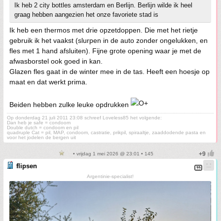
Ik heb 2 city bottles amsterdam en Berlijn. Berlijn wilde ik heel
graag hebben aangezien het onze favoriete stad is
Ik heb een thermos met drie opzetdoppen. Die met het rietje
gebruik ik het vaakst (slurpen in de auto zonder ongelukken, en
fles met 1 hand afsluiten). Fijne grote opening waar je met de
afwasborstel ook goed in kan.
Glazen fles gaat in de winter mee in de tas. Heeft een hoesje op
maat en dat werkt prima.
Beiden hebben zulke leuke opdrukken
Op donderdag 21 juli 2011 23:08 schreef Loveless85 het volgende:
Dan heb je safe = condoom
Double dutch = condoom en pil
quadruple Cat = pil, MAP, condoom, castratie, prikpil, spiraaltje, zaaddodende pasta en
voor het jodelen de bergen uit
• vrijdag 1 mei 2026 @ 23:01 • 145
flipsen
Argentinie-specialist!