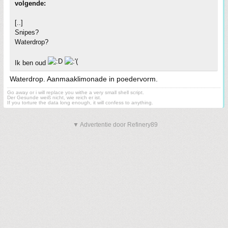
volgende:
[..]
Snipes?
Waterdrop?
Ik ben oud
Waterdrop. Aanmaaklimonade in poedervorm.
Go away or i will replace you withe a very small shell script.
Der Gesunde weiß nicht, wie reich er ist.
If you torture the data long enough, it will confess to anything.
▼ Advertentie door Refinery89