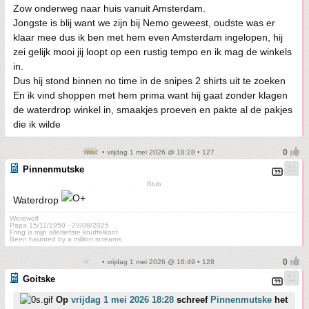
Zow onderweg naar huis vanuit Amsterdam.
Jongste is blij want we zijn bij Nemo geweest, oudste was er
klaar mee dus ik ben met hem even Amsterdam ingelopen, hij
zei gelijk mooi jij loopt op een rustig tempo en ik mag de winkels
in.
Dus hij stond binnen no time in de snipes 2 shirts uit te zoeken
En ik vind shoppen met hem prima want hij gaat zonder klagen
de waterdrop winkel in, smaakjes proeven en pakte al de pakjes
die ik wilde
• vrijdag 1 mei 2026 @ 18:28 • 127
Pinnenmutske
Blub
Waterdrop
Werewolf
Papa 15/11/1950 - 29/08/2025
Fring is mijn allerliefste knuffelkont
Been haunted by a million screams
• vrijdag 1 mei 2026 @ 18:49 • 128
Goitske
Op
vrijdag 1 mei 2026 18:28
schreef
Pinnenmutske
het