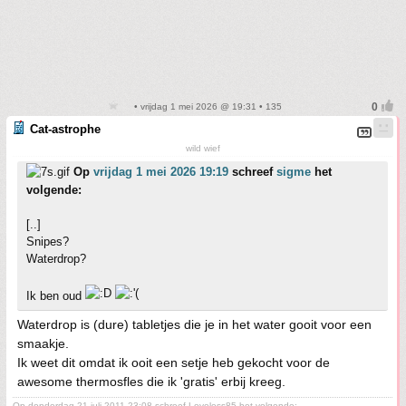
• vrijdag 1 mei 2026 @ 19:31 • 135
Cat-astrophe
wild wief
Op
vrijdag 1 mei 2026 19:19
schreef
sigme
het
volgende:
[..]
Snipes?
Waterdrop?
Ik ben oud
Waterdrop is (dure) tabletjes die je in het water gooit voor een
smaakje.
Ik weet dit omdat ik ooit een setje heb gekocht voor de
awesome thermosfles die ik 'gratis' erbij kreeg.
Op donderdag 21 juli 2011 23:08 schreef Loveless85 het volgende: