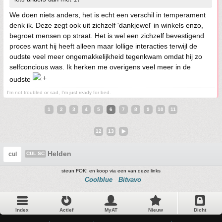
We doen niets anders, het is echt een verschil in temperament
denk ik. Deze zegt ook uit zichzelf 'dankjewel' in winkels enzo,
begroet mensen op straat. Het is wel een zichzelf bevestigend
proces want hij heeft alleen maar lollige interacties terwijl de
oudste veel meer ongemakkelijkheid tegenkwam omdat hij zo
selfconcious was. Ik herken me overigens veel meer in de
oudste
I'm not troubled or sad, I'm just ready for bed.
1
2
3
4
5
6
7
8
9
10
11
12
13
Helden
cul
CUL SC
steun FOK! en koop via een van deze links
Coolblue
Bitvavo
Index
Actief
MyAT
Nieuw
Dicht