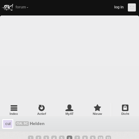
forum
log in
Index
Actief
MyAT
Nieuw
Dicht
Helden
cul
CUL SC
1
2
3
4
5
6
7
8
9
10
11