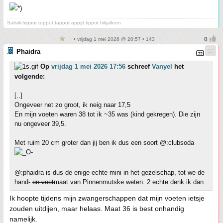
Salivili hipput tupput tapput äppyt tipput hilijalleen
• vrijdag 1 mei 2026 @ 20:57 • 143
Phaidra
Op
vrijdag 1 mei 2026 17:56
schreef
Vanyel
het
volgende:
[..]
Ongeveer net zo groot, ik neig naar 17,5
En mijn voeten waren 38 tot ik ~35 was (kind gekregen). Die zijn
nu ongeveer 39,5.
Met ruim 20 cm groter dan jij ben ik dus een soort @:clubsoda
@:phaidra is dus de enige echte mini in het gezelschap, tot we de
hand-
en voet
maat van Pinnenmutske weten. 2 echte denk ik dan
Ik hoopte tijdens mijn zwangerschappen dat mijn voeten ietsje
zouden uitdijen, maar helaas. Maat 36 is best onhandig
namelijk.