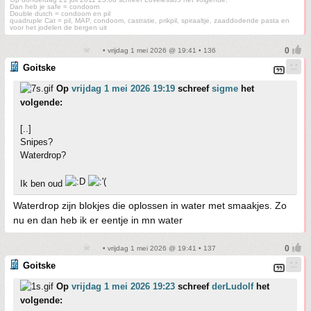
Dan heb je safe = condoom
Double dutch = condoom en pil
quadruple Cat = pil, MAP, condoom, castratie, prikpil, spiraaltje, zaaddodende pasta en
voor het jodelen de bergen uit
• vrijdag 1 mei 2026 @ 19:41 • 136
Goitske
Op
vrijdag 1 mei 2026 19:19
schreef
sigme
het
volgende:
[..]
Snipes?
Waterdrop?
Ik ben oud
Waterdrop zijn blokjes die oplossen in water met smaakjes. Zo
nu en dan heb ik er eentje in mn water
• vrijdag 1 mei 2026 @ 19:41 • 137
Goitske
Op
vrijdag 1 mei 2026 19:23
schreef
derLudolf
het
volgende: