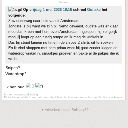
Veraan
Op
vrijdag 1 mei 2026 18:16
schreef
Goitske
het
volgende:
Zow onderweg naar huis vanuit Amsterdam.
Jongste is blij want we zijn bij Nemo geweest, oudste was er klaar
mee dus ik ben met hem even Amsterdam ingelopen, hij zei gelijk
mooi jij loopt op een rustig tempo en ik mag de winkels in.
Dus hij stond binnen no time in de snipes 2 shirts uit te zoeken
En ik vind shoppen met hem prima want hij gaat zonder klagen de
waterdrop winkel in, smaakjes proeven en pakte al de pakjes die ik
wilde
Snipes?
Waterdrop?
Ik ben oud
ik moet verrassend weinig
Es ist heute schlecht und wird nun täglich schlechter werden, – bis das Schlimmste kommt
▼ Advertentie door Refinery89