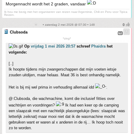
Morgennacht wordt het 2 graden, vandaar
Ik hou me bezig met het organiseren van reizen naar Argentinie, Chili en Peru voor Tipica
Reizen.
• zaterdag 2 mei 2026 @ 07:30 • 148
Clubsoda
*zing*
Op
vrijdag 1 mei 2026 20:57
schreef
Phaidra
het
volgende:
[..]
Ik hoopte tijdens mijn zwangerschappen dat mijn voeten ietsje
zouden uitdijen, maar helaas. Maat 36 is best onhandig namelijk.
Het is bij mij wel prima in verhouding allemaal idd
.
@:Clubsoda, die wachmachine, komt die inclusief fitties over
wachtrijen en voordringen?
Ik had een keer op de camping
een slaapzak met een nachtelijk plasongelukje (lees: slaapzak was
letterlijk zeiknat) maar mooi niet dat ik de wasmachine mocht
gebruiken want er waren al x anderen in de rij… Ik hoop toch nooit
zo te worden.