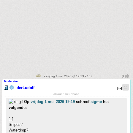
• vrijdag 1 mei 2026 @ 19:23 • 132
Moderator
derLudolf
allround beunhaas
Op
vrijdag 1 mei 2026 19:19
schreef
sigme
het
volgende:
[..]
Snipes?
Waterdrop?