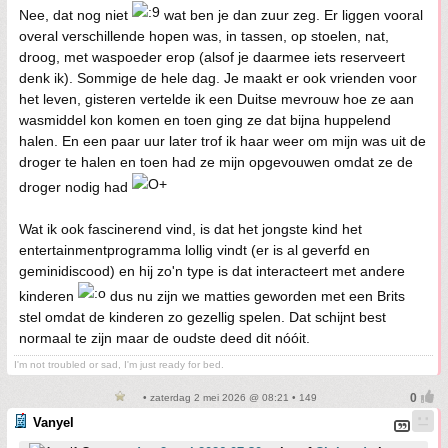
Nee, dat nog niet
wat ben je dan zuur zeg. Er liggen vooral
overal verschillende hopen was, in tassen, op stoelen, nat,
droog, met waspoeder erop (alsof je daarmee iets reserveert
denk ik). Sommige de hele dag. Je maakt er ook vrienden voor
het leven, gisteren vertelde ik een Duitse mevrouw hoe ze aan
wasmiddel kon komen en toen ging ze dat bijna huppelend
halen. En een paar uur later trof ik haar weer om mijn was uit de
droger te halen en toen had ze mijn opgevouwen omdat ze de
droger nodig had
Wat ik ook fascinerend vind, is dat het jongste kind het
entertainmentprogramma lollig vindt (er is al geverfd en
geminidiscood) en hij zo'n type is dat interacteert met andere
kinderen
dus nu zijn we matties geworden met een Brits
stel omdat de kinderen zo gezellig spelen. Dat schijnt best
normaal te zijn maar de oudste deed dit nóóit.
I'm not troubled or sad, I'm just ready for bed.
• zaterdag 2 mei 2026 @ 08:21 • 149
Vanyel