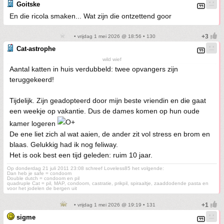
Goitske
En die ricola smaken... Wat zijn die ontzettend goor
• vrijdag 1 mei 2026 @ 18:56 • 130
Cat-astrophe
wild wief
Aantal katten in huis verdubbeld: twee opvangers zijn
teruggekeerd!
Tijdelijk. Zijn geadopteerd door mijn beste vriendin en die gaat
een weekje op vakantie. Dus de dames komen op hun oude
kamer logeren
De ene liet zich al wat aaien, de ander zit vol stress en brom en
blaas. Gelukkig had ik nog feliway.
Het is ook best een tijd geleden: ruim 10 jaar.
Op donderdag 21 juli 2011 23:08 schreef Loveless85 het volgende:
Dan heb je safe = condoom
Double dutch = condoom en pil
quadruple Cat = pil, MAP, condoom, castratie, prikpil, spiraaltje, zaaddodende pasta en
voor het jodelen de bergen uit
• vrijdag 1 mei 2026 @ 19:19 • 131
sigme