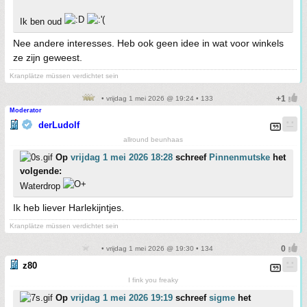
Ik ben oud
Nee andere interesses. Heb ook geen idee in wat voor winkels
ze zijn geweest.
Kranplätze müssen verdichtet sein
• vrijdag 1 mei 2026 @ 19:24 • 133
Moderator
derLudolf
allround beunhaas
Op
vrijdag 1 mei 2026 18:28
schreef
Pinnenmutske
het
volgende:
Waterdrop
Ik heb liever Harlekijntjes.
Kranplätze müssen verdichtet sein
• vrijdag 1 mei 2026 @ 19:30 • 134
z80
I fink you freaky
Op
vrijdag 1 mei 2026 19:19
schreef
sigme
het