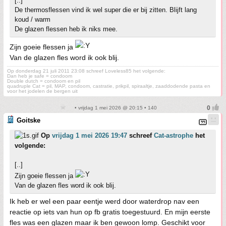
[..]
De thermosflessen vind ik wel super die er bij zitten. Blijft lang
koud / warm
De glazen flessen heb ik niks mee.
Zijn goeie flessen ja
Van de glazen fles word ik ook blij.
Op donderdag 21 juli 2011 23:08 schreef Loveless85 het volgende:
Dan heb je safe = condoom
Double dutch = condoom en pil
quadruple Cat = pil, MAP, condoom, castratie, prikpil, spiraaltje, zaaddodende pasta en
voor het jodelen de bergen uit
• vrijdag 1 mei 2026 @ 20:15 • 140
Goitske
Op
vrijdag 1 mei 2026 19:47
schreef
Cat-astrophe
het
volgende:
[..]
Zijn goeie flessen ja
Van de glazen fles word ik ook blij.
Ik heb er wel een paar eentje werd door waterdrop nav een
reactie op iets van hun op fb gratis toegestuurd. En mijn eerste
fles was een glazen maar ik ben gewoon lomp. Geschikt voor