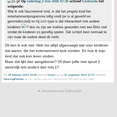
Op
zaterdag 2 mei 2026 07:30
schreef
Clubsoda
het
volgende:
Wat ik ook fascinerend vind, is dat het jongste kind het
entertainmentprogramma lollig vindt (er is al geverfd en
geminidiscood) en hij zo'n type is dat interacteert met andere
kinderen
dus nu zijn we matties geworden met een Brits stel
omdat de kinderen zo gezellig spelen. Dat schijnt best normaal te
zijn maar de oudste deed dit nóóit.
Dit ken ik ook niet. Heb me altijd afgevraagd wat voor kinderen
dat waren, die het entertainment leuk vonden. En hoe ik mijn
kind dat ook kon leren vinden.
Maar dat lijkt dan aangeboren? Of doen jullie met spruit 2
wezenlijk iets anders dan met 1?
Op
28 februari 2012 19:20
schreef
lezzer
en op
31 augustus 2013 21:27
schreef
DancingPhoebe
:
Jezus, Vanyel, wat een fantastische tips geef jij toch altijd!
▼ Advertentie door Refinery89