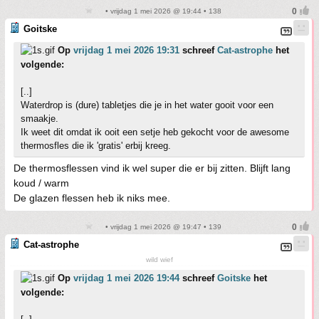
• vrijdag 1 mei 2026 @ 19:44 • 138
Goitske
Op
vrijdag 1 mei 2026 19:31
schreef
Cat-astrophe
het
volgende:
[..]
Waterdrop is (dure) tabletjes die je in het water gooit voor een
smaakje.
Ik weet dit omdat ik ooit een setje heb gekocht voor de awesome
thermosfles die ik 'gratis' erbij kreeg.
De thermosflessen vind ik wel super die er bij zitten. Blijft lang
koud / warm
De glazen flessen heb ik niks mee.
• vrijdag 1 mei 2026 @ 19:47 • 139
Cat-astrophe
wild wief
Op
vrijdag 1 mei 2026 19:44
schreef
Goitske
het
volgende: