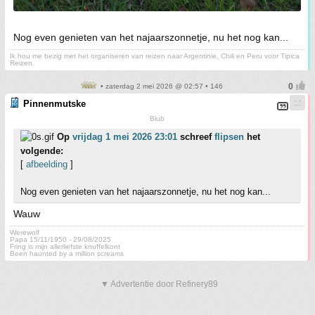
Nog even genieten van het najaarszonnetje, nu het nog kan...
Ik hou me bezig met het organiseren van reizen naar Argentinie, Chili en Peru voor Tipica
Reizen.
• zaterdag 2 mei 2026 @ 02:57 • 146
Pinnenmutske
Blub
Op
vrijdag 1 mei 2026 23:01
schreef
flipsen
het
volgende:
[
afbeelding
]
Nog even genieten van het najaarszonnetje, nu het nog kan...
Wauw
Werewolf
Papa 15/11/1950 - 29/08/2025
Fring is mijn allerliefste knuffelkont
Been haunted by a million screams
▼ Advertentie door Refinery89