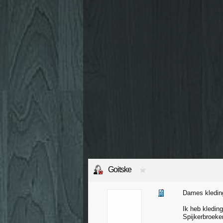
Goitske
Dames kleding
Ik heb kledin
Spijkerbroeke