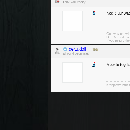
I fink you freaky
Nog 3 uur wac
Go away or i will
Der Gesunde weiß
If you torture th
derLudolf
allround beunhaas
Meeste tegels
Kranplätze müss