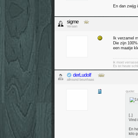
En dan zwijg 
sigme
Veraan
Ik verzamel 
Die zijn 100% 
een maatje kle
ik moet verrass
Es ist heute sch
derLudolf
allround beunhaas
quote:
[..]
Vind 
En he
kilo 