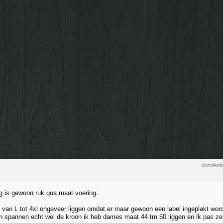
donderda
 is gewoon ruk qua maat voering.
g van L tot 4xl ongeveer liggen omdat er maar gewoon een label ingeplakt word
n spannen echt wel de kroon ik heb dames maat 44 tm 50 liggen en ik pas ze al