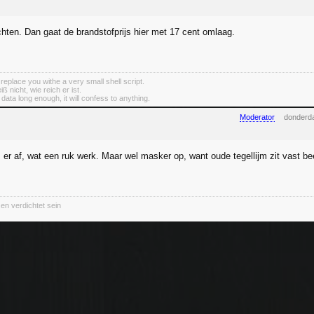
hten. Dan gaat de brandstofprijs hier met 17 cent omlaag.
 replace you withe a very small shell script.
 nicht, wie reich er ist.
e data long enough, it will confess to anything.
Moderator
donderda
 er af, wat een ruk werk. Maar wel masker op, want oude tegellijm zit vast bee
en verdichtet sein