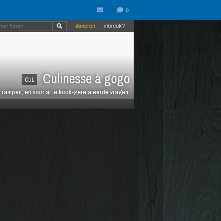
doneren
inbreuk?
Culinesse à gogo
CUL
en rampen, en voor al je kook-gerelateerde vragen.