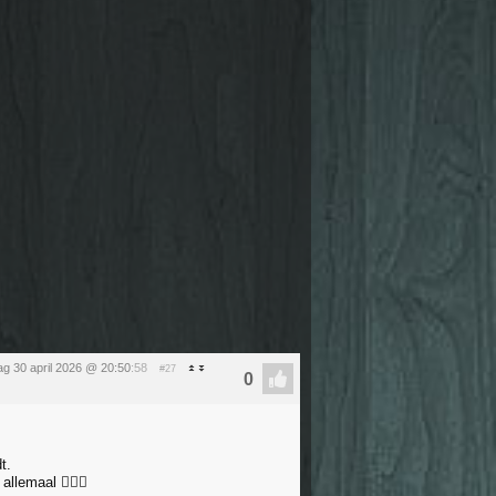
g 30 april 2026 @ 20:50
:58
#27
t.
lemaal 🤦🏼‍♀️