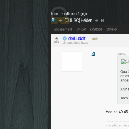
Index
»
culinesse à gogo
[CUL SC] Helden
abonnement
Unibet
Coolblue
Bitvavo
derLudolf
allround beunhaas
quote:
Qua J
en ex
ander
Afijn
Toch 
Had ze 40-45 e
Kranplätze müss