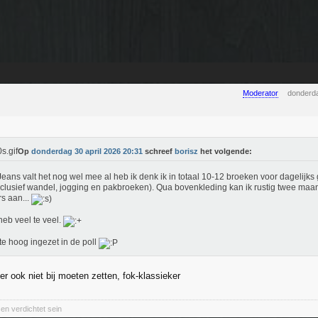
Moderator
donderda
Op
donderdag 30 april 2026 20:31
schreef
borisz
het volgende:
eans valt het nog wel mee al heb ik denk ik in totaal 10-12 broeken voor dagelijks g
clusief wandel, jogging en pakbroeken). Qua bovenkleding kan ik rustig twee maa
s aan...
 heb veel te veel.
te hoog ingezet in de poll
r ook niet bij moeten zetten, fok-klassieker
en verdichtet sein