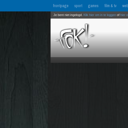
frontpage
sport
games
film & tv
web
Je bent niet ingelogd.
Klik hier om in te loggen
of
hier 