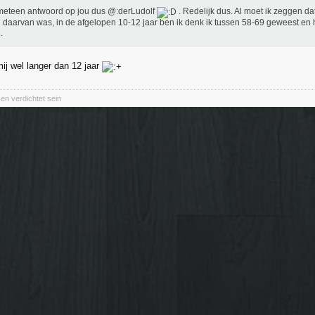
meteen antwoord op jou dus @:derLudolf
. Redelijk dus. Al moet ik zeggen dat
 daarvan was, in de afgelopen 10-12 jaar ben ik denk ik tussen 58-69 geweest en h
.
mij wel langer dan 12 jaar
en verdichtet sein