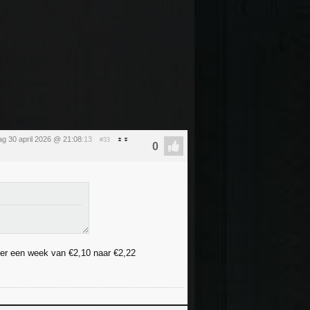
g 30 april 2026 @ 21:08
:13
#33
eer een week van €2,10 naar €2,22