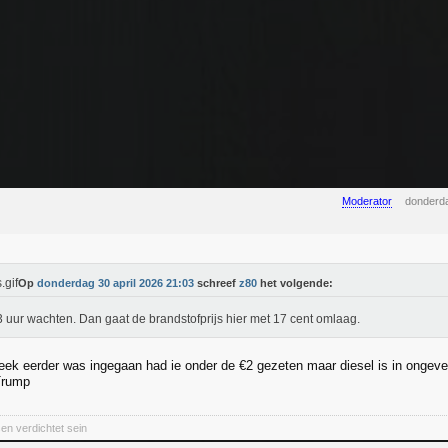
Moderator
donderda
Op
donderdag 30 april 2026 21:03
schreef
z80
het volgende:
 uur wachten. Dan gaat de brandstofprijs hier met 17 cent omlaag.
eek eerder was ingegaan had ie onder de €2 gezeten maar diesel is in ongev
Trump
en verdichtet sein