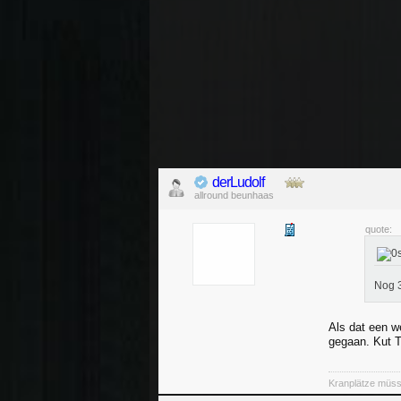
derLudolf
allround beunhaas
quote:
Nog 3
Als dat een w
gegaan. Kut 
Kranplätze müss