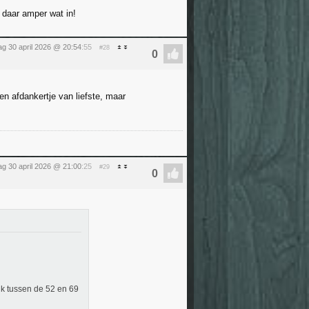
 daar amper wat in!
g 30 april 2026 @ 20:54
:55
#28
en afdankertje van liefste, maar
g 30 april 2026 @ 21:00
:25
#29
ik tussen de 52 en 69