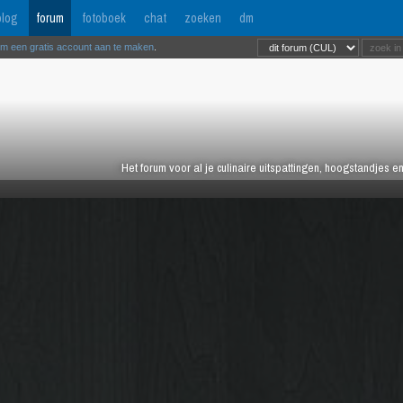
log
forum
fotoboek
chat
zoeken
dm
om een gratis account aan te maken
.
Het forum voor al je culinaire uitspattingen, hoogstandjes 