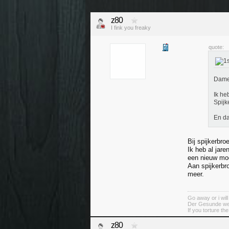
z80
I fink you freaky
quote:
Dames
Ik he
Spijk
En da
Bij spijkerbro
Ik heb al jar
een nieuw mod
Aan spijkerbr
meer.
Go away or i will
Der Gesunde weiß
If you torture th
z80