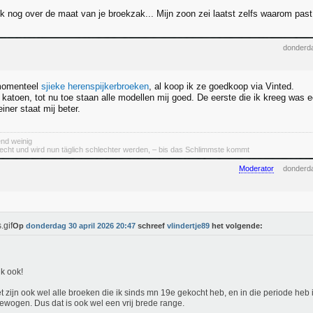
ik nog over de maat van je broekzak... Mijn zoon zei laatst zelfs waarom past
donderda
momenteel
sjieke herenspijkerbroeken
, al koop ik ze goedkoop via Vinted.
katoen, tot nu toe staan alle modellen mij goed. De eerste die ik kreeg was e
iner staat mij beter.
end weinig
lecht und wird nun täglich schlechter werden, – bis das Schlimmste kommt
Moderator
donderda
Op
donderdag 30 april 2026 20:47
schreef
vlindertje89
het volgende:
ik ook!
t zijn ook wel alle broeken die ik sinds mn 19e gekocht heb, en in die periode heb 
gewogen. Dus dat is ook wel een vrij brede range.