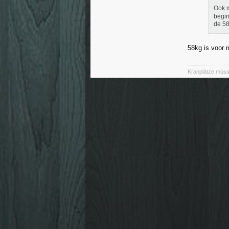
Ook 
begin
de 58
58kg is voor 
Kranplätze müss