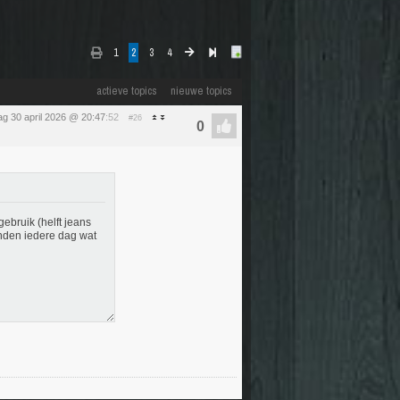
1
2
3
4
actieve topics
nieuwe topics
g 30 april 2026 @ 20:47
:52
#26
ebruik (helft jeans
nden iedere dag wat