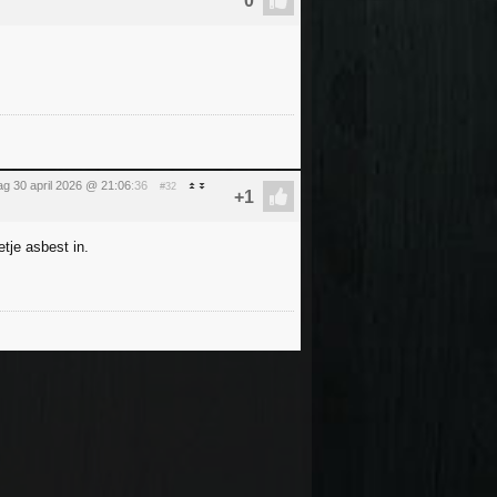
g 30 april 2026 @ 21:06
:36
#32
tje asbest in.