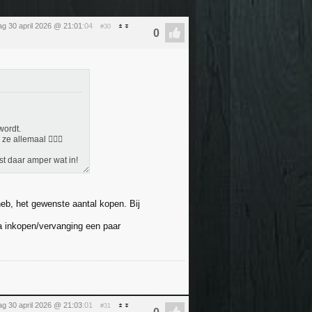
g 30 april 2026 @ 21:01
:04
#30
wordt.
 allemaal 🤦🏼‍♀️
st daar amper wat in!
heb, het gewenste aantal kopen. Bij
Na inkopen/vervanging een paar
g 30 april 2026 @ 21:03
:01
#31