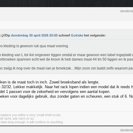
donderda
Op
donderdag 30 april 2026 20:50
schreef
Goitske
het volgende:
 kleding is gewoon ruk qua maat voering.
b kleding van L tot 4xl ongeveer liggen omdat er maar gewoon een label ingeplakt 
erbroeken spannen echt wel de kroon ik heb dames maat 44 tm 50 liggen en ik pas ze
n zwijg ik nog over de maat van je broekzak... Mijn zoon zei laatst zelfs waarom pa
eken is de maat toch in inch. Zowel broeksband als lengte.
en 32/32. Lekker makkelijk. Naar het rack lopen indien een model dat ik reeds 
el 1 passen voor de zekerheid en vervolgens een aantal kopen.
oeken voor dagelijks gebruik, dus zonder gaten en scheuren, een stuk of 6. 
 replace you withe a very small shell script.
 nicht, wie reich er ist.
e data long enough, it will confess to anything.
donderda