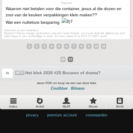
Squeek
Waarom niet betalen voor die container, jesus al die dozen en
zooi van de keuken verpakkingen klein maken??
Wat een nutteloze besparing.
Iedereen is een kutlultrut
Muizen? Kleine harige opdonders met een kaas fixatie., en Lucie Ball die gillend op een
tafel staat in een oudbollige tv serie. En een vaste PI is KUT !!!! NIET doen
1
2
3
4
5
6
7
8
9
10
11
12
13
Het blok 2026 #25 Bouwen of drama?
tv
NET5
steun FOK! en koop via een van deze links
Coolblue
Bitvavo
Index
Actief
MyAT
Nieuw
Dicht
privacy
•
premium account
•
voorwaarden