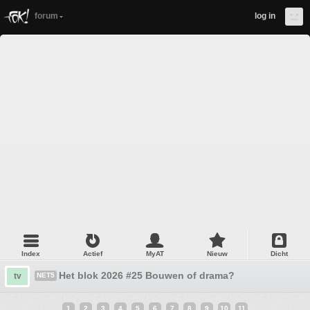
forum
log in
Index
Actief
MyAT
Nieuw
Dicht
Het blok 2026 #25 Bouwen of drama?
tv
NET5
1
2
3
4
5
6
7
8
9
10
11