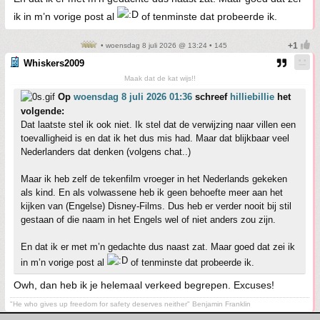
ik in m’n vorige post al
of tenminste dat probeerde ik.
• woensdag 8 juli 2026 @ 13:24 • 145
Whiskers2009
Maak dat de kat wijs!!
Op
woensdag 8 juli 2026 01:36
schreef
hilliebillie
het
volgende:
Dat laatste stel ik ook niet. Ik stel dat de verwijzing naar villen een
toevalligheid is en dat ik het dus mis had. Maar dat blijkbaar veel
Nederlanders dat denken (volgens chat..)
Maar ik heb zelf de tekenfilm vroeger in het Nederlands gekeken
als kind. En als volwassene heb ik geen behoefte meer aan het
kijken van (Engelse) Disney-Films. Dus heb er verder nooit bij stil
gestaan of die naam in het Engels wel of niet anders zou zijn.
En dat ik er met m’n gedachte dus naast zat. Maar goed dat zei ik
in m’n vorige post al
of tenminste dat probeerde ik.
Owh, dan heb ik je helemaal verkeed begrepen. Excuses!
"He who gives up freedom for safety deserves neither" Benjamin Franklin