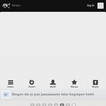
forum
log in
Index
Actief
MyAT
Nieuw
Reply
Dingen die je pas jaaaaaaaren later begrepen hebt! Deel 1
gc
1
2
3
4
5
6
7