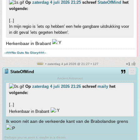
Op
zaterdag 4 juli 2026 21:25
schreef
StateOfMind
het
volgende:
[..]
In mijn regio is 'iets op hebben' een hele gangbare uitdrukking voor
in dit geval 'iets gegeten hebben'.
Herkenbaar in Brabant
--###No Guts No Glory###--
• zaterdag 4 juli 2026 @ 21:27 • 127
StateOfMind
Ancient Astronaut
Op
zaterdag 4 juli 2026 21:26
schreef
maily
het
volgende:
[..]
Herkenbaar in Brabant
Ik woon nét aan de verkeerde kant van de Brabolandse grens
Perhaps you've seen it, maybe in a dream.