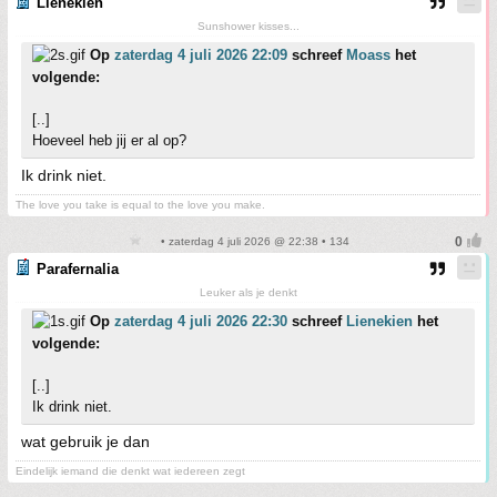
Lienekien
Sunshower kisses...
Op
zaterdag 4 juli 2026 22:09
schreef
Moass
het
volgende:
[..]
Hoeveel heb jij er al op?
Ik drink niet.
The love you take is equal to the love you make.
• zaterdag 4 juli 2026 @ 22:38 • 134
Parafernalia
Leuker als je denkt
Op
zaterdag 4 juli 2026 22:30
schreef
Lienekien
het
volgende:
[..]
Ik drink niet.
wat gebruik je dan
Eindelijk iemand die denkt wat iedereen zegt