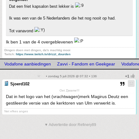
Dat een friet kapsalon best lekker is
Ik was een van de 5 Nederlanders die het nog nooit op had.
Tot vanavond
Ik ben 1 van de 4 overgeblevenen
Dingen doen met dingen, da's machtig mooi
Twitch:
https://www.twitch.tv/drizzt_dourden
Vodafone aanbiedingen
Zavvi - Fandom en Geekgear
Vodafon
• zondag 5 juli 2026 @ 07:32 • 136
Sjoerd102
Oet Zjwame!!!
Dat in het logo van het (vrachtwagen)merk Magirus Deutz een
gestileerde versie van de kerktoren van Ulm verwerkt is.
Net efkes anges
▼ Advertentie door Refinery89