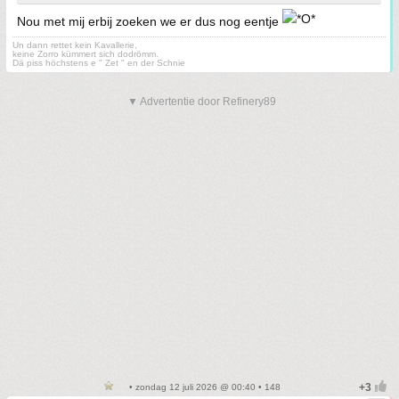
Nou met mij erbij zoeken we er dus nog eentje
Un dann rettet kein Kavallerie,
keine Zorro kümmert sich dodrömm.
Dä piss höchstens e " Zet " en der Schnie
▼ Advertentie door Refinery89
• zondag 12 juli 2026 @ 00:40 • 148