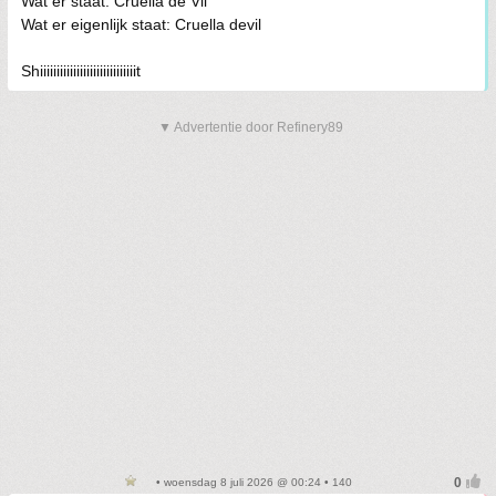
Wat er staat: Cruella de Vil
Wat er eigenlijk staat: Cruella devil
Shiiiiiiiiiiiiiiiiiiiiiiiiiiiiit
▼ Advertentie door Refinery89
• woensdag 8 juli 2026 @ 00:24 • 140