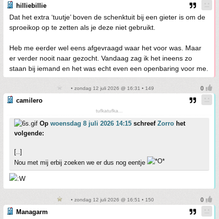
hilliebillie
Dat het extra ‘tuutje’ boven de schenktuit bij een gieter is om de
sproeikop op te zetten als je deze niet gebruikt.
Heb me eerder wel eens afgevraagd waar het voor was. Maar
er verder nooit naar gezocht. Vandaag zag ik het ineens zo
staan bij iemand en het was echt even een openbaring voor me.
• zondag 12 juli 2026 @ 16:31 • 149
camilero
tufkatufka...
Op
woensdag 8 juli 2026 14:15
schreef
Zorro
het
volgende:
[..]
Nou met mij erbij zoeken we er dus nog eentje
• zondag 12 juli 2026 @ 16:51 • 150
Managarm