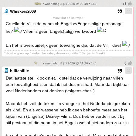
• woensdag 8 juli 2026 @ 00:40 • 143
Whiskers2009
Maak dat de kat wijs!!
Cruella de Vil is de naam vh Engelse/Engelstalige personage
he?
Villen is géén Engels(talig) werkwoord
En het is overduidelijk géén toevalligheidje, dat de Vil = devil
"He who gives up freedom for safety deserves neither" Benjamin Franklin
• woensdag 8 juli 2026 @ 01:36 • 144
hilliebillie
Dat laatste stel ik ook niet. Ik stel dat de verwijzing naar villen
een toevalligheid is en dat ik het dus mis had. Maar dat blijkbaar
veel Nederlanders dat denken (volgens chat..)
Maar ik heb zelf de tekenfilm vroeger in het Nederlands gekeken
als kind. En als volwassene heb ik geen behoefte meer aan het
kijken van (Engelse) Disney-Films. Dus heb er verder nooit bij
stil gestaan of die naam in het Engels wel of niet anders zou zijn.
En dat ik er met m’n gedachte dus naast zat. Maar goed dat zei