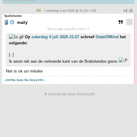
A murky, forgotten land.
• zaterdag 4 juli 2026 @ 21:39 • 128
Spellchecker
maily
Mevrouwtje oeps/B.U.2022 :P
Op
zaterdag 4 juli 2026 21:27
schreef
StateOfMind
het
volgende:
[..]
Ik woon nét aan de verkeerde kant van de Brabolandse grens
Net is ok un mèske
--###No Guts No Glory###--
▼ Advertentie door Refinery89