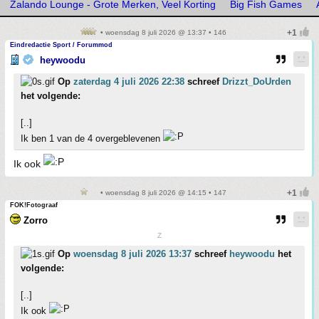
Zalando Lounge - Grote Merken, Veel Korting
Big Fish Games
• woensdag 8 juli 2026 @ 13:37 • 146
Eindredactie Sport / Forummod
heywoodu
Op
zaterdag 4 juli 2026 22:38
schreef
Drizzt_DoUrden
het volgende:
[..]
Ik ben 1 van de 4 overgeblevenen
Ik ook
• woensdag 8 juli 2026 @ 14:15 • 147
FOK!Fotograaf
Zorro
Z
Op
woensdag 8 juli 2026 13:37
schreef
heywoodu
het
volgende:
[..]
Ik ook