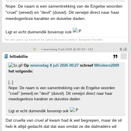
Nope: De naam is een samentrekking van de Engelse woorden
"cruel" (wreed) en "devil" (duivel). Dit verwijst direct naar haar
meedogenloze karakter en duivelse daden.
Ligt er echt duimendik bovenop ook
"He who gives up freedom for safety deserves neither" Benjamin Franklin
• woensdag 8 juli 2026 @ 00:33 • 142
hilliebillie
Op
woensdag 8 juli 2026 00:27
schreef
Whiskers2009
het volgende:
[..]
Nope: De naam is een samentrekking van de Engelse woorden
"cruel" (wreed) en "devil" (duivel). Dit verwijst direct naar haar
meedogenloze karakter en duivelse daden.
Ligt er echt duimendik bovenop ook
Dat cruella van cruel af kwam had ik wel begrepen, maar de vil
heb ik altijd gedacht dat dat was omdat ze die dalmatiërs wil