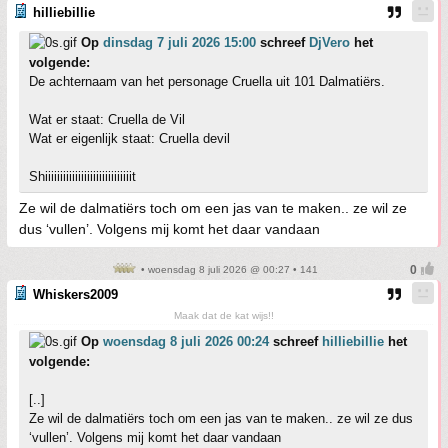
hilliebillie
Op
dinsdag 7 juli 2026 15:00
schreef
DjVero
het
volgende:
De achternaam van het personage Cruella uit 101 Dalmatiërs.
Wat er staat: Cruella de Vil
Wat er eigenlijk staat: Cruella devil
Shiiiiiiiiiiiiiiiiiiiiiiiiiiiiit
Ze wil de dalmatiërs toch om een jas van te maken.. ze wil ze
dus ‘vullen’. Volgens mij komt het daar vandaan
• woensdag 8 juli 2026 @ 00:27 • 141
Whiskers2009
Maak dat de kat wijs!!
Op
woensdag 8 juli 2026 00:24
schreef
hilliebillie
het
volgende:
[..]
Ze wil de dalmatiërs toch om een jas van te maken.. ze wil ze dus
‘vullen’. Volgens mij komt het daar vandaan