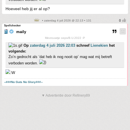
Hoeveel heb jij er al op?
• zaterdag 4 juli 2026 @ 22:13 • 131
Spellchecker
maily
Mevrouwtje oeps/B.U.2022 :P
Op
zaterdag 4 juli 2026 22:03
schreef
Lienekien
het
volgende:
Zo’n gedrocht als ‘dat heb ik nog nooit op’ mag wat mij betreft
verboden worden.
--###No Guts No Glory###--
▼ Advertentie door Refinery89