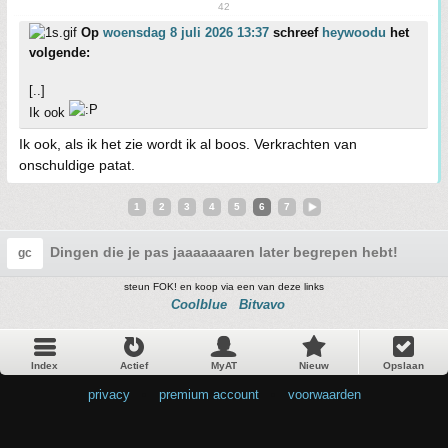
42
Op
woensdag 8 juli 2026 13:37
schreef
heywoodu
het
volgende:
[..]
Ik ook
Ik ook, als ik het zie wordt ik al boos. Verkrachten van
onschuldige patat.
1
2
3
4
5
6
7
Dingen die je pas jaaaaaaaren later begrepen hebt! Deel 1
gc
steun FOK! en koop via een van deze links
Coolblue
Bitvavo
Index
Actief
MyAT
Nieuw
Opslaan
privacy
•
premium account
•
voorwaarden