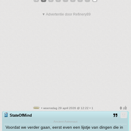
▼ Advertentie door Refinery89
• woensdag 29 april 2026 @ 12:22 • 1
StateOfMind
Ancient Astronaut
Voordat we verder gaan, eerst even een lijstje van dingen die in