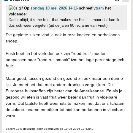
Op
zondag 10 mei 2026 14:16
schreef
ytram
het
volgende:
Dacht altijd; it’s the fruit, that makes the Fristi… maar dat kan ik
dus ook weer vergeten (uit de jaren 90 reclame van Fristi)
Die geplette luizen vind je ook in roze koeken en oerhollands
snoep.
Fristi heeft in het verleden ook zijn "rood fruit" moeten
aanpassen naar "rood ruit smaak" ivm het lage percentage echt
fruit.
Maar goed, tussen gezond en gezond zit ook maar een dunne
lijn. Je moet het dan met andere drankjes vergelijken. De
Europese hulpstoffen zijn beter dan de Amerikaanse. En als je
gezond wil eten is vast fruit weer beter dan fruit in vloeibare
vorm. Dat laatste heeft weer iets te maken met dat ons lichaam
de calorie-inname moeilijker tot niet kan herkennen in vloeibare
vorm.
Bericht 13% gewijzigd door Beathoven op 10-05-2026 19:52:49