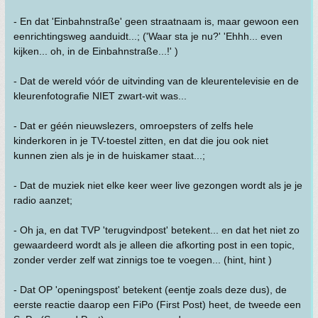
- En dat 'Einbahnstraße' geen straatnaam is, maar gewoon een
eenrichtingsweg aanduidt...; ('Waar sta je nu?' 'Ehhh... even
kijken... oh, in de Einbahnstraße...!' )
- Dat de wereld vóór de uitvinding van de kleurentelevisie en de
kleurenfotografie NIET zwart-wit was...
- Dat er géén nieuwslezers, omroepsters of zelfs hele
kinderkoren in je TV-toestel zitten, en dat die jou ook niet
kunnen zien als je in de huiskamer staat...;
- Dat de muziek niet elke keer weer live gezongen wordt als je je
radio aanzet;
- Oh ja, en dat TVP 'terugvindpost' betekent... en dat het niet zo
gewaardeerd wordt als je alleen die afkorting post in een topic,
zonder verder zelf wat zinnigs toe te voegen... (hint, hint )
- Dat OP 'openingspost' betekent (eentje zoals deze dus), de
eerste reactie daarop een FiPo (First Post) heet, de tweede een