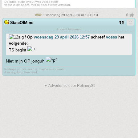
De oude oude layout was veel beter!!
vosss is de naam, met dubbel s welteverstaan.
• woensdag 29 april 2026 @ 13:11 • 3
StateOfMind
Ancient Astronaut
Op
woensdag 29 april 2026 12:57
schreef
vosss
het
volgende:
TS begint
Niet mijn OP jonguh
Perhaps you've seen it, maybe in a dream.
A murky, forgotten land.
▼ Advertentie door Refinery89