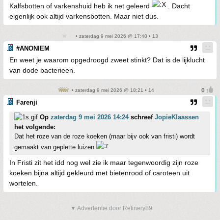
Kalfsbotten of varkenshuid heb ik net geleerd
. Dacht
eigenlijk ook altijd varkensbotten. Maar niet dus.
• zaterdag 9 mei 2026 @ 17:40 • 13
#ANONIEM
En weet je waarom opgedroogd zweet stinkt? Dat is de lijklucht
van dode bacterieen.
• zaterdag 9 mei 2026 @ 18:21 • 14
Farenji
Op
zaterdag 9 mei 2026 14:24
schreef
JopieKlaassen
het volgende:
Dat het roze van de roze koeken (maar bijv ook van fristi) wordt
gemaakt van geplette luizen
In Fristi zit het idd nog wel zie ik maar tegenwoordig zijn roze
koeken bijna altijd gekleurd met bietenrood of caroteen uit
wortelen.
▼ Advertentie door Refinery89