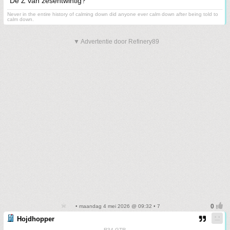
De Z van zesentwintig?
Never in the entire history of calming down did anyone ever calm down after being told to
calm down.
▼ Advertentie door Refinery89
• maandag 4 mei 2026 @ 09:32 • 7
Hojdhopper
R34 GTR