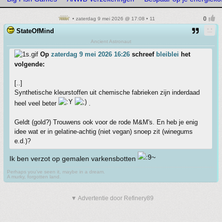
• zaterdag 9 mei 2026 @ 17:08 • 11
StateOfMind
Ancient Astronaut
Op
zaterdag 9 mei 2026 16:26
schreef
bleiblei
het
volgende:
[..]
Synthetische kleurstoffen uit chemische fabrieken zijn inderdaad
heel veel beter
.
Geldt (gold?) Trouwens ook voor de rode M&M's. En heb je enig
idee wat er in gelatine-achtig (niet vegan) snoep zit (winegums
e.d.)?
Ik ben verzot op gemalen varkensbotten
Perhaps you've seen it, maybe in a dream.
A murky, forgotten land.
▼ Advertentie door Refinery89