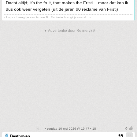
Dacht altijd; it’s the fruit, that makes the Fristi… maar dat kan ik
dus ook weer vergeten (uit de jaren 90 reclame van Fristi)
- Logica brengt je van A naar B...Fantasie brengt je overal... -
▼ Advertentie door Refinery89
• zondag 10 mei 2026 @ 19:47 • 18
Beathoven