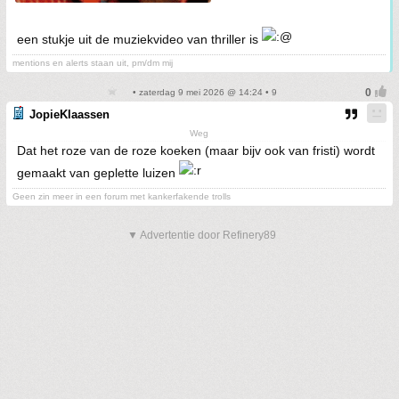
een stukje uit de muziekvideo van thriller is
mentions en alerts staan uit, pm/dm mij
• zaterdag 9 mei 2026 @ 14:24 • 9
JopieKlaassen
Weg
Dat het roze van de roze koeken (maar bijv ook van fristi) wordt
gemaakt van geplette luizen
Geen zin meer in een forum met kankerfakende trolls
▼ Advertentie door Refinery89