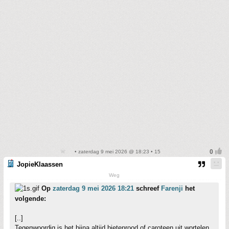
• zaterdag 9 mei 2026 @ 18:23 • 15
JopieKlaassen
Weg
Op
zaterdag 9 mei 2026 18:21
schreef
Farenji
het
volgende:
[..]
Tegenwoordig is het bijna altijd bietenrood of caroteen uit wortelen.