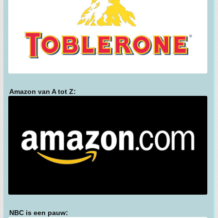
Amazon van A tot Z:
NBC is een pauw: