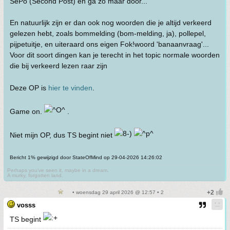
SePo (Second Post) en ga zo maar door...
En natuurlijk zijn er dan ook nog woorden die je altijd verkeerd
gelezen hebt, zoals bommelding (bom-melding, ja), pollepel,
pijpetuitje, en uiteraard ons eigen Fok!woord 'banaanvraag'...
Voor dit soort dingen kan je terecht in het topic normale woorden
die bij verkeerd lezen raar zijn
Deze OP is
hier te vinden
.
Game on.
.
Niet mijn OP, dus TS begint niet
Bericht 1% gewijzigd door StateOfMind op 29-04-2026 14:26:02
Perhaps you've seen it, maybe in a dream.
A murky, forgotten land.
• woensdag 29 april 2026 @ 12:57 • 2
vosss
TS begint