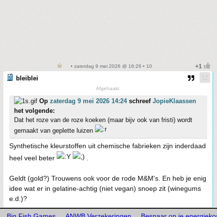
• zaterdag 9 mei 2026 @ 16:26 • 10
bleiblei
Afgehaakt.
Op
zaterdag 9 mei 2026 14:24
schreef
JopieKlaassen
het volgende:
Dat het roze van de roze koeken (maar bijv ook van fristi) wordt
gemaakt van geplette luizen
Synthetische kleurstoffen uit chemische fabrieken zijn inderdaad
heel veel beter
.
Geldt (gold?) Trouwens ook voor de rode M&M's. En heb je enig
idee wat er in gelatine-achtig (niet vegan) snoep zit (winegums
e.d.)?
Big Fish Games
ANWB Verzekeringen
Bespaar op je energiekos