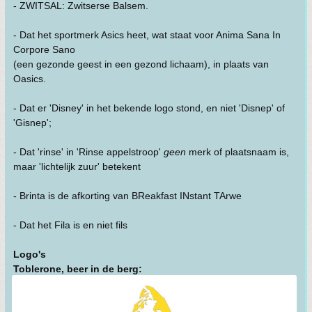
- ZWITSAL: Zwitserse Balsem.
- Dat het sportmerk Asics heet, wat staat voor Anima Sana In
Corpore Sano
(een gezonde geest in een gezond lichaam), in plaats van
Oasics.
- Dat er 'Disney' in het bekende logo stond, en niet 'Disnep' of
'Gisnep';
- Dat 'rinse' in 'Rinse appelstroop'
geen
merk of plaatsnaam is,
maar 'lichtelijk zuur' betekent
- Brinta is de afkorting van BReakfast INstant TArwe
- Dat het Fila is en niet fils
Logo's
Toblerone, beer in de berg: