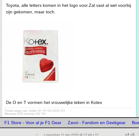
Toyota, alle letters komen in het logo voor.Zal vast al wel voorbij
zijn gekomen, maar toch.
De O en T vormen het vrouwelijke teken in Kotex
Trotse papa van Jyske O+ 07-03-2025 O+
Winnaar DTS seizoen 93 *O*
F1 Store - Voor al je F1 Gear
Zavvi - Fandom en Geekgear
Boe
• maandag 11 mei 2026 @ 17:48 • 21