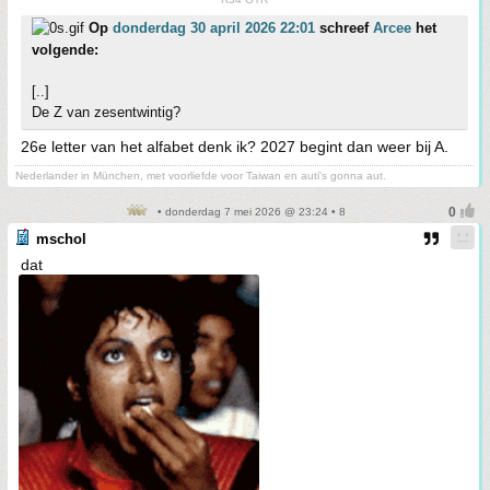
Op
donderdag 30 april 2026 22:01
schreef
Arcee
het
volgende:
[..]
De Z van zesentwintig?
26e letter van het alfabet denk ik? 2027 begint dan weer bij A.
Nederlander in München, met voorliefde voor Taiwan en auti's gonna aut.
• donderdag 7 mei 2026 @ 23:24 • 8
mschol
dat