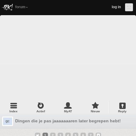
forum
log in
Index
Actief
MyAT
Nieuw
Reply
Dingen die je pas jaaaaaaaren later begrepen hebt! Deel 1
gc
1
2
3
4
5
6
7