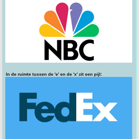
In de ruimte tussen de 'e' en de 'x' zit een pijl: