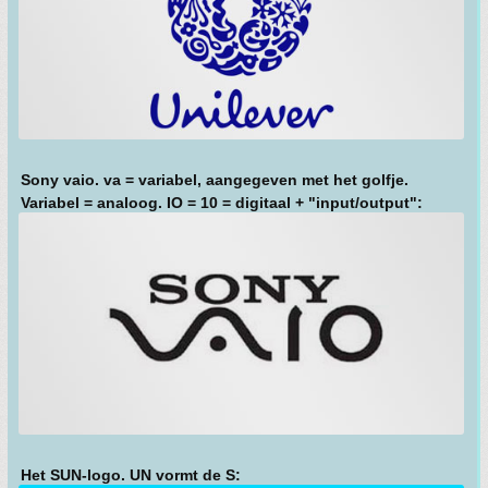
Sony vaio. va = variabel, aangegeven met het golfje.
Variabel = analoog. IO = 10 = digitaal + "input/output":
Het SUN-logo. UN vormt de S: