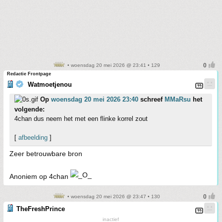
• woensdag 20 mei 2026 @ 23:41 • 129
Redactie Frontpage
Watmoetjenou
Op
woensdag 20 mei 2026 23:40
schreef
MMaRsu
het
volgende:
4chan dus neem het met een flinke korrel zout
[
afbeelding
]
Zeer betrouwbare bron
Anoniem op 4chan
• woensdag 20 mei 2026 @ 23:47 • 130
TheFreshPrince
inactief