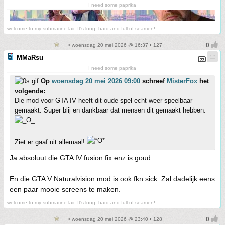
I need some paprika
welcome to my submarine lair. It's long, hard and full of seamen!
• woensdag 20 mei 2026 @ 16:37 • 127
MMaRsu
I need some paprika
Op
woensdag 20 mei 2026 09:00
schreef
MisterFox
het
volgende:
Die mod voor GTA IV heeft dit oude spel echt weer speelbaar
gemaakt. Super blij en dankbaar dat mensen dit gemaakt hebben.
Ziet er gaaf uit allemaal!
Ja absoluut die GTA IV fusion fix enz is goud.
En die GTA V Naturalvision mod is ook fkn sick. Zal dadelijk eens
een paar mooie screens te maken.
welcome to my submarine lair. It's long, hard and full of seamen!
• woensdag 20 mei 2026 @ 23:40 • 128