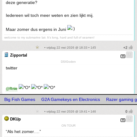
deze generatie?
Iedereen wil toch meer weten en zien lijkt mij.
Maar zomer dus ergens in Juni
welcome to my submarine lair. It's long, hard and full of seamen!
• vrijdag 22 mei 2026 @ 18:33 • 145
Zipportal
DSIGoden
twitter
@Rnie
Big Fish Games
G2A Gamekeys en Electronics
Razer gaming g
• vrijdag 22 mei 2026 @ 19:41 • 146
DKUp
ON TOUR
“Als het zomer….”