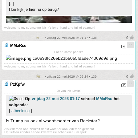
[..]
Hoe kijk je hier nu op terug?
welcome to my submarine lair. It's long, hard and full of seamen!
• vrijdag 22 mei 2026 @ 01:17 • 138
MMaRsu
I need some paprika
welcome to my submarine lair. It's long, hard and full of seamen!
• vrijdag 22 mei 2026 @ 02:24 • 139
PzKpfw
Devon 'No Limits'
Op
vrijdag 22 mei 2026 01:17
schreef
MMaRsu
het
volgende:
[
afbeelding
]
Is Trump nu ook al woordvoerder van Rockstar?
Als iedereen aan zichzelf denkt wordt er aan iedereen gedacht.
Op fietsen zonder bende kwam'm zie schooieren um spek