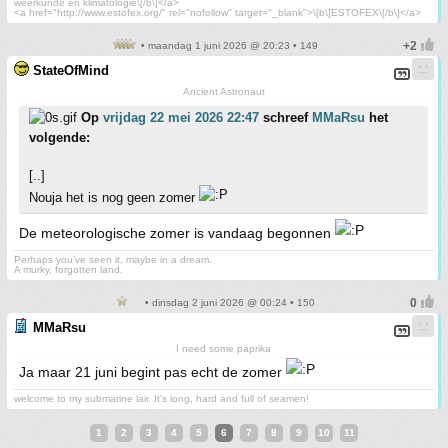
weerkunde en klimatologie\[/b\]</a>
<a href="http://www.estofex.org/" rel="nofollow" target="_blank">\[b\]ESTOFEX\[/b\]</a>
• maandag 1 juni 2026 @ 20:23 • 149
StateOfMind
Ancient Astronaut
Op
vrijdag 22 mei 2026 22:47
schreef
MMaRsu
het
volgende:
[..]
Nouja het is nog geen zomer
De meteorologische zomer is vandaag begonnen
Perhaps you've seen it, maybe in a dream.
A murky, forgotten land.
• dinsdag 2 juni 2026 @ 00:24 • 150
MMaRsu
I need some paprika
Ja maar 21 juni begint pas echt de zomer
welcome to my submarine lair. It's long, hard and full of seamen!
1
2
3
4
5
6
7
8
9
10
11