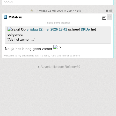
SOONY
• vrijdag 22 mei 2026 @ 22:47 • 147
MMaRsu
I need some paprika
Op
vrijdag 22 mei 2026 19:41
schreef
DKUp
het
volgende:
“Als het zomer….”
Nouja het is nog geen zomer
welcome to my submarine lair. It's long, hard and full of seamen!
▼ Advertentie door Refinery89