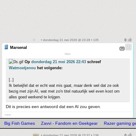
• donderdag 21 mei 2026 @ 23:28 • 135
Marsenal
Heh.
Op
donderdag 21 mei 2026 22:43
schreef
Watmoetjenou
het volgende:
[..]
Ik betwijfel dat er echt wat mis gaat, maar denk wel dat ze ook
bezig met zijn AI, wat met zo'n titel natuurlijk wel even kost om
alles goed werkend te krijgen.
Dit is precies een antwoord dat een AI zou geven.
-nee-
Big Fish Games
Zavvi - Fandom en Geekgear
Razer gaming g
• donderdag 21 mei 2026 @ 23:37 • 136