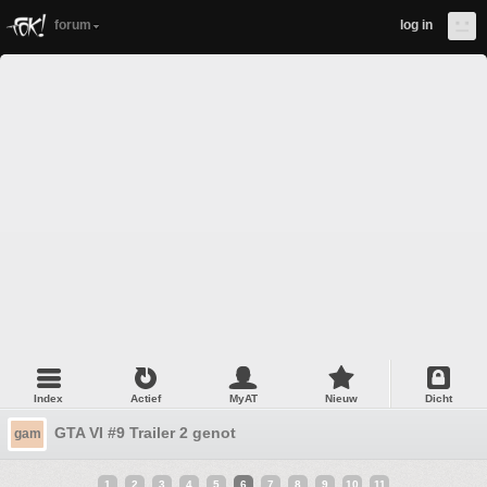
forum
log in
Index
Actief
MyAT
Nieuw
Dicht
GTA VI #9 Trailer 2 genot
gam
1
2
3
4
5
6
7
8
9
10
11