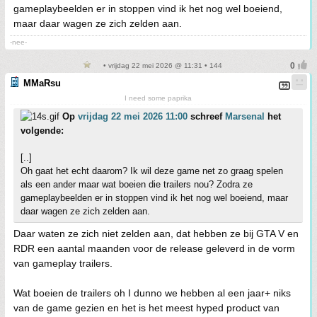
gameplaybeelden er in stoppen vind ik het nog wel boeiend,
maar daar wagen ze zich zelden aan.
-nee-
• vrijdag 22 mei 2026 @ 11:31 • 144
MMaRsu
I need some paprika
Op
vrijdag 22 mei 2026 11:00
schreef
Marsenal
het
volgende:
[..]
Oh gaat het echt daarom? Ik wil deze game net zo graag spelen
als een ander maar wat boeien die trailers nou? Zodra ze
gameplaybeelden er in stoppen vind ik het nog wel boeiend, maar
daar wagen ze zich zelden aan.
Daar waten ze zich niet zelden aan, dat hebben ze bij GTA V en
RDR een aantal maanden voor de release geleverd in de vorm
van gameplay trailers.
Wat boeien de trailers oh I dunno we hebben al een jaar+ niks
van de game gezien en het is het meest hyped product van