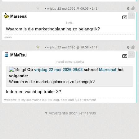
• vrijdag 22 mei 2026 @ 09:03 • 141
Marsenal
Heh.
Waarom is die marketingplanning zo belangrijk?
-nee-
• vrijdag 22 mei 2026 @ 10:58 • 142
MMaRsu
I need some paprika
Op
vrijdag 22 mei 2026 09:03
schreef
Marsenal
het
volgende:
Waarom is die marketingplanning zo belangrijk?
Iedereen wacht op trailer 3?
welcome to my submarine lair. It's long, hard and full of seamen!
▼ Advertentie door Refinery89