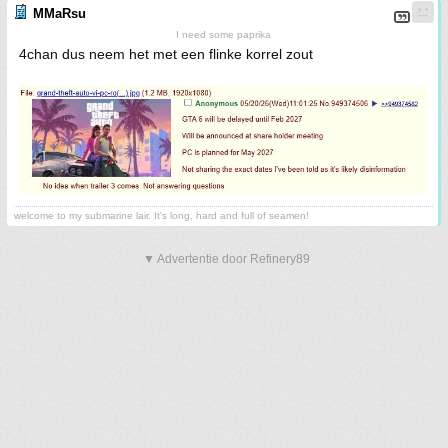
MMaRsu
I need some paprika
4chan dus neem het met een flinke korrel zout
welcome to my submarine lair. It's long, hard and full of seamen!
▼ Advertentie door Refinery89