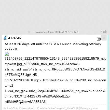
• maandag 1 juni 2026 @ 20:18 • 148
-CRASH-
At least 20 days left until the GTA 6 Launch Marketing officially
kicks off.
<a href="http://www.vwkweb.nl/" rel="nofollow" target="_blank">\[b\]Vereniging voor