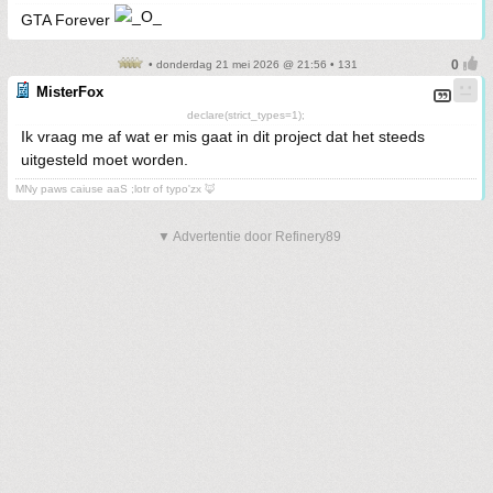
GTA Forever
• donderdag 21 mei 2026 @ 21:56 • 131
MisterFox
declare(strict_types=1);
Ik vraag me af wat er mis gaat in dit project dat het steeds
uitgesteld moet worden.
MNy paws caiuse aaS ;lotr of typo'zx 🦊
▼ Advertentie door Refinery89