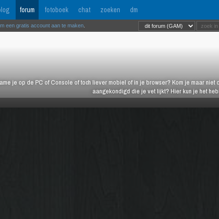
log
forum
fotoboek
chat
zoeken
dm
om een gratis account aan te maken
.
ame je op de PC of Console of toch liever mobiel of in je browser? Kom je maar niet d
aangekondigd die je vet lijkt? Hier kun je het h