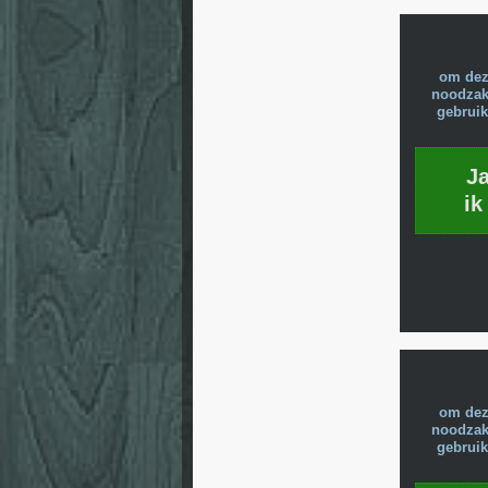
om dez
noodzake
gebruik
J
ik
om dez
noodzake
gebruik