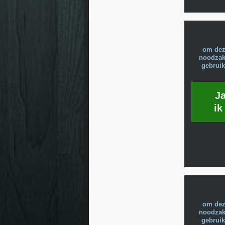
om dez
noodzake
gebruik
J
ik
om dez
noodzake
gebruik