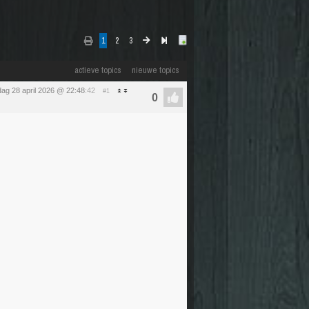
1
2
3
actieve topics
nieuwe topics
dag 28 april 2026 @ 22:48
:42
#1