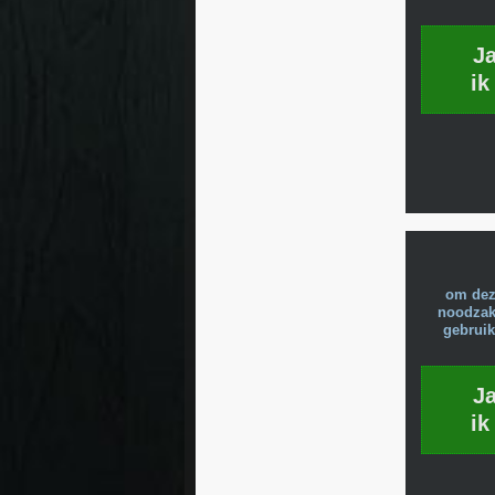
J
ik
om dez
noodzake
gebruik
J
ik