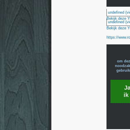
undefined (vi
Bekijk deze 
undefined (vi
Bekijk deze 
https://www.
om dez
noodzake
gebruik
J
ik