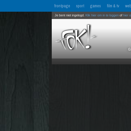
frontpage
sport
games
film & tv
web
Je bent niet ingelogd.
Klik hier om in te loggen
of
hier 
G