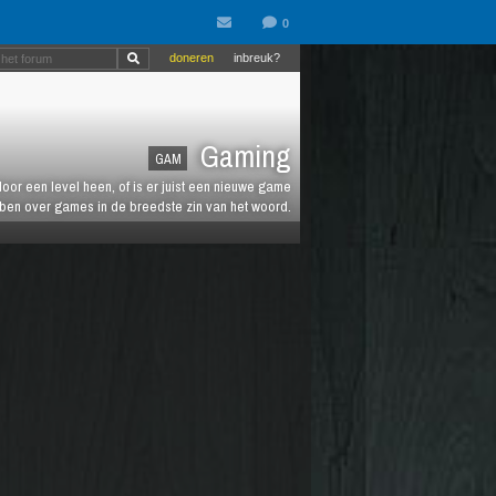
doneren
inbreuk?
Gaming
GAM
oor een level heen, of is er juist een nieuwe game
ebben over games in de breedste zin van het woord.