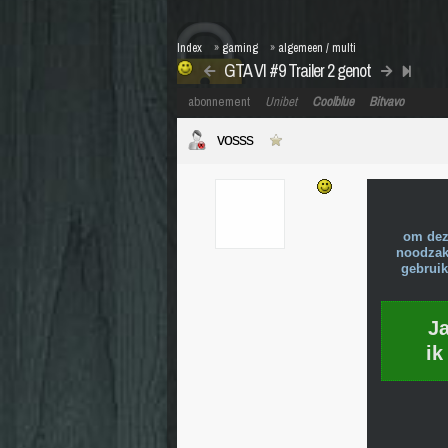
Index
»
gaming
»
algemeen / multi
GTA VI #9 Trailer 2 genot
abonnement
Unibet
Coolblue
Bitvavo
vosss
om dez
noodzake
gebruik
J
ik