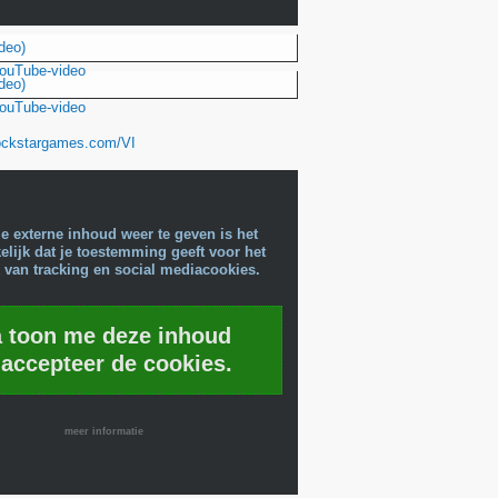
deo)
YouTube-video
deo)
YouTube-video
rockstargames.com/VI
e externe inhoud weer te geven is het
lijk dat je toestemming geeft voor het
 van tracking en social mediacookies.
a toon me deze inhoud
 accepteer de cookies.
meer informatie