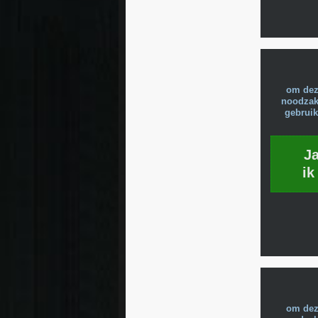
om dez
noodzake
gebruik
J
ik
om dez