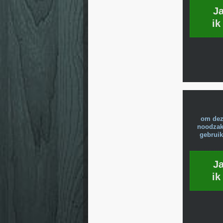
J
ik
om dez
noodzake
gebruik
J
ik