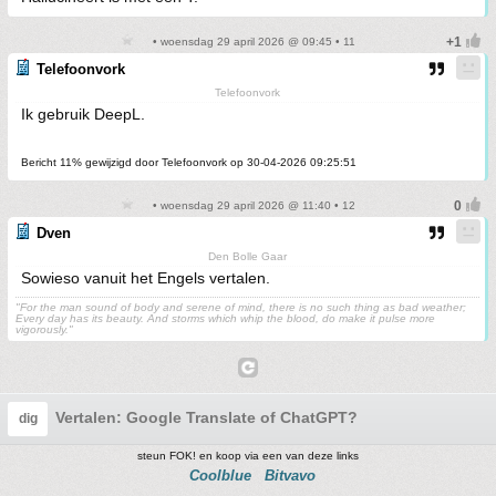
• woensdag 29 april 2026 @ 09:45 • 11
Telefoonvork
Telefoonvork
Ik gebruik DeepL.
Bericht 11% gewijzigd door Telefoonvork op 30-04-2026 09:25:51
• woensdag 29 april 2026 @ 11:40 • 12
Dven
Den Bolle Gaar
Sowieso vanuit het Engels vertalen.
"For the man sound of body and serene of mind, there is no such thing as bad weather;
Every day has its beauty. And storms which whip the blood, do make it pulse more
vigorously."
Vertalen: Google Translate of ChatGPT?
dig
steun FOK! en koop via een van deze links
Coolblue
Bitvavo