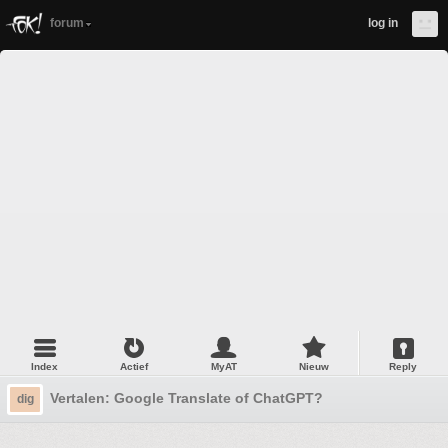
forum
log in
Index
Actief
MyAT
Nieuw
Reply
Vertalen: Google Translate of ChatGPT?
dig