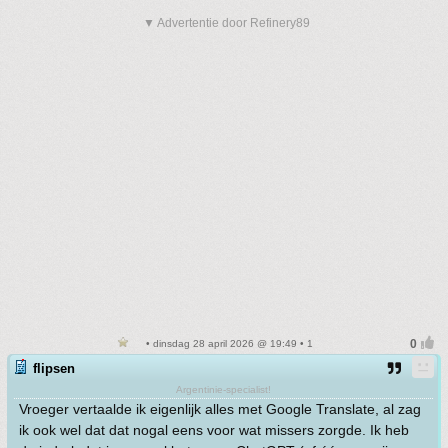
▼ Advertentie door Refinery89
• dinsdag 28 april 2026 @ 19:49 • 1
flipsen
Argentinie-specialist!
Vroeger vertaalde ik eigenlijk alles met Google Translate, al zag
ik ook wel dat dat nogal eens voor wat missers zorgde. Ik heb