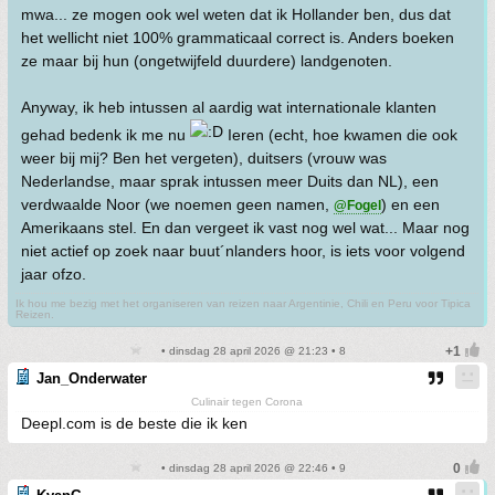
mwa... ze mogen ook wel weten dat ik Hollander ben, dus dat
het wellicht niet 100% grammaticaal correct is. Anders boeken
ze maar bij hun (ongetwijfeld duurdere) landgenoten.
Anyway, ik heb intussen al aardig wat internationale klanten
gehad bedenk ik me nu
Ieren (echt, hoe kwamen die ook
weer bij mij? Ben het vergeten), duitsers (vrouw was
Nederlandse, maar sprak intussen meer Duits dan NL), een
verdwaalde Noor (we noemen geen namen,
) en een
@Fogel
Amerikaans stel. En dan vergeet ik vast nog wel wat... Maar nog
niet actief op zoek naar buut´nlanders hoor, is iets voor volgend
jaar ofzo.
Ik hou me bezig met het organiseren van reizen naar Argentinie, Chili en Peru voor Tipica
Reizen.
• dinsdag 28 april 2026 @ 21:23 • 8
Jan_Onderwater
Culinair tegen Corona
Deepl.com is de beste die ik ken
• dinsdag 28 april 2026 @ 22:46 • 9