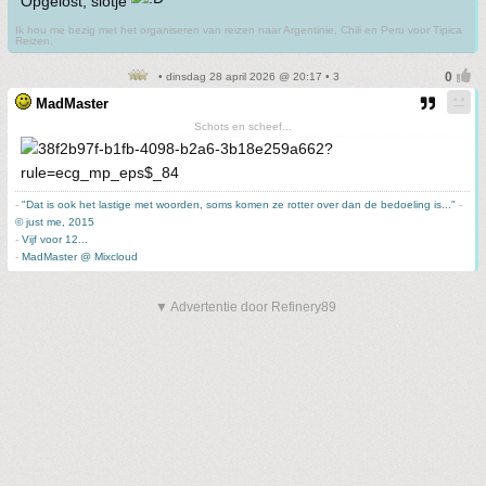
Opgelost, slotje
Ik hou me bezig met het organiseren van reizen naar Argentinie, Chili en Peru voor Tipica
Reizen.
• dinsdag 28 april 2026 @ 20:17 • 3
MadMaster
Schots en scheef...
-
"Dat is ook het lastige met woorden, soms komen ze rotter over dan de bedoeling is..."
-
© just me, 2015
-
Vijf voor 12...
-
MadMaster @ Mixcloud
▼ Advertentie door Refinery89