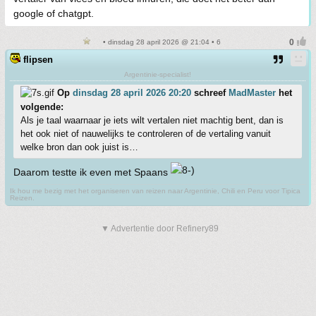
google of chatgpt.
• dinsdag 28 april 2026 @ 21:04 • 6
flipsen
Argentinie-specialist!
Op
dinsdag 28 april 2026 20:20
schreef
MadMaster
het
volgende:
Als je taal waarnaar je iets wilt vertalen niet machtig bent, dan is
het ook niet of nauwelijks te controleren of de vertaling vanuit
welke bron dan ook juist is…
Daarom testte ik even met Spaans
Ik hou me bezig met het organiseren van reizen naar Argentinie, Chili en Peru voor Tipica
Reizen.
▼ Advertentie door Refinery89