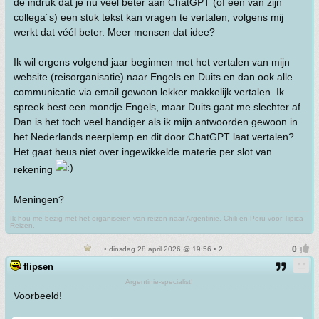
de indruk dat je nu veel beter aan ChatGPT (of één van zijn
collega´s) een stuk tekst kan vragen te vertalen, volgens mij
werkt dat véél beter. Meer mensen dat idee?
Ik wil ergens volgend jaar beginnen met het vertalen van mijn
website (reisorganisatie) naar Engels en Duits en dan ook alle
communicatie via email gewoon lekker makkelijk vertalen. Ik
spreek best een mondje Engels, maar Duits gaat me slechter af.
Dan is het toch veel handiger als ik mijn antwoorden gewoon in
het Nederlands neerplemp en dit door ChatGPT laat vertalen?
Het gaat heus niet over ingewikkelde materie per slot van
rekening
Meningen?
Ik hou me bezig met het organiseren van reizen naar Argentinie, Chili en Peru voor Tipica
Reizen.
• dinsdag 28 april 2026 @ 19:56 • 2
flipsen
Argentinie-specialist!
Voorbeeld!