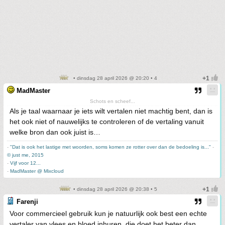
• dinsdag 28 april 2026 @ 20:20 • 4
MadMaster
Schots en scheef...
Als je taal waarnaar je iets wilt vertalen niet machtig bent, dan is
het ook niet of nauwelijks te controleren of de vertaling vanuit
welke bron dan ook juist is…
-
"Dat is ook het lastige met woorden, soms komen ze rotter over dan de bedoeling is..."
-
© just me, 2015
-
Vijf voor 12...
-
MadMaster @ Mixcloud
• dinsdag 28 april 2026 @ 20:38 • 5
Farenji
Voor commercieel gebruik kun je natuurlijk ook best een echte
vertaler van vlees en bloed inhuren, die doet het beter dan