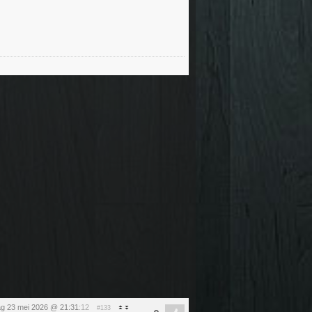
ag 23 mei 2026 @ 21:31
:12
#133