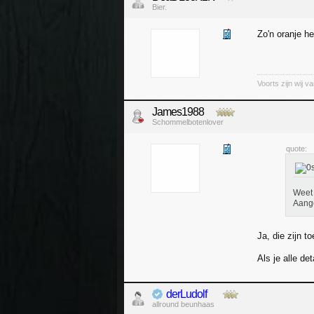
Bier.
Zo'n oranje he
Voorts zijn wij 
James1988
Schommelbotenlover
quote:
Weet 
Aange
Ja, die zijn t
Als je alle de
derLudolf
allround beunhaas