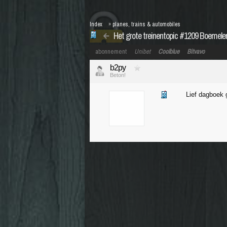
Index
»
planes, trains & automobiles
Het grote treinentopic #1209 Boemelen 
abonnement
Unibet
Coolblue
Bitvavo
b2py
Beton!
Lief dagboek g