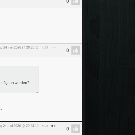
g 24 mei 2026 @ 20:26
:11
#134
jn of gaan worden?
z"
g 24 mei 2026 @ 20:43
:19
#135