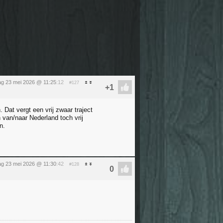
ag 23 mei 2026 @ 11:25
:12
#127
 Dat vergt een vrij zwaar traject
 van/naar Nederland toch vrij
n.
ag 23 mei 2026 @ 11:30
:42
#128