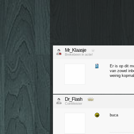
Mr_Klaasje
Brekebeen in actie!
Er is op dit m
van zowel inb
weinig kopmak
Dr_Flash
CoinMeister
buca