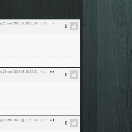
ag 23 mei 2026 @ 20:16
:45
#130
ag 23 mei 2026 @ 20:32
:51
#131
ag 23 mei 2026 @ 21:15
:40
#132