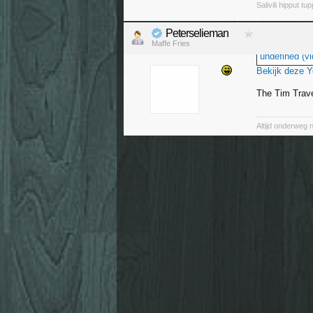
Salivili hipput tu
Peterselieman
Maffe Fries
undefined (vi
Bekijk deze 
The Tim Trave
Altijd onderweg 