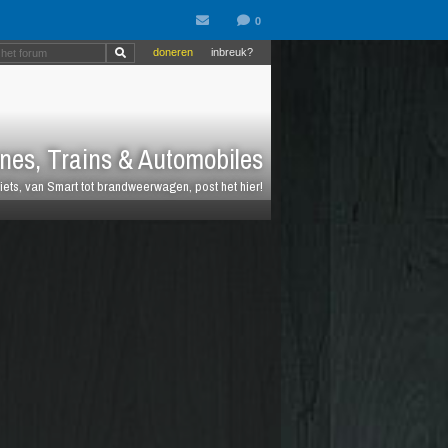
doneren
inbreuk?
nes, Trains & Automobiles
fiets, van Smart tot brandweerwagen, post het hier!