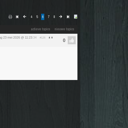
4
5
6
7
8
actieve topics
nieuwe topics
ag 23 mei 2026 @ 11:23
:34
#126