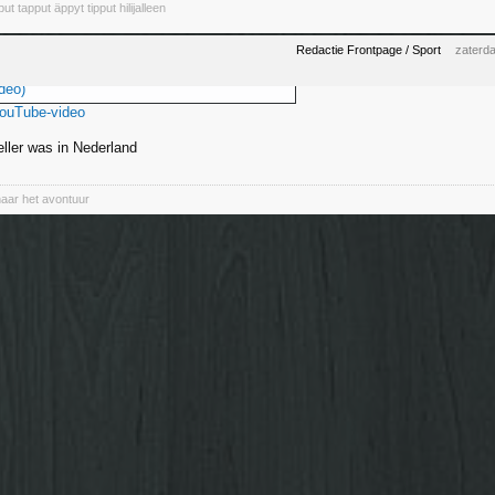
pput tapput äppyt tipput hilijalleen
Redactie Frontpage / Sport
zaterd
deo)
YouTube-video
ller was in Nederland
naar het avontuur