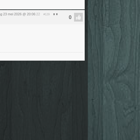
ag 23 mei 2026 @ 20:06
:22
#129