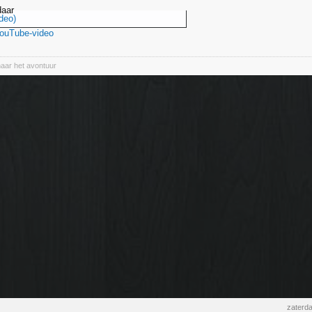
daar
deo)
YouTube-video
naar het avontuur
zaterd