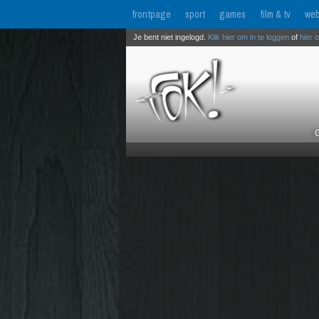
frontpage
sport
games
film & tv
web
Je bent niet ingelogd.
Klik hier om in te loggen
of
hier 
G