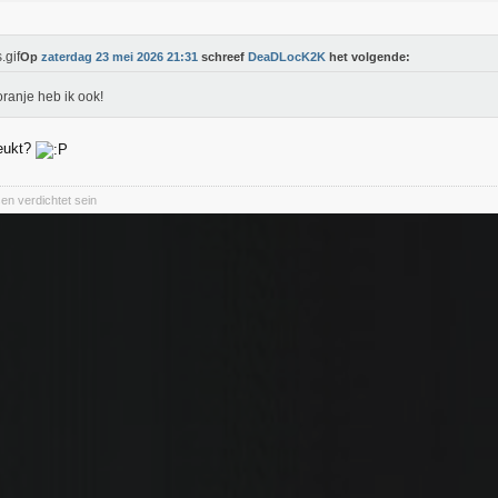
Op
zaterdag 23 mei 2026 21:31
schreef
DeaDLocK2K
het volgende:
oranje heb ik ook!
eukt?
en verdichtet sein