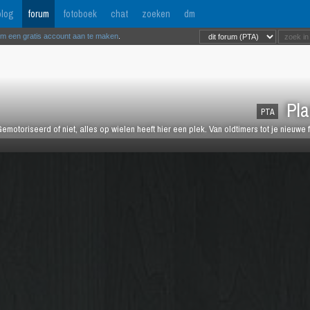
log
forum
fotoboek
chat
zoeken
dm
om een gratis account aan te maken
.
Pla
PTA
emotoriseerd of niet, alles op wielen heeft hier een plek. Van oldtimers tot je nieuwe 