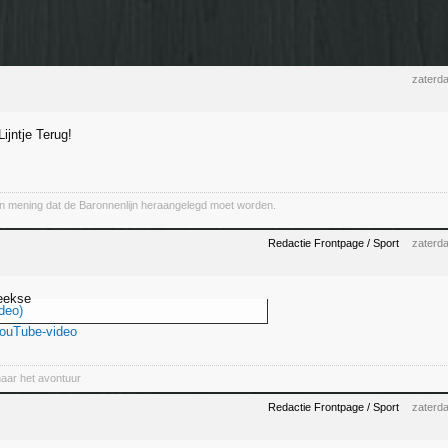
zaterd
ijntje Terug!
van mening dat de Baronnenlijn heraangelegd moet worden.
Redactie Frontpage / Sport
zaterd
eekse
deo)
YouTube-video
naar het avontuur
Redactie Frontpage / Sport
zaterd