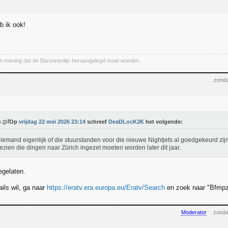
b ik ook!
van mening dat de Baronnenlijn heraangelegd moet worden.
zonda
Op
vrijdag 22 mei 2026 23:14
schreef
DeaDLocK2K
het volgende:
iemand eigenlijk of die stuurstanden voor die nieuwe Nightjets al goedgekeurd zi
zien die dingen naar Zürich ingezet moeten worden later dit jaar.
oegelaten.
tails wil, ga naar
https://eratv.era.europa.eu/Eratv/Search
en zoek naar "Bfmp
Moderator
zonda