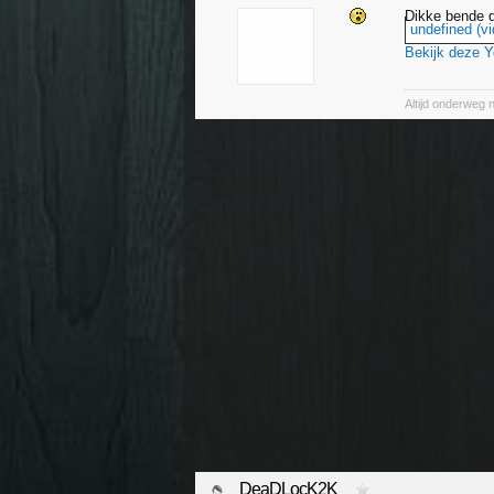
Dikke bende 
undefined (vi
Bekijk deze 
Altijd onderweg 
DeaDLocK2K