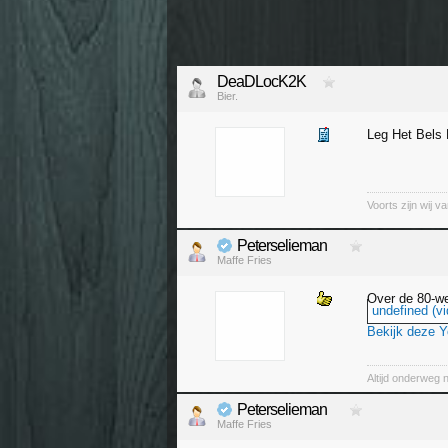
DeaDLocK2K
Bier.
Leg Het Bels L
Voorts zijn wij 
Peterselieman
Maffe Fries
Over de 80-w
undefined (vi
Bekijk deze 
Altijd onderweg 
Peterselieman
Maffe Fries