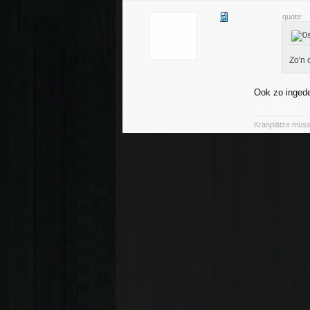
quote:
Zo'n 
Ook zo inged
Kranplätze müss