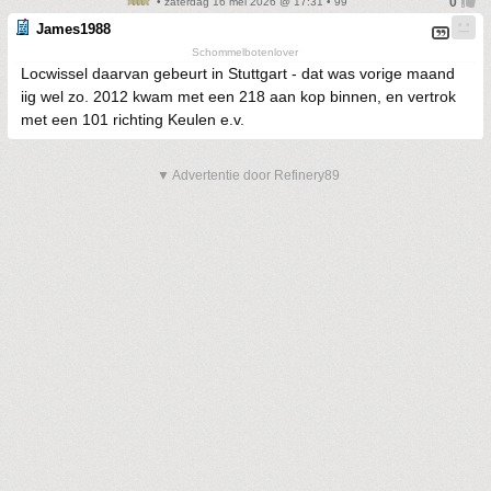
• zaterdag 16 mei 2026 @ 17:31 • 99
James1988
Schommelbotenlover
Locwissel daarvan gebeurt in Stuttgart - dat was vorige maand
iig wel zo. 2012 kwam met een 218 aan kop binnen, en vertrok
met een 101 richting Keulen e.v.
▼ Advertentie door Refinery89