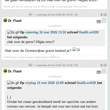
die gaan verdwijnen bij DB vlak over de grens? Allgäu enzo?
Voorts zijn wij van mening dat de Baronnenlijn heraangelegd moet worden.
• zaterdag 16 mei 2026 @ 14:04 • 92
Dr_Flash
CoinMeister
Op
zaterdag 16 mei 2026 13:18
schreef
DeaDLocK2K
het volgende:
vlak over de grens? Allgäu enzo?
Vlak over de Oostenrijkse grens bedoel je?
Salivili hipput tupput tapput äppyt tipput hilijalleen
• zaterdag 16 mei 2026 @ 14:05 • 93
Dr_Flash
CoinMeister
Op
vrijdag 15 mei 2026 12:09
schreef
DeaDLocK2K
het
volgende:
[..]
Omdat het zwaar gesubsidieerd wordt ten opzichte van andere
vormen van vervoer. Je betaalt niet voor een ticket wat het kost.