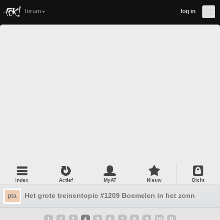
forum
log in
Index
Actief
MyAT
Nieuw
Dicht
Het grote treinentopic #1209 Boemelen in het zonnetje!
pta
1
2
3
4
5
6
7
8
9
10
11