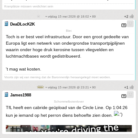
Kranplätze müssen verdichtet sein
• vrijdag 15 mei 2026 @ 18:02 • 89
DeaDLocK2K
Bier.
Toch is er best veel infrastructuur. Door een groot gedeelte van
Europa ligt een netwerk van ondergrondse transportpijplijnen
waarin onder hoge druk kerosine tussen vliegvelden en
luchtmachtbases wordt gedistribueerd.
't mag wat kosten.
Voorts zijn wij van mening dat de Baronnenlijn heraangelegd moet worden.
• vrijdag 15 mei 2026 @ 23:21 • 90
James1988
Schommelbotenlover
TfL heeft een cabride geüpload van de Circle Line. Op 1:04:26
kun je iemand op het perron diens behoefte zien doen.