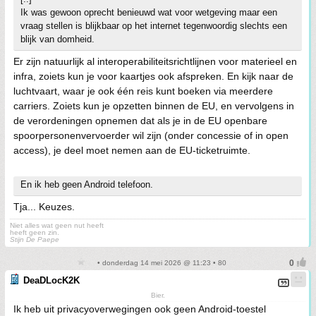
Ik was gewoon oprecht benieuwd wat voor wetgeving maar een
vraag stellen is blijkbaar op het internet tegenwoordig slechts een
blijk van domheid.
Er zijn natuurlijk al interoperabiliteitsrichtlijnen voor materieel en
infra, zoiets kun je voor kaartjes ook afspreken. En kijk naar de
luchtvaart, waar je ook één reis kunt boeken via meerdere
carriers. Zoiets kun je opzetten binnen de EU, en vervolgens in
de verordeningen opnemen dat als je in de EU openbare
spoorpersonenvervoerder wil zijn (onder concessie of in open
access), je deel moet nemen aan de EU-ticketruimte.
En ik heb geen Android telefoon.
Tja... Keuzes.
Niet alles wat geen nut heeft
heeft geen zin.
Stijn De Paepe
• donderdag 14 mei 2026 @ 11:23 • 80
DeaDLocK2K
Bier.
Ik heb uit privacyoverwegingen ook geen Android-toestel