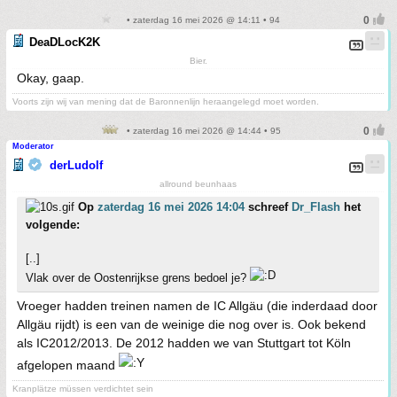
• zaterdag 16 mei 2026 @ 14:11 • 94
DeaDLocK2K
Bier.
Okay, gaap.
Voorts zijn wij van mening dat de Baronnenlijn heraangelegd moet worden.
• zaterdag 16 mei 2026 @ 14:44 • 95
Moderator
derLudolf
allround beunhaas
Op
zaterdag 16 mei 2026 14:04
schreef
Dr_Flash
het
volgende:
[..]
Vlak over de Oostenrijkse grens bedoel je?
Vroeger hadden treinen namen de IC Allgäu (die inderdaad door
Allgäu rijdt) is een van de weinige die nog over is. Ook bekend
als IC2012/2013. De 2012 hadden we van Stuttgart tot Köln
afgelopen maand
Kranplätze müssen verdichtet sein