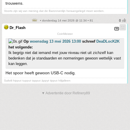
trouwens.
Voorts zijn wij van mening dat de Baronnenlijn heraangelegd moet worden.
• donderdag 14 mei 2026 @ 11:34 • 81
Dr_Flash
CoinMeister
Op
woensdag 13 mei 2026 13:00
schreef
DeaDLocK2K
het volgende:
Ik begrijp niet dat iemand met jouw niveau niet uit zichzelf kan
bedenken dat je standaarden en normeringen gewoon wettelijk vast
kan leggen.
Het spoor heeft gewoon USB-C nodig.
Salivili hipput tupput tapput äppyt tipput hilijalleen
▼ Advertentie door Refinery89