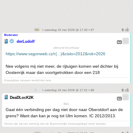
• zaterdag 16 mei 2026 @ 17:30 • 97
Moderator
derLudolf
allround beunhaas
https://www.vagonweb.cz/r(...)&cislo=2012&rok=2026
Nee volgens mij niet meer, de rijtuigen komen wel dichter bij
Oostenrijk maar dan voortgetrokken door een 218
Kranplätze müssen verdichtet sein
• zaterdag 16 mei 2026 @ 17:31 • 98
DeaDLocK2K
Bier.
Gaat één verbinding per dag niet door naar Oberstdorf aan de
grens? Want dan kan je nog tot Ulm komen. IC 2012/2013.
Voorts zijn wij van mening dat de Baronnenlijn heraangelegd moet worden.