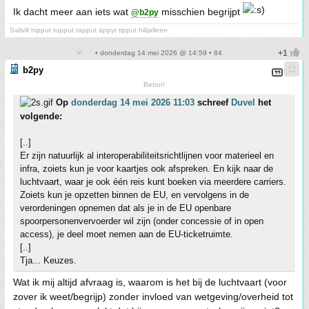
Ik dacht meer aan iets wat
misschien begrijpt
@b2py
Salivili hipput tupput tapput äppyt tipput hilijalleen
• donderdag 14 mei 2026 @ 14:59 • 84
b2py
Beton!
Op
donderdag 14 mei 2026 11:03
schreef
Duvel
het
volgende:
[..]
Er zijn natuurlijk al interoperabiliteitsrichtlijnen voor materieel en
infra, zoiets kun je voor kaartjes ook afspreken. En kijk naar de
luchtvaart, waar je ook één reis kunt boeken via meerdere carriers.
Zoiets kun je opzetten binnen de EU, en vervolgens in de
verordeningen opnemen dat als je in de EU openbare
spoorpersonenvervoerder wil zijn (onder concessie of in open
access), je deel moet nemen aan de EU-ticketruimte.
[..]
Tja... Keuzes.
Wat ik mij altijd afvraag is, waarom is het bij de luchtvaart (voor
zover ik weet/begrijp) zonder invloed van wetgeving/overheid tot