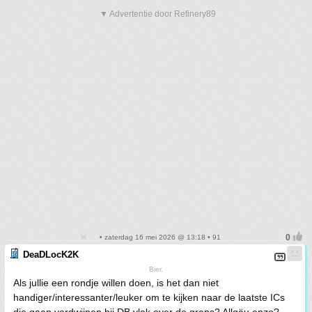
▼ Advertentie door Refinery89
• zaterdag 16 mei 2026 @ 13:18 • 91
DeaDLocK2K
Bier.
Als jullie een rondje willen doen, is het dan niet
handiger/interessanter/leuker om te kijken naar de laatste ICs