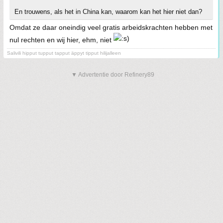
En trouwens, als het in China kan, waarom kan het hier niet dan?
Omdat ze daar oneindig veel gratis arbeidskrachten hebben met
nul rechten en wij hier, ehm, niet
Salivili hipput tupput tapput äppyt tipput hilijalleen
▼ Advertentie door Refinery89