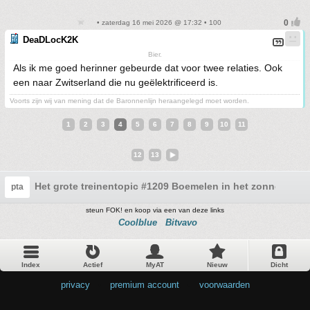
• zaterdag 16 mei 2026 @ 17:32 • 100
DeaDLocK2K
Bier.
Als ik me goed herinner gebeurde dat voor twee relaties. Ook
een naar Zwitserland die nu geëlektrificeerd is.
Voorts zijn wij van mening dat de Baronnenlijn heraangelegd moet worden.
1
2
3
4
5
6
7
8
9
10
11
12
13
Het grote treinentopic #1209 Boemelen in het zonnetje!
pta
steun FOK! en koop via een van deze links
Coolblue
Bitvavo
Index
Actief
MyAT
Nieuw
Dicht
privacy
•
premium account
•
voorwaarden