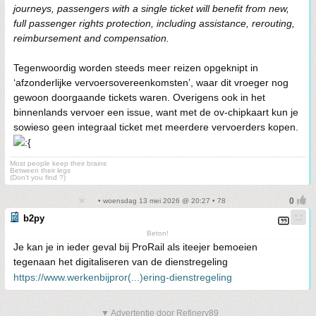
journeys, passengers with a single ticket will benefit from new,
full passenger rights protection, including assistance, rerouting,
reimbursement and compensation.
Tegenwoordig worden steeds meer reizen opgeknipt in
‘afzonderlijke vervoersovereenkomsten’, waar dit vroeger nog
gewoon doorgaande tickets waren. Overigens ook in het
binnenlands vervoer een issue, want met de ov-chipkaart kun je
sowieso geen integraal ticket met meerdere vervoerders kopen.
Most people keep their brains
Between their legs
(Don't you find ?)
• woensdag 13 mei 2026 @ 20:27 • 78
b2py
Beton!
Je kan je in ieder geval bij ProRail als iteejer bemoeien
tegenaan het digitaliseren van de dienstregeling
https://www.werkenbijpror(...)ering-dienstregeling
▼ Advertentie door Refinery89