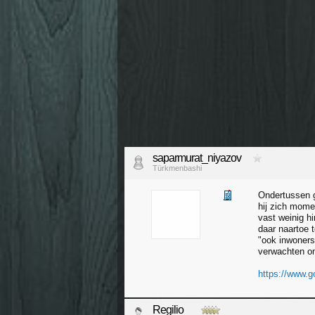
saparmurat_niyazov
Türkmenbashi
Ondertussen g
hij zich momen
vast weinig h
daar naartoe 
"ook inwoners
verwachten o
https://www.g
Regilio_