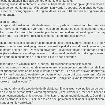
het gemeentehuis had zich een grote menigte verzameld.
 middag was in de rechtbank Lelystad al bepaald dat de noodopvanglocatie voor as
staande gemeentehuis van Wijdemeren kan worden geopend. De nieuwe bewoner
Eerder zei opvangorgaan COA nog dat de eerste van 110 mensen er nog dezelfde
n gebracht.
eijen verrader’
dagavond werd er voor de derde avond op rij gedemonstreerd voor het pand aan
van Hilversum. ’Verheijen verrader’, was op een papier op een hek gehangen. Maar 
recht nee’. Een vrouw had een A4’tje in haar hand met een afbeelding van de bu
kio-neus. ’Tijd om te vertrekken, jokkebrok’, stond erop geschreven.
D-burgemeester is bepaald niet populair in Loosdrecht. Mark Verheijen is de kop v
ekendstaat als een rustige, groene en waterrijke plek die vooral draait om natuur, e
ommerde sfeer dreigt - zo vrezen bewoners - te verdwijnen als er inderdaad een 
lijke asielzoekers wordt gehuisvest in het voormalige stadhuis, dat volgens mee
ije periode in het geniep al een flinke lik verf heeft gekregen.
je terug van je vakantie, heb je ineens 110 asielzoekers naast je wonen.’
s ook nog steeds woede over de manier waarop sommige omwonenden van de koms
telingenorganisatie op de hoogte werden gebracht. ,,Er zijn wat brieven geprint di
onlijk heeft bezorgd”, weet de woordvoerster van de verontruste bewoners. ,,Op een 
n op vakantie zijn vanwege de meivakantie. Kom je terug van je vakantie, heb je 
zoekers naast je wonen.”
dagavond was die woede duidelijk zichtbaar. Er was weer veel politie op de been,
n die op de demonstratie waren afgekomen. ,,Ik zal u vertellen, meneer”, zei een bo
n op het moment dat er iets gebeurt hier, komt er geen agent hiernaartoe. Dan zijn ze
rond asielzoekers speelt, is er ineens een heel peloton beschikbaar.” Hij moet even 
lander kun je verrekken.”