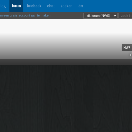
log
forum
fotoboek
chat
zoeken
dm
om een gratis account aan te maken
.
NWS
D