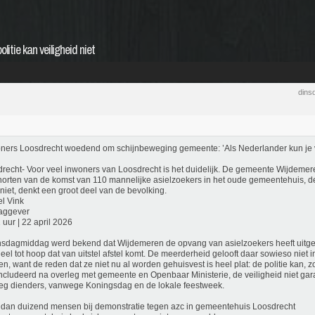
litie kan veiligheid niet
dins
ers Loosdrecht woedend om schijnbeweging gemeente: ’Als Nederlander kun je 
recht- Voor veel inwoners van Loosdrecht is het duidelijk. De gemeente Wijdemere
orten van de komst van 110 mannelijke asielzoekers in het oude gemeentehuis, de 
niet, denkt een groot deel van de bevolking.
l Vink
aggever
 uur | 22 april 2026
dagmiddag werd bekend dat Wijdemeren de opvang van asielzoekers heeft uitgest
eel tot hoop dat van uitstel afstel komt. De meerderheid gelooft daar sowieso niet in. 
n, want de reden dat ze niet nu al worden gehuisvest is heel plat: de politie kan, 
cludeerd na overleg met gemeente en Openbaar Ministerie, de veiligheid niet gara
g dienders, vanwege Koningsdag en de lokale feestweek.
dan duizend mensen bij demonstratie tegen azc in gemeentehuis Loosdrecht