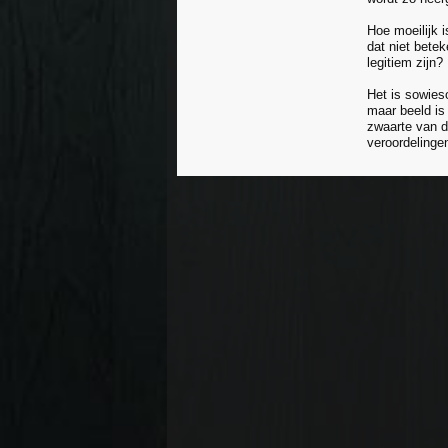
Hoe moeilijk i
dat niet bete
legitiem zijn?
Het is sowies
maar beeld is 
zwaarte van de
veroordelinge