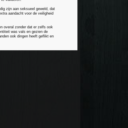
ldig zijn aan seksueel geweld, dat
xtra aandacht voor de veiligheid
n overal zonder dat er zelfs ook
entiteit was vals en gezien de
landen ook dingen heeft geflikt en