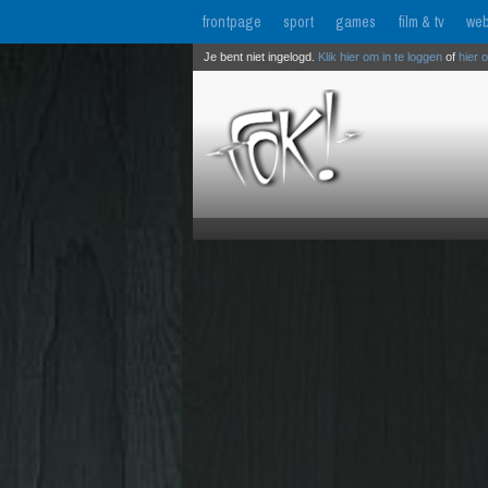
frontpage
sport
games
film & tv
web
Je bent niet ingelogd.
Klik hier om in te loggen
of
hier 