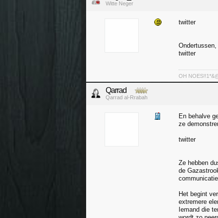
Witte Neger
twitter
Ondertussen, 
twitter
OH NOES!!1*&@^!
Qarrad
Qarrad al-Rrabah
En behalve ge
ze demonstrer
twitter
Ze hebben dus
de Gazastrook
communicatie
Het begint ver
extremere ele
Iemand die te
wordt zo neerg