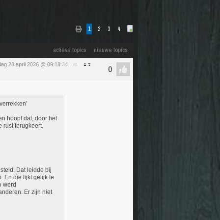
1
2
3
4
actieve topics
nieuwe topics
dag 28 april 2026 @ 09:18
:34
#1
verrekken’
n hoopt dat, door het
rust terugkeert.
eld. Dat leidde bij
En die lijkt gelijk te
zo werd
nderen. Er zijn niet