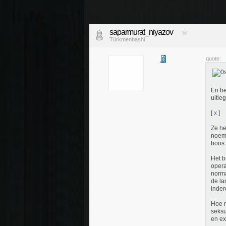
saparmurat_niyazov
Türkmenbashi
quote:
En be
uitle
[
x
]
Ze he
noeme
boos 
Het b
opera
norma
de la
inder
Hoe m
seksu
en ex