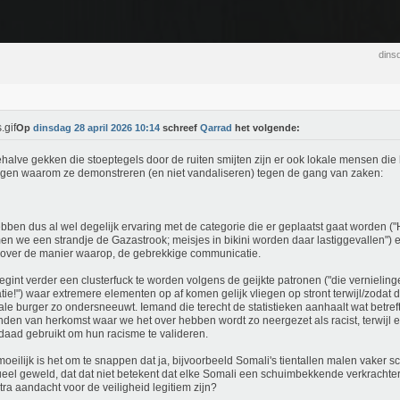
dins
Op
dinsdag 28 april 2026 10:14
schreef
Qarrad
het volgende:
halve gekken die stoeptegels door de ruiten smijten zijn er ook lokale mensen die
ggen waarom ze demonstreren (en niet vandaliseren) tegen de gang van zaken:
bben dus al wel degelijk ervaring met de categorie die er geplaatst gaat worden ("
n we een strandje de Gazastrook; meisjes in bikini worden daar lastiggevallen") e
over de manier waarop, de gebrekkige communicatie.
egint verder een clusterfuck te worden volgens de geijkte patronen ("die vernielinge
tie!") waar extremere elementen op af komen gelijk vliegen op stront terwijl/zodat 
le burger zo ondersneeuwt. Iemand die terecht de statistieken aanhaalt wat betre
nden van herkomst waar we het over hebben wordt zo neergezet als racist, terwijl 
daad gebruikt om hun racisme te valideren.
oeilijk is het om te snappen dat ja, bijvoorbeeld Somali's tientallen malen vaker sc
eel geweld, dat dat niet betekent dat elke Somali een schuimbekkende verkrachter
tra aandacht voor de veiligheid legitiem zijn?