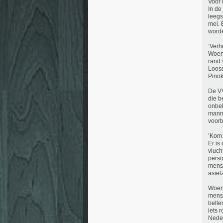
Voor 
In de
leeg
mei. 
worde
’Verh
Woens
rand 
Loosd
Pinok
De VV
die b
onbek
manne
voorb
’Kom 
Er i
vluch
perso
mense
asiel
Woens
mense
belle
iets 
Neder