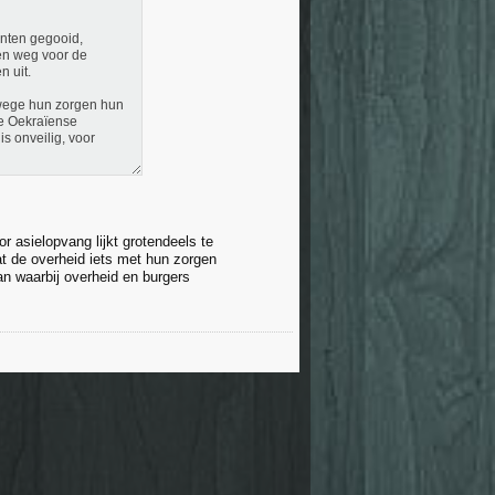
enten gegooid,
en weg voor de
 uit.
wege hun zorgen hun
ie Oekraïense
s onveilig, voor
r asielopvang lijkt grotendeels te
at de overheid iets met hun zorgen
n waarbij overheid en burgers