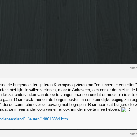
dins
ing de burgemeester gisteren Koningsdag vieren om "de zinnen te verzetten". 
teel niet lijkt te willen vertonen, maar in Ankeveen, een dorpje dat niet in de
inder zal ondervinden van de op te vangen mannen omdat er meestal niets te
te gaan. Daar sprak meneer de burgemeester, in een kennelijke poging zijn eige
" die de commotie over de opvang niet begrepen. Raar hoor, dat burgers die 
mdat ze in een ander dorp wonen er ook minder moeite mee hebben.
ooieneemland(...)euren/148613384.html
dins