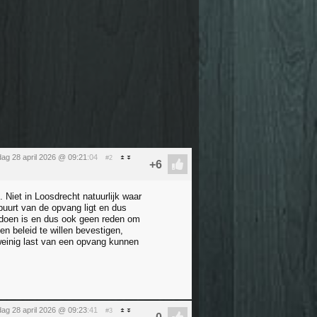
dag 28 april 2026 @ 09:21
:04
#2
Niet in Loosdrecht natuurlijk waar
 buurt van de opvang ligt en dus
 doen is en dus ook geen reden om
n beleid te willen bevestigen,
weinig last van een opvang kunnen
dag 28 april 2026 @ 09:23
:41
#3