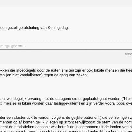
een gezellige afsluiting van Koningsdag:
!*@!!@$*^!!!!!!!!
dins
kken die stoeptegels door de ruiten smijten zijn er ook lokale mensen die he
en (en niet vandaliseren) tegen de gang van zaken:
 al wel degelijk ervaring met de categorie die er geplaatst gaat worden ("Hi
; meisjes in bikini worden daar lastiggevallen") en zijn verder vooral boos o
.
der een clusterfuck te worden volgens de geijkte patronen ("die vernielingen zi
menten op af komen gelijk vliegen op stront terwijl/zodat de stem van de nor
recht de statistieken aanhaalt wat betreft de jongemannen uit de landen van
ezet als racist, terwijl een stel gekken ze inderdaad gebruikt om hun racisme