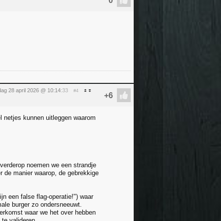
dag 28 april 2026 @ 10:14
:33
#4
el netjes kunnen uitleggen waarom
er verderop noemen we een strandje
ver de manier waarop, de gebrekkige
jn een false flag-operatie!") waar
male burger zo ondersneeuwt.
 herkomst waar we het over hebben
 te valideren.