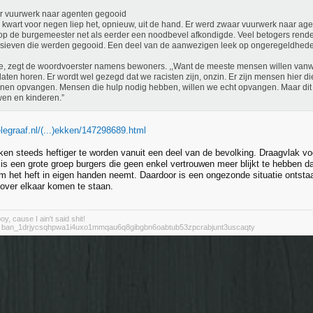
r vuurwerk naar agenten gegooid
kwart voor negen liep het, opnieuw, uit de hand. Er werd zwaar vuurwerk naar ag
p de burgemeester net als eerder een noodbevel afkondigde. Veel betogers rend
sieven die werden gegooid. Een deel van de aanwezigen leek op ongeregeldheden
, zegt de woordvoerster namens bewoners. ,,Want de meeste mensen willen van
laten horen. Er wordt wel gezegd dat we racisten zijn, onzin. Er zijn mensen hier d
nen opvangen. Mensen die hulp nodig hebben, willen we echt opvangen. Maar dit i
en en kinderen.”
elegraaf.nl/(...)ekken/147298689.html
jken steeds heftiger te worden vanuit een deel van de bevolking. Draagvlak voo
 is een grote groep burgers die geen enkel vertrouwen meer blijkt te hebben d
m het heft in eigen handen neemt. Daardoor is een ongezonde situatie ontstaa
nover elkaar komen te staan.
y, cause I ain't said shit!
: ban_1drjycsqhpwa1i4uxo1mmqau6q8gibgbn6oabtub53zpcrabjunt3uscaqty