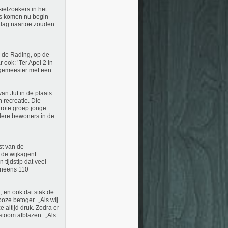
ielzoekers in het
s komen nu begin
 dag naartoe zouden
 de Rading, op de
ook: ’Ter Apel 2 in
rgemeester met een
an Jut in de plaats
n recreatie. Die
grote groep jonge
rdere bewoners in de
t van de
e de wijkagent
tijdstip dat veel
ineens 110
 en ook dat stak de
ze betoger. ,,Als wij
 altijd druk. Zodra er
stoom afblazen. ,,Als