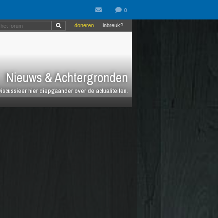
doneren
inbreuk?
Nieuws & Achtergronden
iscussieer hier diepgaander over de actualiteiten.