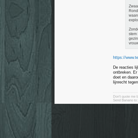
Zwaa
Rond 
waaro
explo
Zonde
stem 
gezin
vrouw
https://www.t
De reacties li
ontbreken. Er
doet en daaro
lijnrecht tege
Don't quote me bo
Send Banano to