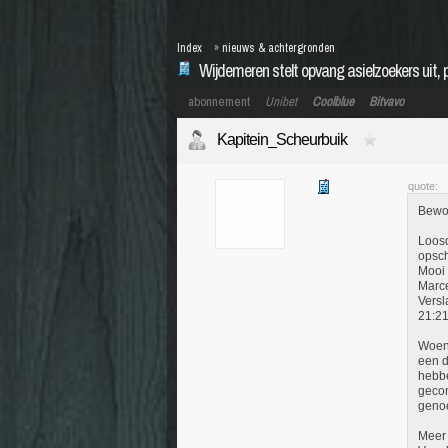
Index
»
nieuws & achtergronden
Wijdemeren stelt opvang asielzoekers uit, po
abonnement
Unibet
Coolblue
Bitvavo
Kapitein_Scheurbuik
quote:
Bewon
Loosd
opsch
Mooi 
Marce
Versl
21:21
Woens
een d
hebbe
gecon
genoe
Meer 