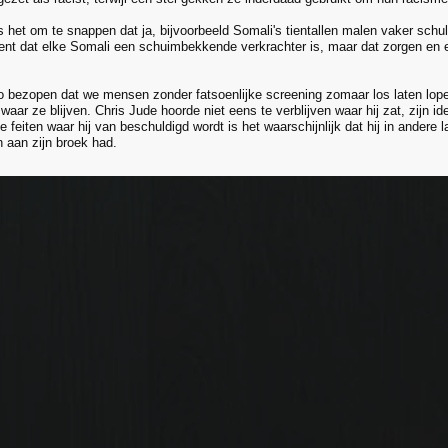
s het om te snappen dat ja, bijvoorbeeld Somali's tientallen malen vaker schu
kent dat elke Somali een schuimbekkende verkrachter is, maar dat zorgen en e
o bezopen dat we mensen zonder fatsoenlijke screening zomaar los laten lope
waar ze blijven. Chris Jude hoorde niet eens te verblijven waar hij zat, zijn id
 feiten waar hij van beschuldigd wordt is het waarschijnlijk dat hij in andere 
n aan zijn broek had.