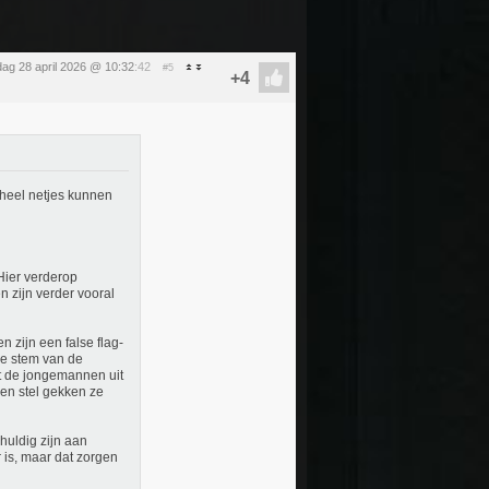
dag 28 april 2026 @ 10:32
:42
#5
 heel netjes kunnen
Hier verderop
n zijn verder vooral
n zijn een false flag-
de stem van de
ft de jongemannen uit
een stel gekken ze
huldig zijn aan
 is, maar dat zorgen