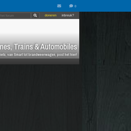
doneren
inbreuk?
nes, Trains & Automobiles
fiets, van Smart tot brandweerwagen, post het hier!