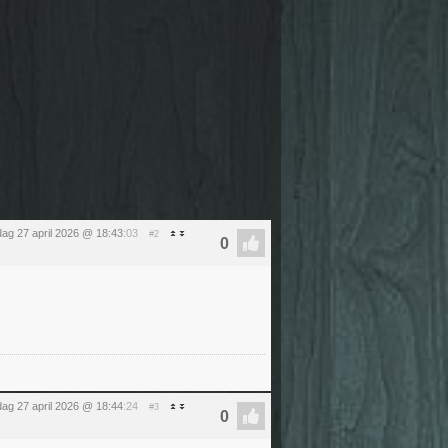
ag 27 april 2026 @ 18:43
:03
#2
ag 27 april 2026 @ 18:44
:24
#3