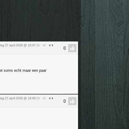
ag 27 april 2026 @ 18:47
:30
#5
het soms echt maar een paar
ag 27 april 2026 @ 18:48
:09
#6