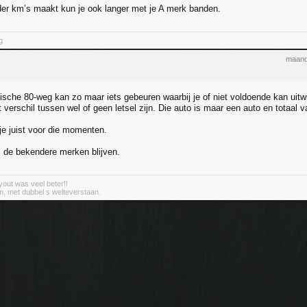
der km’s maakt kun je ook langer met je A merk banden.
g
maand
ische 80-weg kan zo maar iets gebeuren waarbij je of niet voldoende kan uitw
 verschil tussen wel of geen letsel zijn. Die auto is maar een auto en totaal 
e juist voor die momenten.
ij de bekendere merken blijven.
out was veel beter!!
m, met dubbel s welteverstaan.