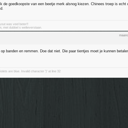
k de goedkoopste van een beetje merk alsnog kiezen. Chinees troep is echt d
id.
out was veel beter!!
m, met dubbel s welteverstaan.
maand
 op banden en remmen. Doe dat niet. Die paar tientjes moet je kunnen betale
olets are blue. Invalid character '}' at line 32