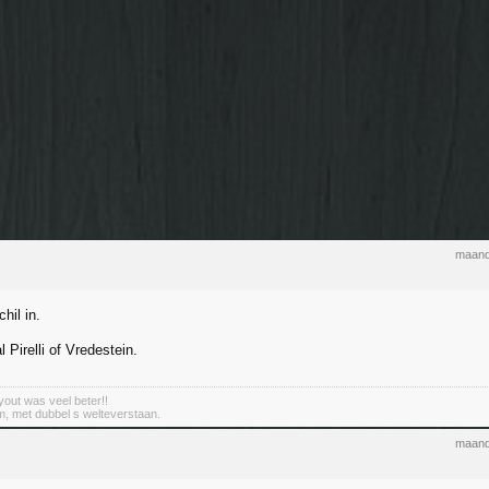
maand
hil in.
 Pirelli of Vredestein.
out was veel beter!!
m, met dubbel s welteverstaan.
maand