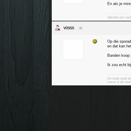
En als je min
Vakman pur san
vosss
Op die sporad
en dat kan het
Banden koop j
Ik zou echt b
De oude oude lay
vosss is de naa