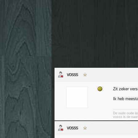
vosss
Zit zeker versc
Ik heb meestal
De oude oude lay
vosss is de naa
vosss