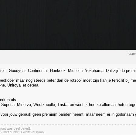
maand
irelli, Goodyear, Continental, Hankook, Michelin, Yokohama. Dat zijn de pre
goedkoper maar nog steeds beter dan de rotzooi moet zijn kan je terecht bij me
one, Uniroyal et cetera.
merken als:
, Superia, Minerva, Westkapelle, Tristar en weet ik hoe ze allemaal heten teg
e voor jouw gebruik geen premium banden neemt, maar neem er in godsnaam geen
out was veel beter!!
m, met dubbel s welteverstaan.