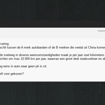
maand
rvaring;
erschil tussen de A merk autobanden of de B merken die veelal uit China kome
p de snelweg in diverse weersomstandigheden maak je per jaar veel kilometers 
 echter om max 10.000 km per jaar, waarvan een groot deel stadsverkeer en af
 eens in auto waar geen pit in zit.
zelf voor gekozen?