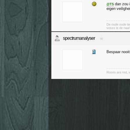
dan zou i
@TS
eigen veilighe
De oude oude lay
vosss is de naa
spectrumanalyser
Bespaar nooit
Roses are red, vi