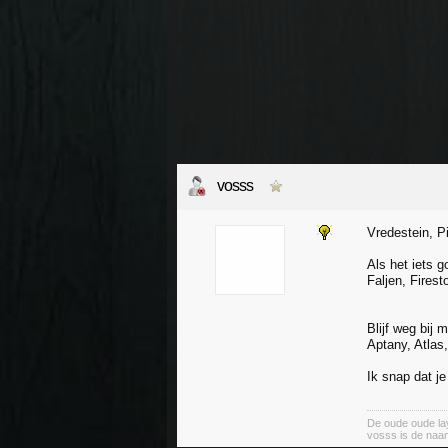
vosss
Vredestein, P
Als het iets 
Faljen, Firest
Blijf weg bij 
Aptany, Atlas
Ik snap dat j
De oude oude lay
vosss is de naa