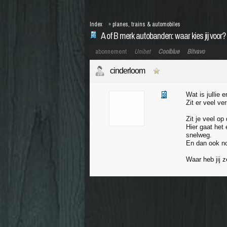
Index
»
planes, trains & automobiles
A of B merk autobanden: waar kies jij voor?
abonnement
Unibet
Coolblue
Bitvavo
cinderloom
Wat is jullie e
Zit er veel v
Zit je veel o
Hier gaat het
snelweg.
En dan ook nog
Waar heb jij 