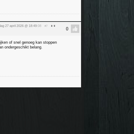
ag 27 april 2026 @ 18:49
:08
#7
ijken of snel genoeg kan stoppen
van ondergeschikt belang.