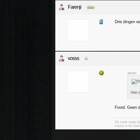
Farenji
Drie dingen w
vosss
quote:
Vier 
Fixed. Geen 
De oude oude lay
vosss is de naa