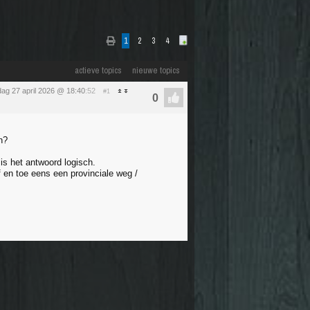
1
2
3
4
actieve topics
nieuwe topics
ag 27 april 2026 @ 18:40
:52
#1
n?
is het antwoord logisch.
 en toe eens een provinciale weg /