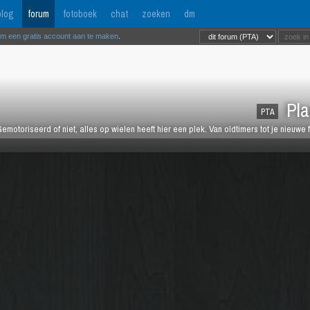
log
forum
fotoboek
chat
zoeken
dm
om een gratis account aan te maken
.
Pla
PTA
emotoriseerd of niet, alles op wielen heeft hier een plek. Van oldtimers tot je nieuwe 