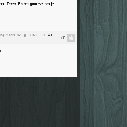
at. Troep. En het gaat wel om je
ag 27 april 2026 @ 18:45
:12
#4
n.