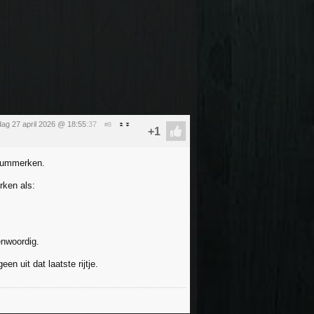
ag 27 april 2026 @ 18:55
:37
#8
miummerken.
rken als:
enwoordig.
 uit dat laatste rijtje.