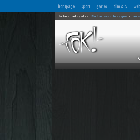
frontpage
sport
games
film & tv
web
Je bent niet ingelogd.
Klik hier om in te loggen
of
hier 
G