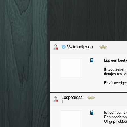
Watmoetjenou
Ligt een beetj
Ik zou zeker 
tientjes tov M
Er zit overig
Lospedrosa
$
Is toch een sl
Een noodstop 
Of grip hebbe