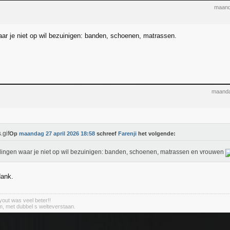
maand
aar je niet op wil bezuinigen: banden, schoenen, matrassen.
maanda
Op
maandag 27 april 2026 18:58
schreef
Farenji
het volgende:
dingen waar je niet op wil bezuinigen: banden, schoenen, matrassen en vrouwen
dank.
out was veel beter!!
m, met dubbel s welteverstaan.