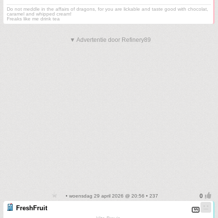
Do not meddle in the affairs of dragons, for you are lickable and taste good with chocolat,
caramel and whipped cream!
Freaks like me drink tea
▼ Advertentie door Refinery89
• woensdag 29 april 2026 @ 20:56 • 237
FreshFruit