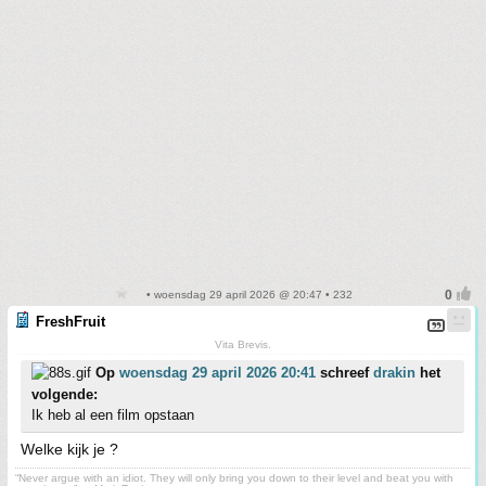
• woensdag 29 april 2026 @ 20:47 • 232
FreshFruit
Vita Brevis.
Op
woensdag 29 april 2026 20:41
schreef
drakin
het
volgende:
Ik heb al een film opstaan
Welke kijk je ?
“Never argue with an idiot. They will only bring you down to their level and beat you with