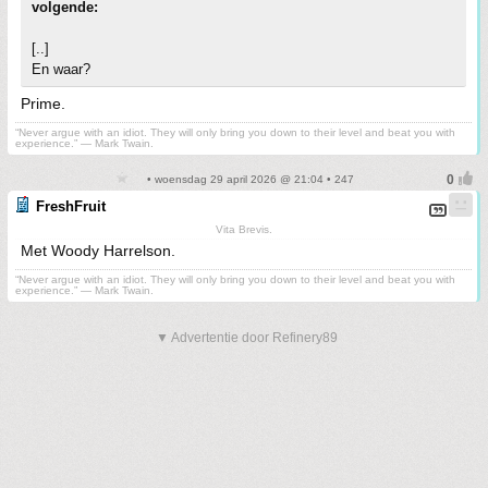
volgende:
[..]
En waar?
Prime.
“Never argue with an idiot. They will only bring you down to their level and beat you with
experience.” ― Mark Twain.
• woensdag 29 april 2026 @ 21:04 • 247
FreshFruit
Vita Brevis.
Met Woody Harrelson.
“Never argue with an idiot. They will only bring you down to their level and beat you with
experience.” ― Mark Twain.
▼ Advertentie door Refinery89