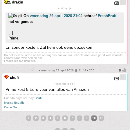
drakin
vurig typje
Op
woensdag 29 april 2026 21:04
schreef
FreshFruit
het volgende:
[..]
Prime.
En zonder kosten. Zal hem ook eens opzoeken
Do not meddle in the affairs of dragons, for you are lickable and taste good with chocolat,
caramel and whipped cream!
Freaks like me drink tea
• woensdag 29 april 2026 @ 21:48 • 250
chufi
Hace frio o no?
Prime kost 5 Euro voor van alles van Amazon
Cuando haya sol, hay
Chufi
Musica Español
Come On
1
2
3
4
5
6
7
8
9
10
11