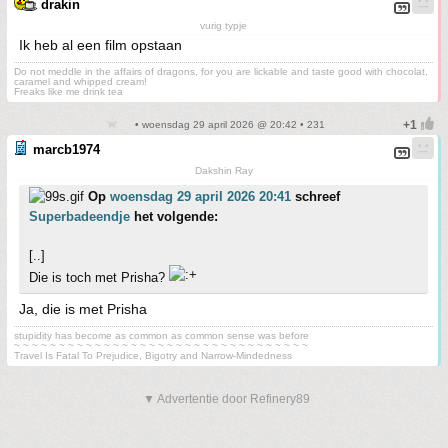
drakin
vurig typje
Ik heb al een film opstaan
Do not meddle in the affairs of dragons, for you are lickable and taste good with chocolat,
caramel and whipped cream!
Freaks like me drink tea
• woensdag 29 april 2026 @ 20:42 • 231
marcb1974
Dakshin Ray
Op
woensdag 29 april 2026 20:41
schreef
Superbadeendje
het volgende:
[..]
Die is toch met Prisha?
Ja, die is met Prisha
stupidity has become as common as common sense was before
~ ~ ~ ~ ~ ~ ~ ~ ~ ~ ~ ~ ~ ~ ~ ~ ~ ~ ~ ~ ~ ~ ~ ~ ~ ~ ~ ~ ~ ~ ~ ~ ~
Travel Is Fatal To Prejudice, Bigotry and Narrow-Mindedness
▼ Advertentie door Refinery89