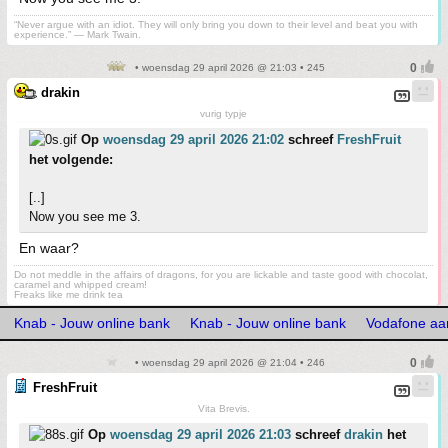
“Never argue with an idiot. They will only bring you down to their level and beat you with
experience.” ― Mark Twain.
• woensdag 29 april 2026 @ 21:03 • 245
drakin
vurig typje
Op
woensdag 29 april 2026 21:02
schreef
FreshFruit
het volgende:
[..]
Now you see me 3.
En waar?
Do not meddle in the affairs of dragons, for you are lickable and taste good with chocolat,
caramel and whipped cream!
Freaks like me drink tea
Knab - Jouw online bank
Knab - Jouw online bank
Vodafone aa
• woensdag 29 april 2026 @ 21:04 • 246
FreshFruit
Vita Brevis.
Op
woensdag 29 april 2026 21:03
schreef
drakin
het