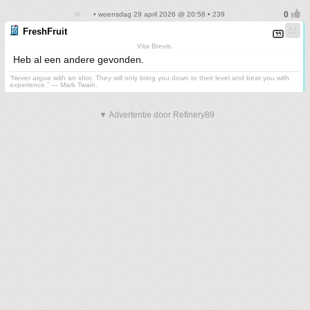
• woensdag 29 april 2026 @ 20:58 • 239
FreshFruit
Vita Brevis.
Heb al een andere gevonden.
“Never argue with an idiot. They will only bring you down to their level and beat you with
experience.” ― Mark Twain.
▼ Advertentie door Refinery89