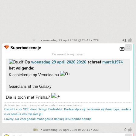
• woensdag 29 april 2026 @ 20:41 • 229
Superbadeendje
De wereld is mijn vijver
Op
woensdag 29 april 2026 20:26
schreef
marcb1974
het volgende:
Klassiekertje op Veronica nu
Guardians of the Galaxy
Die is toch met Prisha?
Actioni contrariam semper et æqualem esse reactionem
Gedicht voor SBE door Deisyy
,
DerRabbit: Badeendjes zijn iedereen zijn/haar type, anders
is er serieus iets mis met je!
Lovely: Na veel gedoe,maar gelukt dankzij @Superbadeendje
• woensdag 29 april 2026 @ 20:41 • 230