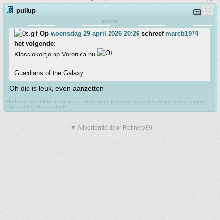
pullup
smartie
Op
woensdag 29 april 2026 20:26
schreef
marcb1974
het volgende:
Klassiekertje op Veronica nu
Guardians of the Galaxy
Oh die is leuk, even aanzetten
No I don't want fiber in my soda. I don't want protein in my waffles. Stop adding random
shit to perfectly good food.
▼ Advertentie door Refinery89