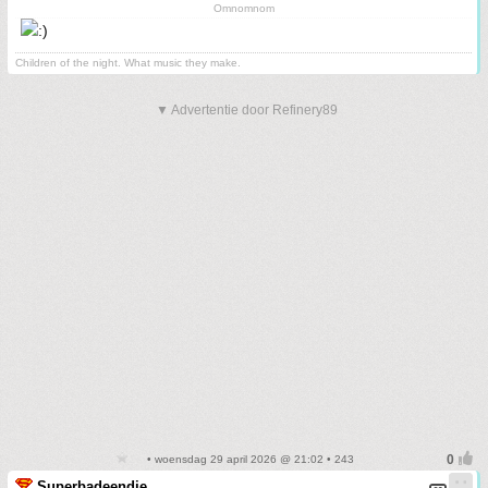
Omnomnom
Children of the night. What music they make.
▼ Advertentie door Refinery89
• woensdag 29 april 2026 @ 21:02 • 243
Superbadeendje