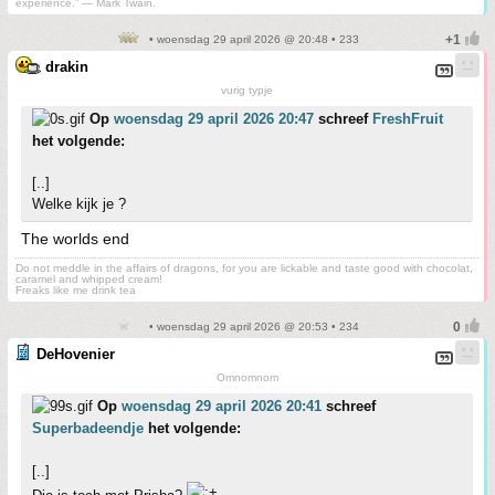
experience.” ― Mark Twain.
• woensdag 29 april 2026 @ 20:48 • 233
drakin
vurig typje
Op
woensdag 29 april 2026 20:47
schreef
FreshFruit
het volgende:
[..]
Welke kijk je ?
The worlds end
Do not meddle in the affairs of dragons, for you are lickable and taste good with chocolat,
caramel and whipped cream!
Freaks like me drink tea
• woensdag 29 april 2026 @ 20:53 • 234
DeHovenier
Omnomnom
Op
woensdag 29 april 2026 20:41
schreef
Superbadeendje
het volgende:
[..]