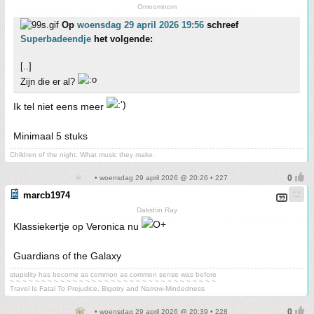
Omnomnom
Op
woensdag 29 april 2026 19:56
schreef
Superbadeendje
het volgende:
[..]
Zijn die er al?
Ik tel niet eens meer
Minimaal 5 stuks
Children of the night. What music they make.
• woensdag 29 april 2026 @ 20:26 • 227
marcb1974
Dakshin Ray
Klassiekertje op Veronica nu
Guardians of the Galaxy
stupidity has become as common as common sense was before
~ ~ ~ ~ ~ ~ ~ ~ ~ ~ ~ ~ ~ ~ ~ ~ ~ ~ ~ ~ ~ ~ ~ ~ ~ ~ ~ ~ ~ ~ ~ ~ ~
Travel Is Fatal To Prejudice, Bigotry and Narrow-Mindedness
• woensdag 29 april 2026 @ 20:39 • 228