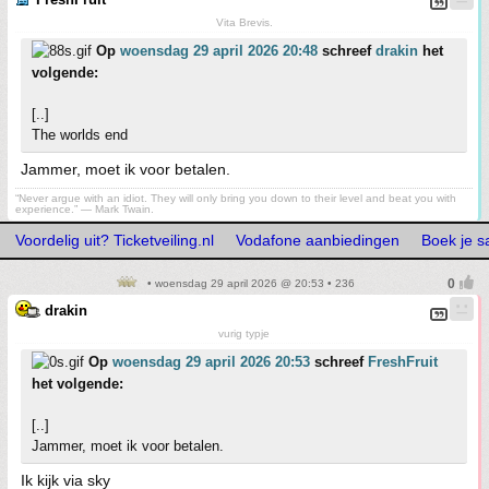
Vita Brevis.
Op
woensdag 29 april 2026 20:48
schreef
drakin
het
volgende:
[..]
The worlds end
Jammer, moet ik voor betalen.
“Never argue with an idiot. They will only bring you down to their level and beat you with
experience.” ― Mark Twain.
Voordelig uit? Ticketveiling.nl
Vodafone aanbiedingen
Boek je s
• woensdag 29 april 2026 @ 20:53 • 236
drakin
vurig typje
Op
woensdag 29 april 2026 20:53
schreef
FreshFruit
het volgende:
[..]
Jammer, moet ik voor betalen.
Ik kijk via sky