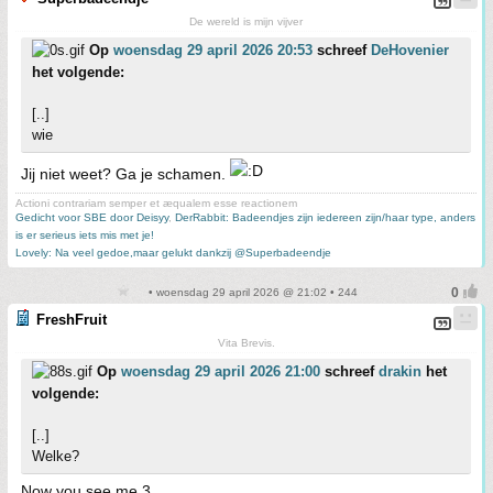
De wereld is mijn vijver
Op
woensdag 29 april 2026 20:53
schreef
DeHovenier
het volgende:
[..]
wie
Jij niet weet? Ga je schamen.
Actioni contrariam semper et æqualem esse reactionem
Gedicht voor SBE door Deisyy
,
DerRabbit: Badeendjes zijn iedereen zijn/haar type, anders
is er serieus iets mis met je!
Lovely: Na veel gedoe,maar gelukt dankzij @Superbadeendje
• woensdag 29 april 2026 @ 21:02 • 244
FreshFruit
Vita Brevis.
Op
woensdag 29 april 2026 21:00
schreef
drakin
het
volgende:
[..]
Welke?
Now you see me 3.