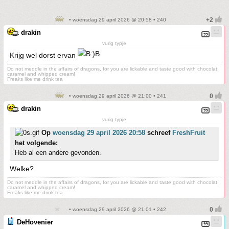
• woensdag 29 april 2026 @ 20:58 • 240
drakin
vurig typje
Krijg wel dorst ervan
Do not meddle in the affairs of dragons, for you are lickable and taste good with chocolat,
caramel and whipped cream!
Freaks like me drink tea
• woensdag 29 april 2026 @ 21:00 • 241
drakin
vurig typje
Op
woensdag 29 april 2026 20:58
schreef
FreshFruit
het volgende:
Heb al een andere gevonden.
Welke?
Do not meddle in the affairs of dragons, for you are lickable and taste good with chocolat,
caramel and whipped cream!
Freaks like me drink tea
• woensdag 29 april 2026 @ 21:01 • 242
DeHovenier