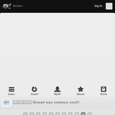
forum
log in
Index
Actief
MyAT
Nieuw
Dicht
Sinead was sowieso cool!!
40+
40+ SC #5715
1
2
3
4
5
6
7
8
9
10
11