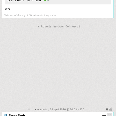
Die is toch met Prisha?
wie
Children of the night. What music they make.
▼ Advertentie door Refinery89
• woensdag 29 april 2026 @ 20:53 • 235
FreshFruit