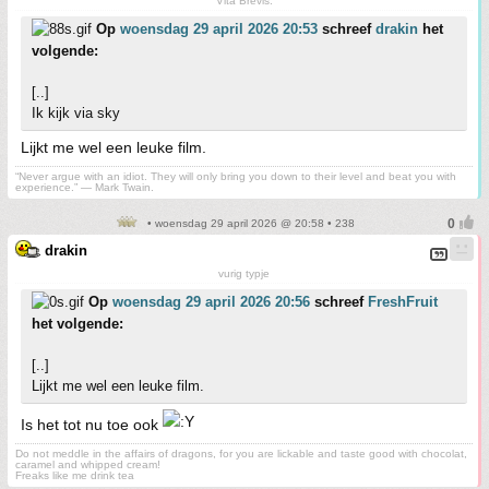
Vita Brevis.
Op
woensdag 29 april 2026 20:53
schreef
drakin
het
volgende:
[..]
Ik kijk via sky
Lijkt me wel een leuke film.
“Never argue with an idiot. They will only bring you down to their level and beat you with
experience.” ― Mark Twain.
• woensdag 29 april 2026 @ 20:58 • 238
drakin
vurig typje
Op
woensdag 29 april 2026 20:56
schreef
FreshFruit
het volgende:
[..]
Lijkt me wel een leuke film.
Is het tot nu toe ook
Do not meddle in the affairs of dragons, for you are lickable and taste good with chocolat,
caramel and whipped cream!
Freaks like me drink tea