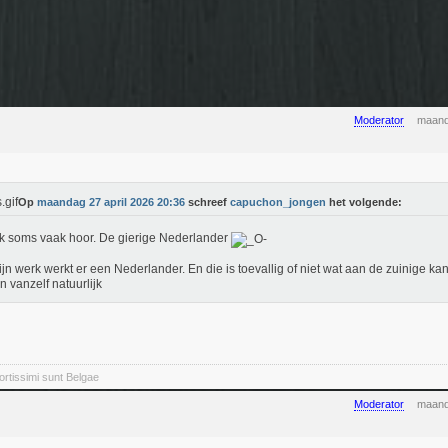
Moderator
maand
Op
maandag 27 april 2026 20:36
schreef
capuchon_jongen
het volgende:
k soms vaak hoor. De gierige Nederlander
jn werk werkt er een Nederlander. En die is toevallig of niet wat aan de zuinige ka
n vanzelf natuurlijk
rtissimi sunt Belgae
Moderator
maand