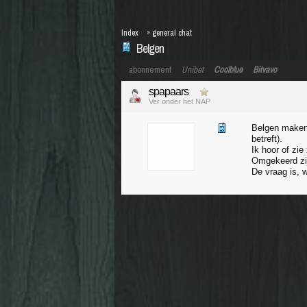
Index
»
general chat
Belgen
abonnement
Unibet
Coolblue
Bitvavo
spapaars
Ver onder het NAP
Belgen maken 
betreft).
Ik hoor of zie
Omgekeerd zij
De vraag is, 