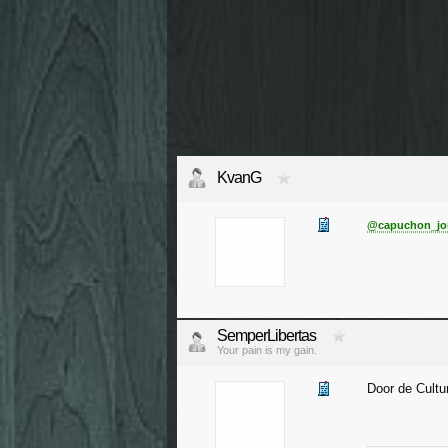
KvanG
@capuchon_jo
SemperLibertas
Your pain is my gain.
Door de Cultu