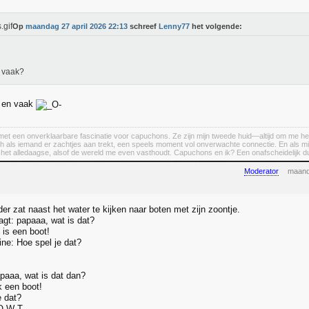
Op
maandag 27 april 2026 22:13
schreef
Lenny77
het volgende:
 vaak?
 en vaak
et een onverklaarbare fascinatie voor capuchons. Ze zijn mijn tweede huid—altijd om me heen, a
h als iemand er zachtjes aan trekt, een speels moment vol onverwachte connectie. En als m
n het alledaagse, alsof de wereld me even vasthoudt. Capuchons en ik? Een onafscheidelijk d
Moderator
maand
er zat naast het water te kijken naar boten met zijn zoontje.
agt: papaaa, wat is dat?
 is een boot!
ine: Hoe spel je dat?
apaaa, wat is dat dan?
k een boot!
e dat?
-O-W-T