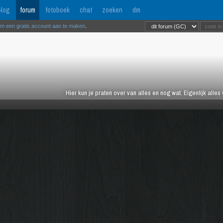
log
forum
fotoboek
chat
zoeken
dm
om een gratis account aan te maken
.
Hier kun je praten over van alles en nog wat. Eigenlijk alles