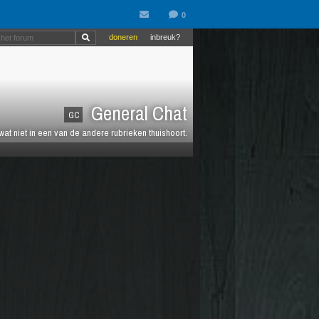
doneren
inbreuk?
General Chat
GC
 wat niet in een van de andere rubrieken thuishoort.