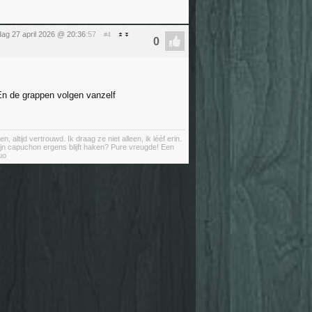
ag 27 april 2026 @ 20:36
:57
#4
 En de grappen volgen vanzelf
ltijd vertrouwd. Ik draag ze niet alleen, ik lééf erin.
ijn capuchon ergens blijft haken? Pure vreugde! Een
uo