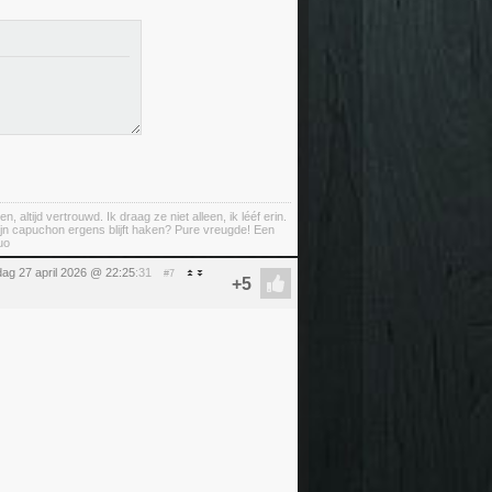
ltijd vertrouwd. Ik draag ze niet alleen, ik lééf erin.
ijn capuchon ergens blijft haken? Pure vreugde! Een
uo
ag 27 april 2026 @ 22:25
:31
#7