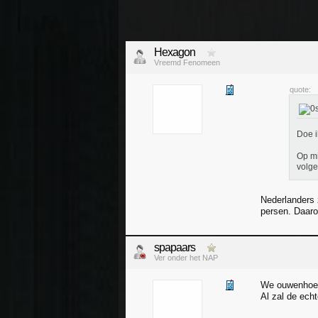
Hexagon
Vreemd Fenomeen
quote:
Doe i
Op mi
volge
Nederlanders z
persen. Daaro
spapaars
Ver onder het NAP
We ouwenhoere
Al zal de ech