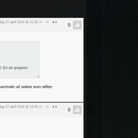
ag 27 april 2026 @ 22:25
:34
#8
nt. En de grappen
maximale uit iedere euro willen
ag 27 april 2026 @ 23:45
:22
#9