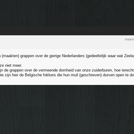
maand
(maakten) grappen over de gierige Nederlanders (gedeeltelijk waar wat Zeela
 ze niet meer.
n de grappen over de vermeende domheid van onze zuiderburen, hoe terecht
wie zijn hier de Belgische fokkers die hun muil (geschreven) durven open te d