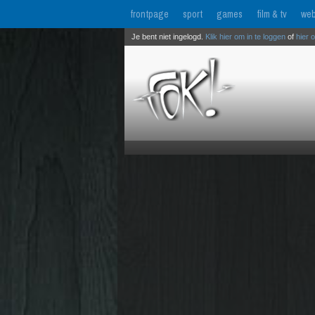
frontpage
sport
games
film & tv
web
Je bent niet ingelogd.
Klik hier om in te loggen
of
hier 