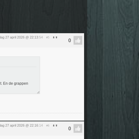
ag 27 april 2026 @ 22:13
:54
#5
nt. En de grappen
ag 27 april 2026 @ 22:16
:14
#6