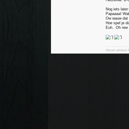
Nog iets later:
Papaaaa! Wat
Ow wauw dat i
Hoe spel je d
Euh.. Oh nee 
Horum omnium fo