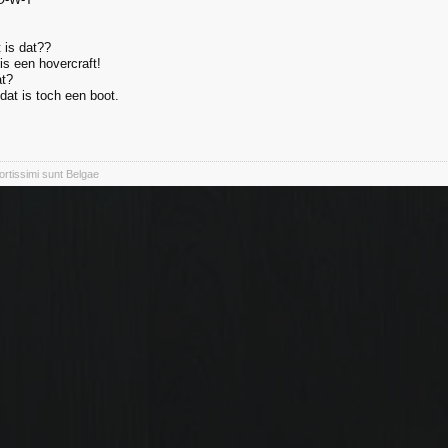
 is dat??
s een hovercraft!
at?
dat is toch een boot.
rtissimi sunt Belgae