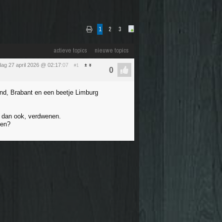
1
2
3
actieve topics
nieuwe topics
ag 27 april 2026 @ 02:17
:07
#1
nd, Brabant en een beetje Limburg
 dan ook, verdwenen.
oen?