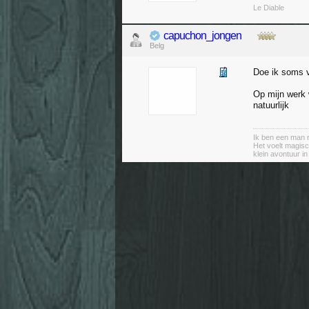
Le Diable
capuchon_jongen
Belg
Doe ik soms v
Op mijn werk 
natuurlijk
Ik ben een man m
Het voelt magisc
klein avontuur i