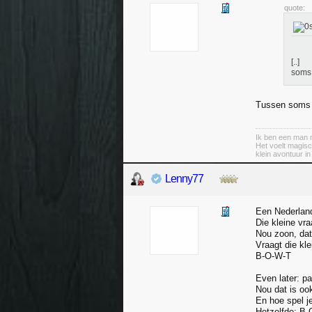
quote:
[..]
soms
Tussen soms
Ik ben een man m
Het voelt magisc
klein avontuur i
Lenny77
Een Nederland
Die kleine vra
Nou zoon, dat
Vraagt die kle
B-O-W-T
Even later: p
Nou dat is oo
En hoe spel j
Hetzelfde: B