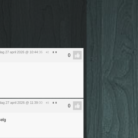
ag 27 april 2026 @ 10:44
:36
#2
ag 27 april 2026 @ 11:39
:00
#3
Belg