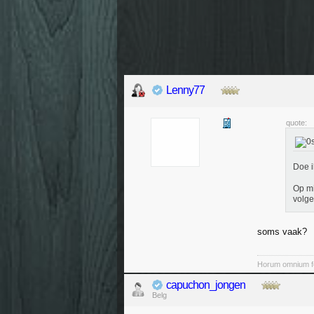
Lenny77
quote:
Doe i
Op mi
volge
soms vaak?
Horum omnium fo
capuchon_jongen
Belg