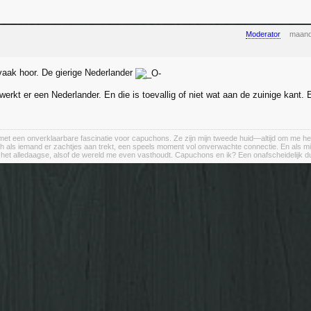
Moderator
maand
aak hoor. De gierige Nederlander
werkt er een Nederlander. En die is toevallig of niet wat aan de zuinige kant.
et een onverklaarbare fascinatie voor capuchons. Ze zijn mijn tweede huid—altijd om me heen, a
h als iemand er zachtjes aan trekt, een speels moment vol onverwachte connectie. En als m
n het alledaagse, alsof de wereld me even vasthoudt. Capuchons en ik? Een onafscheidelijk d