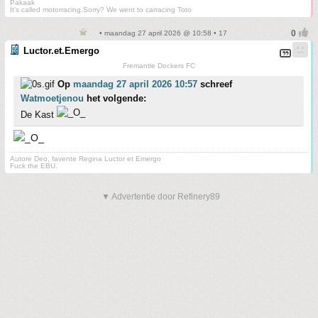
Pakaak
It's called motorracing.Sorry? We went to carracing Toto
• maandag 27 april 2026 @ 10:58 • 17
Luctor.et.Emergo
Fremantle Dockers FC
Op
maandag 27 april 2026 10:57
schreef
Watmoetjenou
het volgende:
De Kast
Autore Deo, favente Regina Luctor et Emergo
Fuck the EBU.
▼ Advertentie door Refinery89