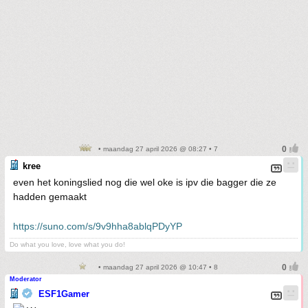
• maandag 27 april 2026 @ 08:27 • 7
kree
even het koningslied nog die wel oke is ipv die bagger die ze
hadden gemaakt
https://suno.com/s/9v9hha8ablqPDyYP
Do what you love, love what you do!
• maandag 27 april 2026 @ 10:47 • 8
Moderator
ESF1Gamer