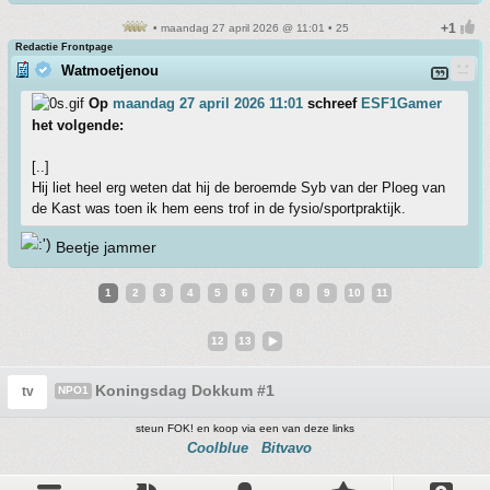
• maandag 27 april 2026 @ 11:01 • 25
Redactie Frontpage
Watmoetjenou
Op
maandag 27 april 2026 11:01
schreef
ESF1Gamer
het volgende:
[..]
Hij liet heel erg weten dat hij de beroemde Syb van der Ploeg van
de Kast was toen ik hem eens trof in de fysio/sportpraktijk.
Beetje jammer
1
2
3
4
5
6
7
8
9
10
11
12
13
Koningsdag Dokkum #1
tv
NPO1
steun FOK! en koop via een van deze links
Coolblue
Bitvavo