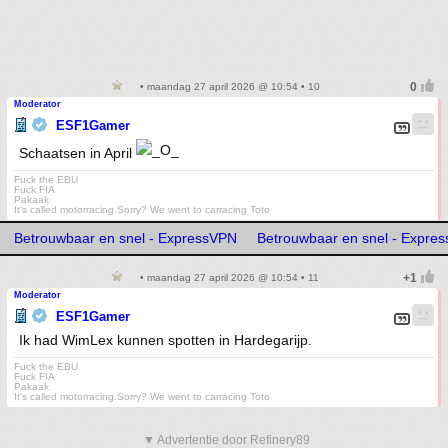
• maandag 27 april 2026 @ 10:54 • 10
Moderator
ESF1Gamer
Schaatsen in April
Fuck the EBU
Fuck FIA
Pakaak
It's called motorracing.Sorry? We went to carracing Toto
Betrouwbaar en snel - ExpressVPN
Betrouwbaar en snel - Expre
• maandag 27 april 2026 @ 10:54 • 11
Moderator
ESF1Gamer
Ik had WimLex kunnen spotten in Hardegarijp.
Fuck the EBU
Fuck FIA
Pakaak
It's called motorracing.Sorry? We went to carracing Toto
▼ Advertentie door Refinery89