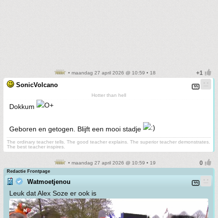
• maandag 27 april 2026 @ 10:59 • 18
SonicVolcano
Hotter than hell
Dokkum
Geboren en getogen. Blijft een mooi stadje
The ordinary teacher tells. The good teacher explains. The superior teacher demonstrates.
The best teacher inspires.
• maandag 27 april 2026 @ 10:59 • 19
Redactie Frontpage
Watmoetjenou
Leuk dat Alex Soze er ook is