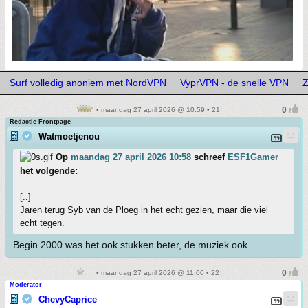
Surf volledig anoniem met NordVPN
VyprVPN - de snelle VPN
Z
• maandag 27 april 2026 @ 10:59 • 21
Redactie Frontpage
Watmoetjenou
Op
maandag 27 april 2026 10:58
schreef
ESF1Gamer
het volgende:
[..]
Jaren terug Syb van de Ploeg in het echt gezien, maar die viel
echt tegen.
Begin 2000 was het ook stukken beter, de muziek ook.
• maandag 27 april 2026 @ 11:00 • 22
Moderator
ChevyCaprice