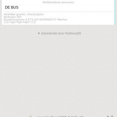
Multidisciplinair simcoureur
DE BUS
Gerieflijke groeten, ChevyCaprice
Moderator DIG
Russell-supporter (LET'S GO GEORGE!) F1 Watcher
🇺🇦 Fight Fight Fight! 🇺🇦
▼ Advertentie door Refinery89