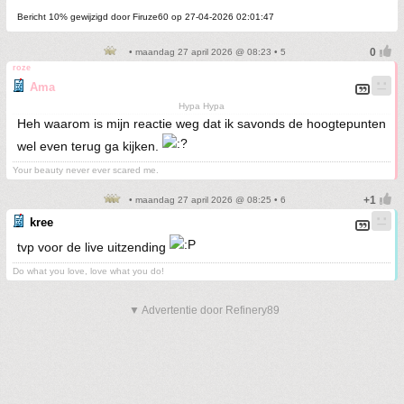
Bericht 10% gewijzigd door Firuze60 op 27-04-2026 02:01:47
• maandag 27 april 2026 @ 08:23 • 5
roze
Ama
Hypa Hypa
Heh waarom is mijn reactie weg dat ik savonds de hoogtepunten
wel even terug ga kijken.
Your beauty never ever scared me.
• maandag 27 april 2026 @ 08:25 • 6
kree
tvp voor de live uitzending
Do what you love, love what you do!
▼ Advertentie door Refinery89