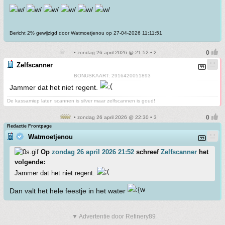
Bericht 2% gewijzigd door Watmoetjenou op 27-04-2026 11:11:51
• zondag 26 april 2026 @ 21:52 • 2
Zelfscanner
BONUSKAART: 2916420051893
Jammer dat het niet regent.
De kassamiep laten scannen is silver maar zelfscannen is goud!
• zondag 26 april 2026 @ 22:30 • 3
Redactie Frontpage
Watmoetjenou
Op
zondag 26 april 2026 21:52
schreef
Zelfscanner
het
volgende:
Jammer dat het niet regent.
Dan valt het hele feestje in het water
▼ Advertentie door Refinery89