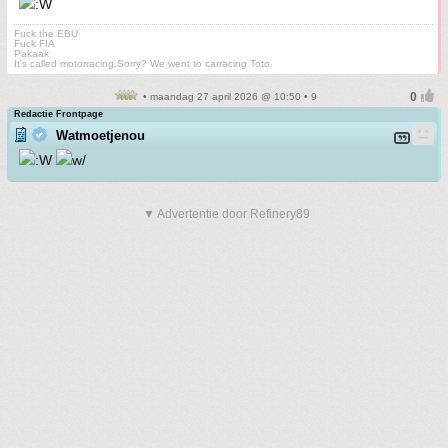
Fuck the EBU
Fuck FIA
Pakaak
It's called motorracing.Sorry? We went to carracing Toto
• maandag 27 april 2026 @ 10:50 • 9
Redactie Frontpage
Watmoetjenou
▼ Advertentie door Refinery89