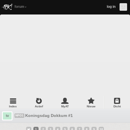
forum
log in
Index
Actief
MyAT
Nieuw
Dicht
Koningsdag Dokkum #1
tv
NPO1
1
2
3
4
5
6
7
8
9
10