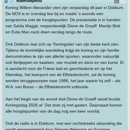
Watmoetjenou
Koning Willem-Alexander viert zijn verjaardag dit jaar in Dokkum.
De NOS is er overdag live bij en maakt ’s avonds een
programma met de hoogtepunten. De presentatie is in handen
van Saïda Maggé, respectievelijk Dione de Graaff. Martijn Bink
en Evita Mac-nack doen verslag langs de route.
Ook Dokkum laat zich op ‘Keningsdei’ van zijn beste kant zien.
Tijdens de koninklijke wandeling krijgt de koning en zijn familie
demonstraties te zijn van allerlei sporten, waaronder natuurlijk
ook fierljeppen en kaatsen, van muziek en dans en van kunst. Er
is aandacht voor de Friese taal en geschiedenis en op het
Kleindiep, het keerpunt van de Elfstedentocht, zal de koning
worden teruggeworpen naar 1986, het jaar waarin hij zelf – als
W.A. van Buren – de Elfstedentocht voltooide.
Aan het begin van de avond sluit Dione de Graaff vanaf locatie
Koningsdag 2026 af. Dat doet zij met gasten. Daarnaast komen
alle hoogtepunten van de dag nog een keer voorbij.
Ook de radio is in Dokkum, met een rechtstreeks uitzending die
wordt gepresenteerd door Simone Weimans en Suzanne