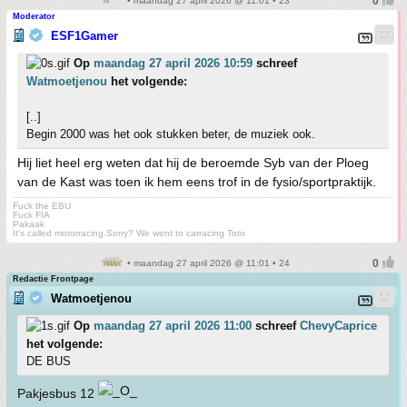
• maandag 27 april 2026 @ 11:01 • 23
Moderator
ESF1Gamer
Op
maandag 27 april 2026 10:59
schreef
Watmoetjenou
het volgende:
[..]
Begin 2000 was het ook stukken beter, de muziek ook.
Hij liet heel erg weten dat hij de beroemde Syb van der Ploeg
van de Kast was toen ik hem eens trof in de fysio/sportpraktijk.
Fuck the EBU
Fuck FIA
Pakaak
It's called motorracing.Sorry? We went to carracing Toto
• maandag 27 april 2026 @ 11:01 • 24
Redactie Frontpage
Watmoetjenou
Op
maandag 27 april 2026 11:00
schreef
ChevyCaprice
het volgende:
DE BUS
Pakjesbus 12