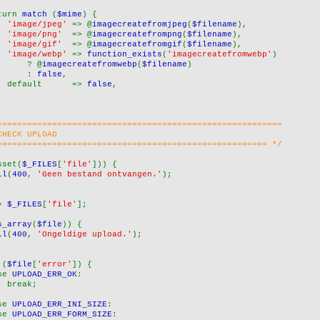
turn 
match 
(
$mime
) {
'image/jpeg' 
=> @
imagecreatefromjpeg
(
$filename
),
'image/png'  
=> @
imagecreatefrompng
(
$filename
),
'image/gif'  
=> @
imagecreatefromgif
(
$filename
),
'image/webp' 
=> 
function_exists
(
'imagecreatefromwebp'
)
      ? @
imagecreatefromwebp
(
$filename
)
      : 
false
,
  default      => 
false
,
=========================================================
CHECK UPLOAD
====================================================== */
sset(
$_FILES
[
'file'
])) {
il
(
400
, 
'Geen bestand ontvangen.'
);
= 
$_FILES
[
'file'
];
s_array
(
$file
)) {
il
(
400
, 
'Ongeldige upload.'
);
 (
$file
[
'error'
]) {
se 
UPLOAD_ERR_OK
:
  break;
se 
UPLOAD_ERR_INI_SIZE
:
se 
UPLOAD_ERR_FORM_SIZE
: