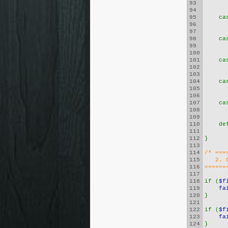
93
94
95
    ca
96
97
98
    ca
99
100
101
    ca
102
103
104
    ca
105
106
107
    ca
108
109
110
    de
111
112
}
113
114
/* ===
115
   2. 
116
======
117
118
if (
$f
119
fa
120
}
121
122
if (
$f
123
fa
124
}