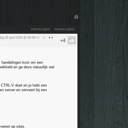
actieve topics
nieuwe topics
ag 26 april 2026 @ 08:49
:46
#1
el handelingen kost om een
twikkeld en ga deze natuurlijk wel
en CTRL-V doet en je hebt een
en server en serveert bij een
voeren op sites.