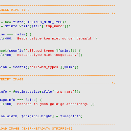
=========================================================
CHECK MIME TYPE
====================================================== */
 
= new 
finfo
(
FILEINFO_MIME_TYPE
);
 
= 
$finfo
->
file
(
$file
[
'tmp_name'
]);
ime 
=== 
false
) {
il
(
400
, 
'Bestandstype kon niet worden bepaald.'
);
sset(
$config
[
'allowed_types'
][
$mime
])) {
il
(
400
, 
'Bestandstype niet toegestaan.'
);
sion 
= 
$config
[
'allowed_types'
][
$mime
];
=========================================================
VERIFY IMAGE
====================================================== */
Info 
= @
getimagesize
(
$file
[
'tmp_name'
]);
mageInfo 
=== 
false
) {
il
(
400
, 
'Bestand is geen geldige afbeelding.'
);
inalWidth
, 
$originalHeight
] = 
$imageInfo
;
=========================================================
LOAD IMAGE (EXIF/METADATA STRIPPING)