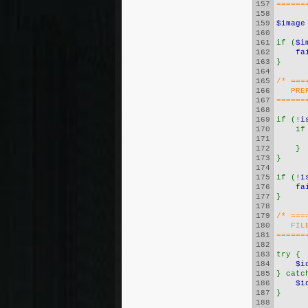
157
======
158
159
$image
160
161
if (
$i
162
fa
163
}
164
165
/* ===
166
   PRE
167
======
168
169
if (!
i
170
    if
171
172
    }
173
}
174
175
if (!
i
176
fa
177
}
178
179
/* ===
180
   FIL
181
======
182
183
try {
184
$i
185
} catc
186
$i
187
}
188