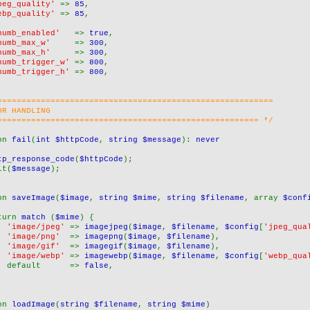
peg_quality' 
=> 
85
,
ebp_quality' 
=> 
85
,
humb_enabled'   
=> 
true
,
humb_max_w'     
=> 
300
,
humb_max_h'     
=> 
300
,
humb_trigger_w' 
=> 
800
,
humb_trigger_h' 
=> 
800
,
=========================================================
OR HANDLING
====================================================== */
on 
fail
(
int $httpCode
, 
string $message
): 
never
tp_response_code
(
$httpCode
);
it(
$message
);
on 
saveImage
(
$image
, 
string $mime
, 
string $filename
, array 
$conf
turn 
match 
(
$mime
) {
'image/jpeg' 
=> 
imagejpeg
(
$image
, 
$filename
, 
$config
[
'jpeg_qua
'image/png'  
=> 
imagepng
(
$image
, 
$filename
),
'image/gif'  
=> 
imagegif
(
$image
, 
$filename
),
'image/webp' 
=> 
imagewebp
(
$image
, 
$filename
, 
$config
[
'webp_qua
  default      => 
false
,
on 
loadImage
(
string $filename
, 
string $mime
)