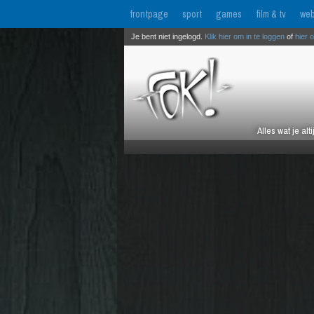
frontpage
sport
games
film & tv
web
Je bent niet ingelogd.
Klik hier om in te loggen
of
hier 
Alles wat je al