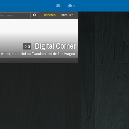
doneren
inbreuk?
Digital Corner
DIG
n weten, maar niet op Tweakers.net durft te vragen.