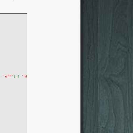
= 
'off'
) ? 
'https' 
: 
'http'
)