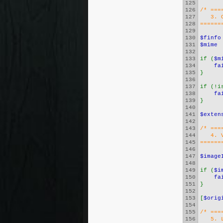
125
126
/* ===
127
   3. 
128
======
129
130
$finfo
131
$mime 
132
133
if (
$m
134
fa
135
}
136
137
if (!i
138
fa
139
}
140
141
$exten
142
143
/* ===
144
   4. 
145
======
146
147
$image
148
149
if (
$i
150
fa
151
}
152
153
[
$orig
154
155
/* ===
156
   5. 