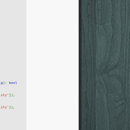
ig
): 
bool
lity'
]),
lity'
]),