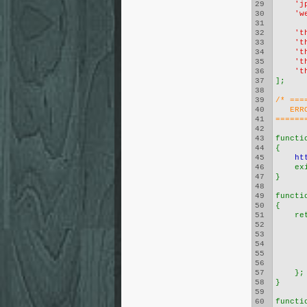
29
'j
30
'w
31
32
't
33
't
34
't
35
't
36
't
37
];
38
39
/* ===
40
   ERR
41
======
42
43
functi
44
{
45
ht
46
    ex
47
}
48
49
functi
50
{
51
    re
52
53
54
55
56
      
57
    };
58
}
59
60
functi