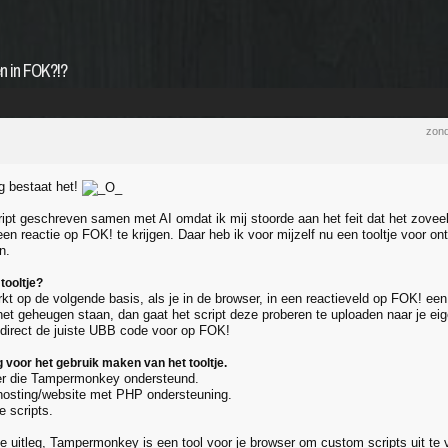
en in FOK?!?
zond
g bestaat het!
ript geschreven samen met AI omdat ik mij stoorde aan het feit dat het zove
een reactie op FOK! te krijgen. Daar heb ik voor mijzelf nu een tooltje voor on
n.
tooltje?
erkt op de volgende basis, als je in de browser, in een reactieveld op FOK! e
het geheugen staan, dan gaat het script deze proberen te uploaden naar je eig
direct de juiste UBB code voor op FOK!
g voor het gebruik maken van het tooltje.
er die Tampermonkey ondersteund.
hosting/website met PHP ondersteuning.
e scripts.
e uitleg, Tampermonkey is een tool voor je browser om custom scripts uit te 