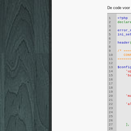
De code voor 
1
<?php
2
declar
3
4
error_
5
ini_se
6
7
header
8
9
/* ===
10
   CON
11
======
12
13
$confi
14
'u
15
'b
16
      
17
      
18
      
19
20
'm
21
22
'a
23
24
25
26
27
    ],
28