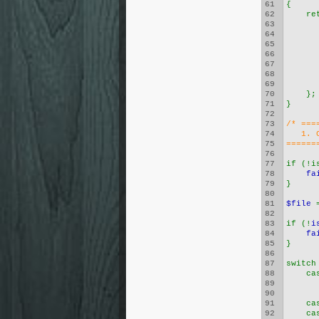
61
{
62
    re
63
64
65
66
67
      
68
      
69
      
70
    };
71
}
72
73
/* ===
74
   1. 
75
======
76
77
if (!i
78
fa
79
}
80
81
$file 
82
83
if (!
i
84
fa
85
}
86
87
switch
88
    ca
89
      
90
91
    ca
92
    ca