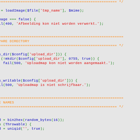
====================================================== */
 
= 
loadImage
(
$file
[
'tmp_name'
], 
$mime
);
mage 
=== 
false
) {
il
(
400
, 
'Afbeelding kon niet worden verwerkt.'
);
=========================================================
PARE DIRECTORY
====================================================== */
s_dir
(
$config
[
'upload_dir'
])) {
 (!
mkdir
(
$config
[
'upload_dir'
], 
0755
, 
true
)) {
fail
(
500
, 
'Uploadmap kon niet worden aangemaakt.'
);
s_writable
(
$config
[
'upload_dir'
])) {
il
(
500
, 
'Uploadmap is niet schrijfbaar.'
);
=========================================================
E NAMES
====================================================== */
d 
= 
bin2hex
(
random_bytes
(
16
));
h (
Throwable
) {
d 
= 
uniqid
(
''
, 
true
);