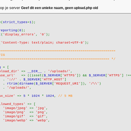
op je server
Geef dit een unieke naam, geen upload.php oid
e(
strict_types
=
1
);
reporting
(
0
);
t
(
'display_errors'
, 
'0'
);
(
'Content-Type: text/plain; charset=UTF-8'
);
=========================================================
FIG
====================================================== */
g 
= [
pload_dir' 
=> 
__DIR__ 
. 
'/uploads/'
,
ase_url'   
=> ((isset(
$_SERVER
[
'HTTPS'
]) && 
$_SERVER
[
'HTTPS'
] !=
  . 
'://' 
. 
$_SERVER
[
'HTTP_HOST'
]
  . 
rtrim
(
dirname
(
$_SERVER
[
'REQUEST_URI'
]), 
'/\\'
)
  . 
'/uploads/'
,
ax_size' 
=> 
5 
* 
1024 
* 
1024
, 
// 5 MB
llowed_types' 
=> [
'image/jpeg' 
=> 
'jpg'
,
'image/png'  
=> 
'png'
,
'image/gif'  
=> 
'gif'
,
'image/webp' 
=> 
'webp'
,