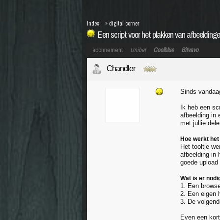
Index
»
digital corner
Een script voor het plakken van afbeelding
abonnement
Unibet
Coolblue
Bitvavo
Chandler
Sinds vandaa
Ik heb een sc
afbeelding in 
met jullie dele
Hoe werkt het 
Het tooltje w
afbeelding in 
goede upload 
Wat is er nodi
1. Een brows
2. Een eigen 
3. De volgend
Even een kort