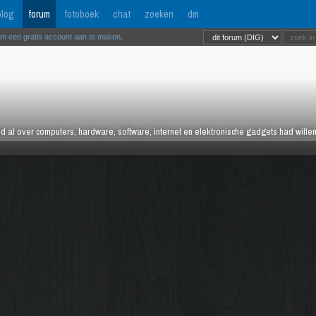
log
forum
fotoboek
chat
zoeken
dm
om een gratis account aan te maken
.
tijd al over computers, hardware, software, internet en elektronische gadgets had wille