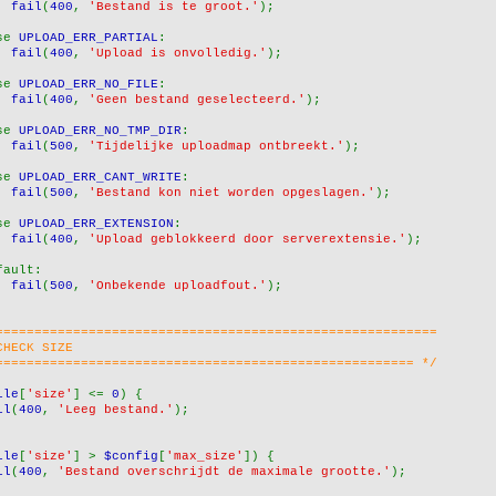
fail
(
400
, 
'Bestand is te groot.'
);
se 
UPLOAD_ERR_PARTIAL
:
fail
(
400
, 
'Upload is onvolledig.'
);
se 
UPLOAD_ERR_NO_FILE
:
fail
(
400
, 
'Geen bestand geselecteerd.'
);
se 
UPLOAD_ERR_NO_TMP_DIR
:
fail
(
500
, 
'Tijdelijke uploadmap ontbreekt.'
);
se 
UPLOAD_ERR_CANT_WRITE
:
fail
(
500
, 
'Bestand kon niet worden opgeslagen.'
);
se 
UPLOAD_ERR_EXTENSION
:
fail
(
400
, 
'Upload geblokkeerd door serverextensie.'
);
fault:
fail
(
500
, 
'Onbekende uploadfout.'
);
=========================================================
CHECK SIZE
====================================================== */
ile
[
'size'
] <= 
0
) {
il
(
400
, 
'Leeg bestand.'
);
ile
[
'size'
] > 
$config
[
'max_size'
]) {
il
(
400
, 
'Bestand overschrijdt de maximale grootte.'
);