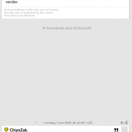
verder.
And everything under the sun is in tune
But the sun is eclipsed by the moon.
And Prince is still here!
▼ Advertentie door Refinery89
• zondag 7 juni 2026 @ 14:40 • 132
ChipsZak.