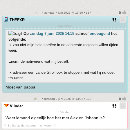
• zondag 7 juni 2026 @ 16:56 • 137
THEFXR
Alpha Bear
Op
zondag 7 juni 2026 14:58
schreef
ondeugend
het
volgende:
Ik zou niet mijn hele carrière in de achterste regionen willen rijden
weer.
Enorm demotiverend wat mij betreft.
Ik adviseer een Lance Stroll ook te stoppen met wat hij nu doet
trouwens.
Moet van pappa
• dinsdag 9 juni 2026 @ 13:03 • 138
Vlinder
Vlinder
Weet iemand eigenlijk hoe het met Alex en Johann is?
♡ Sa fier as de moanne, - en werom ♡