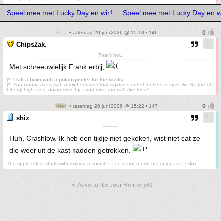
Speel mee met Lucky Day en win!
Speel mee met Lucky Day en w
• zaterdag 20 juni 2026 @ 15:18 • 146
ChipsZak.
That's hot.
Met schreeuwlelijk Frank erbij,
.
[*]
I kill a bitch with a potato peeler for the skrilla.
[*]
You wanna mess with a motherfucker that skydives out of a plane to give the Statue of
Liberty high fives, doing drive-by’s and miss you with five tries?
• zaterdag 20 juni 2026 @ 15:22 • 147
shiz
¯¯¯¯¯
Huh, Crashlow. Ik heb een tijdje niet gekeken, wist niet dat ze
die weer uit de kast hadden getrokken.
The ripple effect starts with making a splash ~ Life is not a dish of copy pasta ~
⳽ᖾiz
▼ Advertentie door Refinery89