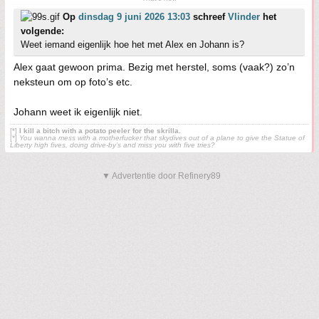
Op
dinsdag 9 juni 2026 13:03
schreef
Vlinder
het
volgende:
Weet iemand eigenlijk hoe het met Alex en Johann is?
Alex gaat gewoon prima. Bezig met herstel, soms (vaak?) zo’n
neksteun om op foto’s etc.
Johann weet ik eigenlijk niet.
[*]
I kill a bitch with a potato peeler for the skrilla.
[*]
You wanna mess with a motherfucker that skydives out of a plane to give the Statue of
Liberty high fives, doing drive-by’s and miss you with five tries?
▼ Advertentie door Refinery89