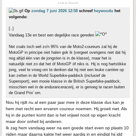
Lost in Sound
Op
zondag 7 juni 2026 12:58
schreef
heywoodu
het
volgende:
[..]
Vandaag 13e en best een degelijke race gereden
Net zoals toch wel zo'n 95% van de Moto2-coureurs zal hij de
MotoGP in principe niet halen gok ik (vergeet overigens niet dat hij
nog altijd één van de jongsten is in de klasse), maar het is
natuurlijk niet zo dat het óf MotoGP óf niks is. Hij is nog hartstikke
jong, veel te vroeg om te denken dat hij niet een leuke carrière op
kan zetten in de World Superbike-paddock (inclusief de
Supersport), een mooie klasse in de British Superbike-paddock,
misschien wel in de enduranceracerij, er is genoeg te racen buiten
de Grand Prix' om.
Nou hij rijdt nu al een paar jaar mee in deze klasse dus kan je
hem met recht een ervaren coureur noemen. Hij groeit niet. Als
hij in de punten komt dan is het vrijwel nooit op eigen kracht
maar door onheil bij anderen.
Ik zag hem vandaag weer na een goede start even op plaats 10
rijden maar daarna kakte het weer aardig in en eindigt hij idd