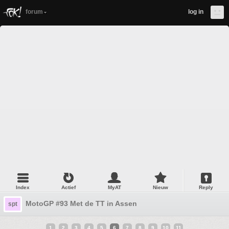
forum
log in
Index
Actief
MyAT
Nieuw
Reply
MotoGP #93 Met de TT in Assen
spt
1
2
3
4
5
6
7
8
9
10
11