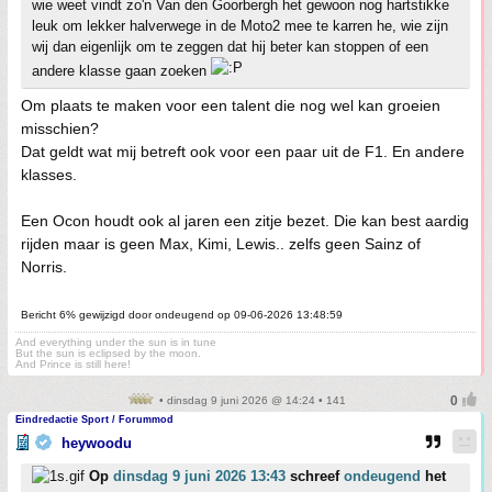
wie weet vindt zo'n Van den Goorbergh het gewoon nog hartstikke
leuk om lekker halverwege in de Moto2 mee te karren he, wie zijn
wij dan eigenlijk om te zeggen dat hij beter kan stoppen of een
andere klasse gaan zoeken
Om plaats te maken voor een talent die nog wel kan groeien
misschien?
Dat geldt wat mij betreft ook voor een paar uit de F1. En andere
klasses.
Een Ocon houdt ook al jaren een zitje bezet. Die kan best aardig
rijden maar is geen Max, Kimi, Lewis.. zelfs geen Sainz of
Norris.
Bericht 6% gewijzigd door ondeugend op 09-06-2026 13:48:59
And everything under the sun is in tune
But the sun is eclipsed by the moon.
And Prince is still here!
• dinsdag 9 juni 2026 @ 14:24 • 141
Eindredactie Sport / Forummod
heywoodu
Op
dinsdag 9 juni 2026 13:43
schreef
ondeugend
het