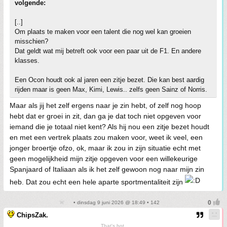
volgende:
[..]
Om plaats te maken voor een talent die nog wel kan groeien
misschien?
Dat geldt wat mij betreft ook voor een paar uit de F1. En andere
klasses.
Een Ocon houdt ook al jaren een zitje bezet. Die kan best aardig
rijden maar is geen Max, Kimi, Lewis.. zelfs geen Sainz of Norris.
Maar als jij het zelf ergens naar je zin hebt, of zelf nog hoop
hebt dat er groei in zit, dan ga je dat toch niet opgeven voor
iemand die je totaal niet kent? Als hij nou een zitje bezet houdt
en met een vertrek plaats zou maken voor, weet ik veel, een
jonger broertje ofzo, ok, maar ik zou in zijn situatie echt met
geen mogelijkheid mijn zitje opgeven voor een willekeurige
Spanjaard of Italiaan als ik het zelf gewoon nog naar mijn zin
heb. Dat zou echt een hele aparte sportmentaliteit zijn
• dinsdag 9 juni 2026 @ 18:49 • 142
ChipsZak.
That's hot.