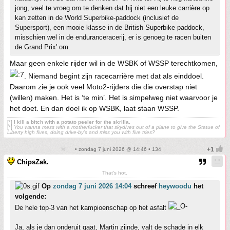
jong, veel te vroeg om te denken dat hij niet een leuke carrière op
kan zetten in de World Superbike-paddock (inclusief de
Supersport), een mooie klasse in de British Superbike-paddock,
misschien wel in de enduranceracerij, er is genoeg te racen buiten
de Grand Prix' om.
Maar geen enkele rijder wil in de WSBK of WSSP terechtkomen,
. Niemand begint zijn racecarrière met dat als einddoel.
Daarom zie je ook veel Moto2-rijders die die overstap niet
(willen) maken. Het is ‘te min’. Het is simpelweg niet waarvoor je
het doet. En dan doel ik op WSBK, laat staan WSSP.
[*]
I kill a bitch with a potato peeler for the skrilla.
[*]
You wanna mess with a motherfucker that skydives out of a plane to give the Statue of
Liberty high fives, doing drive-by’s and miss you with five tries?
• zondag 7 juni 2026 @ 14:46 • 134
ChipsZak.
That's hot.
Op
zondag 7 juni 2026 14:04
schreef
heywoodu
het
volgende:
De hele top-3 van het kampioenschap op het asfalt
Ja, als je dan onderuit gaat, Martin zijnde, valt de schade in elk