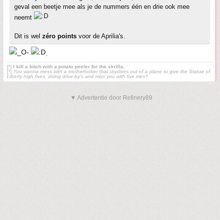
geval een beetje mee als je de nummers één en drie ook mee
neemt
Dit is wel
zéro points
voor de Aprilia's.
.
[*]
I kill a bitch with a potato peeler for the skrilla.
[*]
You wanna mess with a motherfucker that skydives out of a plane to give the Statue of
Liberty high fives, doing drive-by’s and miss you with five tries?
▼ Advertentie door Refinery89