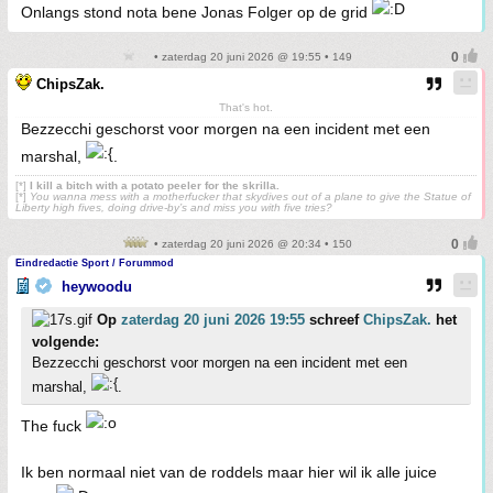
Onlangs stond nota bene Jonas Folger op de grid
• zaterdag 20 juni 2026 @ 19:55 • 149
ChipsZak.
That's hot.
Bezzecchi geschorst voor morgen na een incident met een
marshal,
.
[*]
I kill a bitch with a potato peeler for the skrilla.
[*]
You wanna mess with a motherfucker that skydives out of a plane to give the Statue of
Liberty high fives, doing drive-by’s and miss you with five tries?
• zaterdag 20 juni 2026 @ 20:34 • 150
Eindredactie Sport / Forummod
heywoodu
Op
zaterdag 20 juni 2026 19:55
schreef
ChipsZak.
het
volgende:
Bezzecchi geschorst voor morgen na een incident met een
marshal,
.
The fuck
Ik ben normaal niet van de roddels maar hier wil ik alle juice