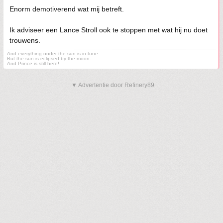
Enorm demotiverend wat mij betreft.
Ik adviseer een Lance Stroll ook te stoppen met wat hij nu doet
trouwens.
And everything under the sun is in tune
But the sun is eclipsed by the moon.
And Prince is still here!
▼ Advertentie door Refinery89