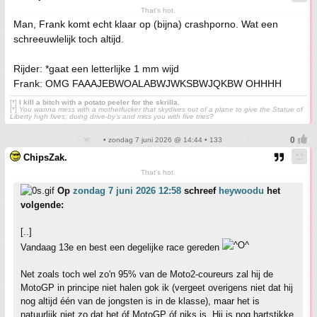
That's hot.
Man, Frank komt echt klaar op (bijna) crashporno. Wat een
schreeuwlelijk toch altijd.
Rijder: *gaat een letterlijke 1 mm wijd
Frank: OMG FAAAJEBWOALABWJWKSBWJQKBW OHHHH
[*]
I kill a bitch with a potato peeler for the skrilla.
[*]
You wanna mess with a motherfucker that skydives out of a plane to give the Statue of
Liberty high fives, doing drive-by’s and miss you with five tries?
• zondag 7 juni 2026 @ 14:44 • 133
ChipsZak.
That's hot.
Op
zondag 7 juni 2026 12:58
schreef
heywoodu
het
volgende:
[..]
Vandaag 13e en best een degelijke race gereden
Net zoals toch wel zo'n 95% van de Moto2-coureurs zal hij de
MotoGP in principe niet halen gok ik (vergeet overigens niet dat hij
nog altijd één van de jongsten is in de klasse), maar het is
natuurlijk niet zo dat het óf MotoGP óf niks is. Hij is nog hartstikke