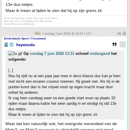
13e dus netjes.
Maar ik meen al tijden te zien dat hij op zijn grens zit.
And everything under the sun is in tune
But the sun is eclipsed by the moon.
And Prince is still here!
• zondag 7 juni 2026 @ 13:47 • 127
Eindredactie Sport / Forummod
heywoodu
Op
zondag 7 juni 2026 13:31
schreef
ondeugend
het
volgende:
[..]
Nou hij rijdt nu al een paar jaar mee in deze klasse dus kan je hem
met recht een ervaren coureur noemen. Hij groeit niet. Als hij in de
punten komt dan is het vrijwel nooit op eigen kracht maar door
onheil bij anderen.
Ik zag hem vandaag weer na een goede start even op plaats 10
rijden maar daarna kakte het weer aardig in en eindigt hij idd 13e
dus netjes.
Maar ik meen al tijden te zien dat hij op zijn grens zit.
Maar dat kan natuurlijk ook, het overgrote merendeel van de
Moto3- en Moto2-coureurs is uiteindelijk gewoon niet goed