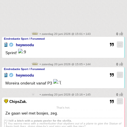
• zaterdag 20 juni 2026 @ 15:01 • 143
Eindredactie Sport / Forummod
heywoodu
Sprint!
• zaterdag 20 juni 2026 @ 15:05 • 144
Eindredactie Sport / Forummod
heywoodu
Moreira onderuit vanaf P3
• zaterdag 20 juni 2026 @ 15:16 • 145
ChipsZak.
That's hot.
Ze gaan wel met bosjes, zeg.
[*]
I kill a bitch with a potato peeler for the skrilla.
[*]
You wanna mess with a motherfucker that skydives out of a plane to give the Statue of
Liberty high fives, doing drive-by’s and miss you with five tries?