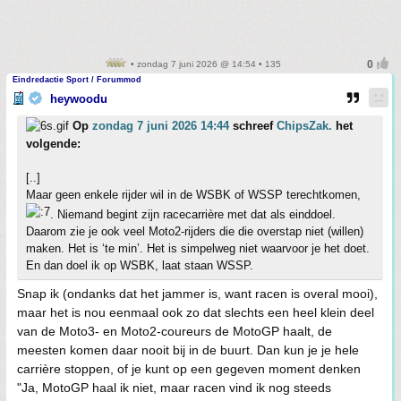
• zondag 7 juni 2026 @ 14:54 • 135
Eindredactie Sport / Forummod
heywoodu
Op
zondag 7 juni 2026 14:44
schreef
ChipsZak.
het
volgende:
[..]
Maar geen enkele rijder wil in de WSBK of WSSP terechtkomen,
. Niemand begint zijn racecarrière met dat als einddoel.
Daarom zie je ook veel Moto2-rijders die die overstap niet (willen)
maken. Het is ‘te min’. Het is simpelweg niet waarvoor je het doet.
En dan doel ik op WSBK, laat staan WSSP.
Snap ik (ondanks dat het jammer is, want racen is overal mooi),
maar het is nou eenmaal ook zo dat slechts een heel klein deel
van de Moto3- en Moto2-coureurs de MotoGP haalt, de
meesten komen daar nooit bij in de buurt. Dan kun je je hele
carrière stoppen, of je kunt op een gegeven moment denken
"Ja, MotoGP haal ik niet, maar racen vind ik nog steeds