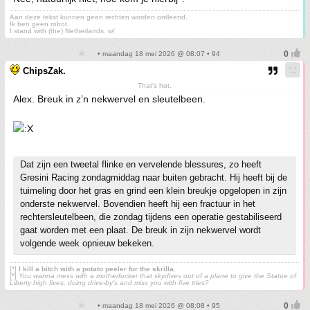
Aan deze tekst kunnen geen rechten worden ontleend.
Ik ben geen robot.
I stand with (the) Netherlands. w/
• maandag 18 mei 2026 @ 08:07 • 94
ChipsZak.
That's hot.
Alex. Breuk in z’n nekwervel en sleutelbeen.
Dat zijn een tweetal flinke en vervelende blessures, zo heeft
Gresini Racing zondagmiddag naar buiten gebracht. Hij heeft bij de
tuimeling door het gras en grind een klein breukje opgelopen in zijn
onderste nekwervel. Bovendien heeft hij een fractuur in het
rechtersleutelbeen, die zondag tijdens een operatie gestabiliseerd
gaat worden met een plaat. De breuk in zijn nekwervel wordt
volgende week opnieuw bekeken.
[*]
I kill a bitch with a potato peeler for the skrilla.
[*]
You wanna mess with a motherfucker that skydives out of a plane to give the Statue of
Liberty high fives, doing drive-by’s and miss you with five tries?
• maandag 18 mei 2026 @ 08:08 • 95