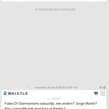
▼ Advertentie door Refinery89
• maandag 18 mei 2026 @ 01:59 • 93
W.H.I.S.T.L.E
ILLUMINATI
Fabio Di Giannantonio natuurlijk, wie anders? Jorge Martin?
Nee, natuurlijk niet, hoe kom je hierbij ?