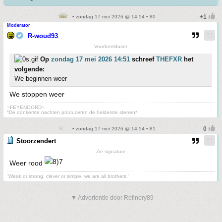
• zondag 17 mei 2026 @ 14:54 • 80
Moderator
R-woud93
Voorbeelduser
Op
zondag 17 mei 2026 14:51
schreef
THEFXR
het
volgende:
We beginnen weer
We stoppen weer
~FEYENOORD~
*De donkerste nachten produceren de helderste sterren*
• zondag 17 mei 2026 @ 14:54 • 81
Stoorzendert
Zie signature
Weer rood
“Weak or strong, clever or simple, we are all brothers.”
▼ Advertentie door Refinery89