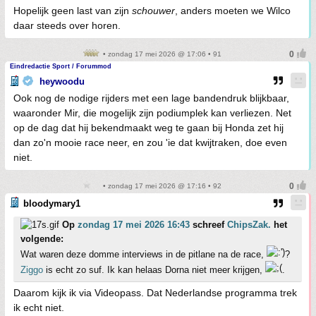
Hopelijk geen last van zijn
schouwer
, anders moeten we Wilco
daar steeds over horen.
• zondag 17 mei 2026 @ 17:06 • 91
Eindredactie Sport / Forummod
heywoodu
Ook nog de nodige rijders met een lage bandendruk blijkbaar,
waaronder Mir, die mogelijk zijn podiumplek kan verliezen. Net
op de dag dat hij bekendmaakt weg te gaan bij Honda zet hij
dan zo'n mooie race neer, en zou 'ie dat kwijtraken, doe even
niet.
• zondag 17 mei 2026 @ 17:16 • 92
bloodymary1
Op
zondag 17 mei 2026 16:43
schreef
ChipsZak.
het
volgende:
Wat waren deze domme interviews in de pitlane na de race,
?
Ziggo
is echt zo suf. Ik kan helaas Dorna niet meer krijgen,
.
Daarom kijk ik via Videopass. Dat Nederlandse programma trek
ik echt niet.