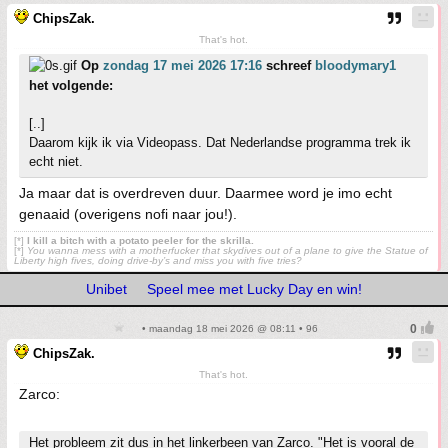
ChipsZak.
That's hot.
Op
zondag 17 mei 2026 17:16
schreef
bloodymary1
het volgende:
[..]
Daarom kijk ik via Videopass. Dat Nederlandse programma trek ik
echt niet.
Ja maar dat is overdreven duur. Daarmee word je imo echt
genaaid (overigens nofi naar jou!).
[*]
I kill a bitch with a potato peeler for the skrilla.
[*]
You wanna mess with a motherfucker that skydives out of a plane to give the Statue of
Liberty high fives, doing drive-by’s and miss you with five tries?
Unibet
Speel mee met Lucky Day en win!
• maandag 18 mei 2026 @ 08:11 • 96
ChipsZak.
That's hot.
Zarco:
Het probleem zit dus in het linkerbeen van Zarco. "Het is vooral de