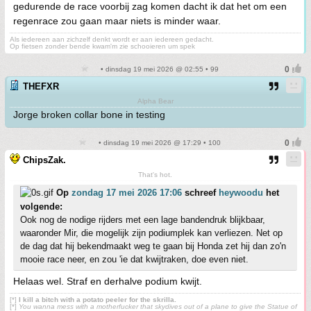
gedurende de race voorbij zag komen dacht ik dat het om een
regenrace zou gaan maar niets is minder waar.
Als iedereen aan zichzelf denkt wordt er aan iedereen gedacht.
Op fietsen zonder bende kwam'm zie schooieren um spek
• dinsdag 19 mei 2026 @ 02:55 • 99
THEFXR
Alpha Bear
Jorge broken collar bone in testing
• dinsdag 19 mei 2026 @ 17:29 • 100
ChipsZak.
That's hot.
Op
zondag 17 mei 2026 17:06
schreef
heywoodu
het
volgende:
Ook nog de nodige rijders met een lage bandendruk blijkbaar,
waaronder Mir, die mogelijk zijn podiumplek kan verliezen. Net op
de dag dat hij bekendmaakt weg te gaan bij Honda zet hij dan zo'n
mooie race neer, en zou 'ie dat kwijtraken, doe even niet.
Helaas wel. Straf en derhalve podium kwijt.
[*]
I kill a bitch with a potato peeler for the skrilla.
[*]
You wanna mess with a motherfucker that skydives out of a plane to give the Statue of