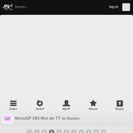
forum
log in
Index
Actief
MyAT
Nieuw
Reply
MotoGP #93 Met de TT in Assen
spt
1
2
3
4
5
6
7
8
9
10
11