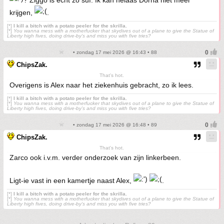
? Ziggo is echt zo suf. Ik kan helaas Dorna niet meer
krijgen,
.
[*]
I kill a bitch with a potato peeler for the skrilla.
[*]
You wanna mess with a motherfucker that skydives out of a plane to give the Statue of
Liberty high fives, doing drive-by’s and miss you with five tries?
• zondag 17 mei 2026 @ 16:43 • 88
ChipsZak.
That's hot.
Overigens is Alex naar het ziekenhuis gebracht, zo ik lees.
[*]
I kill a bitch with a potato peeler for the skrilla.
[*]
You wanna mess with a motherfucker that skydives out of a plane to give the Statue of
Liberty high fives, doing drive-by’s and miss you with five tries?
• zondag 17 mei 2026 @ 16:48 • 89
ChipsZak.
That's hot.
Zarco ook i.v.m. verder onderzoek van zijn linkerbeen.
Ligt-ie vast in een kamertje naast Alex,
.
[*]
I kill a bitch with a potato peeler for the skrilla.
[*]
You wanna mess with a motherfucker that skydives out of a plane to give the Statue of
Liberty high fives, doing drive-by’s and miss you with five tries?