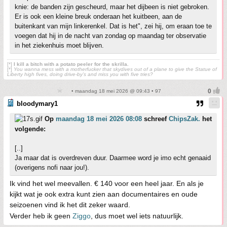
knie: de banden zijn gescheurd, maar het dijbeen is niet gebroken.
Er is ook een kleine breuk onderaan het kuitbeen, aan de
buitenkant van mijn linkerenkel. Dat is het", zei hij, om eraan toe te
voegen dat hij in de nacht van zondag op maandag ter observatie
in het ziekenhuis moet blijven.
[*]
I kill a bitch with a potato peeler for the skrilla.
[*]
You wanna mess with a motherfucker that skydives out of a plane to give the Statue of
Liberty high fives, doing drive-by’s and miss you with five tries?
• maandag 18 mei 2026 @ 09:43 • 97
bloodymary1
Op
maandag 18 mei 2026 08:08
schreef
ChipsZak.
het
volgende:
[..]
Ja maar dat is overdreven duur. Daarmee word je imo echt genaaid
(overigens nofi naar jou!).
Ik vind het wel meevallen. € 140 voor een heel jaar. En als je
kijkt wat je ook extra kunt zien aan documentaires en oude
seizoenen vind ik het dit zeker waard.
Verder heb ik geen
Ziggo
, dus moet wel iets natuurlijk.