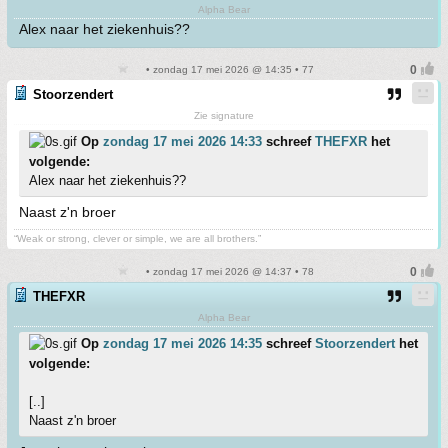
Alpha Bear
Alex naar het ziekenhuis??
• zondag 17 mei 2026 @ 14:35 • 77
Stoorzendert
Zie signature
Op
zondag 17 mei 2026 14:33
schreef
THEFXR
het
volgende:
Alex naar het ziekenhuis??
Naast z'n broer
“Weak or strong, clever or simple, we are all brothers.”
• zondag 17 mei 2026 @ 14:37 • 78
THEFXR
Alpha Bear
Op
zondag 17 mei 2026 14:35
schreef
Stoorzendert
het
volgende:
[..]
Naast z'n broer