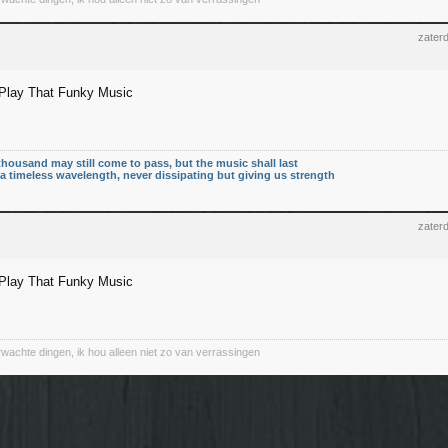
zater
 Play That Funky Music
thousand may still come to pass, but the music shall last
n a timeless wavelength, never dissipating but giving us strength
zater
 Play That Funky Music
wachte dingen, ik hou alleen niet zo van verrassingen