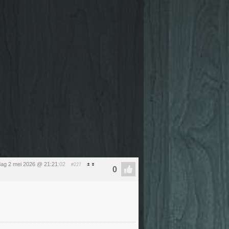
dag 2 mei 2026 @ 21:21
:02
#227