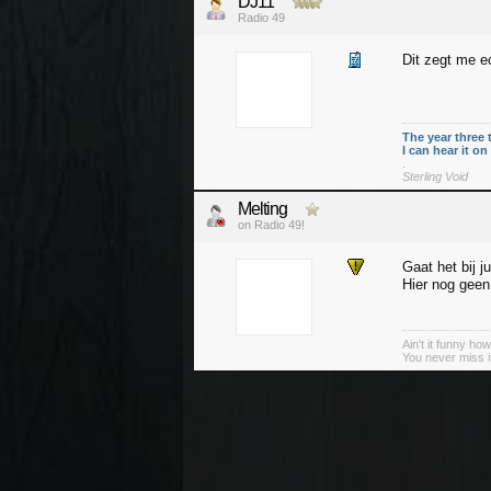
DJ11
Radio 49
Dit zegt me e
The year three 
I can hear it o
.
Sterling Void
Melting
on Radio 49!
Gaat het bij ju
Hier nog gee
Ain't it funny how 
You never miss it 