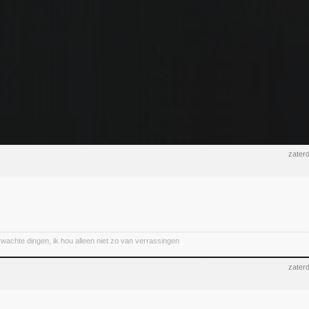
zater
wachte dingen, ik hou alleen niet zo van verrassingen
zater