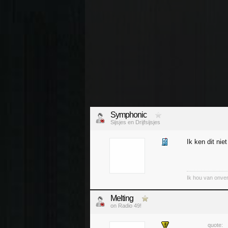
Symphonic
Sijsjes en Drijfsijsjes
Ik ken dit niet
Ik hou van onver
Melting
on Radio 49!
quote: