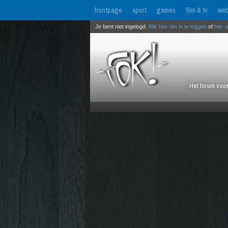
frontpage
sport
games
film & tv
web
Je bent niet ingelogd.
Klik hier om in te loggen
of
hier 
Het forum voor