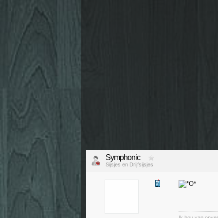
Symphonic
Sijsjes en Drijfsijsjes
Ik hou van onver