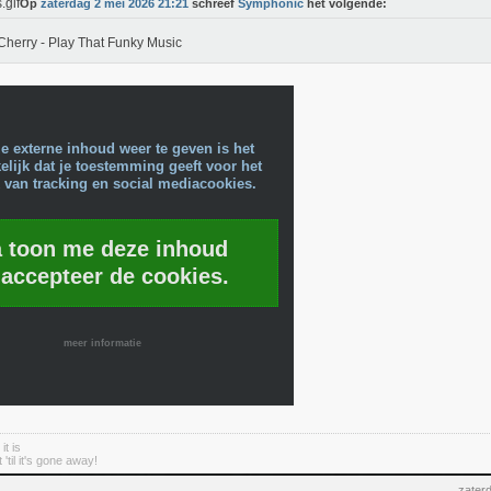
Op
zaterdag 2 mei 2026 21:21
schreef
Symphonic
het volgende:
Cherry - Play That Funky Music
e externe inhoud weer te geven is het
lijk dat je toestemming geeft voor het
 van tracking en social mediacookies.
a toon me deze inhoud
 accepteer de cookies.
meer informatie
it is
'til it's gone away!
zater