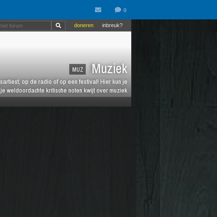
doneren
inbreuk?
Muziek
MUZ
artiest, op de radio of op een festival! Hier kun je
e weldoordachte kritische noten kwijt over muziek