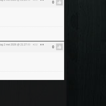
#231
dag 2 mei 2026 @ 21:27
:00
#232