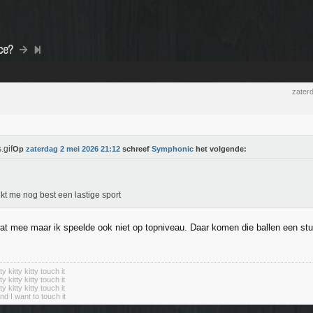
ce?
zater
Op
zaterdag 2 mei 2026 21:12
schreef
Symphonic
het volgende:
ijkt me nog best een lastige sport
wat mee maar ik speelde ook niet op topniveau. Daar komen die ballen een stu
tty kitty kitty touch it
tty kitty kitty touch it
tty kitty kitty touch it
nd I want to touch it