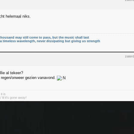
cht helemaal niks.
thousand may still come to pass, but the music shall last
n a timeless wavelength, never dissipating but giving us strength
zater
llie al tekeer?
n regen/onweer gezien vanavond.
it is
'til it's gone away!