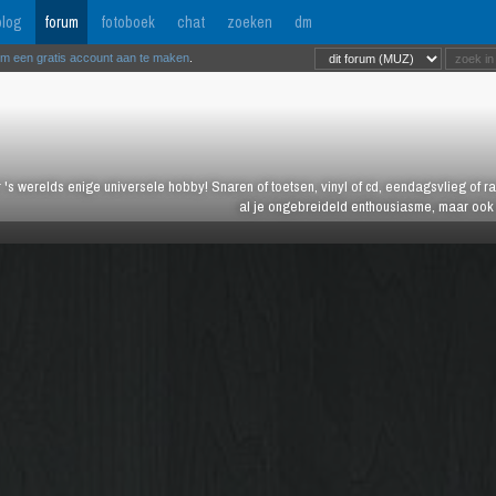
log
forum
fotoboek
chat
zoeken
dm
om een gratis account aan te maken
.
 's werelds enige universele hobby! Snaren of toetsen, vinyl of cd, eendagsvlieg of ras
al je ongebreideld enthousiasme, maar ook j