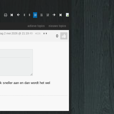
8
9
10
11
12
actieve topics
nieuwe topics
dag 2 mei 2026 @ 21:19
:49
#226
k sneller aan en dan wordt het wel