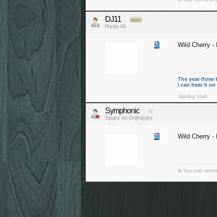
DJ11
Radio 49
Wild Cherry -
The year three 
I can hear it o
.
Sterling Void
Symphonic
Sijsjes en Drijfsijsjes
Wild Cherry -
Ik hou van onver