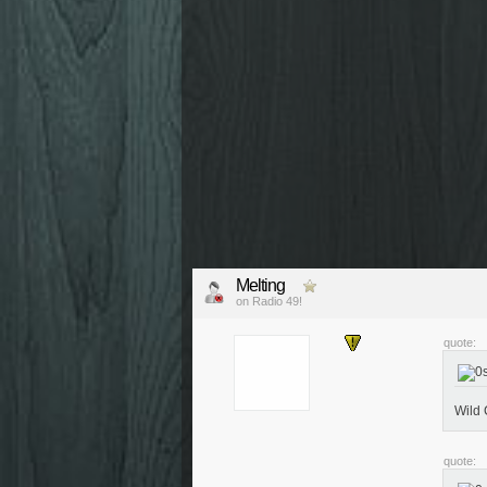
Melting
on Radio 49!
quote:
Wild 
quote: