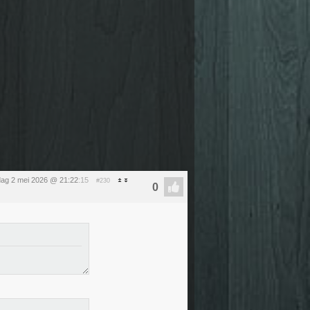
dag 2 mei 2026 @ 21:22
:15
#230