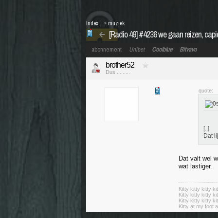
Index
»
muziek
[Radio 49] #4236 we gaan reizen, capi
abonnement
Unibet
Coolblue
Bitvavo
brother52
Dus..........
quote:
[..]
Dat l
Dat valt wel 
wat lastiger.
Kitty kitty kitty ki
Kitty kitty kitty ki
Kitty kitty kitty ki
Kitty at my foot a