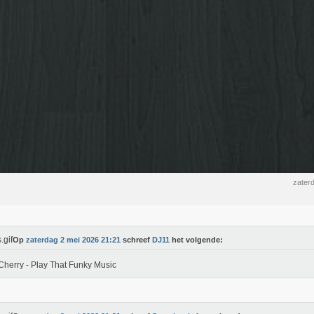
zater
Op
zaterdag 2 mei 2026 21:21
schreef
DJ11
het volgende:
Cherry - Play That Funky Music