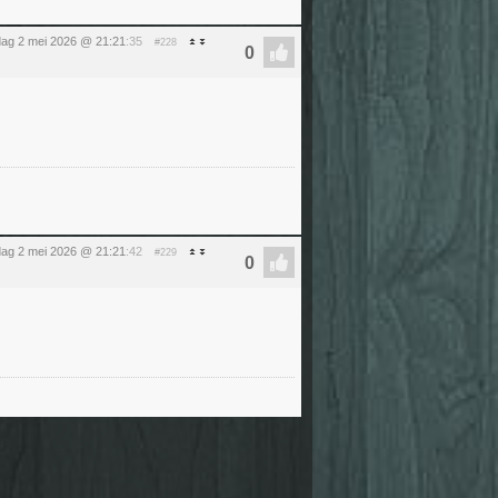
dag 2 mei 2026 @ 21:21
:35
#228
dag 2 mei 2026 @ 21:21
:42
#229