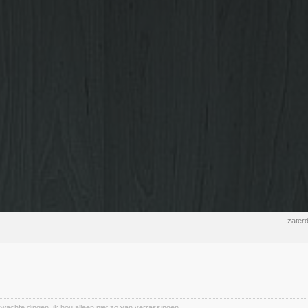
zater
wachte dingen, ik hou alleen niet zo van verrassingen