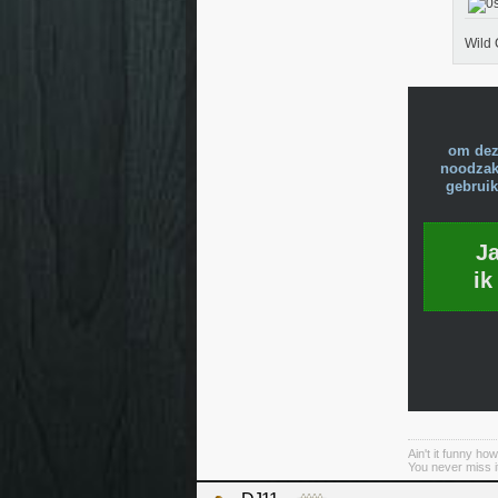
Wild 
om dez
noodzake
gebruik
J
ik
Ain't it funny how 
You never miss it 