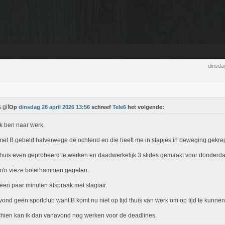
dinsda
Op
dinsdag 28 april 2026 13:56
schreef
Tele6
het volgende:
k ben naar werk.
et B gebeld halverwege de ochtend en die heeft me in stapjes in beweging gekre
huis even geprobeerd te werken en daadwerkelijk 3 slides gemaakt voor donderda
m'n vieze boterhammen gegeten.
een paar minuten afspraak met stagiair.
ond geen sportclub want B komt nu niet op tijd thuis van werk om op tijd te kunne
hien kan ik dan vanavond nog werken voor de deadlines.