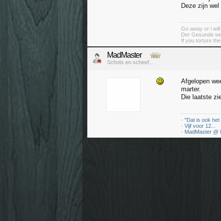
Deze zijn wel 
Go away or i will
Der Gesunde weiß
If you torture th
MadMaster
Schots en scheef...
Afgelopen wee
marter.
Die laatste z
-
"Dat is ook het
-
Vijf voor 12...
-
MadMaster @ 