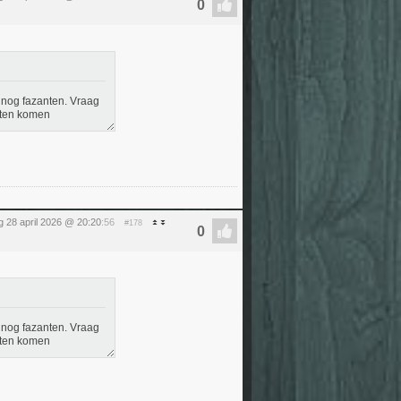
 nog fazanten. Vraag
iten komen
g 28 april 2026 @ 20:20
:56
#178
 nog fazanten. Vraag
iten komen