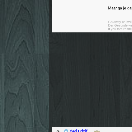
Maar ga je da
Go away or i will
Der Gesunde weiß
If you torture th
derLudolf