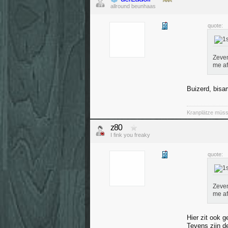
allround beunhaas
quote:
Zeven
me af
Buizerd, bisa
Kranplätze müss
z80
I fink you freaky
quote:
Zeven
me af
Hier zit ook 
Tevens zijn d