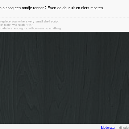
n alsnog een rondje rennen? Even de deur uit en niets moeten.
 replace you withe a very small shell script.
 nicht, wie reich er ist.
e data long enough, it will confess to anything.
Moderator
dinsda