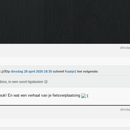
dinsda
Op
dinsdag 28 april 2026 18:35
schreef
Kaatje1
het volgende:
 bios, in een soort ligstoelen 😉
euk! En wat een verhaal van je fietsverplaatsing
dinsda