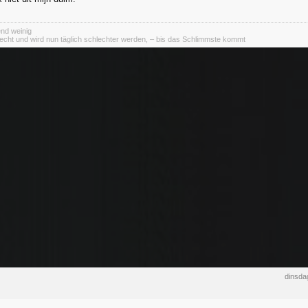
end weinig
lecht und wird nun täglich schlechter werden, – bis das Schlimmste kommt
dinsda