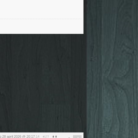
g 28 april 2026 @ 20:17
:14
#177