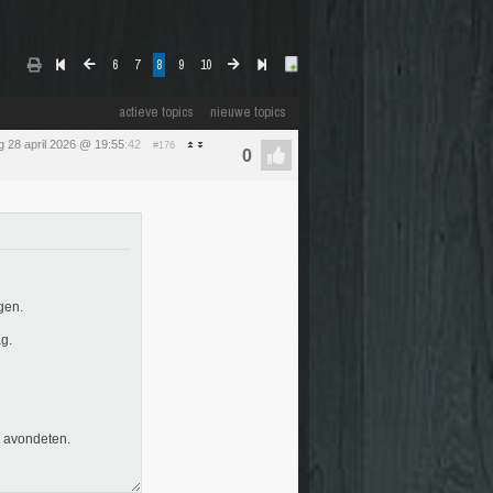
6
7
8
9
10
actieve topics
nieuwe topics
g 28 april 2026 @ 19:55
:42
#176
gen.
g.
n avondeten.