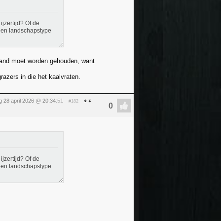
ijzertijd? Of de
 een landschapstype
 stand moet worden gehouden, want
azers in die het kaalvraten.
g 28 april 2026 @ 20:34
:51
#182
ijzertijd? Of de
 een landschapstype