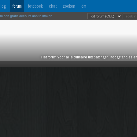
log
forum
fotoboek
chat
zoeken
dm
om een gratis account aan te maken
.
Het forum voor al je culinaire uitspattingen, hoogstandjes 