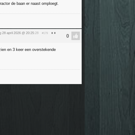
 tractor de baan er naast omploegt.
g 28 april 2026 @ 20:25
:28
#179
zien en 3 keer een overstekende