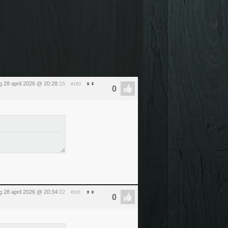
g 28 april 2026 @ 20:28
:15
#180
g 28 april 2026 @ 20:34
:02
#181