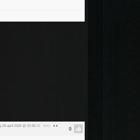
g 28 april 2026 @ 20:36
:39
#183