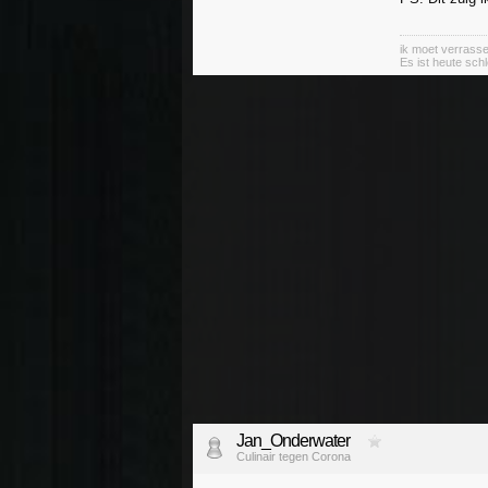
ik moet verrass
Es ist heute sch
Jan_Onderwater
Culinair tegen Corona