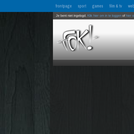
frontpage
sport
games
film & tv
web
Je bent niet ingelogd.
Klik hier om in te loggen
of
hier 