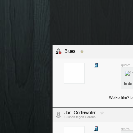
Blues
quote:
In de
Welke film? L
Jan_Onderwater
Culinair tegen Corona
quote: