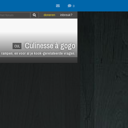
doneren
inbreuk?
Culinesse à gogo
CUL
en rampen, en voor al je kook-gerelateerde vragen.