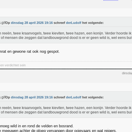
Op
dinsdag 28 april 2026 19:16
schreef
derLudolf
het volgende:
 reeën, twee kraanvogels, twee kieviten, twee hazen, een konijn. Verder hoorde ik
 of mensen die zeggen dat landbouwgrond dood is er er geen wild is, wel eens bu
mrat en gewone rat ook nog gespot.
en verdichtet sein
dinsda
Op
dinsdag 28 april 2026 19:16
schreef
derLudolf
het volgende:
 reeën, twee kraanvogels, twee kieviten, twee hazen, een konijn. Verder hoorde ik
 of mensen die zeggen dat landbouwgrond dood is er er geen wild is, wel eens bu
genoeg wild in en rond de velden en bosrand.
e meeuwen achter de ploeg vervangen door ooievaars en wat reigers.