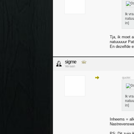
Ik vr
natuu
in]
Tja, ik moet 
natuuuuur Patr
En dezelfde e
sigme
Veraan
quote:
Ik vr
natuu
in]
Inheems = alle
Nastrevenswaa
PS: Dit zuig i