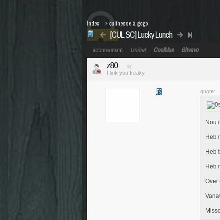
Index
»
culinesse à gogo
[CUL SC] Lucky Lunch
abonnement
Unibet
Coolblue
Bitvavo
z80
I fink you freaky
quote:
Nou i
Heb m
Heb t
Heb 
Over 
Vanav
Missc