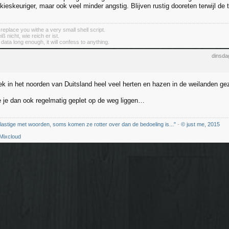
kieskeuriger, maar ook veel minder angstig. Blijven rustig dooreten terwijl de
 replace you withe a very small shell script.
 nicht, wie reich er ist.
e data long enough, it will confess to anything.
dinsda
k in het noorden van Duitsland heel veel herten en hazen in de weilanden ge
ie je dan ook regelmatig geplet op de weg liggen…
 lastige met woorden, soms komen ze rotter over dan de bedoeling is..."
-
© just me, 2015
Mixcloud