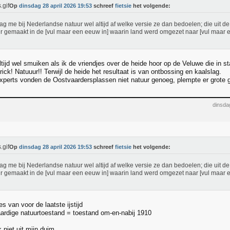
Op
dinsdag 28 april 2026 19:53
schreef
fietsie
het volgende:
aag me bij Nederlandse natuur wel altijd af welke versie ze dan bedoelen; die uit de 
r gemaakt in de [vul maar een eeuw in] waarin land werd omgezet naar [vul maar
altijd wel smuiken als ik de vriendjes over de heide hoor op de Veluwe die in
ick! Natuuur!! Terwijl de heide het resultaat is van ontbossing en kaalslag.
xperts vonden de Oostvaardersplassen niet natuur genoeg, plempte er grote gr
dinsda
Op
dinsdag 28 april 2026 19:53
schreef
fietsie
het volgende:
aag me bij Nederlandse natuur wel altijd af welke versie ze dan bedoelen; die uit de 
r gemaakt in de [vul maar een eeuw in] waarin land werd omgezet naar [vul maar
s van voor de laatste ijstijd
rdige natuurtoestand = toestand om-en-nabij 1910
k niet uit mijn duim.