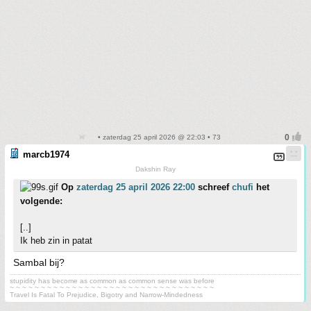
• zaterdag 25 april 2026 @ 22:03 • 73
marcb1974
Dakshin Ray
Op
zaterdag 25 april 2026 22:00
schreef
chufi
het
volgende:
[..]
Ik heb zin in patat
Sambal bij?
stupidity has become as common as common sense was before
~ ~ ~ ~ ~ ~ ~ ~ ~ ~ ~ ~ ~ ~ ~ ~ ~ ~ ~ ~ ~ ~ ~ ~ ~ ~ ~ ~ ~ ~ ~ ~ ~
Travel Is Fatal To Prejudice, Bigotry and Narrow-Mindedness