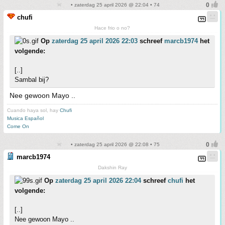
• zaterdag 25 april 2026 @ 22:04 • 74
chufi
Hace frio o no?
Op
zaterdag 25 april 2026 22:03
schreef
marcb1974
het
volgende:
[..]
Sambal bij?
Nee gewoon Mayo ..
Cuando haya sol, hay
Chufi
Musica Español
Come On
• zaterdag 25 april 2026 @ 22:08 • 75
marcb1974
Dakshin Ray
Op
zaterdag 25 april 2026 22:04
schreef
chufi
het
volgende:
[..]
Nee gewoon Mayo ..