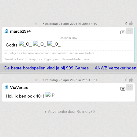
• zaterdag 25 april 2026 @ 20:44 • 60
marcb1974
Dakshin Ray
Godts
stupidity has become as common as common sense was before
~ ~ ~ ~ ~ ~ ~ ~ ~ ~ ~ ~ ~ ~ ~ ~ ~ ~ ~ ~ ~ ~ ~ ~ ~ ~ ~ ~ ~ ~ ~ ~ ~
Travel Is Fatal To Prejudice, Bigotry and Narrow-Mindedness
De beste bordspellen vind je bij 999 Games
ANWB Verzekeringen
• zaterdag 25 april 2026 @ 21:34 • 61
ViaVertex
Hoi, ik ben ook 40+!
▼ Advertentie door Refinery89