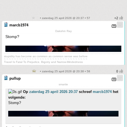
• zaterdag 25 april 2026 @ 20:37 • 57
marcb1974
Dakshin Ray
Stomp?
stupidity has become as common as common sense was before
~ ~ ~ ~ ~ ~ ~ ~ ~ ~ ~ ~ ~ ~ ~ ~ ~ ~ ~ ~ ~ ~ ~ ~ ~ ~ ~ ~ ~ ~ ~ ~ ~
Travel Is Fatal To Prejudice, Bigotry and Narrow-Mindedness
• zaterdag 25 april 2026 @ 20:38 • 58
pullup
smartie
Op
zaterdag 25 april 2026 20:37
schreef
marcb1974
het
volgende:
Stomp?