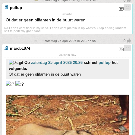
• zaterdag 25 april 2026 @ 20:26 • 54
pullup
smartie
Of dat er geen olifanten in de buurt waren
No I don't want fiber in my soda. I don't want protein in my waffles. Stop adding random
shit to perfectly good food.
• zaterdag 25 april 2026 @ 20:27 • 55
marcb1974
Dakshin Ray
Op
zaterdag 25 april 2026 20:26
schreef
pullup
het
volgende:
Of dat er geen olifanten in de buurt waren