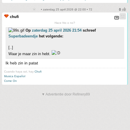
• zaterdag 25 april 2026 @ 22:00 • 72
chufi
Hace frio o no?
Op
zaterdag 25 april 2026 21:54
schreef
Superbadeendje
het volgende:
[..]
Waar je maar zin in hebt.
Ik heb zin in patat
Cuando haya sol, hay
Chufi
Musica Español
Come On
▼ Advertentie door Refinery89