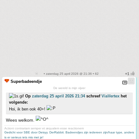
• zaterdag 25 april 2026 @ 21:36 • 62
Superbadeendje
De wereld is mijn vijver
Op
zaterdag 25 april 2026 21:34
schreef
ViaVertex
het
volgende:
Hoi, ik ben ook 40+!
Wees welkom.
Actioni contrariam semper et æqualem esse reactionem
Gedicht voor SBE door Deisyy
,
DerRabbit: Badeendjes zijn iedereen zijn/haar type, anders
is er serieus iets mis met je!