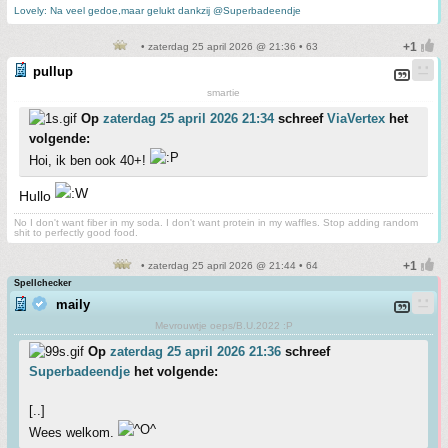
Lovely: Na veel gedoe,maar gelukt dankzij @Superbadeendje
• zaterdag 25 april 2026 @ 21:36 • 63
pullup
smartie
Op
zaterdag 25 april 2026 21:34
schreef
ViaVertex
het
volgende:
Hoi, ik ben ook 40+!
Hullo
No I don't want fiber in my soda. I don't want protein in my waffles. Stop adding random
shit to perfectly good food.
• zaterdag 25 april 2026 @ 21:44 • 64
Spellchecker
maily
Mevrouwtje oeps/B.U.2022 :P
Op
zaterdag 25 april 2026 21:36
schreef
Superbadeendje
het volgende:
[..]
Wees welkom.