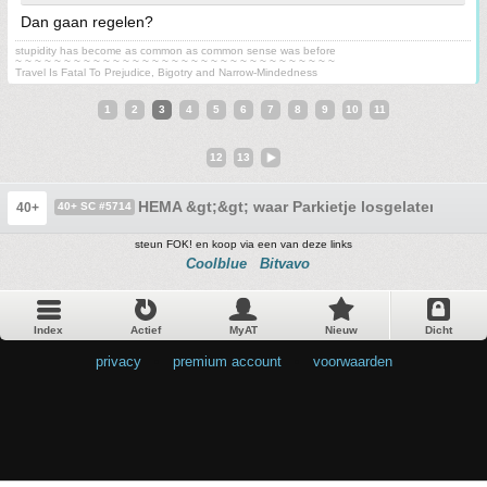
Dan gaan regelen?
stupidity has become as common as common sense was before
~ ~ ~ ~ ~ ~ ~ ~ ~ ~ ~ ~ ~ ~ ~ ~ ~ ~ ~ ~ ~ ~ ~ ~ ~ ~ ~ ~ ~ ~ ~ ~ ~
Travel Is Fatal To Prejudice, Bigotry and Narrow-Mindedness
1
2
3
4
5
6
7
8
9
10
11
12
13
HEMA &gt;&gt; waar Parkietje losgelaten wordt
40+
40+ SC #5714
steun FOK! en koop via een van deze links
Coolblue
Bitvavo
Index
Actief
MyAT
Nieuw
Dicht
privacy
•
premium account
•
voorwaarden