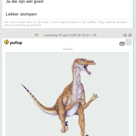
Ja die zijn wel goed
Lekker stompen
No I don't want fiber in my soda. I don't want protein in my waffles. Stop adding random
shit to perfectly good food.
• zaterdag 25 april 2026 @ 20:41 • 59
pullup
smartie