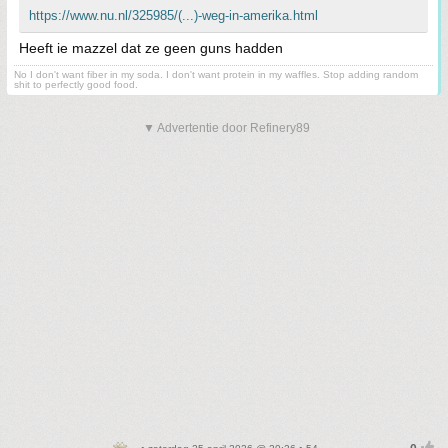
https://www.nu.nl/325985/(...)-weg-in-amerika.html
Heeft ie mazzel dat ze geen guns hadden
No I don't want fiber in my soda. I don't want protein in my waffles. Stop adding random
shit to perfectly good food.
▼ Advertentie door Refinery89