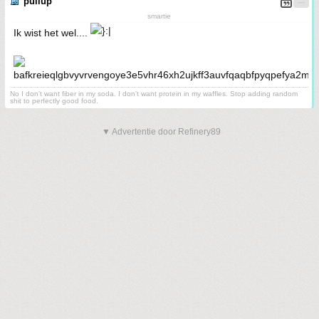
pullup
smartie
Ik wist het wel....
No I don't want fiber in my soda. I don't want protein in my waffles. Stop adding random
shit to perfectly good food.
▼ Advertentie door Refinery89