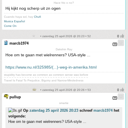
Hace frio o no?
Hij kijkt nog scherp uit zn ogen
Cuando haya sol, hay
Chufi
Musica Español
Come On
• zaterdag 25 april 2026 @ 20:23 • 52
marcb1974
Dakshin Ray
Hoe om te gaan met wielrenners? USA-style ...
https://www.nu.nl/325985/(...)-weg-in-amerika.html
stupidity has become as common as common sense was before
~ ~ ~ ~ ~ ~ ~ ~ ~ ~ ~ ~ ~ ~ ~ ~ ~ ~ ~ ~ ~ ~ ~ ~ ~ ~ ~ ~ ~ ~ ~ ~ ~
Travel Is Fatal To Prejudice, Bigotry and Narrow-Mindedness
• zaterdag 25 april 2026 @ 20:26 • 53
pullup
smartie
Op
zaterdag 25 april 2026 20:23
schreef
marcb1974
het
volgende:
Hoe om te gaan met wielrenners? USA-style ...