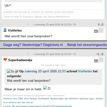
Uh?
stupidity has become as common as common sense was before
~ ~ ~ ~ ~ ~ ~ ~ ~ ~ ~ ~ ~ ~ ~ ~ ~ ~ ~ ~ ~ ~ ~ ~ ~ ~ ~ ~ ~ ~ ~ ~ ~
Travel Is Fatal To Prejudice, Bigotry and Narrow-Mindedness
• zaterdag 25 april 2026 @ 21:53 • 70
ViaVertex
Wat wordt hier zoal besproken?
Dagje weg? Stedentripje? Dagtickets.nl
Bekijk het streamingaanb
• zaterdag 25 april 2026 @ 21:54 • 71
Superbadeendje
De wereld is mijn vijver
Op
zaterdag 25 april 2026 21:53
schreef
ViaVertex
het
volgende:
Wat wordt hier zoal besproken?
Waar je maar zin in hebt.
Actioni contrariam semper et æqualem esse reactionem
Gedicht voor SBE door Deisyy
,
DerRabbit: Badeendjes zijn iedereen zijn/haar type, anders
is er serieus iets mis met je!
Lovely: Na veel gedoe,maar gelukt dankzij @Superbadeendje