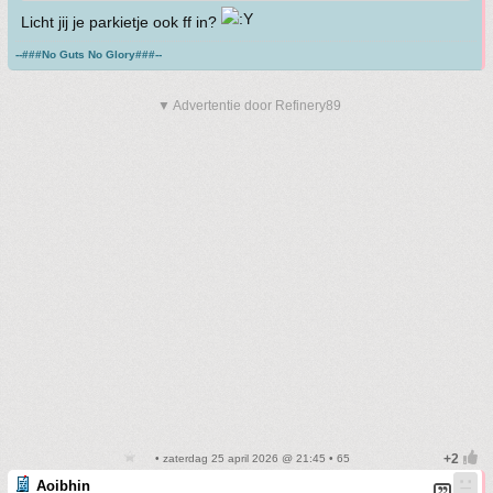
Licht jij je parkietje ook ff in?
--###No Guts No Glory###--
▼ Advertentie door Refinery89
• zaterdag 25 april 2026 @ 21:45 • 65
Aoibhin