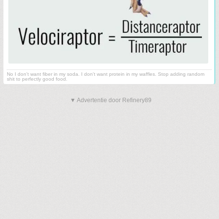
No I don't want fiber in my soda. I don't want protein in my waffles. Stop adding random
shit to perfectly good food.
▼ Advertentie door Refinery89