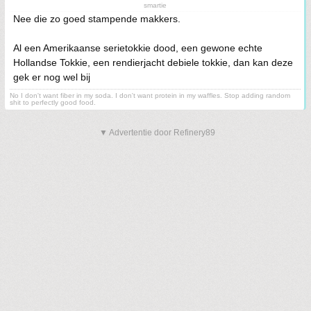
smartie
Nee die zo goed stampende makkers.
Al een Amerikaanse serietokkie dood, een gewone echte
Hollandse Tokkie, een rendierjacht debiele tokkie, dan kan deze
gek er nog wel bij
No I don't want fiber in my soda. I don't want protein in my waffles. Stop adding random
shit to perfectly good food.
▼ Advertentie door Refinery89