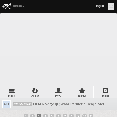
forum
log in
Index
Actief
MyAT
Nieuw
Dicht
HEMA &gt;&gt; waar Parkietje losgelaten wordt
40+
40+ SC #5714
1
2
3
4
5
6
7
8
9
10
11