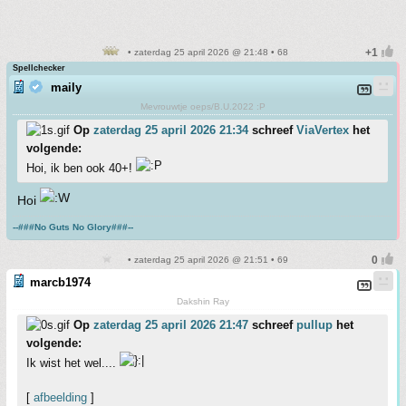
• zaterdag 25 april 2026 @ 21:48 • 68
Spellchecker
maily
Mevrouwtje oeps/B.U.2022 :P
Op
zaterdag 25 april 2026 21:34
schreef
ViaVertex
het
volgende:
Hoi, ik ben ook 40+!
Hoi
--###No Guts No Glory###--
• zaterdag 25 april 2026 @ 21:51 • 69
marcb1974
Dakshin Ray
Op
zaterdag 25 april 2026 21:47
schreef
pullup
het
volgende:
Ik wist het wel....
[
afbeelding
]