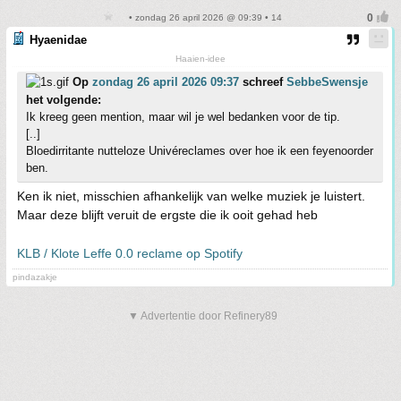
• zondag 26 april 2026 @ 09:39 • 14
Hyaenidae
Haaien-idee
Op
zondag 26 april 2026 09:37
schreef
SebbeSwensje
het volgende:
Ik kreeg geen mention, maar wil je wel bedanken voor de tip.
[..]
Bloedirritante nutteloze Univéreclames over hoe ik een feyenoorder
ben.
Ken ik niet, misschien afhankelijk van welke muziek je luistert.
Maar deze blijft veruit de ergste die ik ooit gehad heb
KLB / Klote Leffe 0.0 reclame op Spotify
pindazakje
▼ Advertentie door Refinery89