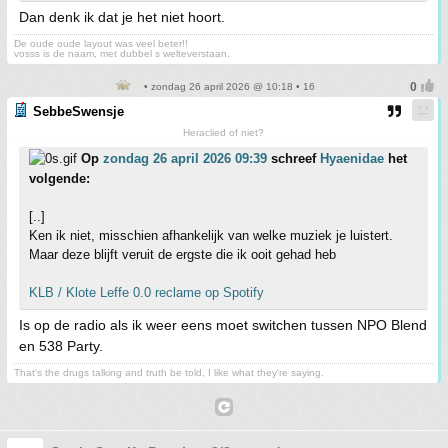
Dan denk ik dat je het niet hoort.
De oude oude layout was veel beter!!
vosss is de naam, met dubbel s welteverstaan.
• zondag 26 april 2026 @ 10:18 • 16
SebbeSwensje
Heraclied of niet?
Op
zondag 26 april 2026 09:39
schreef
Hyaenidae
het
volgende:
[..]
Ken ik niet, misschien afhankelijk van welke muziek je luistert.
Maar deze blijft veruit de ergste die ik ooit gehad heb
KLB / Klote Leffe 0.0 reclame op Spotify
Is op de radio als ik weer eens moet switchen tussen NPO Blend
en 538 Party.
That's the drugs talking and truth be told, I like what they're saying.