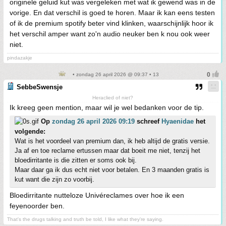
originele geluid kut was vergeleken met wat ik gewend was in de
vorige. En dat verschil is goed te horen. Maar ik kan eens testen
of ik de premium spotify beter vind klinken, waarschijnlijk hoor ik
het verschil amper want zo'n audio neuker ben k nou ook weer
niet.
pindazakje
• zondag 26 april 2026 @ 09:37 • 13
SebbeSwensje
Heraclied of niet?
Ik kreeg geen mention, maar wil je wel bedanken voor de tip.
Op
zondag 26 april 2026 09:19
schreef
Hyaenidae
het
volgende:
Wat is het voordeel van premium dan, ik heb altijd de gratis versie.
Ja af en toe reclame ertussen maar dat boeit me niet, tenzij het
bloedirritante is die zitten er soms ook bij.
Maar daar ga ik dus echt niet voor betalen. En 3 maanden gratis is
kut want die zijn zo voorbij.
Bloedirritante nutteloze Univéreclames over hoe ik een
feyenoorder ben.
That's the drugs talking and truth be told, I like what they're saying.