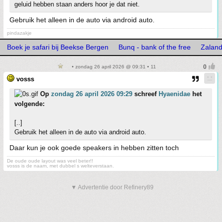
geluid hebben staan anders hoor je dat niet.
Gebruik het alleen in de auto via android auto.
pindazakje
Boek je safari bij Beekse Bergen
Bunq - bank of the free
Zaland
• zondag 26 april 2026 @ 09:31 • 11
vosss
Op
zondag 26 april 2026 09:29
schreef
Hyaenidae
het
volgende:
[..]
Gebruik het alleen in de auto via android auto.
Daar kun je ook goede speakers in hebben zitten toch
De oude oude layout was veel beter!!
vosss is de naam, met dubbel s welteverstaan.
▼ Advertentie door Refinery89