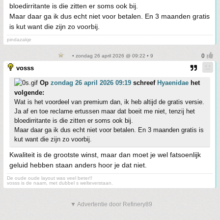
bloedirritante is die zitten er soms ook bij.
Maar daar ga ik dus echt niet voor betalen. En 3 maanden gratis
is kut want die zijn zo voorbij.
pindazakje
• zondag 26 april 2026 @ 09:22 • 9
vosss
Op
zondag 26 april 2026 09:19
schreef
Hyaenidae
het
volgende:
Wat is het voordeel van premium dan, ik heb altijd de gratis versie.
Ja af en toe reclame ertussen maar dat boeit me niet, tenzij het
bloedirritante is die zitten er soms ook bij.
Maar daar ga ik dus echt niet voor betalen. En 3 maanden gratis is
kut want die zijn zo voorbij.
Kwaliteit is de grootste winst, maar dan moet je wel fatsoenlijk
geluid hebben staan anders hoor je dat niet.
De oude oude layout was veel beter!!
vosss is de naam, met dubbel s welteverstaan.
▼ Advertentie door Refinery89