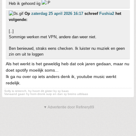
Heb ik gehoord iig
Op
zaterdag 25 april 2026 16:17
schreef
Fushia2
het
volgende:
[..]
Sommige werken met VPN, andere dan weer niet.
Ben benieuwd, straks eens checken. Ik luister nu muziek en geen
zin om uit te loggen
Als het werkt is het geweldig heb dat ook jaren gedaan, maar nu
doet spotify moeilijk soms...
Ik ga nu over op iets anders denk ik, youtube music werkt
redelijk.
Solly is retrench, hy hoort dit gister by sy baas
Vanaand gaan hy hom dronk suip en dan sy breins uitblaas
▼ Advertentie door Refinery89