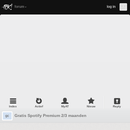
forum
log in
Index
Actief
MyAT
Nieuw
Reply
Gratis Spotify Premium 2/3 maanden
gc