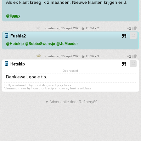
Als ex klant kreeg ik 2 maanden. Nieuwe klanten krijgen er 3.
@jigggy
• zaterdag 25 april 2026 @ 15:34 • 2
Fushia2
@Hetekip
@SebbeSwensje
@JeMoeder
• zaterdag 25 april 2026 @ 15:36 • 3
Hetekip
Depressief
Dankjewel, goeie tip.
Solly is retrench, hy hoort dit gister by sy baas
Vanaand gaan hy hom dronk suip en dan sy breins uitblaas
▼ Advertentie door Refinery89