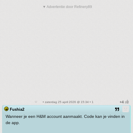
▼ Advertentie door Refinery89
• zaterdag 25 april 2026 @ 15:34 • 1
Fushia2
Wanneer je een H&M account aanmaakt. Code kan je vinden in
de app.