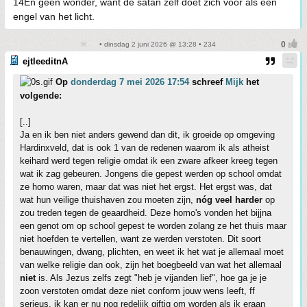
14En geen wonder, want de satan zelf doet zich voor als een
engel van het licht.
• dinsdag 2 juni 2026 @ 13:28 • 234
ejtleeditnA
Op
donderdag 7 mei 2026 17:54
schreef
Mijk
het
volgende:
[..]
Ja en ik ben niet anders gewend dan dit, ik groeide op omgeving
Hardinxveld, dat is ook 1 van de redenen waarom ik als atheist
keihard werd tegen religie omdat ik een zware afkeer kreeg tegen
wat ik zag gebeuren. Jongens die gepest werden op school omdat
ze homo waren, maar dat was niet het ergst. Het ergst was, dat
wat hun veilige thuishaven zou moeten zijn,
nóg veel harder
op
zou treden tegen de geaardheid. Deze homo's vonden het bijjna
een genot om op school gepest te worden zolang ze het thuis maar
niet hoefden te vertellen, want ze werden verstoten. Dit soort
benauwingen, dwang, plichten, en weet ik het wat je allemaal moet
van welke religie dan ook, zijn het boegbeeld van wat het allemaal
niet
is. Als Jezus zelfs zegt "heb je vijanden lief", hoe ga je je
zoon verstoten omdat deze niet conform jouw wens leeft, ff
serieus, ik kan er nu nog redelijk giftig om worden als ik eraan