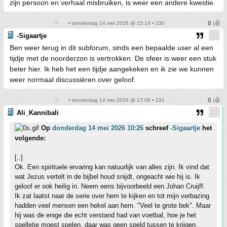
zijn persoon en verhaal misbruiken, is weer een andere kwestie.
• donderdag 14 mei 2026 @ 15:14 • 230
-Sigaartje
Ben weer terug in dit subforum, sinds een bepaalde user al een
tijdje met de noorderzon is vertrokken. De sfeer is weer een stuk
beter hier. Ik heb het een tijdje aangekeken en ik zie we kunnen
weer normaal discussiëren over geloof.
• donderdag 14 mei 2026 @ 17:08 • 231
Ali_Kannibali
Op
donderdag 14 mei 2026 10:26
schreef
-Sigaartje
het
volgende:
[..]
Ok. Een spirituele ervaring kan natuurlijk van alles zijn. Ik vind dat
wat Jezus vertelt in de bijbel houd snijdt, ongeacht wie hij is. Ik
geloof er ook heilig in. Neem eens bijvoorbeeld een Johan Cruijff.
Ik zat laatst naar de serie over hem te kijken en tot mijn verbazing
hadden veel mensen een hekel aan hem. "Veel te grote bek". Maar
hij was de enige die echt verstand had van voetbal, hoe je het
spelletje moest spelen, daar was geen speld tussen te krijgen.