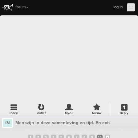
forum
log in
Index
Actief
MyAT
Nieuw
Reply
Menszijn in deze samenleving en tijd. En exit
f&l
1
2
3
4
5
6
7
8
9
10