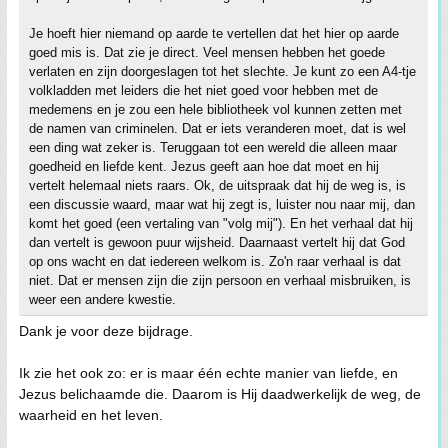
Je hoeft hier niemand op aarde te vertellen dat het hier op aarde
goed mis is. Dat zie je direct. Veel mensen hebben het goede
verlaten en zijn doorgeslagen tot het slechte. Je kunt zo een A4-tje
volkladden met leiders die het niet goed voor hebben met de
medemens en je zou een hele bibliotheek vol kunnen zetten met
de namen van criminelen. Dat er iets veranderen moet, dat is wel
een ding wat zeker is. Teruggaan tot een wereld die alleen maar
goedheid en liefde kent. Jezus geeft aan hoe dat moet en hij
vertelt helemaal niets raars. Ok, de uitspraak dat hij de weg is, is
een discussie waard, maar wat hij zegt is, luister nou naar mij, dan
komt het goed (een vertaling van "volg mij"). En het verhaal dat hij
dan vertelt is gewoon puur wijsheid. Daarnaast vertelt hij dat God
op ons wacht en dat iedereen welkom is. Zo'n raar verhaal is dat
niet. Dat er mensen zijn die zijn persoon en verhaal misbruiken, is
weer een andere kwestie.
Dank je voor deze bijdrage.
Ik zie het ook zo: er is maar één echte manier van liefde, en
Jezus belichaamde die. Daarom is Hij daadwerkelijk de weg, de
waarheid en het leven.