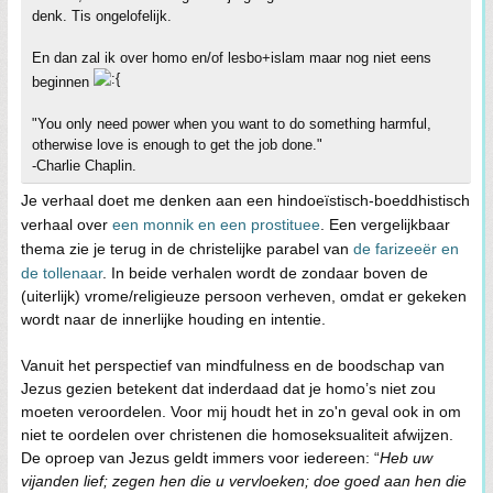
denk. Tis ongelofelijk.
En dan zal ik over homo en/of lesbo+islam maar nog niet eens
beginnen
"You only need power when you want to do something harmful,
otherwise love is enough to get the job done."
-Charlie Chaplin.
Je verhaal doet me denken aan een hindoeïstisch-boeddhistisch
verhaal over
een monnik en een prostituee
. Een vergelijkbaar
thema zie je terug in de christelijke parabel van
de farizeeër en
de tollenaar
. In beide verhalen wordt de zondaar boven de
(uiterlijk) vrome/religieuze persoon verheven, omdat er gekeken
wordt naar de innerlijke houding en intentie.
Vanuit het perspectief van mindfulness en de boodschap van
Jezus gezien betekent dat inderdaad dat je homo’s niet zou
moeten veroordelen. Voor mij houdt het in zo'n geval ook in om
niet te oordelen over christenen die homoseksualiteit afwijzen.
De oproep van Jezus geldt immers voor iedereen: “
Heb uw
vijanden lief; zegen hen die u vervloeken; doe goed aan hen die