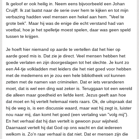
Ik geloof er ook heilig in. Neem eens bijvoorbeeld een Johan
Cruijff. Ik zat laatst naar de serie over hem te kijken en tot mijn
verbazing hadden veel mensen een hekel aan hem. "Veel te
grote bek". Maar hij was de enige die echt verstand had van
voetbal, hoe je het spelletje moest spelen, daar was geen speld
tussen te krijgen.
Je hoeft hier niemand op aarde te vertellen dat het hier op
aarde goed mis is. Dat zie je direct. Veel mensen hebben het
goede verlaten en zijn doorgeslagen tot het slechte. Je kunt zo
een A4-tje volkladden met leiders die het niet goed voor hebben
met de medemens en je zou een hele bibliotheek vol kunnen
zetten met de namen van criminelen. Dat er iets veranderen
moet, dat is wel een ding wat zeker is. Teruggaan tot een wereld
die alleen maar goedheid en liefde kent. Jezus geeft aan hoe
dat moet en hij vertelt helemaal niets raars. Ok, de uitspraak dat
hij de weg is, is een discussie waard, maar wat hij zegt is, luister
nou naar mij, dan komt het goed (een vertaling van "volg mij").
En het verhaal dat hij dan vertelt is gewoon puur wijsheid.
Daarnaast vertelt hij dat God op ons wacht en dat iedereen
welkom is. Zo'n raar verhaal is dat niet. Dat er mensen zijn die