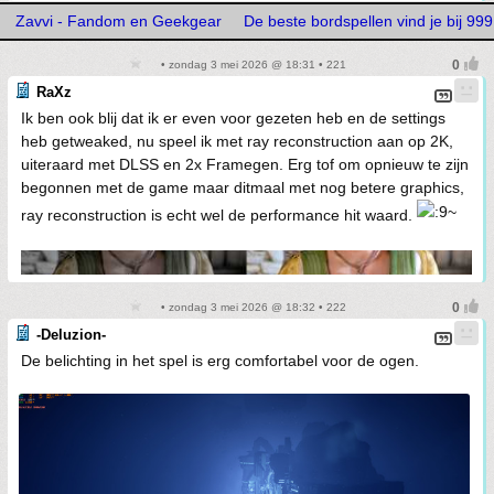
Zavvi - Fandom en Geekgear
De beste bordspellen vind je bij 9
• zondag 3 mei 2026 @ 18:31 • 221
RaXz
Ik ben ook blij dat ik er even voor gezeten heb en de settings
heb getweaked, nu speel ik met ray reconstruction aan op 2K,
uiteraard met DLSS en 2x Framegen. Erg tof om opnieuw te zijn
begonnen met de game maar ditmaal met nog betere graphics,
ray reconstruction is echt wel de performance hit waard.
• zondag 3 mei 2026 @ 18:32 • 222
-Deluzion-
De belichting in het spel is erg comfortabel voor de ogen.