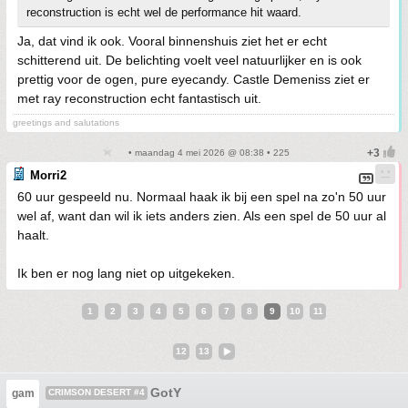
reconstruction is echt wel de performance hit waard.
Ja, dat vind ik ook. Vooral binnenshuis ziet het er echt
schitterend uit. De belichting voelt veel natuurlijker en is ook
prettig voor de ogen, pure eyecandy. Castle Demeniss ziet er
met ray reconstruction echt fantastisch uit.
greetings and salutations
• maandag 4 mei 2026 @ 08:38 • 225
Morri2
60 uur gespeeld nu. Normaal haak ik bij een spel na zo'n 50 uur
wel af, want dan wil ik iets anders zien. Als een spel de 50 uur al
haalt.
Ik ben er nog lang niet op uitgekeken.
1
2
3
4
5
6
7
8
9
10
11
12
13
GotY
gam
CRIMSON DESERT #4