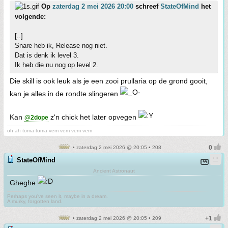
Op
zaterdag 2 mei 2026 20:00
schreef
StateOfMind
het
volgende:
[..]
Snare heb ik, Release nog niet.
Dat is denk ik level 3.
Ik heb die nu nog op level 2.
Die skill is ook leuk als je een zooi prullaria op de grond gooit,
kan je alles in de rondte slingeren
Kan
z'n chick het later opvegen
@2dope
oh ah toma toma vem vem vem vem
• zaterdag 2 mei 2026 @ 20:05 • 208
StateOfMind
Ancient Astronaut
Gheghe
Perhaps you've seen it, maybe in a dream.
A murky, forgotten land.
• zaterdag 2 mei 2026 @ 20:05 • 209