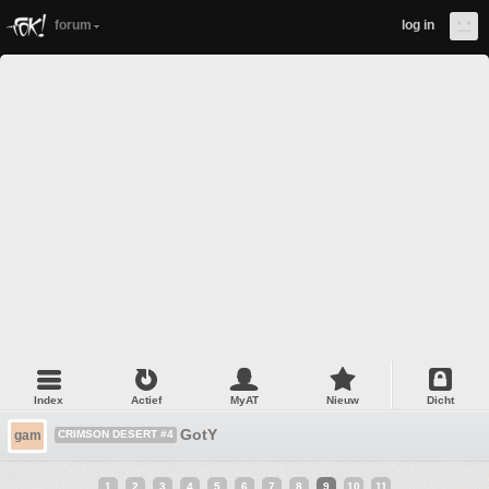
forum
log in
Index
Actief
MyAT
Nieuw
Dicht
GotY
gam
CRIMSON DESERT #4
1
2
3
4
5
6
7
8
9
10
11