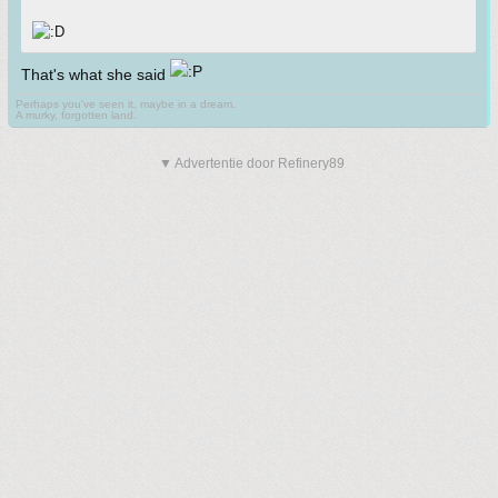
That's what she said
Perhaps you've seen it, maybe in a dream.
A murky, forgotten land.
▼ Advertentie door Refinery89