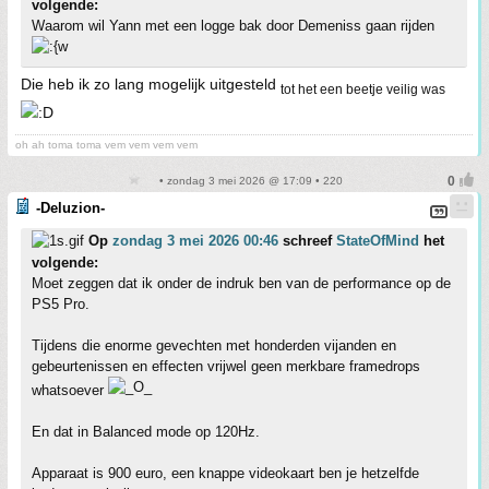
volgende:
Waarom wil Yann met een logge bak door Demeniss gaan rijden
Die heb ik zo lang mogelijk uitgesteld
tot het een beetje veilig was
oh ah toma toma vem vem vem vem
• zondag 3 mei 2026 @ 17:09 • 220
-Deluzion-
Op
zondag 3 mei 2026 00:46
schreef
StateOfMind
het
volgende:
Moet zeggen dat ik onder de indruk ben van de performance op de
PS5 Pro.
Tijdens die enorme gevechten met honderden vijanden en
gebeurtenissen en effecten vrijwel geen merkbare framedrops
whatsoever
En dat in Balanced mode op 120Hz.
Apparaat is 900 euro, een knappe videokaart ben je hetzelfde