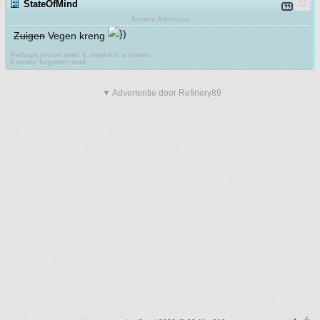
StateOfMind
Ancient Astronaut
Zuigen
Vegen kreng
Perhaps you've seen it, maybe in a dream.
A murky, forgotten land.
▼ Advertentie door Refinery89