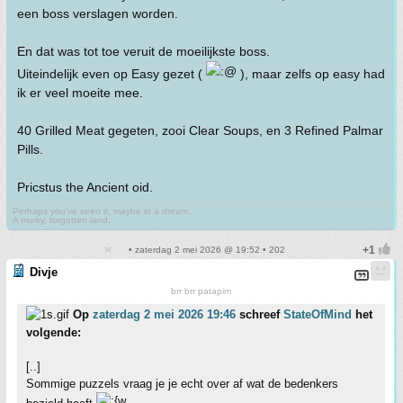
een boss verslagen worden.
En dat was tot toe veruit de moeilijkste boss.
Uiteindelijk even op Easy gezet (
), maar zelfs op easy had
ik er veel moeite mee.
40 Grilled Meat gegeten, zooi Clear Soups, en 3 Refined Palmar
Pills.
Pricstus the Ancient oid.
Perhaps you've seen it, maybe in a dream.
A murky, forgotten land.
• zaterdag 2 mei 2026 @ 19:52 • 202
Divje
brr brr patapim
Op
zaterdag 2 mei 2026 19:46
schreef
StateOfMind
het
volgende:
[..]
Sommige puzzels vraag je je echt over af wat de bedenkers