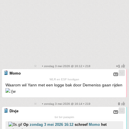
• zondag 3 mei 2026 @ 16:12 • 218
Momo
WLR en ESF hooligan
Waarom wil Yann met een logge bak door Demeniss gaan rijden
• zondag 3 mei 2026 @ 16:14 • 219
Divje
brr brr patapim
Op
zondag 3 mei 2026 16:12
schreef
Momo
het