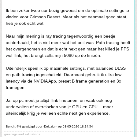
Ik ben zeker twee uur bezig geweest om de optimale settings te
vinden voor Crimson Desert. Maar als het eenmaal goed staat,
heb je ook echt wat.
Naar mijn mening is ray tracing tegenwoordig een beetje
achterhaald, het is niet meer wat het ooit was. Path tracing heeft
het overgenomen en dat is echt next gen maar het killed je FPS
wel flink, het brengt zelfs mijn 5080 op de knieën.
Uiteindelijk speel ik op maximale settings, met balanced DLSS
en path tracing ingeschakeld. Daarnaast gebruik ik ultra low
latency via de NVIDIA App, preset B frame generation en 3x
framegen.
Ja, op pc moet je altijd flink finetunen, en vaak ook nog
undervolten of overclocken van je GPU en CPU… maar
uiteindelijk krijg je wel een echte next gen experience.
Bericht 4% gewijzigd door -Deluzion- op 03-05-2026 18:14:54
greetings and salutations