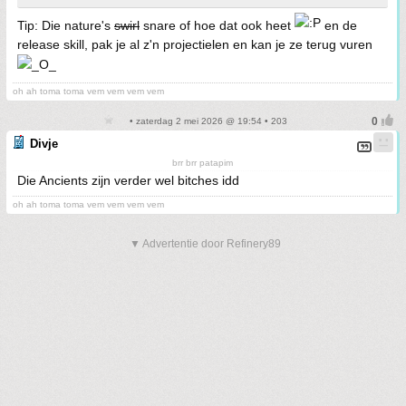
Tip: Die nature's
swirl
snare of hoe dat ook heet
en de
release skill, pak je al z'n projectielen en kan je ze terug vuren
oh ah toma toma vem vem vem vem
• zaterdag 2 mei 2026 @ 19:54 • 203
Divje
brr brr patapim
Die Ancients zijn verder wel bitches idd
oh ah toma toma vem vem vem vem
▼ Advertentie door Refinery89