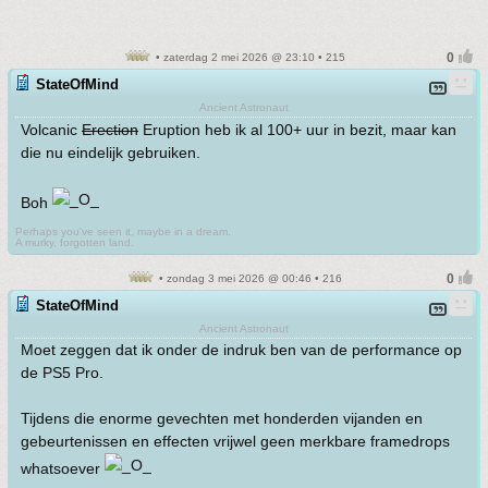
• zaterdag 2 mei 2026 @ 23:10 • 215
StateOfMind
Ancient Astronaut
Volcanic
Erection
Eruption heb ik al 100+ uur in bezit, maar kan
die nu eindelijk gebruiken.
Boh
Perhaps you've seen it, maybe in a dream.
A murky, forgotten land.
• zondag 3 mei 2026 @ 00:46 • 216
StateOfMind
Ancient Astronaut
Moet zeggen dat ik onder de indruk ben van de performance op
de PS5 Pro.
Tijdens die enorme gevechten met honderden vijanden en
gebeurtenissen en effecten vrijwel geen merkbare framedrops
whatsoever