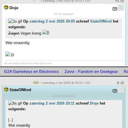
• zaterdag 2 mei 2026 @ 20:11 • 210
Divje
brr brr patapim
Op
zaterdag 2 mei 2026 20:05
schreef
StateOfMind
het
volgende:
Zuigen
Vegen kreng
Wat onaardig
oh ah toma toma vem vem vem vem
G2A Gamekeys en Electronics
Zavvi - Fandom en Geekgear
Ra
• zaterdag 2 mei 2026 @ 20:21 • 211
StateOfMind
Ancient Astronaut
Op
zaterdag 2 mei 2026 20:11
schreef
Divje
het
volgende:
[..]
Wat onaardig