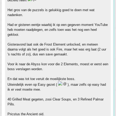
bezield heeft
Het gros van de puzzels is gelukkig goed te doen met wat
nadenken.
Had er gisteren eentje waarbij ik op een gegeven moment YouTube
heb moeten raadplegen, en zelfs toen was het nog een heel
geklooi.
Gisteravond laat ook de Frost Element unlocked, en meteen
daarna volgt als het goed is ook Fire, maar het was erg laat (2 uur
's nachts of zo), dus een save gemaakt.
Voor ik naar de Abyss kon voor die 2 Elements, moest er eerst een
boss verslagen worden.
En dat was tot toe veruit de moeilijkste boss.
Uiteindelijk even op Easy gezet (
), maar zelfs op easy had
ik er veel moeite mee.
40 Grilled Meat gegeten, zooi Clear Soups, en 3 Refined Palmar
Pills.
Pricstus the Ancient oid.