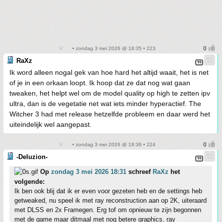
• zondag 3 mei 2026 @ 18:35 • 223
RaXz
Ik word alleen nogal gek van hoe hard het altijd waait, het is net
of je in een orkaan loopt. Ik hoop dat ze dat nog wat gaan
tweaken, het helpt wel om de model quality op high te zetten ipv
ultra, dan is de vegetatie net wat iets minder hyperactief. The
Witcher 3 had met release hetzelfde probleem en daar werd het
uiteindelijk wel aangepast.
• zondag 3 mei 2026 @ 18:36 • 224
-Deluzion-
Op
zondag 3 mei 2026 18:31
schreef
RaXz
het
volgende:
Ik ben ook blij dat ik er even voor gezeten heb en de settings heb
getweaked, nu speel ik met ray reconstruction aan op 2K, uiteraard
met DLSS en 2x Framegen. Erg tof om opnieuw te zijn begonnen
met de game maar ditmaal met nog betere graphics, ray