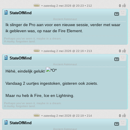
• zaterdag 2 mei 2026 @ 20:23 • 212
StateOfMind
Ancient Astronaut
Ik slinger de Pro aan voor een nieuwe sessie, verder met waar
ik gebleven was, op naar de Fire Element.
Perhaps you've seen it, maybe in a dream.
A murky, forgotten land.
• zaterdag 2 mei 2026 @ 22:16 • 213
StateOfMind
Ancient Astronaut
Hèhè, eindelijk gelukt
Vandaag 2 uurtjes ingestoken, gisteren ook zoiets.
Maar nu heb ik Fire, Ice en Lightning.
Perhaps you've seen it, maybe in a dream.
A murky, forgotten land.
• zaterdag 2 mei 2026 @ 22:19 • 214
StateOfMind
Ancient Astronaut