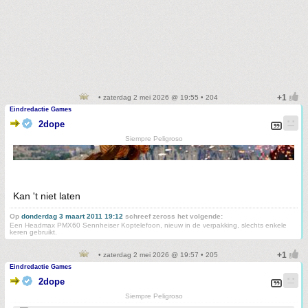
• zaterdag 2 mei 2026 @ 19:55 • 204
Eindredactie Games
2dope
Siempre Peligroso
Kan 't niet laten
Op
donderdag 3 maart 2011 19:12
schreef zeross het volgende:
Een Headmax PMX60 Sennheiser Koptelefoon, nieuw in de verpakking, slechts enkele
keren gebruikt.
• zaterdag 2 mei 2026 @ 19:57 • 205
Eindredactie Games
2dope
Siempre Peligroso