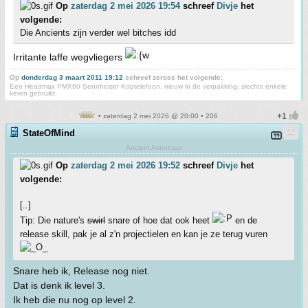
Op
zaterdag 2 mei 2026 19:54
schreef
Divje
het
volgende:
Die Ancients zijn verder wel bitches idd
Irritante laffe wegvliegers
Op
donderdag 3 maart 2011 19:12
schreef zeross het volgende:
Een Headmax PMX60 Sennheiser Koptelefoon, nieuw in de verpakking, slechts enkele
keren gebruikt.
• zaterdag 2 mei 2026 @ 20:00 • 206
StateOfMind
Ancient Astronaut
Op
zaterdag 2 mei 2026 19:52
schreef
Divje
het
volgende:
[..]
Tip: Die nature's
swirl
snare of hoe dat ook heet
en de
release skill, pak je al z'n projectielen en kan je ze terug vuren
Snare heb ik, Release nog niet.
Dat is denk ik level 3.
Ik heb die nu nog op level 2.