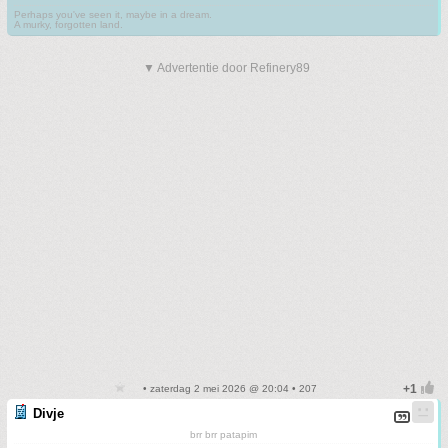
Perhaps you've seen it, maybe in a dream.
A murky, forgotten land.
▼ Advertentie door Refinery89
• zaterdag 2 mei 2026 @ 20:04 • 207
Divje
brr brr patapim