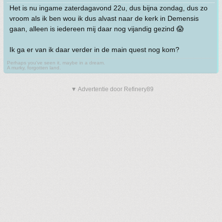
Het is nu ingame zaterdagavond 22u, dus bijna zondag, dus zo
vroom als ik ben wou ik dus alvast naar de kerk in Demensis
gaan, alleen is iedereen mij daar nog vijandig gezind 😱
Ik ga er van ik daar verder in de main quest nog kom?
Perhaps you've seen it, maybe in a dream.
A murky, forgotten land.
▼ Advertentie door Refinery89