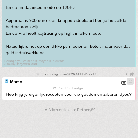
En dat in Balanced mode op 120Hz.
Apparaat is 900 euro, een knappe videokaart ben je hetzelfde
bedrag aan kwijt.
En de Pro heeft raytracing op high, in elke mode.
Natuurlijk is het op een dikke pc mooier en beter, maar voor dat
geld indrukwekkend.
Perhaps you've seen it, maybe in a dream.
A murky, forgotten land.
• zondag 3 mei 2026 @ 11:45 • 217
Momo
WLR en ESF hooligan
Hoe krijg je eigenlijk recepten voor die gouden en zilveren dyes?
▼ Advertentie door Refinery89