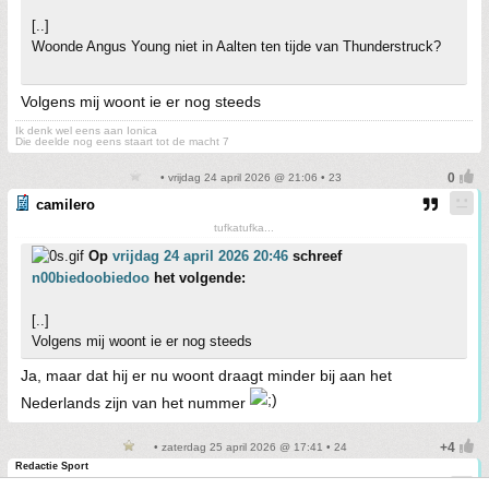
[..]
Woonde Angus Young niet in Aalten ten tijde van Thunderstruck?
Volgens mij woont ie er nog steeds
Ik denk wel eens aan Ionica
Die deelde nog eens staart tot de macht 7
• vrijdag 24 april 2026 @ 21:06 • 23
camilero
tufkatufka...
Op
vrijdag 24 april 2026 20:46
schreef
n00biedoobiedoo
het volgende:
[..]
Volgens mij woont ie er nog steeds
Ja, maar dat hij er nu woont draagt minder bij aan het
Nederlands zijn van het nummer
• zaterdag 25 april 2026 @ 17:41 • 24
Redactie Sport