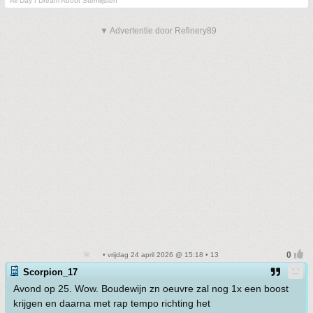
All Day I Dream About Stemlijsten
▼ Advertentie door Refinery89
• vrijdag 24 april 2026 @ 15:18 • 13
Scorpion_17
Avond op 25. Wow. Boudewijn zn oeuvre zal nog 1x een boost
krijgen en daarna met rap tempo richting het