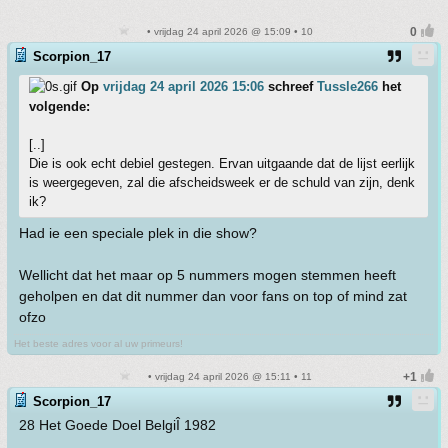
• vrijdag 24 april 2026 @ 15:09 • 10
Scorpion_17
Op
vrijdag 24 april 2026 15:06
schreef
Tussle266
het
volgende:
[..]
Die is ook echt debiel gestegen. Ervan uitgaande dat de lijst eerlijk
is weergegeven, zal die afscheidsweek er de schuld van zijn, denk
ik?
Had ie een speciale plek in die show?
Wellicht dat het maar op 5 nummers mogen stemmen heeft
geholpen en dat dit nummer dan voor fans on top of mind zat
ofzo
Het beste adres voor al uw primeurs!
• vrijdag 24 april 2026 @ 15:11 • 11
Scorpion_17
28 Het Goede Doel BelgiÎ 1982