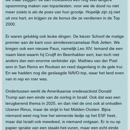
opsomming maken van topartiesten, voor wie de dood nu niet
meer zoiets is als de poes van hun grootje. Hopelijk zijn zij niet
uit ons hart, en krijgen ze de bonus die ze verdienen in de Top
2000.
Er waren gelukkig ook leuke dingen. De kiezer Schoof de matige
premier aan de kant voor airmilesverzamelaar Rob Jetten. We
kregen ook een nieuwe Paus, namelijk Leo XIV. Iemand die een
naam kiest waarin hij Cruijff én Beenhakker eert, kan toch niet
anders dan een enorme verbinder zijn. Mathieu van der Poel
won in San Remo en Roubaix en reed dagenlang in de gele trui.
En we hadden nog die geslaagde NAVO-top, waar het land even
van in rep en roer was.
Ondertussen werkt de Amerikaanse vredesactivist Donald
Trump aan een einde van de oorlog in Israël. Ook dat was een
terugkerend thema in 2025, en dan niet de ons ook al ontvallen
IJzeren Rinus, maar de strijd in het Midden-Oosten. Bijna
niemand weet nog hoe het winnende liedje op het ESF heet,
maar dat Israël ook meedeed, is niemand ontgaan. Er is nu op
papier sprake van een staakt-het-vuren, maar een echt einde