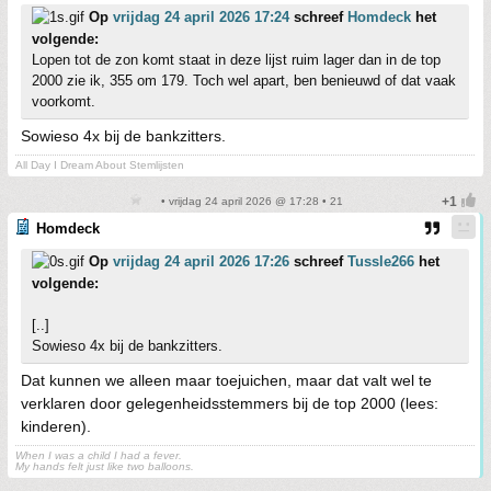
Op
vrijdag 24 april 2026 17:24
schreef
Homdeck
het
volgende:
Lopen tot de zon komt staat in deze lijst ruim lager dan in de top
2000 zie ik, 355 om 179. Toch wel apart, ben benieuwd of dat vaak
voorkomt.
Sowieso 4x bij de bankzitters.
All Day I Dream About Stemlijsten
• vrijdag 24 april 2026 @ 17:28 • 21
Homdeck
Op
vrijdag 24 april 2026 17:26
schreef
Tussle266
het
volgende:
[..]
Sowieso 4x bij de bankzitters.
Dat kunnen we alleen maar toejuichen, maar dat valt wel te
verklaren door gelegenheidsstemmers bij de top 2000 (lees:
kinderen).
When I was a child I had a fever.
My hands felt just like two balloons.