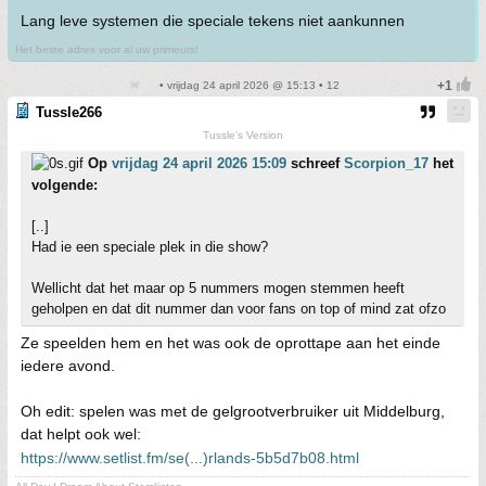
Lang leve systemen die speciale tekens niet aankunnen
Het beste adres voor al uw primeurs!
• vrijdag 24 april 2026 @ 15:13 • 12
Tussle266
Tussle's Version
Op
vrijdag 24 april 2026 15:09
schreef
Scorpion_17
het
volgende:
[..]
Had ie een speciale plek in die show?
Wellicht dat het maar op 5 nummers mogen stemmen heeft
geholpen en dat dit nummer dan voor fans on top of mind zat ofzo
Ze speelden hem en het was ook de oprottape aan het einde
iedere avond.
Oh edit: spelen was met de gelgrootverbruiker uit Middelburg,
dat helpt ook wel:
https://www.setlist.fm/se(...)rlands-5b5d7b08.html