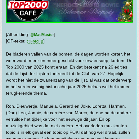
[Afbeelding:
]
@MadMaster
[OP-tekst:
]
@Fred_B
De bladeren vallen van de bomen, de dagen worden korter, het
weer wordt meer en meer geschikt voor erwtensoep, kortom: De
Top 2000 van 2025 komt eraan! En dat betekent na 26 edities
dat de Lijst der Lijsten toetreedt tot de Club van 27. Hopelijk
wordt het niet de zwanenzang van de lijst, al was dat onderwerp
in het verder weinig historische jaar 2025 helaas wel het immer
terugkerende thema.
Ron, Dieuwertje, Manuëla, Gerard en Joke, Loretta, Harmen,
(Don) Leo, Jonnie, de carrière van Marco, de ene na de andere
verruilde het tijdelijke voor het eeuwige dit jaar. En op
muziekgebied was dat niet anders. Het overleden muzikanten-
topic is in elk geval een topic op FOK! dat nog wel draait, zullen
we maar zeggen. Je kan moeiteloos een nog veel langere