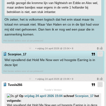
eerlijk gezegd die kromme lijn van Nightwish en Eddie en Alex wel,
maar andere bandjes waar ergens in de verte 1 hollander bij
betrokken is niet, een stuk irritanter.
Oh zeker, het is volkomen logisch dat het erin staat maar tis
totaal mn smaak niet. Maar Van Halen en co in de lijst had voor
mij idd niet gehoeven. Dan ken ik er nog wel een paar die in
aanmerking komen.
Het beste adres voor al uw primeurs!
• vrijdag 24 april 2026 @ 15:04 • 8
Scorpion_17
Wel opvallend dat Hold Me Now een vd hoogste Earring is in
deze lijst
Het beste adres voor al uw primeurs!
• vrijdag 24 april 2026 @ 15:06 • 9
Tussle266
Tussle's Version
Op
vrijdag 24 april 2026 15:04
schreef
Scorpion_17
het
volgende:
Wel opvallend dat Hold Me Now een vd hoogste Earring is in deze