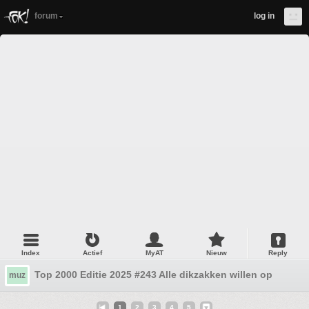
forum
log in
Index
Actief
MyAT
Nieuw
Reply
Top 2000 Editie 2025 #243 Alle dikzakken willen op je lijke
muz
1
2
3
4
5