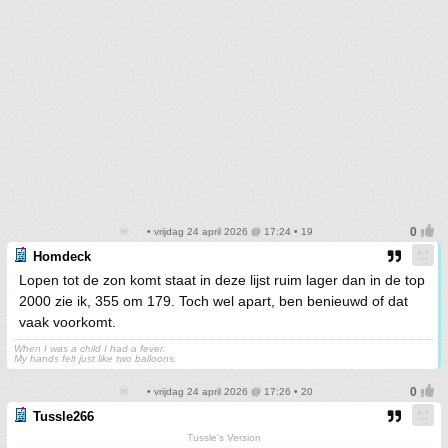
• vrijdag 24 april 2026 @ 17:24 • 19
Homdeck
Lopen tot de zon komt staat in deze lijst ruim lager dan in de top
2000 zie ik, 355 om 179. Toch wel apart, ben benieuwd of dat
vaak voorkomt.
When I was a child I had a fever.
My hands felt just like two balloons.
• vrijdag 24 april 2026 @ 17:26 • 20
Tussle266
Tussle's Version