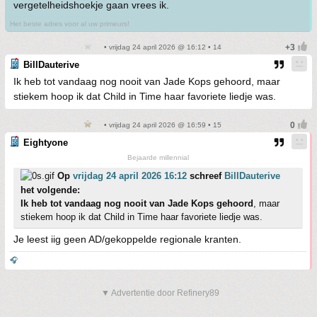
vergetelheidshoekje gaan vrees ik.
Het beste adres voor al uw primeurs!
• vrijdag 24 april 2026 @ 16:12 • 14
BillDauterive
Ik heb tot vandaag nog nooit van Jade Kops gehoord, maar
stiekem hoop ik dat Child in Time haar favoriete liedje was.
• vrijdag 24 april 2026 @ 16:59 • 15
Eightyone
Bejaarde millennial
Op
vrijdag 24 april 2026 16:12
schreef
BillDauterive
het volgende:
Ik heb tot vandaag nog nooit van Jade Kops gehoord
, maar
stiekem hoop ik dat Child in Time haar favoriete liedje was.
Je leest iig geen AD/gekoppelde regionale kranten.
🎧
▼ Advertentie door Refinery89