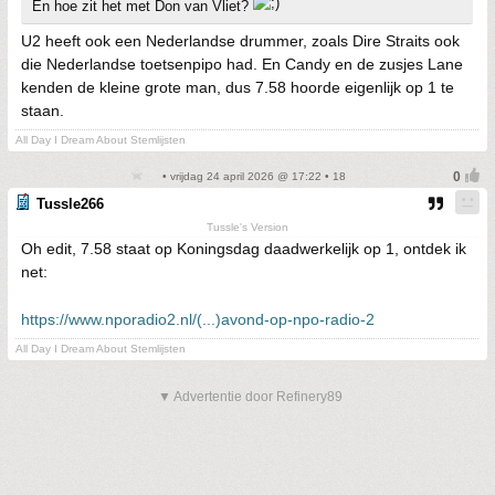
En hoe zit het met Don van Vliet?
U2 heeft ook een Nederlandse drummer, zoals Dire Straits ook
die Nederlandse toetsenpipo had. En Candy en de zusjes Lane
kenden de kleine grote man, dus 7.58 hoorde eigenlijk op 1 te
staan.
All Day I Dream About Stemlijsten
• vrijdag 24 april 2026 @ 17:22 • 18
Tussle266
Tussle's Version
Oh edit, 7.58 staat op Koningsdag daadwerkelijk op 1, ontdek ik
net:
https://www.nporadio2.nl/(...)avond-op-npo-radio-2
All Day I Dream About Stemlijsten
▼ Advertentie door Refinery89