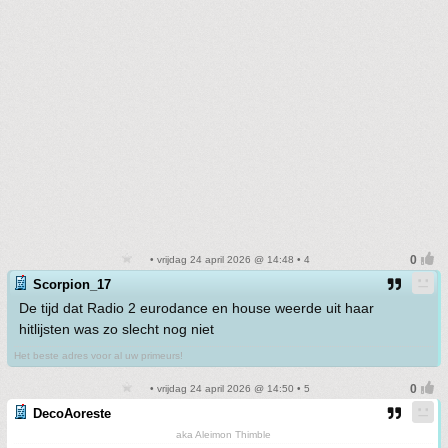
• vrijdag 24 april 2026 @ 14:48 • 4
Scorpion_17
De tijd dat Radio 2 eurodance en house weerde uit haar
hitlijsten was zo slecht nog niet
Het beste adres voor al uw primeurs!
• vrijdag 24 april 2026 @ 14:50 • 5
DecoAoreste
aka Aleimon Thimble