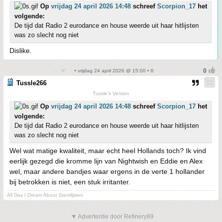
Op
vrijdag 24 april 2026 14:48
schreef
Scorpion_17
het
volgende:
De tijd dat Radio 2 eurodance en house weerde uit haar hitlijsten
was zo slecht nog niet
Dislike.
• vrijdag 24 april 2026 @ 15:00 • 6
Tussle266
Tussle's Version
Op
vrijdag 24 april 2026 14:48
schreef
Scorpion_17
het
volgende:
De tijd dat Radio 2 eurodance en house weerde uit haar hitlijsten
was zo slecht nog niet
Wel wat matige kwaliteit, maar echt heel Hollands toch? Ik vind
eerlijk gezegd die kromme lijn van Nightwish en Eddie en Alex
wel, maar andere bandjes waar ergens in de verte 1 hollander
bij betrokken is niet, een stuk irritanter.
All Day I Dream About Stemlijsten
▼ Advertentie door Refinery89