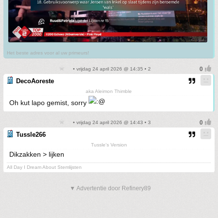
Het beste adres voor al uw primeurs!
• vrijdag 24 april 2026 @ 14:35 • 2
DecoAoreste
aka Aleimon Thimble
Oh kut lapo gemist, sorry
• vrijdag 24 april 2026 @ 14:43 • 3
Tussle266
Tussle's Version
Dikzakken > lijken
All Day I Dream About Stemlijsten
▼ Advertentie door Refinery89