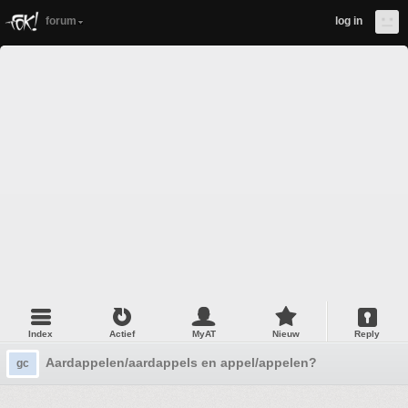
forum
log in
Index
Actief
MyAT
Nieuw
Reply
Aardappelen/aardappels en appel/appelen?
gc