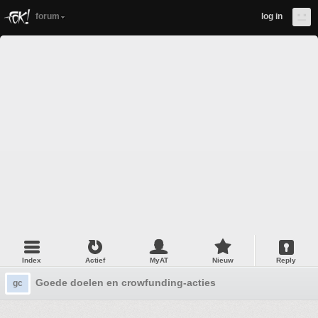
forum
log in
Index
Actief
MyAT
Nieuw
Reply
Goede doelen en crowfunding-acties
gc