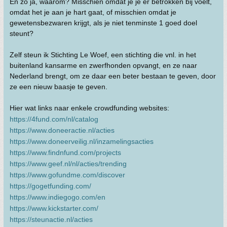
En zo ja, waarom? Misschien omdat je je er betrokken bij voelt,
omdat het je aan je hart gaat, of misschien omdat je
gewetensbezwaren krijgt, als je niet tenminste 1 goed doel
steunt?
Zelf steun ik Stichting Le Woef, een stichting die vnl. in het
buitenland kansarme en zwerfhonden opvangt, en ze naar
Nederland brengt, om ze daar een beter bestaan te geven, door
ze een nieuw baasje te geven.
Hier wat links naar enkele crowdfunding websites:
https://4fund.com/nl/catalog
https://www.doneeractie.nl/acties
https://www.doneerveilig.nl/inzamelingsacties
https://www.findnfund.com/projects
https://www.geef.nl/nl/acties/trending
https://www.gofundme.com/discover
https://gogetfunding.com/
https://www.indiegogo.com/en
https://www.kickstarter.com/
https://steunactie.nl/acties