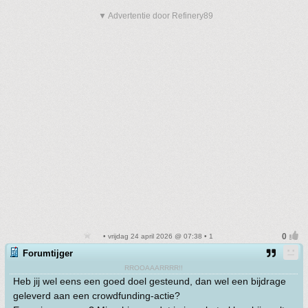
▼ Advertentie door Refinery89
• vrijdag 24 april 2026 @ 07:38 • 1
Forumtijger
RROOAAARRRR!!
Heb jij wel eens een goed doel gesteund, dan wel een bijdrage
geleverd aan een crowdfunding-actie?