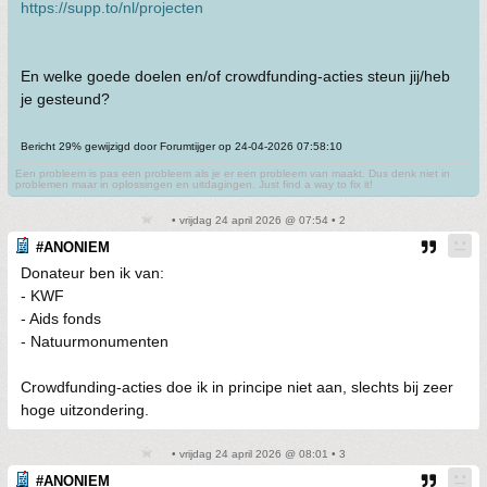
https://supp.to/nl/projecten
En welke goede doelen en/of crowdfunding-acties steun jij/heb
je gesteund?
Bericht 29% gewijzigd door Forumtijger op 24-04-2026 07:58:10
Een probleem is pas een probleem als je er een probleem van maakt. Dus denk niet in
problemen maar in oplossingen en uitdagingen. Just find a way to fix it!
• vrijdag 24 april 2026 @ 07:54 • 2
#ANONIEM
Donateur ben ik van:
- KWF
- Aids fonds
- Natuurmonumenten
Crowdfunding-acties doe ik in principe niet aan, slechts bij zeer
hoge uitzondering.
• vrijdag 24 april 2026 @ 08:01 • 3
#ANONIEM