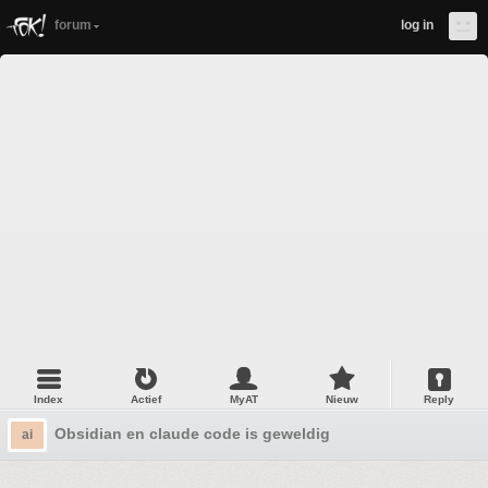
forum
log in
Index
Actief
MyAT
Nieuw
Reply
Obsidian en claude code is geweldig
ai