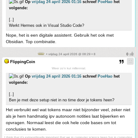
Op
vrijdag 24 april 2026 01:16
schreef
PoeHao
het
volgende:
[..]
Werkt Hermes ook in Visual Studio Code?
Nope, het is een digitale assistent. Gebruik het ook met
Obsidian. Top combinatie.
• vrijdag 24 april 2026 @ 08:29 • 8
FlippingCoin
Weer zo'n kut millennial.
Op
vrijdag 24 april 2026 01:16
schreef
PoeHao
het
volgende:
[..]
Ben je met deze setup niet in no time door je tokens heen?
Het verbruikt wel wat tokens maar niet bijzonder veel, zeker niet
als je hem handmatig ipv autonoom notities laat bijwerken en
opvragen. Normaal leest die ook hele code bases om tot
conclusies te komen.
I think that it’s extraordinarily important that we in computer science keep fun in computing