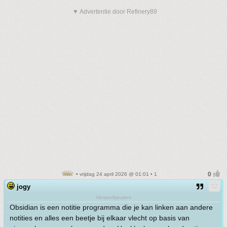
▼ Advertentie door Refinery89
• vrijdag 24 april 2026 @ 01:01 • 1
jogy
Hersenflatulent
Obsidian is een notitie programma die je kan linken aan andere
notities en alles een beetje bij elkaar vlecht op basis van