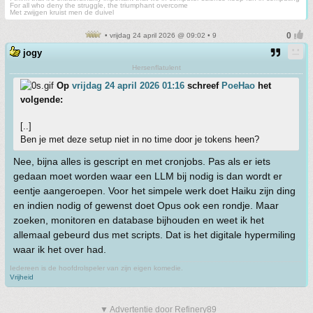
For all who deny the struggle, the triumphant overcome
Met zwijgen kruist men de duivel
• vrijdag 24 april 2026 @ 09:02 • 9
jogy
Hersenflatulent
Op
vrijdag 24 april 2026 01:16
schreef
PoeHao
het
volgende:
[..]
Ben je met deze setup niet in no time door je tokens heen?
Nee, bijna alles is gescript en met cronjobs. Pas als er iets
gedaan moet worden waar een LLM bij nodig is dan wordt er
eentje aangeroepen. Voor het simpele werk doet Haiku zijn ding
en indien nodig of gewenst doet Opus ook een rondje. Maar
zoeken, monitoren en database bijhouden en weet ik het
allemaal gebeurd dus met scripts. Dat is het digitale hypermiling
waar ik het over had.
Iedereen is de hoofdrolspeler van zijn eigen komedie.
Vrijheid
▼ Advertentie door Refinery89