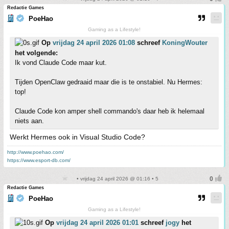
Redactie Games
PoeHao
Gaming as a Lifestyle!
Op
vrijdag 24 april 2026 01:08
schreef
KoningWouter
het volgende:
Ik vond Claude Code maar kut.
Tijden OpenClaw gedraaid maar die is te onstabiel. Nu Hermes:
top!
Claude Code kon amper shell commando's daar heb ik helemaal
niets aan.
Werkt Hermes ook in Visual Studio Code?
http://www.poehao.com/
https://www.esport-db.com/
• vrijdag 24 april 2026 @ 01:16 • 5
Redactie Games
PoeHao
Gaming as a Lifestyle!
Op
vrijdag 24 april 2026 01:01
schreef
jogy
het