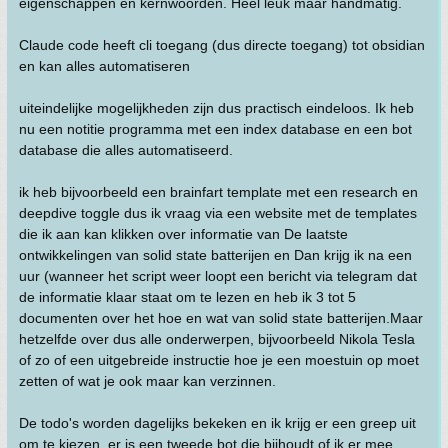
eigenschappen en kernwoorden. Heel leuk maar handmatig.
Claude code heeft cli toegang (dus directe toegang) tot obsidian
en kan alles automatiseren
uiteindelijke mogelijkheden zijn dus practisch eindeloos. Ik heb
nu een notitie programma met een index database en een bot
database die alles automatiseerd.
ik heb bijvoorbeeld een brainfart template met een research en
deepdive toggle dus ik vraag via een website met de templates
die ik aan kan klikken over informatie van De laatste
ontwikkelingen van solid state batterijen en Dan krijg ik na een
uur (wanneer het script weer loopt een bericht via telegram dat
de informatie klaar staat om te lezen en heb ik 3 tot 5
documenten over het hoe en wat van solid state batterijen.Maar
hetzelfde over dus alle onderwerpen, bijvoorbeeld Nikola Tesla
of zo of een uitgebreide instructie hoe je een moestuin op moet
zetten of wat je ook maar kan verzinnen.
De todo's worden dagelijks bekeken en ik krijg er een greep uit
om te kiezen, er is een tweede bot die bijhoudt of ik er mee