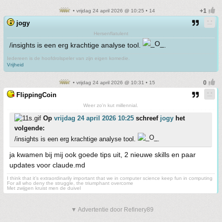
• vrijdag 24 april 2026 @ 10:25 • 14
jogy
Hersenflatulent
/insights is een erg krachtige analyse tool.
.
Iedereen is de hoofdrolspeler van zijn eigen komedie.
Vrijheid
• vrijdag 24 april 2026 @ 10:31 • 15
FlippingCoin
Weer zo'n kut millennial.
Op
vrijdag 24 april 2026 10:25
schreef
jogy
het
volgende:
/insights is een erg krachtige analyse tool.
.
ja kwamen bij mij ook goede tips uit, 2 nieuwe skills en paar
updates voor claude.md
I think that it’s extraordinarily important that we in computer science keep fun in computing
For all who deny the struggle, the triumphant overcome
Met zwijgen kruist men de duivel
▼ Advertentie door Refinery89