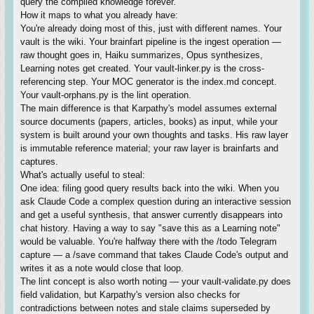
query the compiled knowledge forever.
How it maps to what you already have:
You're already doing most of this, just with different names. Your
vault is the wiki. Your brainfart pipeline is the ingest operation —
raw thought goes in, Haiku summarizes, Opus synthesizes,
Learning notes get created. Your vault-linker.py is the cross-
referencing step. Your MOC generator is the index.md concept.
Your vault-orphans.py is the lint operation.
The main difference is that Karpathy's model assumes external
source documents (papers, articles, books) as input, while your
system is built around your own thoughts and tasks. His raw layer
is immutable reference material; your raw layer is brainfarts and
captures.
What's actually useful to steal:
One idea: filing good query results back into the wiki. When you
ask Claude Code a complex question during an interactive session
and get a useful synthesis, that answer currently disappears into
chat history. Having a way to say "save this as a Learning note"
would be valuable. You're halfway there with the /todo Telegram
capture — a /save command that takes Claude Code's output and
writes it as a note would close that loop.
The lint concept is also worth noting — your vault-validate.py does
field validation, but Karpathy's version also checks for
contradictions between notes and stale claims superseded by