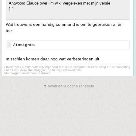
Antwoord Claude over llm wiki vergeleken met mijn versie
[..]
Wat trouwens een handig command is om te gebruiken af en
toe:
1
/insights
misschien komen daar nog wat verbeteringen uit
I think that it’s extraordinarily important that we in computer science keep fun in computing
For all who deny the struggle, the triumphant overcome
Met zwijgen kruist men de duivel
▼ Advertentie door Refinery89