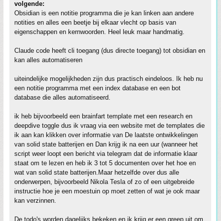
volgende:
Obsidian is een notitie programma die je kan linken aan andere
notities en alles een beetje bij elkaar vlecht op basis van
eigenschappen en kernwoorden. Heel leuk maar handmatig.
Claude code heeft cli toegang (dus directe toegang) tot obsidian en
kan alles automatiseren
uiteindelijke mogelijkheden zijn dus practisch eindeloos. Ik heb nu
een notitie programma met een index database en een bot
database die alles automatiseerd.
ik heb bijvoorbeeld een brainfart template met een research en
deepdive toggle dus ik vraag via een website met de templates die
ik aan kan klikken over informatie van De laatste ontwikkelingen
van solid state batterijen en Dan krijg ik na een uur (wanneer het
script weer loopt een bericht via telegram dat de informatie klaar
staat om te lezen en heb ik 3 tot 5 documenten over het hoe en
wat van solid state batterijen.Maar hetzelfde over dus alle
onderwerpen, bijvoorbeeld Nikola Tesla of zo of een uitgebreide
instructie hoe je een moestuin op moet zetten of wat je ook maar
kan verzinnen.
De todo's worden dagelijks bekeken en ik krijg er een greep uit om