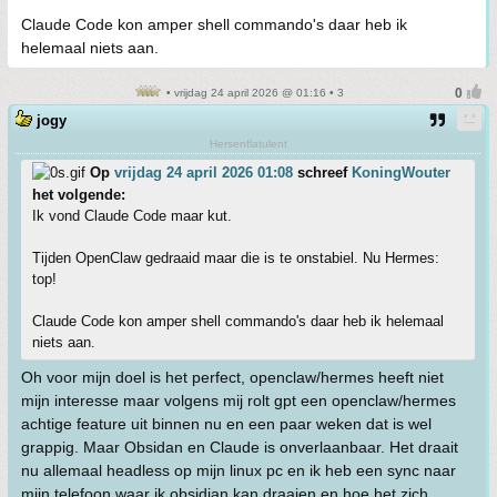
Claude Code kon amper shell commando's daar heb ik
helemaal niets aan.
• vrijdag 24 april 2026 @ 01:16 • 3
jogy
Hersenflatulent
Op
vrijdag 24 april 2026 01:08
schreef
KoningWouter
het volgende:
Ik vond Claude Code maar kut.
Tijden OpenClaw gedraaid maar die is te onstabiel. Nu Hermes:
top!
Claude Code kon amper shell commando's daar heb ik helemaal
niets aan.
Oh voor mijn doel is het perfect, openclaw/hermes heeft niet
mijn interesse maar volgens mij rolt gpt een openclaw/hermes
achtige feature uit binnen nu en een paar weken dat is wel
grappig. Maar Obsidan en Claude is onverlaanbaar. Het draait
nu allemaal headless op mijn linux pc en ik heb een sync naar
mijn telefoon waar ik obsidian kan draaien en hoe het zich