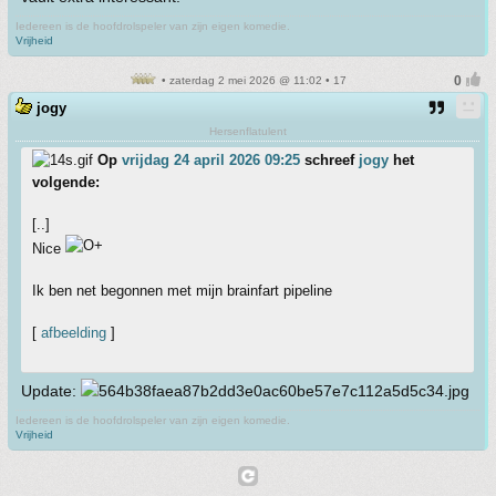
Iedereen is de hoofdrolspeler van zijn eigen komedie.
Vrijheid
• zaterdag 2 mei 2026 @ 11:02 • 17
jogy
Hersenflatulent
Op
vrijdag 24 april 2026 09:25
schreef
jogy
het
volgende:
[..]
Nice
Ik ben net begonnen met mijn brainfart pipeline
[
afbeelding
]
Update:
Iedereen is de hoofdrolspeler van zijn eigen komedie.
Vrijheid