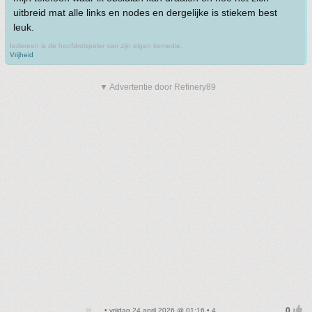
uitbreid mat alle links en nodes en dergelijke is stiekem best
leuk.
Iedereen is de hoofdrolspeler van zijn eigen komedie.
Vrijheid
▼ Advertentie door Refinery89
• vrijdag 24 april 2026 @ 01:16 • 4