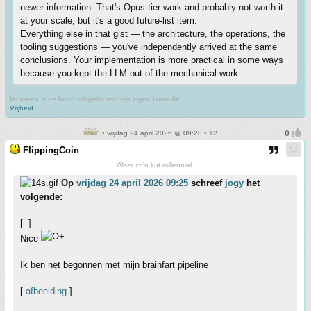
newer information. That's Opus-tier work and probably not worth it
at your scale, but it's a good future-list item.
Everything else in that gist — the architecture, the operations, the
tooling suggestions — you've independently arrived at the same
conclusions. Your implementation is more practical in some ways
because you kept the LLM out of the mechanical work.
Iedereen is de hoofdrolspeler van zijn eigen komedie.
Vrijheid
• vrijdag 24 april 2026 @ 09:28 • 12
FlippingCoin
Weer zo'n kut millennial.
Op
vrijdag 24 april 2026 09:25
schreef
jogy
het
volgende:
[..]
Nice
Ik ben net begonnen met mijn brainfart pipeline
[
afbeelding
]