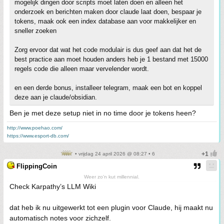
mogelijk dingen door scripts moet laten doen en alleen het
onderzoek en berichten maken door claude laat doen, bespaar je
tokens, maak ook een index database aan voor makkelijker en
sneller zoeken
Zorg ervoor dat wat het code modulair is dus geef aan dat het de
best practice aan moet houden anders heb je 1 bestand met 15000
regels code die alleen maar vervelender wordt.
en een derde bonus, installeer telegram, maak een bot en koppel
deze aan je claude/obsidian.
Ben je met deze setup niet in no time door je tokens heen?
http://www.poehao.com/
https://www.esport-db.com/
• vrijdag 24 april 2026 @ 08:27 • 6
FlippingCoin
Weer zo'n kut millennial.
Check Karpathy’s LLM Wiki
dat heb ik nu uitgewerkt tot een plugin voor Claude, hij maakt nu
automatisch notes voor zichzelf.