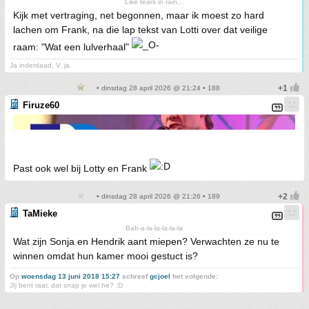
Like tears in rain...
Kijk met vertraging, net begonnen, maar ik moest zo hard
lachen om Frank, na die lap tekst van Lotti over dat veilige
raam: "Wat een lulverhaal"
Ja inderdaad, V. ja.
• dinsdag 28 april 2026 @ 21:24 • 188
Firuze60
Past ook wel bij Lotty en Frank
• dinsdag 28 april 2026 @ 21:26 • 189
TaMieke
Bah-a-la-la-la-la-la
Wat zijn Sonja en Hendrik aant miepen? Verwachten ze nu te
winnen omdat hun kamer mooi gestuct is?
Op
woensdag 13 juni 2018 15:27
schreef
gcjoel
het volgende:
JIj bent raar, dat snap je wel he? :D