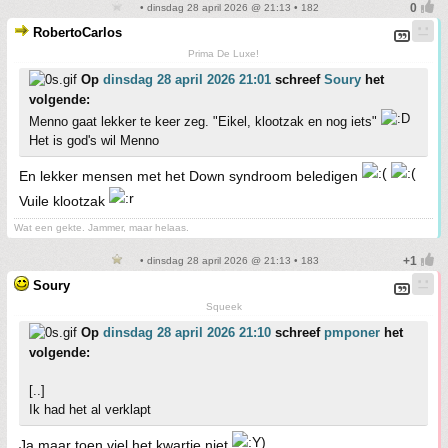
• dinsdag 28 april 2026 @ 21:13 • 182
RobertoCarlos
Prima De Luxe!
Op
dinsdag 28 april 2026 21:01
schreef
Soury
het
volgende:
Menno gaat lekker te keer zeg. "Eikel, klootzak en nog iets"
Het is god's wil Menno
En lekker mensen met het Down syndroom beledigen
Vuile klootzak
Wat een gekte. Jammer, maar helaas.
• dinsdag 28 april 2026 @ 21:13 • 183
Soury
Squeek
Op
dinsdag 28 april 2026 21:10
schreef
pmponer
het
volgende:
[..]
Ik had het al verklapt
Ja maar toen viel het kwartje niet