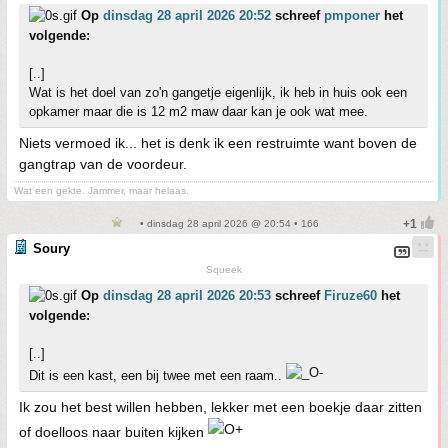
Op
dinsdag 28 april 2026 20:52
schreef
pmponer
het
volgende:
[..]
Wat is het doel van zo'n gangetje eigenlijk, ik heb in huis ook een
opkamer maar die is 12 m2 maw daar kan je ook wat mee.
Niets vermoed ik... het is denk ik een restruimte want boven de
gangtrap van de voordeur.
Wat een gekte. Jammer, maar helaas.
• dinsdag 28 april 2026 @ 20:54 • 166
Soury
Squeek
Op
dinsdag 28 april 2026 20:53
schreef
Firuze60
het
volgende:
[..]
Dit is een kast, een bij twee met een raam..
Ik zou het best willen hebben, lekker met een boekje daar zitten
of doelloos naar buiten kijken