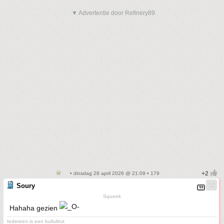
▼ Advertentie door Refinery89
• dinsdag 28 april 2026 @ 21:09 • 179
Soury
Squeek
Hahaha gezien
Iedereen is een kutlultrut