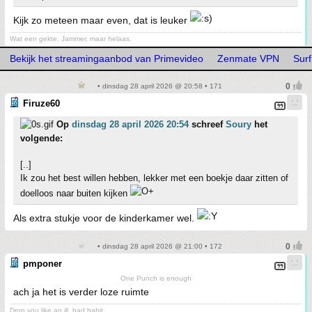
Kijk zo meteen maar even, dat is leuker
Wat een gekte. Jammer, maar helaas.
Bekijk het streamingaanbod van Primevideo
Zenmate VPN
Sur
• dinsdag 28 april 2026 @ 20:58 • 171
Firuze60
Op
dinsdag 28 april 2026 20:54
schreef
Soury
het
volgende:
[..]
Ik zou het best willen hebben, lekker met een boekje daar zitten of
doelloos naar buiten kijken
Als extra stukje voor de kinderkamer wel.
• dinsdag 28 april 2026 @ 21:00 • 172
pmponer
One Punch is enough
ach ja het is verder loze ruimte
Drop you like an ill, bad habit