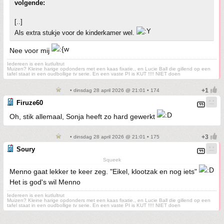
volgende:
[..]
Als extra stukje voor de kinderkamer wel.
Nee voor mij
Iedereen is een kutlultrut
Muizen? Kleine harige opdonders met een kaas fixatie., en Lucie Ball die gillend op een
tafel staat in een oudbollige tv serie. En een vaste PI is KUT !!!! NIET doen
• dinsdag 28 april 2026 @ 21:01 • 174
Firuze60
Oh, stik allemaal, Sonja heeft zo hard gewerkt
• dinsdag 28 april 2026 @ 21:01 • 175
Soury
Squeek
Menno gaat lekker te keer zeg. "Eikel, klootzak en nog iets"
Het is god's wil Menno
Iedereen is een kutlultrut
Muizen? Kleine harige opdonders met een kaas fixatie., en Lucie Ball die gillend op een
tafel staat in een oudbollige tv serie. En een vaste PI is KUT !!!! NIET doen