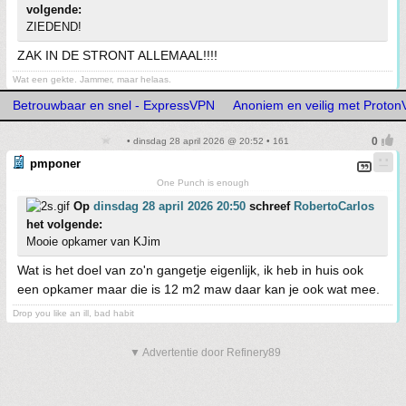
volgende:
ZIEDEND!
ZAK IN DE STRONT ALLEMAAL!!!!
Wat een gekte. Jammer, maar helaas.
Betrouwbaar en snel - ExpressVPN
Anoniem en veilig met Proto
• dinsdag 28 april 2026 @ 20:52 • 161
pmponer
One Punch is enough
Op
dinsdag 28 april 2026 20:50
schreef
RobertoCarlos
het volgende:
Mooie opkamer van KJim
Wat is het doel van zo'n gangetje eigenlijk, ik heb in huis ook
een opkamer maar die is 12 m2 maw daar kan je ook wat mee.
Drop you like an ill, bad habit
▼ Advertentie door Refinery89