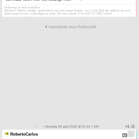
Iedereen is een kutlultrut
Muizen? Kleine harige opdonders met een kaas fixatie., en Lucie Ball die gillend op een
tafel staat in een oudbollige tv serie. En een vaste PI is KUT !!!! NIET doen
▼ Advertentie door Refinery89
• dinsdag 28 april 2026 @ 21:14 • 184
RobertoCarlos