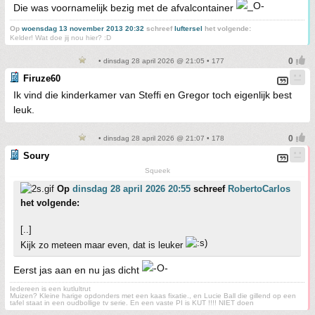
Die was voornamelijk bezig met de afvalcontainer
Op
woensdag 13 november 2013 20:32
schreef
luftersel
het volgende:
Kelder! Wat doe jij nou hier? :D
• dinsdag 28 april 2026 @ 21:05 • 177
Firuze60
Ik vind die kinderkamer van Steffi en Gregor toch eigenlijk best
leuk.
• dinsdag 28 april 2026 @ 21:07 • 178
Soury
Squeek
Op
dinsdag 28 april 2026 20:55
schreef
RobertoCarlos
het volgende:
[..]
Kijk zo meteen maar even, dat is leuker
Eerst jas aan en nu jas dicht
Iedereen is een kutlultrut
Muizen? Kleine harige opdonders met een kaas fixatie., en Lucie Ball die gillend op een
tafel staat in een oudbollige tv serie. En een vaste PI is KUT !!!! NIET doen