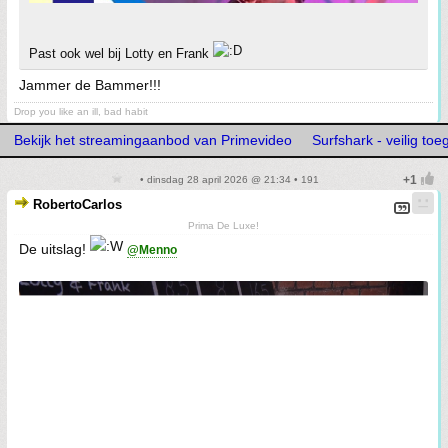
Past ook wel bij Lotty en Frank
Jammer de Bammer!!!
Drop you like an ill, bad habit
Bekijk het streamingaanbod van Primevideo
Surfshark - veilig toe
• dinsdag 28 april 2026 @ 21:34 • 191
RobertoCarlos
Prima De Luxe!
De uitslag!
@Menno