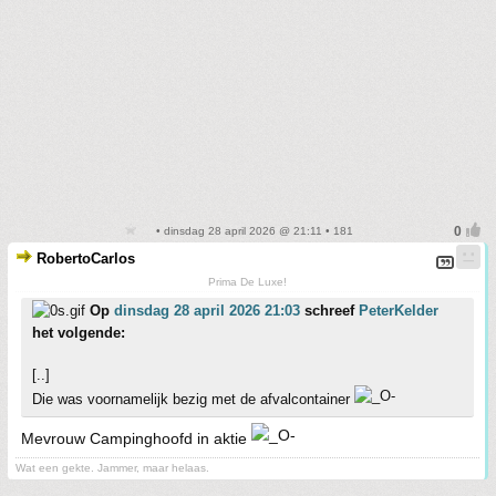
• dinsdag 28 april 2026 @ 21:11 • 181
RobertoCarlos
Prima De Luxe!
Op
dinsdag 28 april 2026 21:03
schreef
PeterKelder
het volgende:
[..]
Die was voornamelijk bezig met de afvalcontainer
Mevrouw Campinghoofd in aktie
Wat een gekte. Jammer, maar helaas.