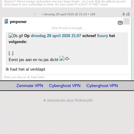
Muizen? Kleine harige opdonders met een kaas fixatie., en Lucie Ball die gillend op een
tafel staat in een oudbollige tv serie. En een vaste PI is KUT !!!! NIET doen
• dinsdag 28 april 2026 @ 21:10 • 180
pmponer
One Punch is enough
Op
dinsdag 28 april 2026 21:07
schreef
Soury
het
volgende:
[..]
Eerst jas aan en nu jas dicht
Ik had het al verklapt
Drop you like an ill, bad habit
Zenmate VPN
Cyberghost VPN
Cyberghost VPN
▼ Advertentie door Refinery89