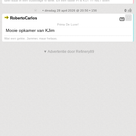
tafel staat in een oudbollige tv serie. En een vaste PI is KUT !!!! NIET doen
• dinsdag 28 april 2026 @ 20:50 • 156
RobertoCarlos
Prima De Luxe!
Mooie opkamer van KJim
Wat een gekte. Jammer, maar helaas.
▼ Advertentie door Refinery89