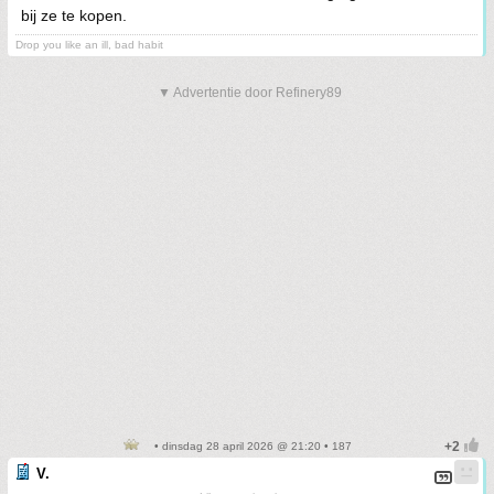
bij ze te kopen.
Drop you like an ill, bad habit
▼ Advertentie door Refinery89
• dinsdag 28 april 2026 @ 21:20 • 187
V.