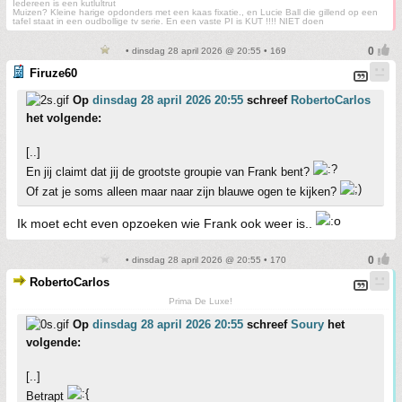
Iedereen is een kutlultrut
Muizen? Kleine harige opdonders met een kaas fixatie., en Lucie Ball die gillend op een
tafel staat in een oudbollige tv serie. En een vaste PI is KUT !!!! NIET doen
• dinsdag 28 april 2026 @ 20:55 • 169
Firuze60
Op
dinsdag 28 april 2026 20:55
schreef
RobertoCarlos
het volgende:
[..]
En jij claimt dat jij de grootste groupie van Frank bent?
Of zat je soms alleen maar naar zijn blauwe ogen te kijken?
Ik moet echt even opzoeken wie Frank ook weer is..
• dinsdag 28 april 2026 @ 20:55 • 170
RobertoCarlos
Prima De Luxe!
Op
dinsdag 28 april 2026 20:55
schreef
Soury
het
volgende:
[..]
Betrapt