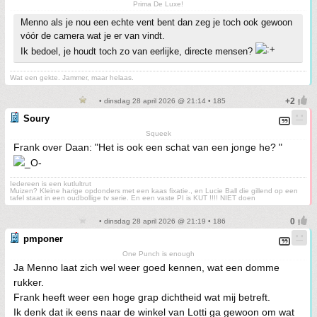
Prima De Luxe!
Menno als je nou een echte vent bent dan zeg je toch ook gewoon
vóór de camera wat je er van vindt.
Ik bedoel, je houdt toch zo van eerlijke, directe mensen?
Wat een gekte. Jammer, maar helaas.
• dinsdag 28 april 2026 @ 21:14 • 185
Soury
Squeek
Frank over Daan: "Het is ook een schat van een jonge he? "
Iedereen is een kutlultrut
Muizen? Kleine harige opdonders met een kaas fixatie., en Lucie Ball die gillend op een
tafel staat in een oudbollige tv serie. En een vaste PI is KUT !!!! NIET doen
• dinsdag 28 april 2026 @ 21:19 • 186
pmponer
One Punch is enough
Ja Menno laat zich wel weer goed kennen, wat een domme
rukker.
Frank heeft weer een hoge grap dichtheid wat mij betreft.
Ik denk dat ik eens naar de winkel van Lotti ga gewoon om wat