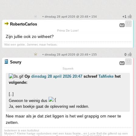
• dinsdag 28 april 2026 @ 20:48 • 154
RobertoCarlos
Prima De Luxe!
Zijn jullie ook zo witheet?
Wat een gekte. Jammer, maar helaas.
• dinsdag 28 april 2026 @ 20:49 • 155
Soury
Squeek
Op
dinsdag 28 april 2026 20:47
schreef
TaMieke
het
volgende:
[..]
Gewoon te weinig dus
Ja, een boekje gaat de oplevering wel redden.
Nee maar als je dat ziet liggen is het wel grappig om neer te
zetten.
Iedereen is een kutlultrut
Muizen? Kleine harige opdonders met een kaas fixatie., en Lucie Ball die gillend op een