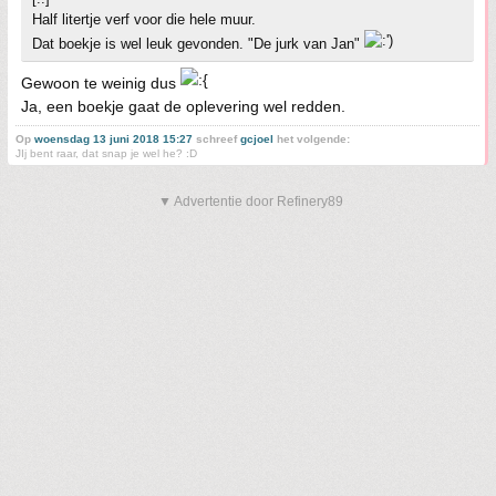
Half litertje verf voor die hele muur.
Dat boekje is wel leuk gevonden. "De jurk van Jan"
Gewoon te weinig dus
Ja, een boekje gaat de oplevering wel redden.
Op
woensdag 13 juni 2018 15:27
schreef
gcjoel
het volgende:
JIj bent raar, dat snap je wel he? :D
▼ Advertentie door Refinery89