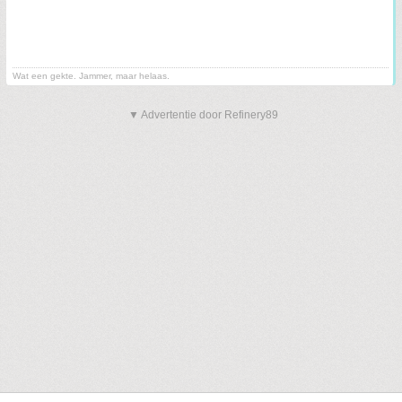
Wat een gekte. Jammer, maar helaas.
▼ Advertentie door Refinery89