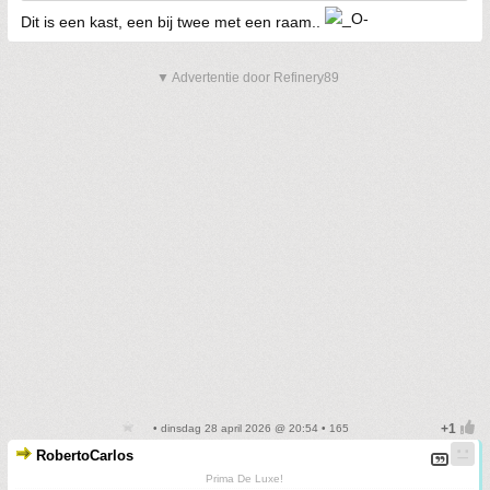
Dit is een kast, een bij twee met een raam..
▼ Advertentie door Refinery89
• dinsdag 28 april 2026 @ 20:54 • 165
RobertoCarlos
Prima De Luxe!