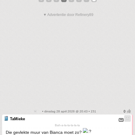
▼ Advertentie door Refinery89
• dinsdag 28 april 2026 @ 20:43 • 151
TaMieke
Bah-a-la-la-la-la-la
Die gevlekte muur van Bianca moet zo?