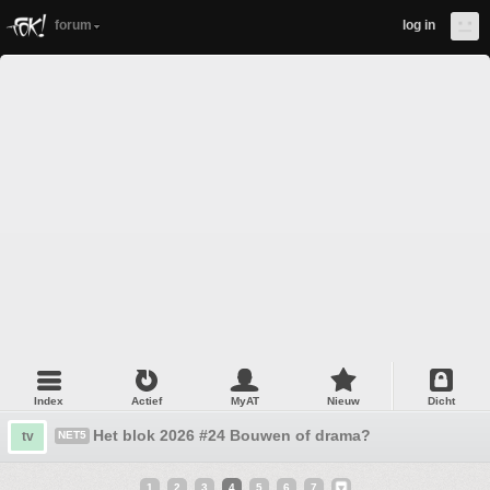
forum
log in
Index
Actief
MyAT
Nieuw
Dicht
Het blok 2026 #24 Bouwen of drama?
tv
NET5
1
2
3
4
5
6
7