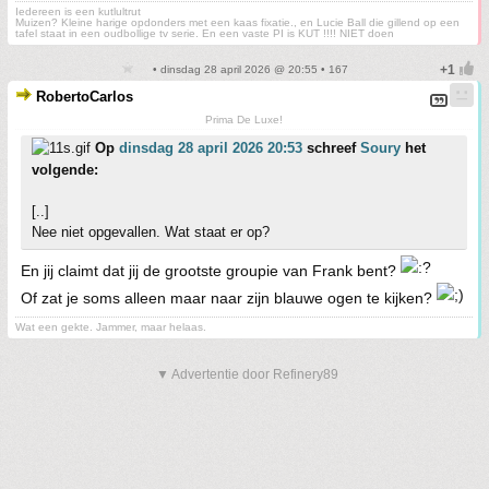
Iedereen is een kutlultrut
Muizen? Kleine harige opdonders met een kaas fixatie., en Lucie Ball die gillend op een
tafel staat in een oudbollige tv serie. En een vaste PI is KUT !!!! NIET doen
• dinsdag 28 april 2026 @ 20:55 • 167
RobertoCarlos
Prima De Luxe!
Op
dinsdag 28 april 2026 20:53
schreef
Soury
het
volgende:
[..]
Nee niet opgevallen. Wat staat er op?
En jij claimt dat jij de grootste groupie van Frank bent?
Of zat je soms alleen maar naar zijn blauwe ogen te kijken?
Wat een gekte. Jammer, maar helaas.
▼ Advertentie door Refinery89