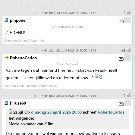
• dinsdag 28 april 2026 @ 20:52 • 157
pmponer
One Punch is enough
ZIEDEND!
Drop you like an ill, bad habit
• dinsdag 28 april 2026 @ 20:52 • 158
RobertoCarlos
Prima De Luxe!
Valt me tegen dat niemand hier het T-shirt van Frank heeft
gezien.... zitten jullie wel op te letten of sow...?
Wat een gekte. Jammer, maar helaas.
• dinsdag 28 april 2026 @ 20:52 • 159
Firuze60
Op
dinsdag 28 april 2026 20:50
schreef
RobertoCarlos
het volgende:
Mooie opkamer van KJim
Die mogen van mij wel winnen, meest sympathieke klussers.