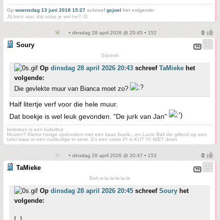
Op
woensdag 13 juni 2018 15:27
schreef
gcjoel
het volgende:
JIj bent raar, dat snap je wel he? :D
• dinsdag 28 april 2026 @ 20:45 • 152
Soury
Squeek
Op
dinsdag 28 april 2026 20:43
schreef
TaMieke
het
volgende:
Die gevlekte muur van Bianca moet zo?
Half litertje verf voor die hele muur.
Dat boekje is wel leuk gevonden. "De jurk van Jan"
Iedereen is een kutlultrut
Muizen? Kleine harige opdonders met een kaas fixatie., en Lucie Ball die gillend op een
tafel staat in een oudbollige tv serie. En een vaste PI is KUT !!!! NIET doen
• dinsdag 28 april 2026 @ 20:47 • 153
TaMieke
Bah-a-la-la-la-la-la
Op
dinsdag 28 april 2026 20:45
schreef
Soury
het
volgende:
[..]