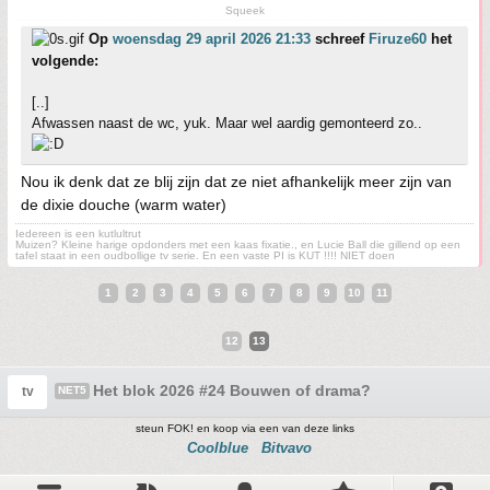
Squeek
Op
woensdag 29 april 2026 21:33
schreef
Firuze60
het
volgende:
[..]
Afwassen naast de wc, yuk. Maar wel aardig gemonteerd zo..
Nou ik denk dat ze blij zijn dat ze niet afhankelijk meer zijn van
de dixie douche (warm water)
Iedereen is een kutlultrut
Muizen? Kleine harige opdonders met een kaas fixatie., en Lucie Ball die gillend op een
tafel staat in een oudbollige tv serie. En een vaste PI is KUT !!!! NIET doen
1
2
3
4
5
6
7
8
9
10
11
12
13
Het blok 2026 #24 Bouwen of drama?
tv
NET5
steun FOK! en koop via een van deze links
Coolblue
Bitvavo