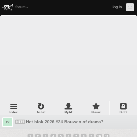
forum
log in
Index
Actief
MyAT
Nieuw
Dicht
Het blok 2026 #24 Bouwen of drama?
tv
NET5
1
2
3
4
5
6
7
8
9
10
11