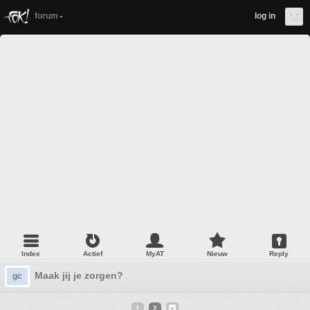
forum
log in
Index
Actief
MyAT
Nieuw
Reply
Maak jij je zorgen?
gc
1
2