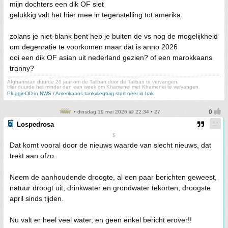
mijn dochters een dik OF slet
gelukkig valt het hier mee in tegenstelling tot amerika
zolans je niet-blank bent heb je buiten de vs nog de mogelijkheid
om degenratie te voorkomen maar dat is anno 2026
ooi een dik OF asian uit nederland gezien? of een marokkaans
tranny?
Afghanistan duurde 20 jaar om de Taliban door de Taliban te vervangen.
Hier duurde het minder dan een week om Khamenei met Khamenei te vervangen.
PluggieOD in NWS / Amerikaans tankvliegtuig stort neer in Irak
• dinsdag 19 mei 2026 @ 22:34 • 27
Lospedrosa
$
Dat komt vooral door de nieuws waarde van slecht nieuws, dat
trekt aan ofzo.
Neem de aanhoudende droogte, al een paar berichten geweest,
natuur droogt uit, drinkwater en grondwater tekorten, droogste
april sinds tijden.
Nu valt er heel veel water, en geen enkel bericht erover!!