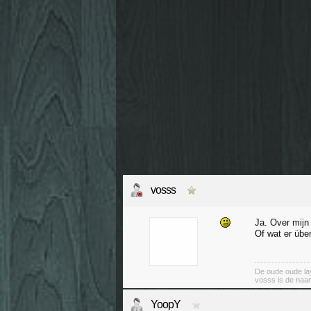
vosss
Ja. Over mijn
Of wat er übe
De oude oude lay
vosss is de naa
YoopY