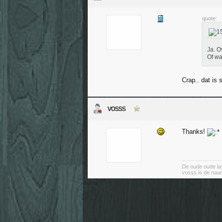
quote:
Ja. O
Of wa
Crap.. dat is 
vosss
Thanks!
De oude oude lay
vosss is de naa