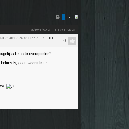
1
2
actieve topics
nieuwe topics
ag 22 april 2026 @ 14:48
:27
#1
gelijks lijken te overspoelen?
t balans is, geen woonruimte
 zo.