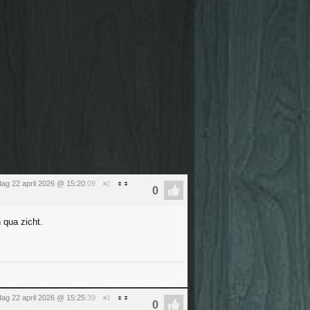
ag 22 april 2026 @ 15:20
:09
#2
 qua zicht.
ag 22 april 2026 @ 15:25
:39
#3