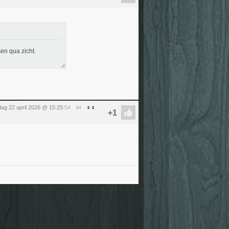
men qua zicht.
ag 22 april 2026 @ 15:25
:54
#4