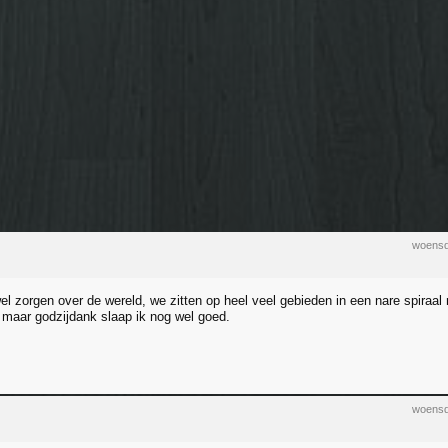
woensd
l zorgen over de wereld, we zitten op heel veel gebieden in een nare spiraal
, maar godzijdank slaap ik nog wel goed.
woensd