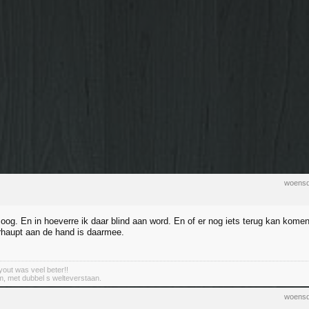
woensd
 oog. En in hoeverre ik daar blind aan word. En of er nog iets terug kan komen
rhaupt aan de hand is daarmee.
out was veel beter!!
m, met dubbel s welteverstaan.
woensd