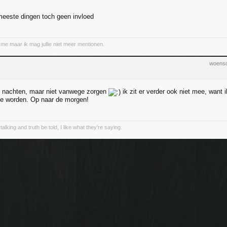
meeste dingen toch geen invloed
 me maar ik mag jullie niet meer mentionen.
woensd
e nachten, maar niet vanwege zorgen
ik zit er verder ook niet mee, want ik 
r te worden. Op naar de morgen!
talking and truth be told, I like what they're saying.