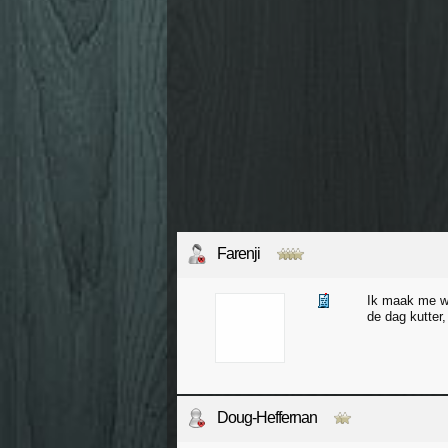
Farenji
Ik maak me we
de dag kutter
Doug-Heffernan