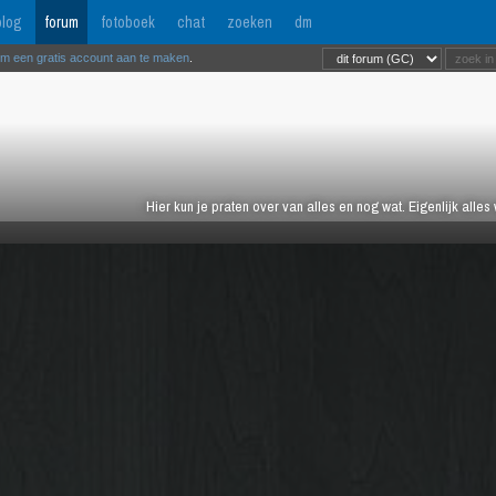
log
forum
fotoboek
chat
zoeken
dm
om een gratis account aan te maken
.
Hier kun je praten over van alles en nog wat. Eigenlijk alles