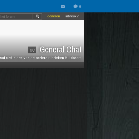
doneren
inbreuk?
General Chat
GC
 wat niet in een van de andere rubrieken thuishoort.