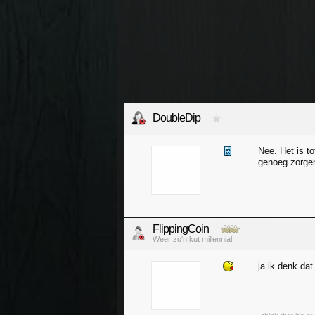
DoubleDip
Nee. Het is t
genoeg zorgen
FlippingCoin
Weer zo'n kut millennial.
ja ik denk dat