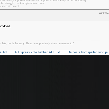
 extraordinarily important that we in computer science keep fun in computing
 the struggle, the triumphant overcome
st men de duivel
woensda
ndvloed.
r late, nor is he early .He arrives precisely when he means to.”
tify!
AliExpress - die hebben ALLES!
De beste bordspellen vind je