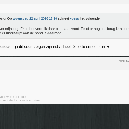
Op
woensdag 22 april 2026 15:20
schreef
vosss
het volgende:
ver mijn oog. En in hoeverre ik daar blind aan word. En of er nog iets terug kan ko
t er überhaupt aan de hand is daarmee.
serieus. Tja dit soort zorgen zijn individueel. Sterkte ermee man. ♥️
woensd
out was veel beter!!
m, met dubbel s welteverstaan.