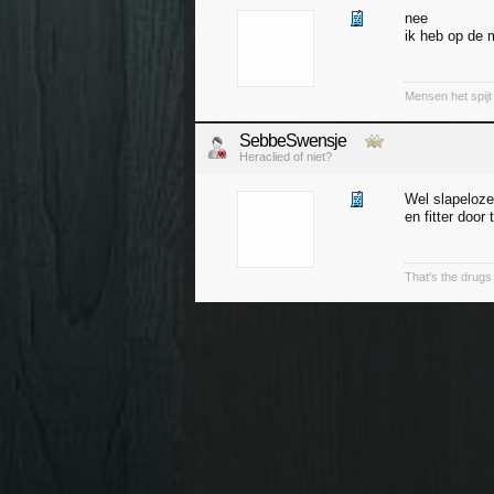
nee
ik heb op de 
Mensen het spijt
SebbeSwensje
Heraclied of niet?
Wel slapeloz
en fitter doo
That's the drugs 