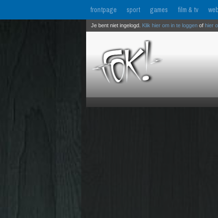
frontpage
sport
games
film & tv
web
Je bent niet ingelogd.
Klik hier om in te loggen
of
hier 