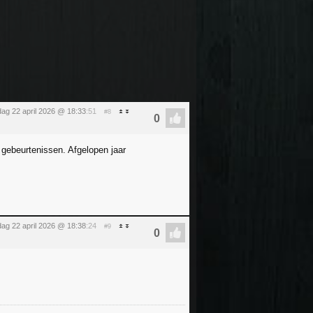
ag 22 april 2026 @ 18:33
:51
#8
 gebeurtenissen. Afgelopen jaar
ag 22 april 2026 @ 18:38
:24
#9