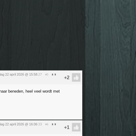
ag 22 april 2026 @ 15:58
:27
#5
 naar beneden, heel veel wordt met
ag 22 april 2026 @ 16:06
:33
#6