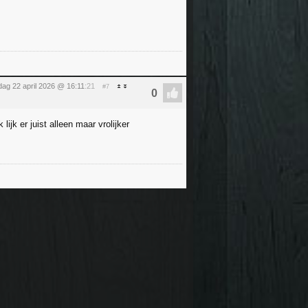
ag 22 april 2026 @ 16:11
:21
#7
lijk er juist alleen maar vrolijker