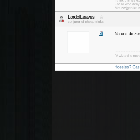
I think that it’s
For all who deny
Met zwijgen krui
LordofLeaves
conjurer of cheap tricks
Na ons de zo
“A wizard is neve
Hoesjes? Case