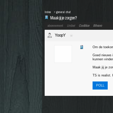
Index
»
general chat
Maak jij je zorgen?
abonnement
Unibet
Coolblue
Bitvavo
YoopY
Om de toekoms
Goed nieuws i
kunnen vinden,
Maak jij je zo
TS is realist
POLL