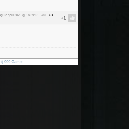
g 22 april 2026 @ 18:39
:18
#10
 bij 999 Games