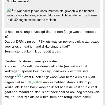
"Fophef makers"
Wat dacht je van consumenten die gewoon willen hebben
waar ze voor betalen, zonder dat ze verplicht worden om zich eens
in de 30 dagen online aan te melden.
Is het niet al lang bevestigd dat het een foutje was en hersteld
is?
Dat dat DRM ding een PS+ iets was en per ongeluk is aangezet
voor alles omdat iemand dikke vingers had?
Tenminste, dat kom ik op reddit tegen.
Vandaar de storm in een glas water.
Als ik echt m'n zelf individueel gekochte (en niet via PS+
verkregen) spellen kwijt zou zijn, dan was ik echt wel iets
pissiger
Want ik heb er gewoon voor betaald en als ik 30
dagen niet m'n
playstation
aan wil hebben staan is dta mijn
keuze. Als ik een boek koop en ik zet het in de kast en die kast
gaat een maand op slot, is het boek daarna ook nog steeds van
mij. Zou raar zijn als de winkel hem dan terug kwam halen.