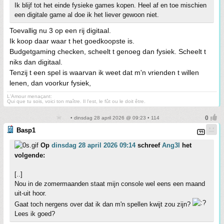
Ik blijf tot het einde fysieke games kopen. Heel af en toe mischien
een digitale game al doe ik het liever gewoon niet.
Toevallig nu 3 op een rij digitaal.
Ik koop daar waar t het goedkoopste is.
Budgetgaming checken, scheelt t genoeg dan fysiek. Scheelt t
niks dan digitaal.
Tenzij t een spel is waarvan ik weet dat m'n vrienden t willen
lenen, dan voorkur fysiek,
L'Amour menaçant:
Qui que tu sois, voici ton maître. Il l'est, le fût ou le doit être.
• dinsdag 28 april 2026 @ 09:23 • 114
Basp1
Op
dinsdag 28 april 2026 09:14
schreef
Ang3l
het
volgende:
[..]
Nou in de zomermaanden staat mijn console wel eens een maand
uit-uit hoor.
Gaat toch nergens over dat ik dan m'n spellen kwijt zou zijn?
Lees ik goed?