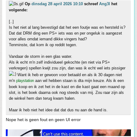
Op
dinsdag 28 april 2026 10:10
schreef
Ang3l
het
volgende:
[..]
Is het niet al lang bevestigd dat het een foutje was en hersteld is?
Dat dat DRM ding een PS+ iets was en per ongeluk is aangezet
voor alles omdat iemand dikke vingers had?
Tenminste, dat kom ik op reddit tegen.
Vandaar de storm in een glas water.
Als ik echt m'n zelf individueel gekochte (en niet via PS+
verkregen) spellen kwijt zou zijn, dan was ik echt wel iets pissiger
Want ik heb er gewoon voor betaald en als ik 30 dagen niet
m'n
playstation
aan wil hebben staan is dta mijn keuze. Als ik een
boek koop en ik zet het in de kast en die kast gaat een maand op
slot, is het boek daarna ook nog steeds van mij. Zou raar zijn als
de winkel hem dan terug kwam halen.
Maar ik heb niet het idee dat dat dus nu aan de hand is.
Nope het is geen fout en geen UI error