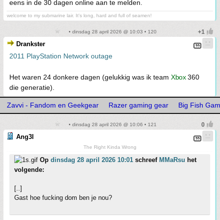
eens in de 30 dagen online aan te melden.
welcome to my submarine lair. It's long, hard and full of seamen!
• dinsdag 28 april 2026 @ 10:03 • 120
Drankster
2011 PlayStation Network outage
Het waren 24 donkere dagen (gelukkig was ik team
Xbox
360
die generatie).
Zavvi - Fandom en Geekgear
Razer gaming gear
Big Fish Ga
• dinsdag 28 april 2026 @ 10:06 • 121
Ang3l
The Right Kinda Wrong
Op
dinsdag 28 april 2026 10:01
schreef
MMaRsu
het
volgende:
[..]
Gast hoe fucking dom ben je nou?