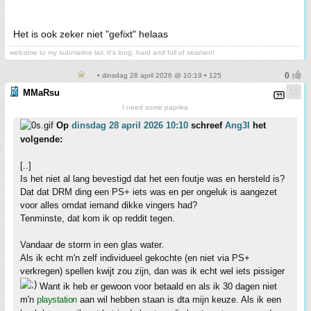
Het is ook zeker niet "gefixt" helaas
welcome to my submarine lair. It's long, hard and full of seamen!
• dinsdag 28 april 2026 @ 10:19 • 125
MMaRsu
I need some paprika
Op
dinsdag 28 april 2026 10:10
schreef
Ang3l
het
volgende:
[..]
Is het niet al lang bevestigd dat het een foutje was en hersteld is?
Dat dat DRM ding een PS+ iets was en per ongeluk is aangezet
voor alles omdat iemand dikke vingers had?
Tenminste, dat kom ik op reddit tegen.
Vandaar de storm in een glas water.
Als ik echt m'n zelf individueel gekochte (en niet via PS+
verkregen) spellen kwijt zou zijn, dan was ik echt wel iets pissiger
Want ik heb er gewoon voor betaald en als ik 30 dagen niet
m'n
playstation
aan wil hebben staan is dta mijn keuze. Als ik een