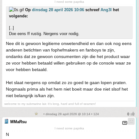
I need some paprika
Op
dinsdag 28 april 2026 10:06
schreef
Ang3l
het
volgende:
[..]
Doe eens ff rustig. Nergens voor nodig.
Nee dit is gewoon legitieme onwetendheid en dan ook nog eens
anderen betichten van fophefmakers en fanboys te zijn,
ondanks dat ze gewoon consumenten zijn die het product waar
ze voor hebben betaald willen gebruiken op de console waar ze
voor hebben betaald.
Het slaat nergens op omdat zo zo goed te gaan lopen praten.
Nogmaals prima als het hem niet boeit maar doe niet slsof het
niet belangrijk is/kan zijn.
welcome to my submarine lair. It's long, hard and full of seamen!
• dinsdag 28 april 2026 @ 10:14 • 124
MMaRsu
I need some paprika
N