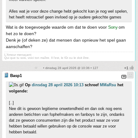
Alles wat je voor deze change hebt gekocht kan je nog wel spelen,
het heeft retroactief geen invloed op je oudere gekochte games
Wat is de toegevoegde waarde om dat te doen voor
Sony
om
het zo te doen?
Denk je (of deken ze) dat mensen dan opnieuw het spel gaan
aanschaffen?
L'Amour menaçant:
Qui que tu sois, voici ton maître. Il l'est, le fût ou le doit être.
• dinsdag 28 april 2026 @ 10:36 • 127
Basp1
Op
dinsdag 28 april 2026 10:13
schreef
MMaRsu
het
volgende:
[..]
Nee dit is gewoon legitieme onwetendheid en dan ook nog eens
anderen betichten van fophefmakers en fanboys te zijn, ondanks
dat ze gewoon consumenten zijn die het product waar ze voor
hebben betaald willen gebruiken op de console waar ze voor
hebben betaald.