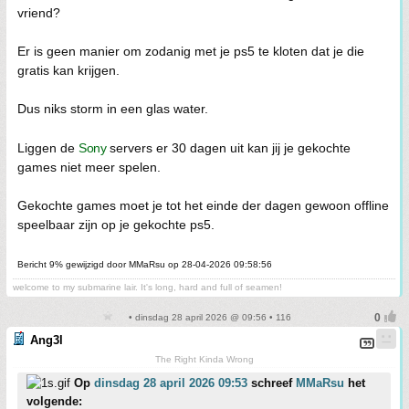
vriend?
Er is geen manier om zodanig met je ps5 te kloten dat je die
gratis kan krijgen.
Dus niks storm in een glas water.
Liggen de
Sony
servers er 30 dagen uit kan jij je gekochte
games niet meer spelen.
Gekochte games moet je tot het einde der dagen gewoon offline
speelbaar zijn op je gekochte ps5.
Bericht 9% gewijzigd door MMaRsu op 28-04-2026 09:58:56
welcome to my submarine lair. It's long, hard and full of seamen!
• dinsdag 28 april 2026 @ 09:56 • 116
Ang3l
The Right Kinda Wrong
Op
dinsdag 28 april 2026 09:53
schreef
MMaRsu
het
volgende: