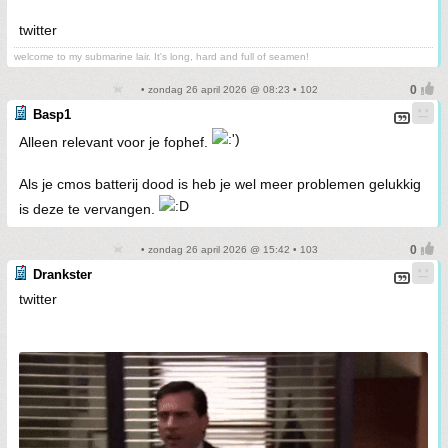
twitter
welcome to my submarine lair. It's long, hard and full of seamen!
• zondag 26 april 2026 @ 08:23 • 102
Basp1
Alleen relevant voor je fophef.
Als je cmos batterij dood is heb je wel meer problemen gelukkig
is deze te vervangen.
• zondag 26 april 2026 @ 15:42 • 103
Drankster
twitter