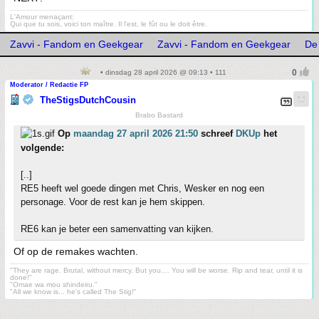
L'Amour menaçant:
Qui que tu sois, voici ton maître. Il l'est, le fût ou le doit être.
Zavvi - Fandom en Geekgear
Zavvi - Fandom en Geekgear
De 
• dinsdag 28 april 2026 @ 09:13 • 111
Moderator / Redactie FP
TheStigsDutchCousin
Brabo Bastard
Op
maandag 27 april 2026 21:50
schreef
DKUp
het
volgende:
[..]
RE5 heeft wel goede dingen met Chris, Wesker en nog een
personage. Voor de rest kan je hem skippen.
RE6 kan je beter een samenvatting van kijken.
Of op de remakes wachten.
"They are rage. Brutal, without mercy. But you.... You will be worse. Rip and tear, until it is
done!"
"Omae wa mou shindeiru."
"All we know is... he's called The Stig!"