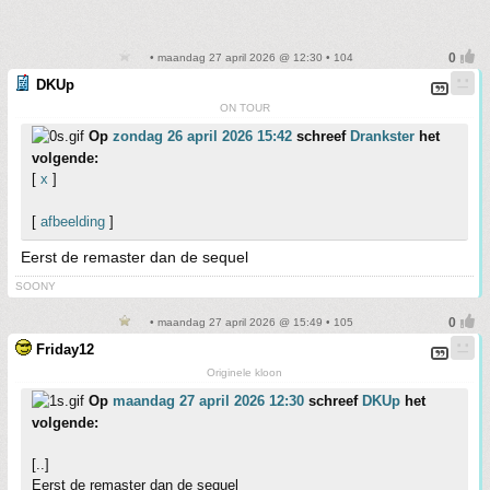
• maandag 27 april 2026 @ 12:30 • 104
DKUp
ON TOUR
Op
zondag 26 april 2026 15:42
schreef
Drankster
het
volgende:
[
x
]
[
afbeelding
]
Eerst de remaster dan de sequel
SOONY
• maandag 27 april 2026 @ 15:49 • 105
Friday12
Originele kloon
Op
maandag 27 april 2026 12:30
schreef
DKUp
het
volgende:
[..]
Eerst de remaster dan de sequel