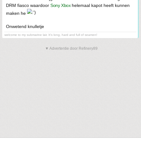
DRM fiasco waardoor
Sony
Xbox
helemaal kapot heeft kunnen
maken he
Onwetend knulletje
welcome to my submarine lair. It's long, hard and full of seamen!
▼ Advertentie door Refinery89