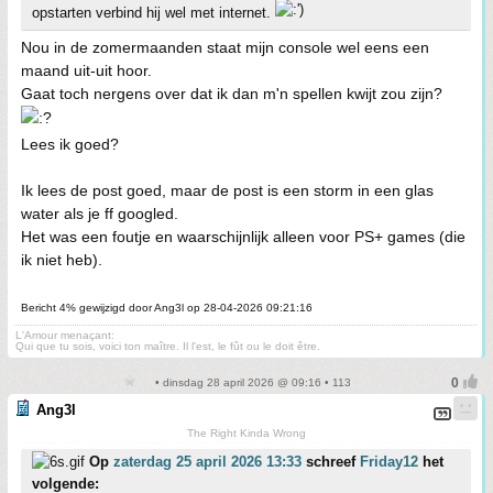
opstarten verbind hij wel met internet.
Nou in de zomermaanden staat mijn console wel eens een
maand uit-uit hoor.
Gaat toch nergens over dat ik dan m'n spellen kwijt zou zijn?
Lees ik goed?
Ik lees de post goed, maar de post is een storm in een glas
water als je ff googled.
Het was een foutje en waarschijnlijk alleen voor PS+ games (die
ik niet heb).
Bericht 4% gewijzigd door Ang3l op 28-04-2026 09:21:16
L'Amour menaçant:
Qui que tu sois, voici ton maître. Il l'est, le fût ou le doit être.
• dinsdag 28 april 2026 @ 09:16 • 113
Ang3l
The Right Kinda Wrong
Op
zaterdag 25 april 2026 13:33
schreef
Friday12
het
volgende: