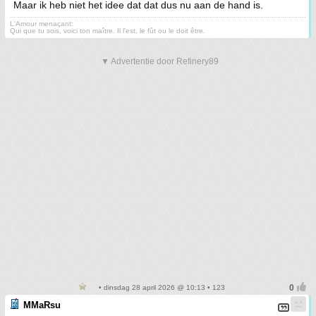
Maar ik heb niet het idee dat dat dus nu aan de hand is.
L'Amour menaçant:
Qui que tu sois, voici ton maître. Il l'est, le fût ou le doit être.
▼ Advertentie door Refinery89
• dinsdag 28 april 2026 @ 10:13 • 123
MMaRsu