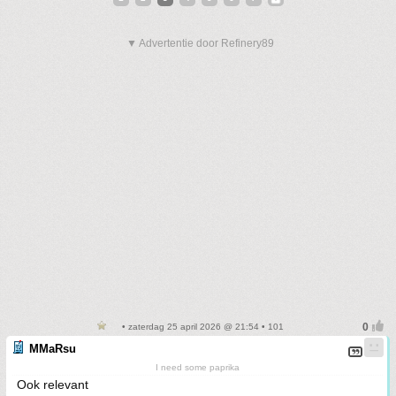
▼ Advertentie door Refinery89
• zaterdag 25 april 2026 @ 21:54 • 101
MMaRsu
I need some paprika
Ook relevant