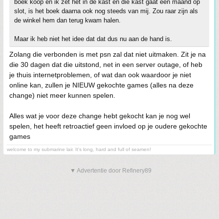
boek koop en ik zet het in de kast en die kast gaat een maand op
slot, is het boek daarna ook nog steeds van mij. Zou raar zijn als
de winkel hem dan terug kwam halen.
Maar ik heb niet het idee dat dat dus nu aan de hand is.
Zolang die verbonden is met psn zal dat niet uitmaken. Zit je na
die 30 dagen dat die uitstond, net in een server outage, of heb
je thuis internetproblemen, of wat dan ook waardoor je niet
online kan, zullen je NIEUW gekochte games (alles na deze
change) niet meer kunnen spelen.
Alles wat je voor deze change hebt gekocht kan je nog wel
spelen, het heeft retroactief geen invloed op je oudere gekochte
games
welcome to my submarine lair. It's long, hard and full of seamen!
▼ Advertentie door Refinery89