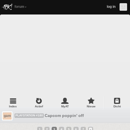
forum
log in
Index
Actief
MyAT
Nieuw
Dicht
Capcom poppin' off
gam
PLAYSTATION #180
1
2
3
4
5
6
7