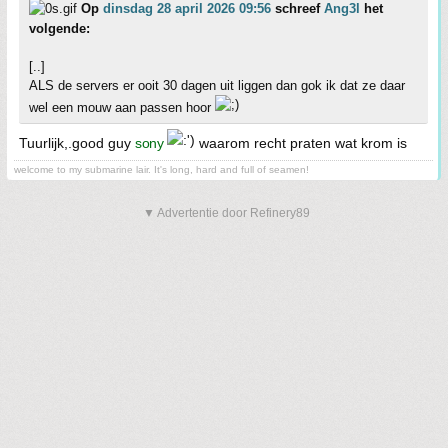
Op
dinsdag 28 april 2026 09:56
schreef
Ang3l
het
volgende:
[..]
ALS de servers er ooit 30 dagen uit liggen dan gok ik dat ze daar
wel een mouw aan passen hoor
Tuurlijk,.good guy
sony
waarom recht praten wat krom is
welcome to my submarine lair. It's long, hard and full of seamen!
▼ Advertentie door Refinery89