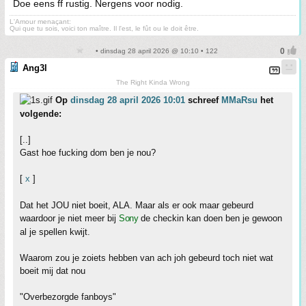
Doe eens ff rustig. Nergens voor nodig.
L'Amour menaçant:
Qui que tu sois, voici ton maître. Il l'est, le fût ou le doit être.
• dinsdag 28 april 2026 @ 10:10 • 122
Ang3l
The Right Kinda Wrong
Op
dinsdag 28 april 2026 10:01
schreef
MMaRsu
het
volgende:
[..]
Gast hoe fucking dom ben je nou?
[
x
]
Dat het JOU niet boeit, ALA. Maar als er ook maar gebeurd
waardoor je niet meer bij
Sony
de checkin kan doen ben je gewoon
al je spellen kwijt.
Waarom zou je zoiets hebben van ach joh gebeurd toch niet wat
boeit mij dat nou
"Overbezorgde fanboys"