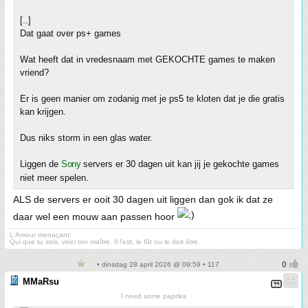
[..]
Dat gaat over ps+ games
Wat heeft dat in vredesnaam met GEKOCHTE games te maken
vriend?
Er is geen manier om zodanig met je ps5 te kloten dat je die gratis
kan krijgen.
Dus niks storm in een glas water.
Liggen de
Sony
servers er 30 dagen uit kan jij je gekochte games
niet meer spelen.
ALS de servers er ooit 30 dagen uit liggen dan gok ik dat ze
daar wel een mouw aan passen hoor
L'Amour menaçant:
Qui que tu sois, voici ton maître. Il l'est, le fût ou le doit être.
• dinsdag 28 april 2026 @ 09:59 • 117
MMaRsu
I need some paprika