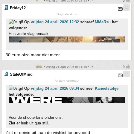
• vrijdag 24 april 2026 @ 13:13 • 74
Friday12
Originele kloon
Op
vrijdag 24 april 2026 12:32
schreef
MMaRsu
het
volgende:
En zwarte vlag remaak
30 euro ofzo maar niet meer
• vrijdag 24 april 2026 @ 14:15 • 75
StateOfMind
Ancient Astronaut
Op
vrijdag 24 april 2026 09:34
schreef
Kaneelstokje
het volgende:
Voor de shooterfans onder ons.
Ziet er leuk uit qua stijl.
Ziet er geinig uit, aan de wishlist toegevoegd.