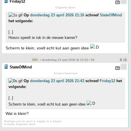
Friday12
Originele kloon
Op
donderdag 23 april 2026 21:16
schreef
StateOfMind
het volgende:
[..]
Hoezo speelt ie ruk in de nieuwe kamer?
Scherm te klein, voelt echt kut aan geen idee
• donderdag 23 april 2026 @ 22:03 • 56
StateOfMind
Ancient Astronaut
Op
donderdag 23 april 2026 21:43
schreef
Friday12
het
volgende:
[..]
Scherm te klein, voelt echt kut aan geen idee
Wat is klein?
Perhaps you've seen it, maybe in a dream.
A murky, forgotten land.