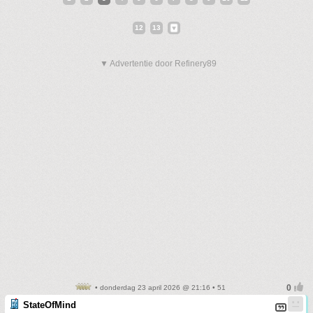
12
13
▼ Advertentie door Refinery89
• donderdag 23 april 2026 @ 21:16 • 51
StateOfMind