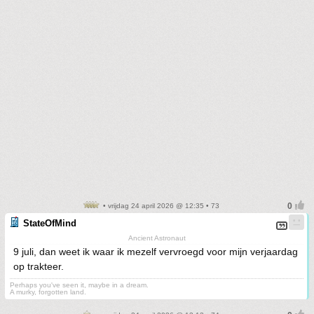
• vrijdag 24 april 2026 @ 12:35 • 73
StateOfMind
Ancient Astronaut
9 juli, dan weet ik waar ik mezelf vervroegd voor mijn verjaardag
op trakteer.
Perhaps you've seen it, maybe in a dream.
A murky, forgotten land.