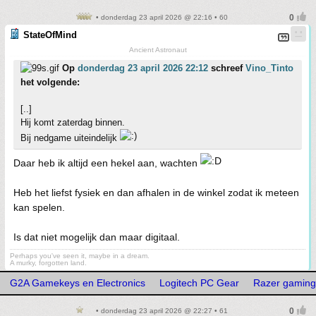
• donderdag 23 april 2026 @ 22:16 • 60
StateOfMind
Ancient Astronaut
Op
donderdag 23 april 2026 22:12
schreef
Vino_Tinto
het volgende:
[..]
Hij komt zaterdag binnen.
Bij nedgame uiteindelijk
Daar heb ik altijd een hekel aan, wachten
Heb het liefst fysiek en dan afhalen in de winkel zodat ik meteen
kan spelen.
Is dat niet mogelijk dan maar digitaal.
Perhaps you've seen it, maybe in a dream.
A murky, forgotten land.
G2A Gamekeys en Electronics
Logitech PC Gear
Razer gaming
• donderdag 23 april 2026 @ 22:27 • 61