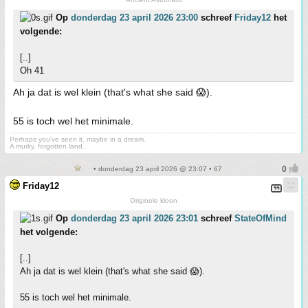
Op
donderdag 23 april 2026 23:00
schreef
Friday12
het
volgende:
[..]
Oh 41
Ah ja dat is wel klein (that's what she said 😱).
55 is toch wel het minimale.
Perhaps you've seen it, maybe in a dream.
A murky, forgotten land.
• donderdag 23 april 2026 @ 23:07 • 67
Friday12
Originele kloon
Op
donderdag 23 april 2026 23:01
schreef
StateOfMind
het volgende:
[..]
Ah ja dat is wel klein (that's what she said 😱).
55 is toch wel het minimale.