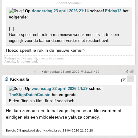
Ancient Astronaut
Op
donderdag 23 april 2026 21:14
schreef
Friday12
het
volgende:
[..]
Game speelt echt ruk in mn nieuwe woonkamer. Tv is te klein
eigenlijk voor de kamer daarom verder met resident evil.
Hoezo speelt ie ruk in de nieuwe kamer?
Perhaps you've seen it, maybe in a dream.
A murky, forgotten land.
• donderdag 23 april 2026 @ 21:16 • 52
Kickinalfa
Op
woensdag 22 april 2026 14:39
schreef
TheStigsDutchCousin
het volgende:
Elden Ring als film. Ik blijf sceptisch.
Het kan zomaar een totaal vage Japanse art film worden of
eindigen als een middeleeuwse yakuza comedy.
Bericht 0% gewijzigd door Kickinalfa op 23-04-2026 21:25:28