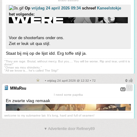
Brabo Bastard
Op
vrijdag 24 april 2026 09:34
schreef
Kaneelstokje
het volgende:
Voor de shooterfans onder ons.
Ziet er leuk uit qua stijl.
Staat bij mij op de lijst idd. Erg toffe stijl ja.
"They are rage. Brutal, without mercy. But you.... You will be worse. Rip and tear, until it is
done!"
"Omae wa mou shindeiru."
"All we know is... he's called The Stig!"
• vrijdag 24 april 2026 @ 12:32 • 72
MMaRsu
I need some paprika
En zwarte vlag remaak
welcome to my submarine lair. It's long, hard and full of seamen!
▼ Advertentie door Refinery89