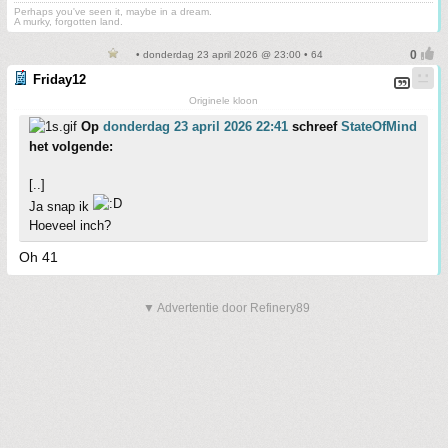
Perhaps you've seen it, maybe in a dream.
A murky, forgotten land.
• donderdag 23 april 2026 @ 23:00 • 64
Friday12
Originele kloon
Op
donderdag 23 april 2026 22:41
schreef
StateOfMind
het volgende:
[..]
Ja snap ik
Hoeveel inch?
Oh 41
▼ Advertentie door Refinery89