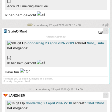
[..]
Account+ melding eventueel
Ik heb hem gekocht
• donderdag 23 april 2026 @ 22:10 • 58
StateOfMind
Ancient Astronaut
Op
donderdag 23 april 2026 22:09
schreef
Vino_Tinto
het volgende:
[..]
Ik heb hem gekocht
Have fun
Perhaps you've seen it, maybe in a dream.
A murky, forgotten land.
• donderdag 23 april 2026 @ 22:12 • 59
#ANONIEM
Op
donderdag 23 april 2026 22:10
schreef
StateOfMind
het volgende: