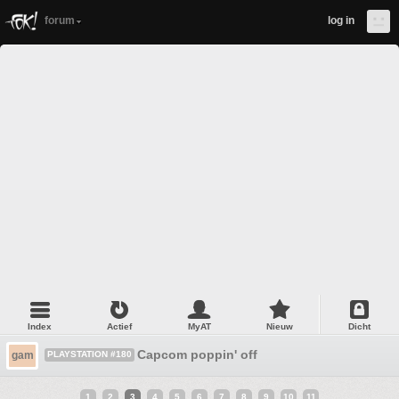
forum
log in
Index
Actief
MyAT
Nieuw
Dicht
Capcom poppin' off
gam
PLAYSTATION #180
1
2
3
4
5
6
7
8
9
10
11