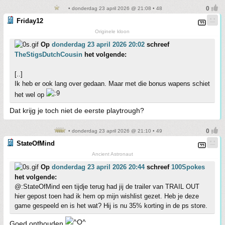
• donderdag 23 april 2026 @ 21:08 • 48
Friday12
Originele kloon
Op
donderdag 23 april 2026 20:02
schreef
TheStigsDutchCousin
het volgende:
[..]
Ik heb er ook lang over gedaan. Maar met die bonus wapens schiet
het wel op
Dat krijg je toch niet de eerste playtrough?
• donderdag 23 april 2026 @ 21:10 • 49
StateOfMind
Ancient Astronaut
Op
donderdag 23 april 2026 20:44
schreef
100Spokes
het volgende:
@:StateOfMind een tijdje terug had jij de trailer van TRAIL OUT
hier gepost toen had ik hem op mijn wishlist gezet. Heb je deze
game gespeeld en is het wat? Hij is nu 35% korting in de ps store.
Goed onthouden