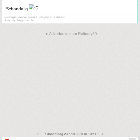
Schandalig
Perhaps you've seen it, maybe in a dream.
A murky, forgotten land.
▼ Advertentie door Refinery89
• donderdag 23 april 2026 @ 13:51 • 37