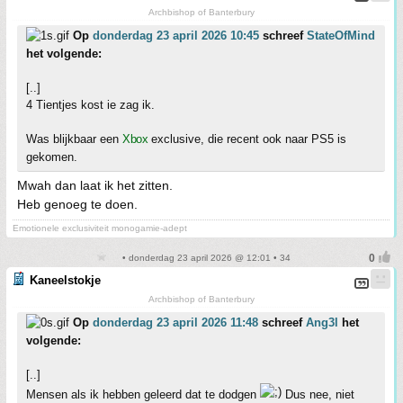
Archbishop of Banterbury
Op
donderdag 23 april 2026 10:45
schreef
StateOfMind
het volgende:
[..]
4 Tientjes kost ie zag ik.
Was blijkbaar een
Xbox
exclusive, die recent ook naar PS5 is
gekomen.
Mwah dan laat ik het zitten.
Heb genoeg te doen.
Emotionele exclusiviteit monogamie-adept
• donderdag 23 april 2026 @ 12:01 • 34
Kaneelstokje
Archbishop of Banterbury
Op
donderdag 23 april 2026 11:48
schreef
Ang3l
het
volgende:
[..]
Mensen als ik hebben geleerd dat te dodgen
Dus nee, niet