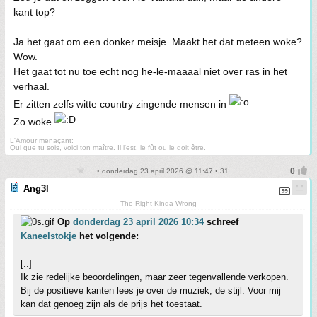
kant top?
Ja het gaat om een donker meisje. Maakt het dat meteen woke?
Wow.
Het gaat tot nu toe echt nog he-le-maaaal niet over ras in het
verhaal.
Er zitten zelfs witte country zingende mensen in
Zo woke
L'Amour menaçant:
Qui que tu sois, voici ton maître. Il l'est, le fût ou le doit être.
• donderdag 23 april 2026 @ 11:47 • 31
Ang3l
The Right Kinda Wrong
Op
donderdag 23 april 2026 10:34
schreef
Kaneelstokje
het volgende:
[..]
Ik zie redelijke beoordelingen, maar zeer tegenvallende verkopen.
Bij de positieve kanten lees je over de muziek, de stijl. Voor mij
kan dat genoeg zijn als de prijs het toestaat.