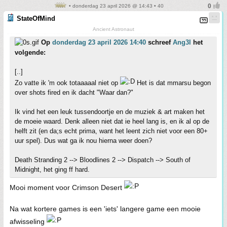
• donderdag 23 april 2026 @ 14:43 • 40
StateOfMind
Ancient Astronaut
Op
donderdag 23 april 2026 14:40
schreef
Ang3l
het
volgende:
[..]
Zo vatte ik 'm ook totaaaaal niet op
Het is dat mmarsu begon
over shots fired en ik dacht "Waar dan?"
Ik vind het een leuk tussendoortje en de muziek & art maken het
de moeie waard. Denk alleen niet dat ie heel lang is, en ik al op de
helft zit (en da;s echt prima, want het leent zich niet voor een 80+
uur spel). Dus wat ga ik nou hierna weer doen?
Death Stranding 2 --> Bloodlines 2 --> Dispatch --> South of
Midnight, het ging ff hard.
Mooi moment voor Crimson Desert
Na wat kortere games is een 'iets' langere game een mooie
afwisseling