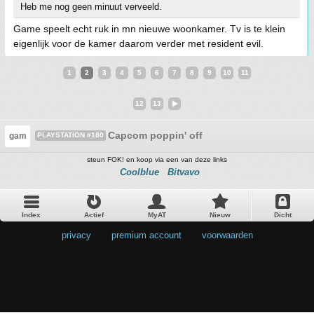
Heb me nog geen minuut verveeld.
Game speelt echt ruk in mn nieuwe woonkamer. Tv is te klein
eigenlijk voor de kamer daarom verder met resident evil.
1
2
3
4
5
6
7
8
9
10
11
12
13
Capcom poppin' off
gam
PLAYSTATION #180
steun FOK! en koop via een van deze links
Coolblue
Bitvavo
Index
Actief
MyAT
Nieuw
Dicht
privacy
•
premium account
•
voorwaarden