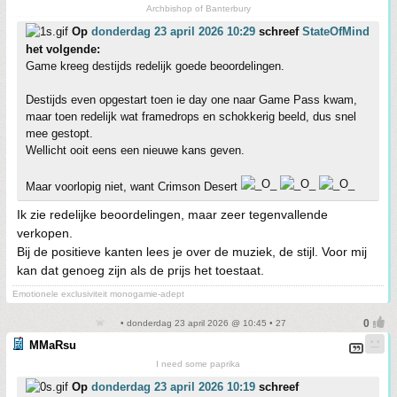
Archbishop of Banterbury
Op
donderdag 23 april 2026 10:29
schreef
StateOfMind
het volgende:
Game kreeg destijds redelijk goede beoordelingen.
Destijds even opgestart toen ie day one naar Game Pass kwam,
maar toen redelijk wat framedrops en schokkerig beeld, dus snel
mee gestopt.
Wellicht ooit eens een nieuwe kans geven.
Maar voorlopig niet, want Crimson Desert
Ik zie redelijke beoordelingen, maar zeer tegenvallende
verkopen.
Bij de positieve kanten lees je over de muziek, de stijl. Voor mij
kan dat genoeg zijn als de prijs het toestaat.
Emotionele exclusiviteit monogamie-adept
• donderdag 23 april 2026 @ 10:45 • 27
MMaRsu
I need some paprika
Op
donderdag 23 april 2026 10:19
schreef