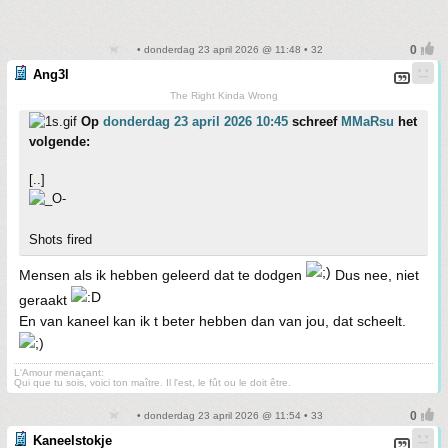
• donderdag 23 april 2026 @ 11:48 • 32
Ang3l
The Right Kinda Wrong
Op
donderdag 23 april 2026 10:45
schreef
MMaRsu
het
volgende:
[..]
Shots fired
Mensen als ik hebben geleerd dat te dodgen
Dus nee, niet
geraakt
En van kaneel kan ik t beter hebben dan van jou, dat scheelt.
L'Amour menaçant:
Qui que tu sois, voici ton maître. Il l'est, le fût ou le doit être.
• donderdag 23 april 2026 @ 11:54 • 33
Kaneelstokje