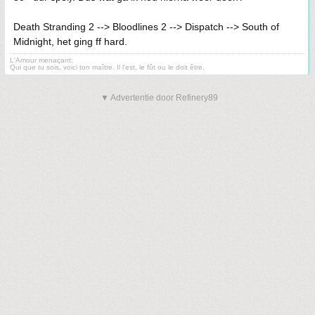
Death Stranding 2 --> Bloodlines 2 --> Dispatch --> South of
Midnight, het ging ff hard.
L'Amour menaçant:
Qui que tu sois, voici ton maître. Il l'est, le fût ou le doit être.
▼ Advertentie door Refinery89