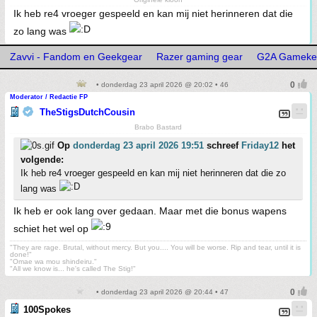
Ik heb re4 vroeger gespeeld en kan mij niet herinneren dat die
zo lang was
Zavvi - Fandom en Geekgear
Razer gaming gear
G2A Gamekey
• donderdag 23 april 2026 @ 20:02 • 46
Moderator / Redactie FP
TheStigsDutchCousin
Brabo Bastard
Op
donderdag 23 april 2026 19:51
schreef
Friday12
het
volgende:
Ik heb re4 vroeger gespeeld en kan mij niet herinneren dat die zo
lang was
Ik heb er ook lang over gedaan. Maar met die bonus wapens
schiet het wel op
"They are rage. Brutal, without mercy. But you.... You will be worse. Rip and tear, until it is
done!"
"Omae wa mou shindeiru."
"All we know is... he's called The Stig!"
• donderdag 23 april 2026 @ 20:44 • 47
100Spokes