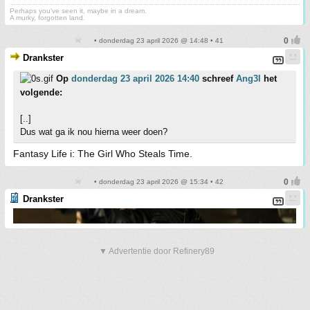
Perhaps you've seen it, maybe in a dream.
A murky, forgotten land.
• donderdag 23 april 2026 @ 14:48 • 41
Drankster
Op
donderdag 23 april 2026 14:40
schreef
Ang3l
het
volgende:
[..]
Dus wat ga ik nou hierna weer doen?
Fantasy Life i: The Girl Who Steals Time.
• donderdag 23 april 2026 @ 15:34 • 42
Drankster
▼ Advertentie door Refinery89