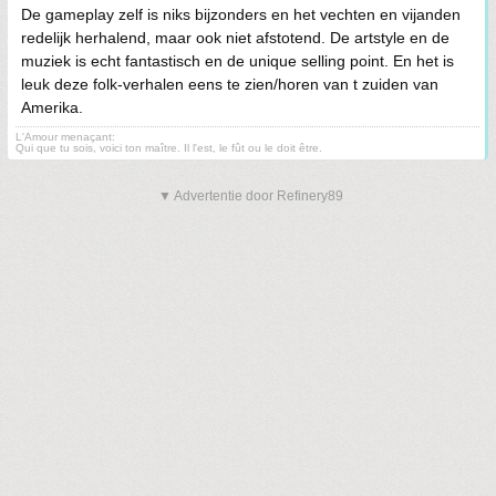
De gameplay zelf is niks bijzonders en het vechten en vijanden
redelijk herhalend, maar ook niet afstotend. De artstyle en de
muziek is echt fantastisch en de unique selling point. En het is
leuk deze folk-verhalen eens te zien/horen van t zuiden van
Amerika.
L'Amour menaçant:
Qui que tu sois, voici ton maître. Il l'est, le fût ou le doit être.
▼ Advertentie door Refinery89