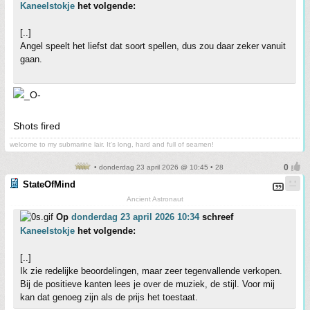
Kaneelstokje
het volgende:
[..]
Angel speelt het liefst dat soort spellen, dus zou daar zeker vanuit
gaan.
Shots fired
welcome to my submarine lair. It's long, hard and full of seamen!
• donderdag 23 april 2026 @ 10:45 • 28
StateOfMind
Ancient Astronaut
Op
donderdag 23 april 2026 10:34
schreef
Kaneelstokje
het volgende:
[..]
Ik zie redelijke beoordelingen, maar zeer tegenvallende verkopen.
Bij de positieve kanten lees je over de muziek, de stijl. Voor mij
kan dat genoeg zijn als de prijs het toestaat.