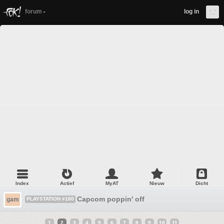
forum
log in
Index
Actief
MyAT
Nieuw
Dicht
Capcom poppin' off
gam
PLAYSTATION #180
1
2
3
4
5
6
7
8
9
10
11