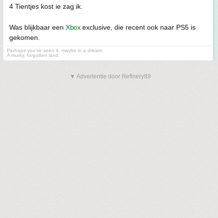
4 Tientjes kost ie zag ik.
Was blijkbaar een
Xbox
exclusive, die recent ook naar PS5 is
gekomen.
Perhaps you've seen it, maybe in a dream.
A murky, forgotten land.
▼ Advertentie door Refinery89