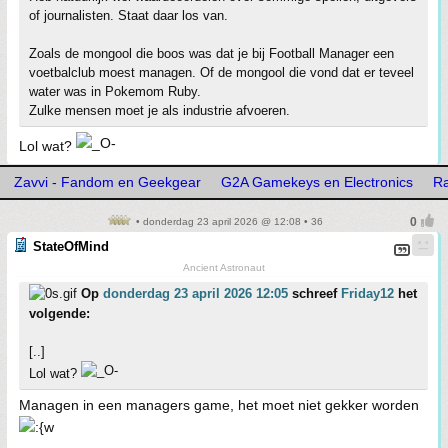
of journalisten. Staat daar los van.
Zoals de mongool die boos was dat je bij Football Manager een
voetbalclub moest managen. Of de mongool die vond dat er teveel
water was in Pokemom Ruby.
Zulke mensen moet je als industrie afvoeren.
Lol wat?
Zavvi - Fandom en Geekgear
G2A Gamekeys en Electronics
Ra
• donderdag 23 april 2026 @ 12:08 • 36
StateOfMind
Ancient Astronaut
Op
donderdag 23 april 2026 12:05
schreef
Friday12
het
volgende:
[..]
Lol wat?
Managen in een managers game, het moet niet gekker worden