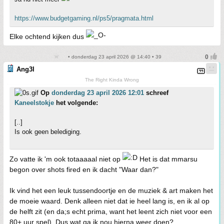
https://www.budgetgaming.nl/ps5/pragmata.html
Elke ochtend kijken dus
• donderdag 23 april 2026 @ 14:40 • 39
Ang3l
The Right Kinda Wrong
Op
donderdag 23 april 2026 12:01
schreef
Kaneelstokje
het volgende:
[..]
Is ook geen belediging.
Zo vatte ik 'm ook totaaaaal niet op
Het is dat mmarsu
begon over shots fired en ik dacht "Waar dan?"
Ik vind het een leuk tussendoortje en de muziek & art maken het
de moeie waard. Denk alleen niet dat ie heel lang is, en ik al op
de helft zit (en da;s echt prima, want het leent zich niet voor een
80+ uur spel). Dus wat ga ik nou hierna weer doen?