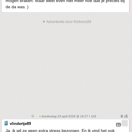
mogen braken. Maar weet even niet meer hoe laat je precies bij
de da was. )
▼ Advertentie door Refinery89
• donderdag 23 april 2026 @ 19:27 • 119
vlindertje89
Ja, ik wil ze geen extra stress bezorgen. En ik vind het ook