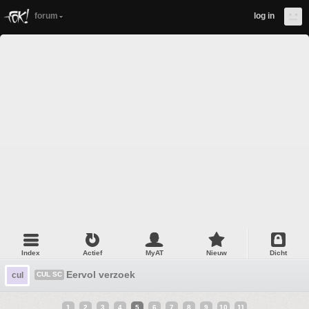
forum
log in
Index
Actief
MyAT
Nieuw
Dicht
Eervol verzoek
cul
CUL SC
1
2
3
4
5
6
7
8
9
10
11