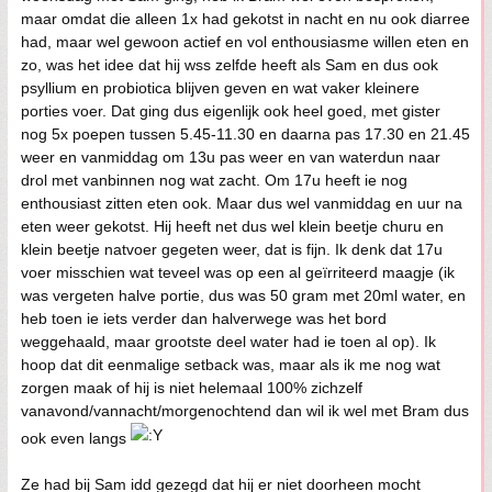
maar omdat die alleen 1x had gekotst in nacht en nu ook diarree
had, maar wel gewoon actief en vol enthousiasme willen eten en
zo, was het idee dat hij wss zelfde heeft als Sam en dus ook
psyllium en probiotica blijven geven en wat vaker kleinere
porties voer. Dat ging dus eigenlijk ook heel goed, met gister
nog 5x poepen tussen 5.45-11.30 en daarna pas 17.30 en 21.45
weer en vanmiddag om 13u pas weer en van waterdun naar
drol met vanbinnen nog wat zacht. Om 17u heeft ie nog
enthousiast zitten eten ook. Maar dus wel vanmiddag en uur na
eten weer gekotst. Hij heeft net dus wel klein beetje churu en
klein beetje natvoer gegeten weer, dat is fijn. Ik denk dat 17u
voer misschien wat teveel was op een al geïrriteerd maagje (ik
was vergeten halve portie, dus was 50 gram met 20ml water, en
heb toen ie iets verder dan halverwege was het bord
weggehaald, maar grootste deel water had ie toen al op). Ik
hoop dat dit eenmalige setback was, maar als ik me nog wat
zorgen maak of hij is niet helemaal 100% zichzelf
vanavond/vannacht/morgenochtend dan wil ik wel met Bram dus
ook even langs
Ze had bij Sam idd gezegd dat hij er niet doorheen mocht