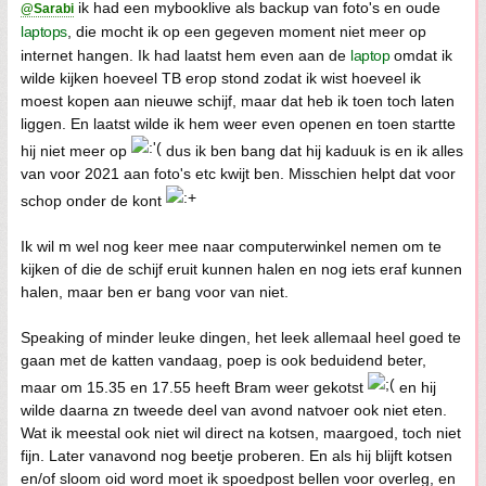
ik had een mybooklive als backup van foto's en oude
@Sarabi
laptops
, die mocht ik op een gegeven moment niet meer op
internet hangen. Ik had laatst hem even aan de
laptop
omdat ik
wilde kijken hoeveel TB erop stond zodat ik wist hoeveel ik
moest kopen aan nieuwe schijf, maar dat heb ik toen toch laten
liggen. En laatst wilde ik hem weer even openen en toen startte
hij niet meer op
dus ik ben bang dat hij kaduuk is en ik alles
van voor 2021 aan foto's etc kwijt ben. Misschien helpt dat voor
schop onder de kont
Ik wil m wel nog keer mee naar computerwinkel nemen om te
kijken of die de schijf eruit kunnen halen en nog iets eraf kunnen
halen, maar ben er bang voor van niet.
Speaking of minder leuke dingen, het leek allemaal heel goed te
gaan met de katten vandaag, poep is ook beduidend beter,
maar om 15.35 en 17.55 heeft Bram weer gekotst
en hij
wilde daarna zn tweede deel van avond natvoer ook niet eten.
Wat ik meestal ook niet wil direct na kotsen, maargoed, toch niet
fijn. Later vanavond nog beetje proberen. En als hij blijft kotsen
en/of sloom oid word moet ik spoedpost bellen voor overleg, en