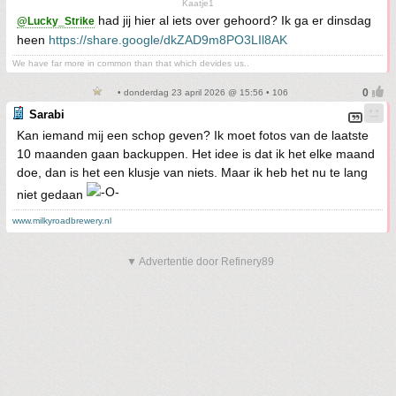
Kaatje1
had jij hier al iets over gehoord? Ik ga er dinsdag
@Lucky_Strike
heen
https://share.google/dkZAD9m8PO3LIl8AK
We have far more in common than that which devides us..
• donderdag 23 april 2026 @ 15:56 • 106
Sarabi
Kan iemand mij een schop geven? Ik moet fotos van de laatste
10 maanden gaan backuppen. Het idee is dat ik het elke maand
doe, dan is het een klusje van niets. Maar ik heb het nu te lang
niet gedaan
www.milkyroadbrewery.nl
▼ Advertentie door Refinery89