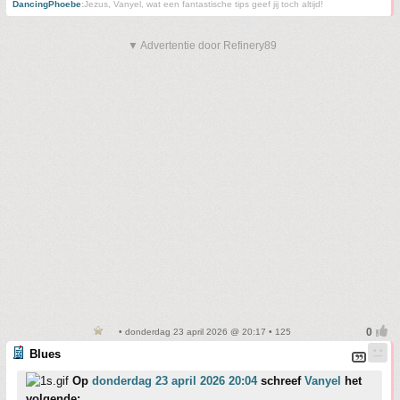
DancingPhoebe
:
Jezus, Vanyel, wat een fantastische tips geef jij toch altijd!
▼ Advertentie door Refinery89
• donderdag 23 april 2026 @ 20:17 • 125
Blues
Op
donderdag 23 april 2026 20:04
schreef
Vanyel
het
volgende: