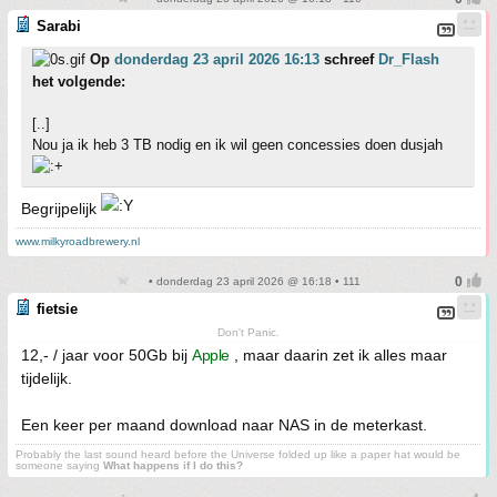
Sarabi
Op
donderdag 23 april 2026 16:13
schreef
Dr_Flash
het volgende:
[..]
Nou ja ik heb 3 TB nodig en ik wil geen concessies doen dusjah
Begrijpelijk
www.milkyroadbrewery.nl
• donderdag 23 april 2026 @ 16:18 • 111
fietsie
Don't Panic.
12,- / jaar voor 50Gb bij
Apple
, maar daarin zet ik alles maar
tijdelijk.
Een keer per maand download naar NAS in de meterkast.
Probably the last sound heard before the Universe folded up like a paper hat would be
someone saying
What happens if I do this?