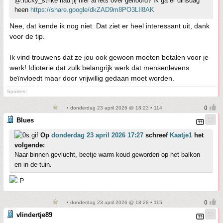
@:lucky_strike had jij hier al iets over gehoord? Ik ga er dinsdag
heen
https://share.google/dkZAD9m8PO3LIl8AK
Nee, dat kende ik nog niet. Dat ziet er heel interessant uit, dank
voor de tip.
Ik vind trouwens dat ze jou ook gewoon moeten betalen voor je
werk! Idioterie dat zulk belangrijk werk dat mensenlevens
beïnvloedt maar door vrijwillig gedaan moet worden.
Spoilers!
• donderdag 23 april 2026 @ 18:23 • 114
Blues
Op
donderdag 23 april 2026 17:27
schreef
Kaatje1
het
volgende:
Naar binnen gevlucht, beetje
warm
koud geworden op het balkon
en in de tuin.
• donderdag 23 april 2026 @ 18:28 • 115
vlindertje89