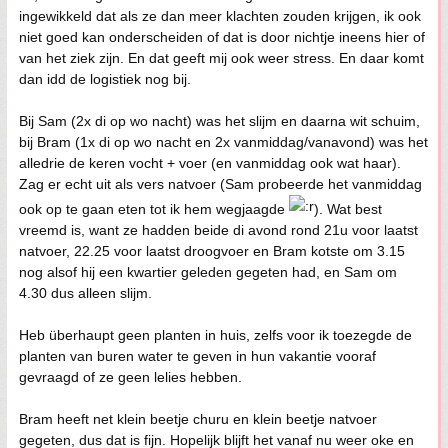
ingewikkeld dat als ze dan meer klachten zouden krijgen, ik ook
niet goed kan onderscheiden of dat is door nichtje ineens hier of
van het ziek zijn. En dat geeft mij ook weer stress. En daar komt
dan idd de logistiek nog bij.
Bij Sam (2x di op wo nacht) was het slijm en daarna wit schuim,
bij Bram (1x di op wo nacht en 2x vanmiddag/vanavond) was het
alledrie de keren vocht + voer (en vanmiddag ook wat haar).
Zag er echt uit als vers natvoer (Sam probeerde het vanmiddag
ook op te gaan eten tot ik hem wegjaagde
). Wat best
vreemd is, want ze hadden beide di avond rond 21u voor laatst
natvoer, 22.25 voor laatst droogvoer en Bram kotste om 3.15
nog alsof hij een kwartier geleden gegeten had, en Sam om
4.30 dus alleen slijm.
Heb überhaupt geen planten in huis, zelfs voor ik toezegde de
planten van buren water te geven in hun vakantie vooraf
gevraagd of ze geen lelies hebben.
Bram heeft net klein beetje churu en klein beetje natvoer
gegeten, dus dat is fijn. Hopelijk blijft het vanaf nu weer oke en