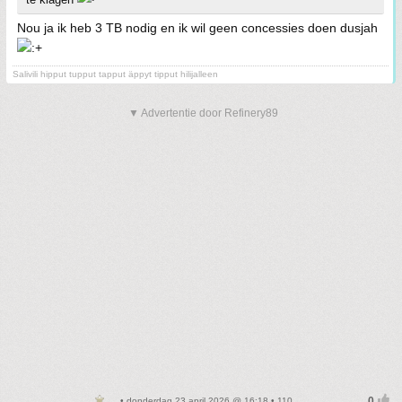
Nou ja ik heb 3 TB nodig en ik wil geen concessies doen dusjah
Salivili hipput tupput tapput äppyt tipput hilijalleen
▼ Advertentie door Refinery89
• donderdag 23 april 2026 @ 16:18 • 110