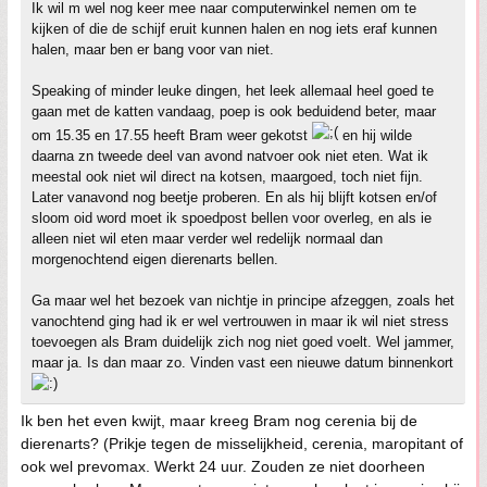
Ik wil m wel nog keer mee naar computerwinkel nemen om te
kijken of die de schijf eruit kunnen halen en nog iets eraf kunnen
halen, maar ben er bang voor van niet.
Speaking of minder leuke dingen, het leek allemaal heel goed te
gaan met de katten vandaag, poep is ook beduidend beter, maar
om 15.35 en 17.55 heeft Bram weer gekotst
en hij wilde
daarna zn tweede deel van avond natvoer ook niet eten. Wat ik
meestal ook niet wil direct na kotsen, maargoed, toch niet fijn.
Later vanavond nog beetje proberen. En als hij blijft kotsen en/of
sloom oid word moet ik spoedpost bellen voor overleg, en als ie
alleen niet wil eten maar verder wel redelijk normaal dan
morgenochtend eigen dierenarts bellen.
Ga maar wel het bezoek van nichtje in principe afzeggen, zoals het
vanochtend ging had ik er wel vertrouwen in maar ik wil niet stress
toevoegen als Bram duidelijk zich nog niet goed voelt. Wel jammer,
maar ja. Is dan maar zo. Vinden vast een nieuwe datum binnenkort
Ik ben het even kwijt, maar kreeg Bram nog cerenia bij de
dierenarts? (Prikje tegen de misselijkheid, cerenia, maropitant of
ook wel prevomax. Werkt 24 uur. Zouden ze niet doorheen