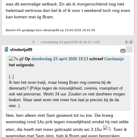
was dit eenmalige setback. En als ik morgenochtend nog niet
helemaal vertrouw dan bel ik of ik voor t weekend toch nog even
kan komen met iig Bram.
Bericht 4% gewijzigd door vlindertje89 op 23-04-2026 19:41:59
• donderdag 23 april 2026 @ 19:32 • 120
vlindertje89
Op
donderdag 23 april 2026 19:13
schreef
Candaasje
het volgende:
[..]
Ik ben het even kwijt, maar kreeg Bram nog cerenia bij de
dierenarts? (Prikje tegen de misselijkheid, cerenia, maropitant of
ook wel prevomax. Werkt 24 uur. Zouden ze niet doorheen mogen
braken. Maar weet even niet meer hoe laat je precies bij de da
was. )
Nee, ben alleen met Sam geweest tot nu toe. Die kreeg
woensdag rond 14u prik tegen misselijkheid omdat hij niet wilde
eten, die heeft niet meer gebraakt sinds wo 3.15u
. Toen ik
woensdag met Sam ging, heb ik Bram wel even besproken,