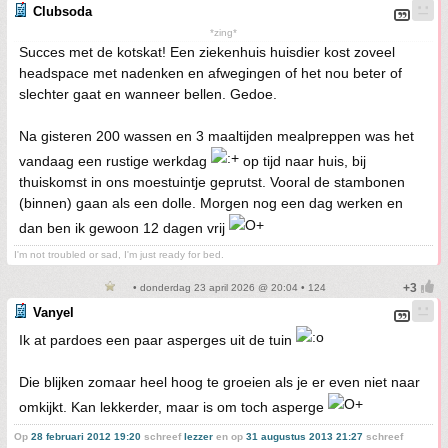
Clubsoda
*zing*
Succes met de kotskat! Een ziekenhuis huisdier kost zoveel
headspace met nadenken en afwegingen of het nou beter of
slechter gaat en wanneer bellen. Gedoe.
Na gisteren 200 wassen en 3 maaltijden mealpreppen was het
vandaag een rustige werkdag
op tijd naar huis, bij
thuiskomst in ons moestuintje geprutst. Vooral de stambonen
(binnen) gaan als een dolle. Morgen nog een dag werken en
dan ben ik gewoon 12 dagen vrij
I'm not troubled or sad, I'm just ready for bed.
• donderdag 23 april 2026 @ 20:04 • 124
Vanyel
Ik at pardoes een paar asperges uit de tuin
Die blijken zomaar heel hoog te groeien als je er even niet naar
omkijkt. Kan lekkerder, maar is om toch asperge
Op
28 februari 2012 19:20
schreef
lezzer
en op
31 augustus 2013 21:27
schreef