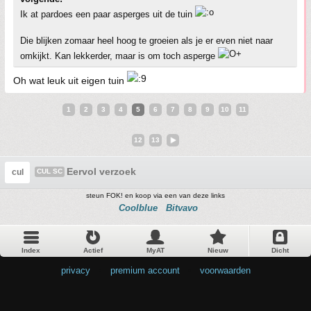
Ik at pardoes een paar asperges uit de tuin
Die blijken zomaar heel hoog te groeien als je er even niet naar
omkijkt. Kan lekkerder, maar is om toch asperge
Oh wat leuk uit eigen tuin
1
2
3
4
5
6
7
8
9
10
11
12
13
Eervol verzoek
cul
CUL SC
steun FOK! en koop via een van deze links
Coolblue
Bitvavo
Index
Actief
MyAT
Nieuw
Dicht
privacy
•
premium account
•
voorwaarden