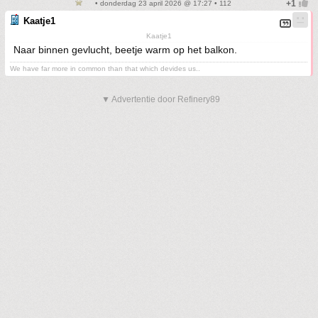
• donderdag 23 april 2026 @ 17:27 • 112
Kaatje1
Kaatje1
Naar binnen gevlucht, beetje warm op het balkon.
We have far more in common than that which devides us..
▼ Advertentie door Refinery89