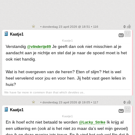
• donderdag 23 april 2026 @ 18:51 • 116
Kaatje1
Kaatje1
Verstandig
Je geeft dan ook niet misschien al je
@vlindertje89
aandacht aan je nichtje en stel dat je naar de spoed moet is het
ook niet handig.
Wat is het overgeven van de heren? Eten of slijm? Het is wel
heel vervelend voor jou en voor hen. Jij hebt vast geen lelies in
huis?
We have far more in common than that which devides us..
• donderdag 23 april 2026 @ 19:05 • 117
Kaatje1
Kaatje1
En ik hoef echt niet betaald te worden
Ik krijg al
@Lucky_Strike
een uitkering en (ook al is het niet zo maar da’s wel mijn gevoel)
doe ik op deze manier iets terug. En ik vind het ook wel fijn dat ik