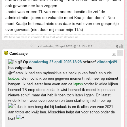
ook gewoon nee kan zeggen.
Laatst was er een TL van een andere locatie die zei “de
administratie tijdens de vakantie moet Kaatje dan doen”. Nou
moet Kaatje helemaal niets dus daar is wel even een gesprekje
over geweest (niet door mij maar mijn TL’s)
We have far more in common than that which devides us..
• donderdag 23 april 2026 @ 19:13 • 118
Candaasje
Op
donderdag 23 april 2026 18:28
schreef
vlindertje89
het volgende:
@:Sarabi ik had een mybooklive als backup van foto's en oude
laptops
, die mocht ik op een gegeven moment niet meer op internet
hangen. Ik had laatst hem even aan de
laptop
omdat ik wilde kijken
hoeveel TB erop stond zodat ik wist hoeveel ik moest kopen aan
nieuwe schijf, maar dat heb ik toen toch laten liggen. En laatst
wilde ik hem weer even openen en toen startte hij niet meer op
dus ik ben bang dat hij kaduuk is en ik alles van voor 2021
aan foto's etc kwijt ben. Misschien helpt dat voor schop onder de
kont