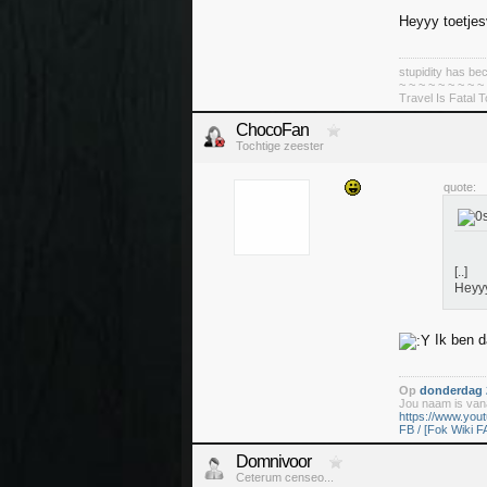
Heyyy toetjes
stupidity has 
~ ~ ~ ~ ~ ~ ~ ~ ~
Travel Is Fatal 
ChocoFan
Tochtige zeester
quote:
[..]
Heyyy
Ik ben d
Op
donderdag 2
Jou naam is vana
https://www.yo
FB / [Fok Wiki F
Domnivoor
Ceterum censeo...