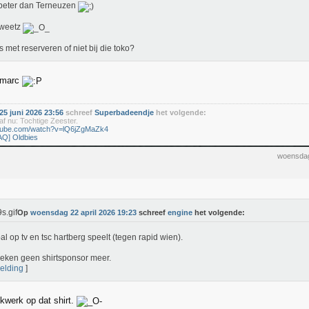
beter dan Terneuzen
 weetz
s met reserveren of niet bij die toko?
emarc
5 juni 2026 23:56
schreef
Superbadeendje
het volgende:
f nu: Tochtige Zeester.
utube.com/watch?v=lQ6jZgMaZk4
AQ] Oldbies
woensdag
Op
woensdag 22 april 2026 19:23
schreef
engine
het volgende:
al op tv en tsc hartberg speelt (tegen rapid wien).
eken geen shirtsponsor meer.
elding
]
kwerk op dat shirt.