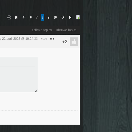
6
7
8
9
10
actieve topics
nieuwe topics
 22 april 2026 @ 19:24
:33
#176