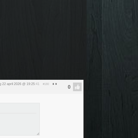
 22 april 2026 @ 19:25
:41
#180