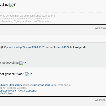
vulling
become as common as common sense was before
 ~ ~ ~ ~ ~ ~ ~ ~ ~ ~ ~ ~ ~ ~ ~ ~ ~ ~ ~ ~ ~ ~ ~ ~
To Prejudice, Bigotry and Narrow-Mindedness
woensdag
Op
woensdag 22 april 2026 19:25
schreef
marcb1974
het volgende:
 toetjesvulling
aar geschikt voor.
5 juni 2026 23:56
schreef
Superbadeendje
het volgende:
f nu: Tochtige Zeester.
utube.com/watch?v=lQ6jZgMaZk4
AQ] Oldbies
woensdag