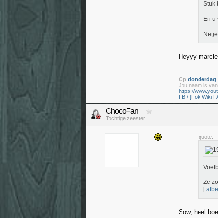
Stuk 
En u
Netje
Heyyy marci
Op
donderdag 2
Jou naam is vana
https://www.yo
FB / [Fok Wiki F
ChocoFan
Tochtige zeester
quote:
Voetb
Ze zo
[
afbe
Sow, heel boe