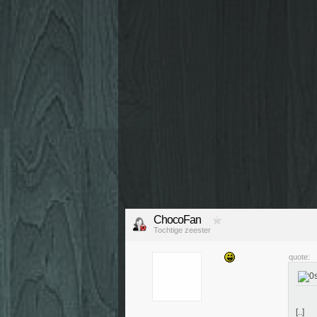
ChocoFan
Tochtige zeester
quote:
[..]