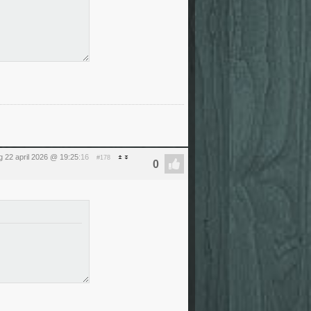
 22 april 2026 @ 19:25
:16
#178