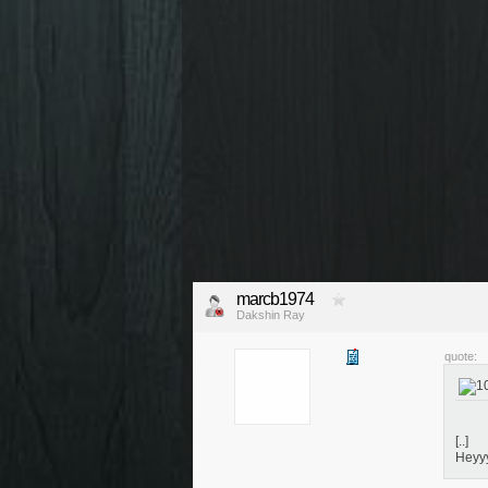
marcb1974
Dakshin Ray
quote:
[..]
Heyy