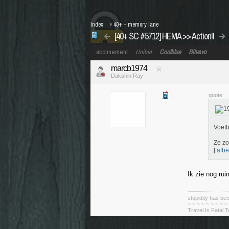
Index
»
40+ - memory lane
[40+ SC #5712] HEMA >> Action!!
abonnement
Unibet
Coolblue
Bitvavo
marcb1974
Dakshin Ray
quote:
Voetb
Ze zo
[
afbe
Ik zie nog ru
stupidity has 
~ ~ ~ ~ ~ ~ ~ ~ ~
Travel Is Fatal 