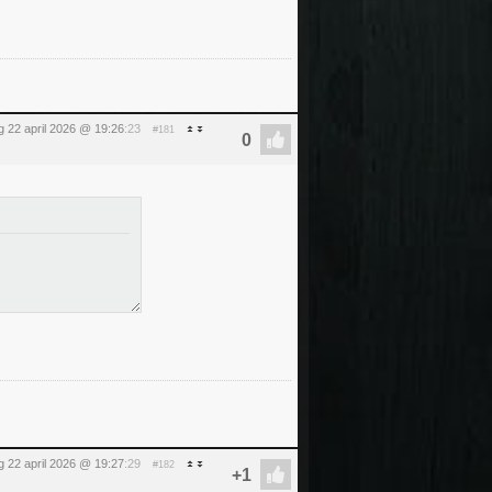
 22 april 2026 @ 19:26
:23
#181
 22 april 2026 @ 19:27
:29
#182