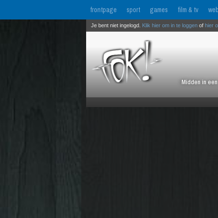
frontpage
sport
games
film & tv
web
Je bent niet ingelogd.
Klik hier om in te loggen
of
hier 
Midden in een 