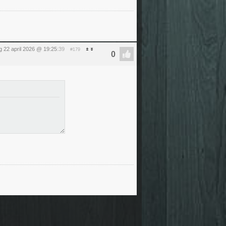
 22 april 2026 @ 19:25
:39
#179