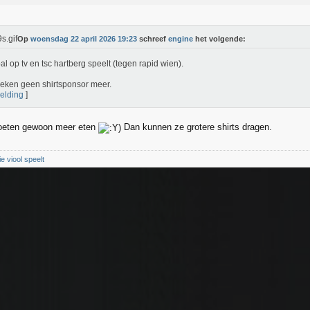
Op
woensdag 22 april 2026 19:23
schreef
engine
het volgende:
al op tv en tsc hartberg speelt (tegen rapid wien).
eken geen shirtsponsor meer.
elding
]
oeten gewoon meer eten
Dan kunnen ze grotere shirts dragen.
ie viool speelt