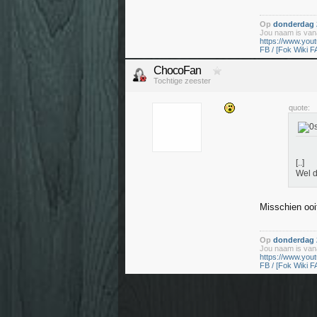
Op
donderdag 2
Jou naam is vana
https://www.yo
FB / [Fok Wiki F
ChocoFan
Tochtige zeester
quote:
[..]
Wel d
Misschien ooi
Op
donderdag 2
Jou naam is vana
https://www.yo
FB / [Fok Wiki F