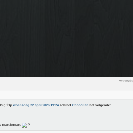
woensdag
Op
woensdag 22 april 2026 19:24
schreef
ChocoFan
het volgende:
y marciemarc