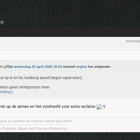
woensdag
Op
woensdag 22 april 2026 19:23
schreef
engine
het volgende:
al op tv en tsc hartberg speelt (tegen rapid wien).
eken geen shirtsponsor meer.
elding
]
imte op de armen en het voorhoofd voor extra reclame
become as common as common sense was before
 ~ ~ ~ ~ ~ ~ ~ ~ ~ ~ ~ ~ ~ ~ ~ ~ ~ ~ ~ ~ ~ ~ ~ ~
To Prejudice, Bigotry and Narrow-Mindedness