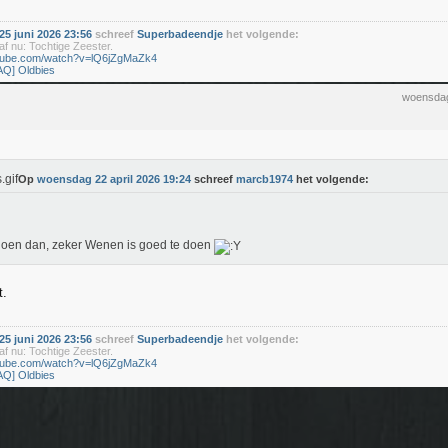
5 juni 2026 23:56
schreef
Superbadeendje
het volgende:
f nu: Tochtige Zeester.
utube.com/watch?v=lQ6jZgMaZk4
AQ] Oldbies
woensdag
Op
woensdag 22 april 2026 19:24
schreef
marcb1974
het volgende:
oen dan, zeker Wenen is goed te doen
t.
5 juni 2026 23:56
schreef
Superbadeendje
het volgende:
f nu: Tochtige Zeester.
utube.com/watch?v=lQ6jZgMaZk4
AQ] Oldbies