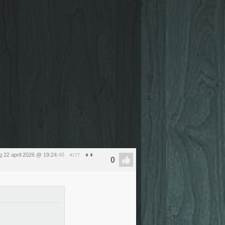
 22 april 2026 @ 19:24
:48
#177