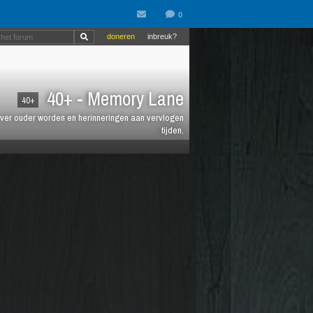
doneren
inbreuk?
40+ - Memory Lane
40+
jt over ouder worden en herinneringen aan vervlogen
tijden.