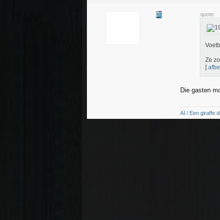
quote:
Voetb
Ze zo
[
afbe
Die gasten m
AI / Een giraffe d