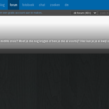
log
forum
fotoboek
chat
zoeken
dm
om een gratis account aan te maken
.
midlife crisis? Moet je die nog krijgen of ben je die al voorbij? Hier kun je je ei kwi