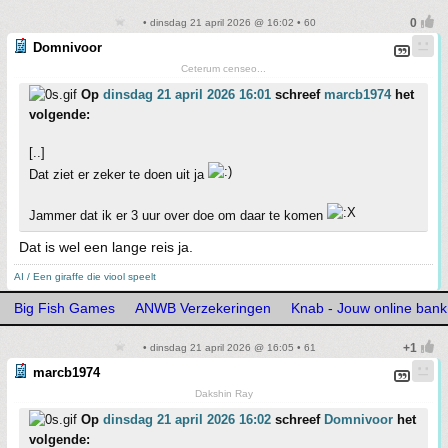
• dinsdag 21 april 2026 @ 16:02 • 60
Domnivoor
Ceterum censeo...
Op
dinsdag 21 april 2026 16:01
schreef
marcb1974
het
volgende:
[..]
Dat ziet er zeker te doen uit ja
Jammer dat ik er 3 uur over doe om daar te komen
Dat is wel een lange reis ja.
AI / Een giraffe die viool speelt
Big Fish Games
ANWB Verzekeringen
Knab - Jouw online bank
• dinsdag 21 april 2026 @ 16:05 • 61
marcb1974
Dakshin Ray
Op
dinsdag 21 april 2026 16:02
schreef
Domnivoor
het
volgende: