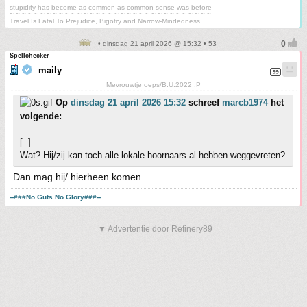
stupidity has become as common as common sense was before
~ ~ ~ ~ ~ ~ ~ ~ ~ ~ ~ ~ ~ ~ ~ ~ ~ ~ ~ ~ ~ ~ ~ ~ ~ ~ ~ ~ ~ ~ ~ ~ ~
Travel Is Fatal To Prejudice, Bigotry and Narrow-Mindedness
• dinsdag 21 april 2026 @ 15:32 • 53
Spellchecker
maily
Mevrouwtje oeps/B.U.2022 :P
Op
dinsdag 21 april 2026 15:32
schreef
marcb1974
het
volgende:
[..]
Wat? Hij/zij kan toch alle lokale hoornaars al hebben weggevreten?
Dan mag hij/ hierheen komen.
--###No Guts No Glory###--
▼ Advertentie door Refinery89