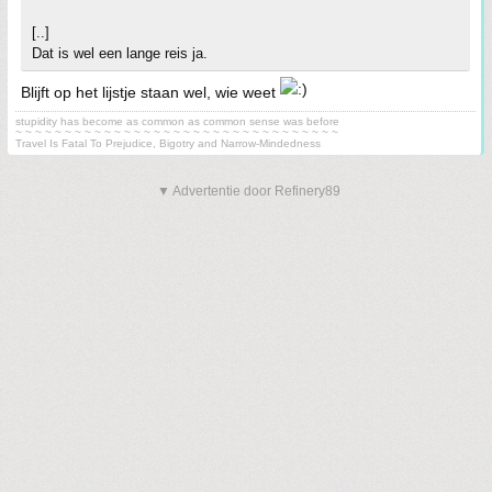
[..]
Dat is wel een lange reis ja.
Blijft op het lijstje staan wel, wie weet
stupidity has become as common as common sense was before
~ ~ ~ ~ ~ ~ ~ ~ ~ ~ ~ ~ ~ ~ ~ ~ ~ ~ ~ ~ ~ ~ ~ ~ ~ ~ ~ ~ ~ ~ ~ ~ ~
Travel Is Fatal To Prejudice, Bigotry and Narrow-Mindedness
▼ Advertentie door Refinery89