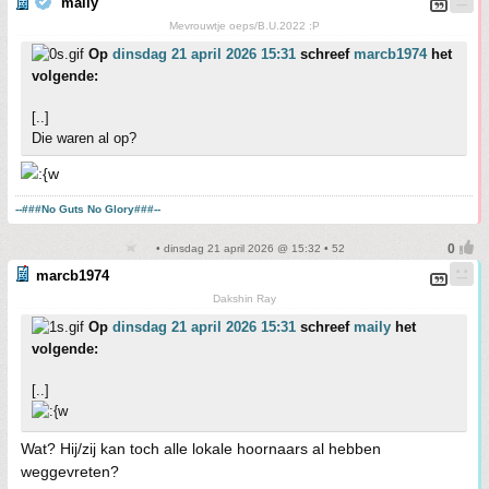
maily
Mevrouwtje oeps/B.U.2022 :P
Op
dinsdag 21 april 2026 15:31
schreef
marcb1974
het
volgende:
[..]
Die waren al op?
--###No Guts No Glory###--
• dinsdag 21 april 2026 @ 15:32 • 52
marcb1974
Dakshin Ray
Op
dinsdag 21 april 2026 15:31
schreef
maily
het
volgende:
[..]
Wat? Hij/zij kan toch alle lokale hoornaars al hebben
weggevreten?