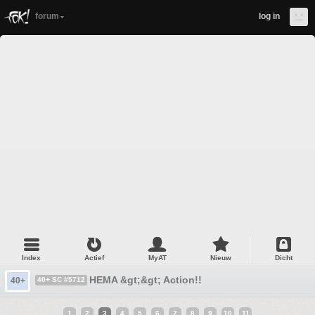
forum
log in
Index
Actief
MyAT
Nieuw
Dicht
HEMA &gt;&gt; Action!!
40+
40+ SC #5712
1
2
3
4
5
6
7
8
9
10
11