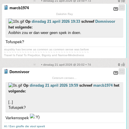
• dinsdag 21 april 2026 @ 19:59 • 73
marcb1974
Dakshin Ray
Op
dinsdag 21 april 2026 19:33
schreef
Domnivoor
het volgende:
Aoibhin zou er dan weer geen spek in doen.
Tofuspek?
stupidity has become as common as common sense was before
~ ~ ~ ~ ~ ~ ~ ~ ~ ~ ~ ~ ~ ~ ~ ~ ~ ~ ~ ~ ~ ~ ~ ~ ~ ~ ~ ~ ~ ~ ~ ~ ~
Travel Is Fatal To Prejudice, Bigotry and Narrow-Mindedness
• dinsdag 21 april 2026 @ 20:02 • 74
Domnivoor
Ceterum censeo...
Op
dinsdag 21 april 2026 19:59
schreef
marcb1974
het
volgende:
[..]
Tofuspek?
Varkensspek
AI / Een giraffe die viool speelt