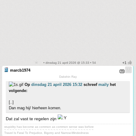
• dinsdag 21 april 2026 @ 15:33 • 54
marcb1974
Dakshin Ray
Op
dinsdag 21 april 2026 15:32
schreef
maily
het
volgende:
[..]
Dan mag hij/ hierheen komen.
Dat zal vast te regelen zijn
stupidity has become as common as common sense was before
~ ~ ~ ~ ~ ~ ~ ~ ~ ~ ~ ~ ~ ~ ~ ~ ~ ~ ~ ~ ~ ~ ~ ~ ~ ~ ~ ~ ~ ~ ~ ~ ~
Travel Is Fatal To Prejudice, Bigotry and Narrow-Mindedness