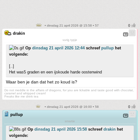
• dinsdag 21 april 2026 @ 15:58 • 57
drakin
vurig typje
Op
dinsdag 21 april 2026 12:44
schreef
pullup
het
volgende:
[..]
Het was5 graden en een ijskoude harde oostenwind
Waar ben je dan dat het zo koud is?
Do not meddle in the affairs of dragons, for you are lickable and taste good with chocolat,
caramel and whipped cream!
Freaks like me drink tea
• dinsdag 21 april 2026 @ 16:00 • 58
pullup
smartie
Op
dinsdag 21 april 2026 15:58
schreef
drakin
het
volgende: