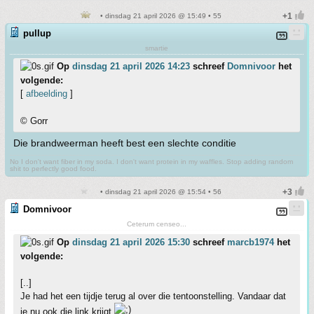
• dinsdag 21 april 2026 @ 15:49 • 55
pullup
smartie
Op
dinsdag 21 april 2026 14:23
schreef
Domnivoor
het
volgende:
[
afbeelding
]
© Gorr
Die brandweerman heeft best een slechte conditie
No I don't want fiber in my soda. I don't want protein in my waffles. Stop adding random
shit to perfectly good food.
• dinsdag 21 april 2026 @ 15:54 • 56
Domnivoor
Ceterum censeo...
Op
dinsdag 21 april 2026 15:30
schreef
marcb1974
het
volgende:
[..]
Je had het een tijdje terug al over die tentoonstelling. Vandaar dat
je nu ook die link krijgt