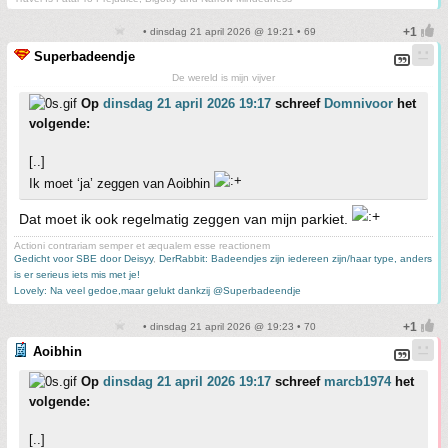
• dinsdag 21 april 2026 @ 19:21 • 69
Superbadeendje
De wereld is mijn vijver
Op
dinsdag 21 april 2026 19:17
schreef
Domnivoor
het
volgende:
[..]
Ik moet ‘ja’ zeggen van Aoibhin
Dat moet ik ook regelmatig zeggen van mijn parkiet.
Actioni contrariam semper et æqualem esse reactionem
Gedicht voor SBE door Deisyy
,
DerRabbit: Badeendjes zijn iedereen zijn/haar type, anders
is er serieus iets mis met je!
Lovely: Na veel gedoe,maar gelukt dankzij @Superbadeendje
• dinsdag 21 april 2026 @ 19:23 • 70
Aoibhin
Op
dinsdag 21 april 2026 19:17
schreef
marcb1974
het
volgende:
[..]