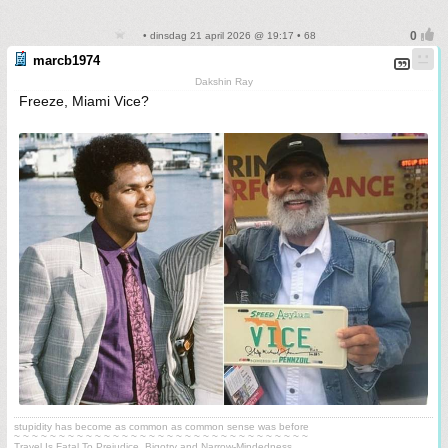
• dinsdag 21 april 2026 @ 19:17 • 68
marcb1974
Dakshin Ray
Freeze, Miami Vice?
stupidity has become as common as common sense was before
~ ~ ~ ~ ~ ~ ~ ~ ~ ~ ~ ~ ~ ~ ~ ~ ~ ~ ~ ~ ~ ~ ~ ~ ~ ~ ~ ~ ~ ~ ~ ~ ~
Travel Is Fatal To Prejudice, Bigotry and Narrow-Mindedness