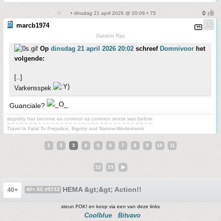
• dinsdag 21 april 2026 @ 20:06 • 75
marcb1974
Dakshin Ray
Op
dinsdag 21 april 2026 20:02
schreef
Domnivoor
het
volgende:
[..]
Varkensspek
Guanciale?
stupidity has become as common as common sense was before
~ ~ ~ ~ ~ ~ ~ ~ ~ ~ ~ ~ ~ ~ ~ ~ ~ ~ ~ ~ ~ ~ ~ ~ ~ ~ ~ ~ ~ ~ ~ ~ ~
Travel Is Fatal To Prejudice, Bigotry and Narrow-Mindedness
1
2
3
4
5
6
7
8
9
10
11
12
13
HEMA &gt;&gt; Action!!
40+
40+ SC #5712
steun FOK! en koop via een van deze links
Coolblue
Bitvavo