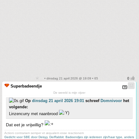
• dinsdag 21 april 2026 @ 19:09 • 65
Superbadeendje
De wereld is mijn vijver
Op
dinsdag 21 april 2026 19:01
schreef
Domnivoor
het
volgende:
Linzencurry met naanbrood
Dat eet je vrijwillig?
Actioni contrariam semper et æqualem esse reactionem
Gedicht voor SBE door Deisyy
,
DerRabbit: Badeendjes zijn iedereen zijn/haar type, anders