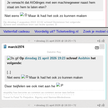
Je verwacht dat AIOdinges met een machinegeweer naast hem
staat om hem te laten eten?
Niet eens
Maar ik had het ook zo kunnen maken
Op dinsdag 2 augustus 2022 22:02 schreef Domnivoor het volgende:
Jij bent een eindeloze bron van leuke quotes :D
Vattenfall cadeau
Voordelig uit? Ticketveiling.nl
Zoek je mobiel
• dinsdag 21 april 2026 @ 19:25 • 71
marcb1974
Dakshin Ray
Op
dinsdag 21 april 2026 19:23
schreef
Aoibhin
het
volgende:
[..]
Niet eens
Maar ik had het ook zo kunnen maken
Daar twijfelen we ook niet aan he
stupidity has become as common as common sense was before
~ ~ ~ ~ ~ ~ ~ ~ ~ ~ ~ ~ ~ ~ ~ ~ ~ ~ ~ ~ ~ ~ ~ ~ ~ ~ ~ ~ ~ ~ ~ ~ ~
Travel Is Fatal To Prejudice, Bigotry and Narrow-Mindedness
• dinsdag 21 april 2026 @ 19:33 • 72