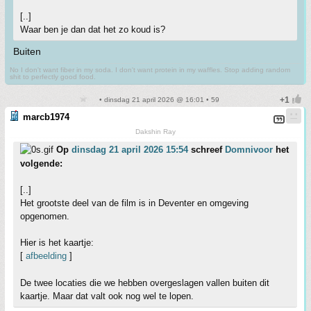
[..]
Waar ben je dan dat het zo koud is?
Buiten
No I don't want fiber in my soda. I don't want protein in my waffles. Stop adding random
shit to perfectly good food.
• dinsdag 21 april 2026 @ 16:01 • 59
marcb1974
Dakshin Ray
Op
dinsdag 21 april 2026 15:54
schreef
Domnivoor
het
volgende:
[..]
Het grootste deel van de film is in Deventer en omgeving
opgenomen.
Hier is het kaartje:
[
afbeelding
]
De twee locaties die we hebben overgeslagen vallen buiten dit
kaartje. Maar dat valt ook nog wel te lopen.