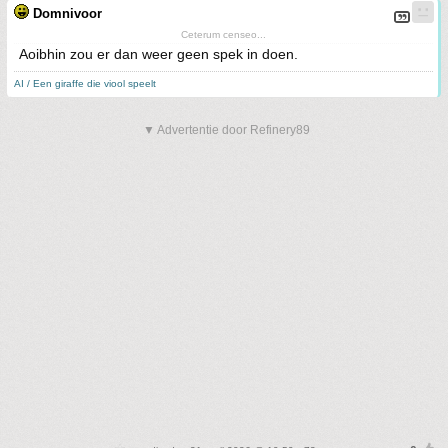
Domnivoor
Ceterum censeo...
Aoibhin zou er dan weer geen spek in doen.
AI / Een giraffe die viool speelt
▼ Advertentie door Refinery89