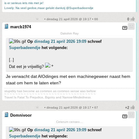
is er serieus iets mis met je!
Lovely: Na veel gedoe,maar gelukt dankzij @Superbadeendje
• dinsdag 21 april 2026 @ 19:17 • 66
marcb1974
Dakshin Ray
Op
dinsdag 21 april 2026 19:09
schreef
Superbadeendje
het volgende:
[..]
Dat eet je vrijwillig?
Je verwacht dat AIOdinges met een machinegeweer naast hem
staat om hem te laten eten?
stupidity has become as common as common sense was before
~ ~ ~ ~ ~ ~ ~ ~ ~ ~ ~ ~ ~ ~ ~ ~ ~ ~ ~ ~ ~ ~ ~ ~ ~ ~ ~ ~ ~ ~ ~ ~ ~
Travel Is Fatal To Prejudice, Bigotry and Narrow-Mindedness
• dinsdag 21 april 2026 @ 19:17 • 67
Domnivoor
Ceterum censeo...
Op
dinsdag 21 april 2026 19:09
schreef
Superbadeendje
het volgende: