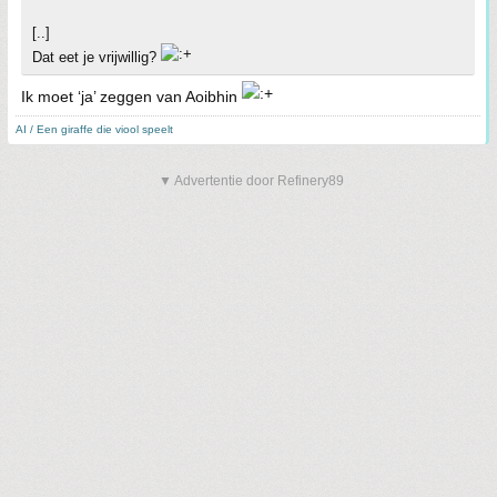
[..]
Dat eet je vrijwillig?
Ik moet ‘ja’ zeggen van Aoibhin
AI / Een giraffe die viool speelt
▼ Advertentie door Refinery89