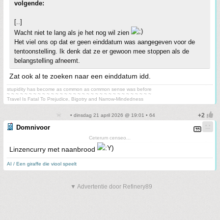
volgende:
[..]
Wacht niet te lang als je het nog wil zien
Het viel ons op dat er geen einddatum was aangegeven voor de
tentoonstelling. Ik denk dat ze er gewoon mee stoppen als de
belangstelling afneemt.
Zat ook al te zoeken naar een einddatum idd.
stupidity has become as common as common sense was before
~ ~ ~ ~ ~ ~ ~ ~ ~ ~ ~ ~ ~ ~ ~ ~ ~ ~ ~ ~ ~ ~ ~ ~ ~ ~ ~ ~ ~ ~ ~ ~ ~
Travel Is Fatal To Prejudice, Bigotry and Narrow-Mindedness
• dinsdag 21 april 2026 @ 19:01 • 64
Domnivoor
Ceterum censeo...
Linzencurry met naanbrood
AI / Een giraffe die viool speelt
▼ Advertentie door Refinery89