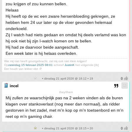
zou krijgen of zou kunnen bellen.
Helaas
Hij heeft op de wc een zware hersenbloeding gekregen, ze
hebben hem 24 uur later op de vloer gevonden helemaal
onderkoeld.
Zij I watch had niets gedaan en omdat hij deels verlamd was kon
hij ook niet bij zijn I-watch komen om te bellen.
Hij had ze daarvoor beide aangeschaft.
Een week later is hij helaas overleden.
Wie mij niet heeft grootgebracht, zal mij ook niet klein krijgen!
Op
zaterdag 15 februari 2025 08:01
schreef
JustinK
het volgende:[/b]
Dot houdt van lekker vlot :P
• dinsdag 21 april 2026 @ 18:12 • 19
incel
they/them
Mij zullen ze waarschijnlijk pas na 2 weken vinden als de buren
klagen over stankoverlast (nog meer dan normaal), als ridder
gestorven in het zadel, met m'n kop op m'n toetsenbord en m'n
reet op m'n gaming chair.
• dinsdag 21 april 2026 @ 18:15 • 20