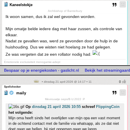
Kaneelstokje
Archbishop of Banterbury
Ik woon samen, dus ik zal wel gevonden worden.
Mijn omatje belde iedere dag met haar zussen, als controle van
elkaar.
Nadat ze gevallen was, werd ze gevonden door de hulp in de
huishouding. Dus we wisten niet hoelang ze had gelegen.
Ze was vergeten dat ze een rollator nodig had.
Emotionele exclusiviteit monogamie-adept
Bespaar op je energiekosten - gaslicht.nl
Bekijk het streamingaan
• dinsdag 21 april 2026 @ 14:17 • 11
Spellchecker
maily
Mevrouwtje oeps/B.U.2022 :P
Op
dinsdag 21 april 2026 10:55
schreef
FlippingCoin
het volgende:
Mijn oma heeft sinds het overlijden van mijn opa een vast moment
in de ochtend contact met de familie via whatsapp, als ze dat niet
doet gaan we bellen, bij niet opnemen gaan we langs.