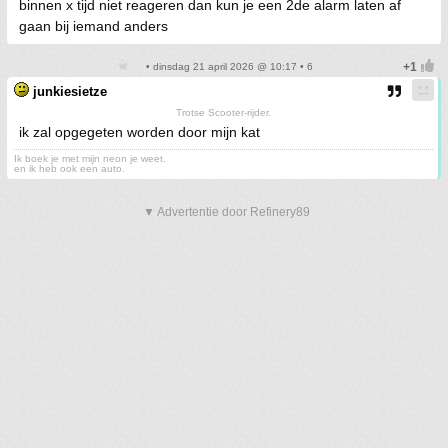
binnen x tijd niet reageren dan kun je een 2de alarm laten af
gaan bij iemand anders
• dinsdag 21 april 2026 @ 10:17 • 6
junkiesietze
Trotse Scooter-rijder.
ik zal opgegeten worden door mijn kat
Ik boek je met mijn neon je weet.
en ik heb ook een auto.
▼ Advertentie door Refinery89