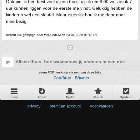
Ontopic: ik ben best veel alleen thuis, als ik om 8:00 val zou ik 7
uur kunnen liggen voor de eerste me vindt. Gelukkig hebben de
kinderen wel een sleutel. Maar eigenlijk hou ik me daar nooit
mee bezig.
Bericht 0% gewijzigd door #ANONIEM op 23-04-2026 07:48:09
Alleen thuis: hoe waarschuw jij anderen in een noodgeva
gc
steun FOK! en koop via een van deze links
Coolblue
Bitvavo
Index
Actief
MyAT
Nieuw
Opslaan
privacy
•
premium account
•
voorwaarden