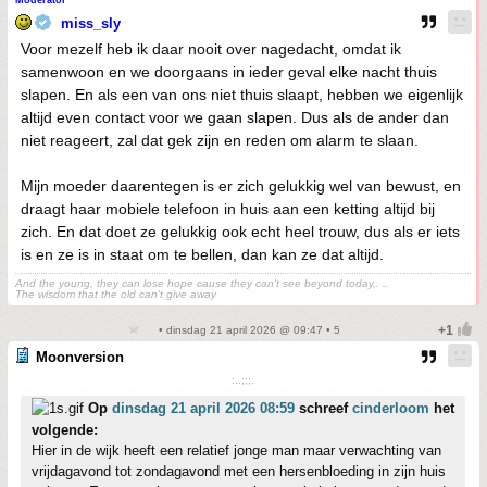
Moderator
miss_sly
Voor mezelf heb ik daar nooit over nagedacht, omdat ik
samenwoon en we doorgaans in ieder geval elke nacht thuis
slapen. En als een van ons niet thuis slaapt, hebben we eigenlijk
altijd even contact voor we gaan slapen. Dus als de ander dan
niet reageert, zal dat gek zijn en reden om alarm te slaan.
Mijn moeder daarentegen is er zich gelukkig wel van bewust, en
draagt haar mobiele telefoon in huis aan een ketting altijd bij
zich. En dat doet ze gelukkig ook echt heel trouw, dus als er iets
is en ze is in staat om te bellen, dan kan ze dat altijd.
And the young, they can lose hope cause they can't see beyond today,. ..
The wisdom that the old can't give away
• dinsdag 21 april 2026 @ 09:47 • 5
Moonversion
:..;;;.
Op
dinsdag 21 april 2026 08:59
schreef
cinderloom
het
volgende:
Hier in de wijk heeft een relatief jonge man maar verwachting van
vrijdagavond tot zondagavond met een hersenbloeding in zijn huis