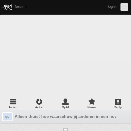
forum
log in
Index
Actief
MyAT
Nieuw
Reply
Alleen thuis: hoe waarschuw jij anderen in een noodgeva
gc