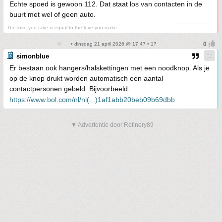
Echte spoed is gewoon 112. Dat staat los van contacten in de
buurt met wel of geen auto.
The love you take is equal to the love you make.
• dinsdag 21 april 2026 @ 17:47 • 17
simonblue
Er bestaan ook hangers/halskettingen met een noodknop. Als je
op de knop drukt worden automatisch een aantal
contactpersonen gebeld. Bijvoorbeeld:
https://www.bol.com/nl/nl(...)1af1abb20beb09b69dbb
▼ Advertentie door Refinery89