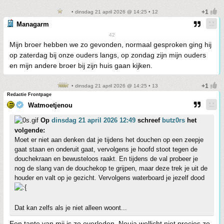
• dinsdag 21 april 2026 @ 14:25 • 12
Managarm
42
Mijn broer hebben we zo gevonden, normaal gesproken ging hij
op zaterdag bij onze ouders langs, op zondag zijn mijn ouders
en mijn andere broer bij zijn huis gaan kijken.
• dinsdag 21 april 2026 @ 14:25 • 13
Redactie Frontpage
Watmoetjenou
Op
dinsdag 21 april 2026 12:49
schreef
butz0rs
het
volgende:
Moet er niet aan denken dat je tijdens het douchen op een zeepje
gaat staan en onderuit gaat, vervolgens je hoofd stoot tegen de
douchekraan en bewusteloos raakt. En tijdens de val probeer je
nog de slang van de douchekop te grijpen, maar deze trek je uit de
houder en valt op je gezicht. Vervolgens waterboard je jezelf dood
Dat kan zelfs als je niet alleen woont...
Een tante van mij is zo overleden. Nouja wellicht niet precies zo.