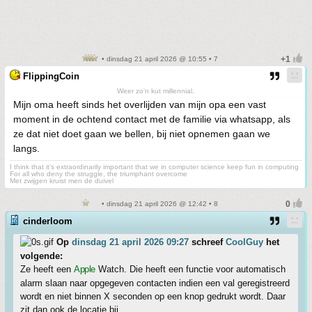
• dinsdag 21 april 2026 @ 10:55 • 7
FlippingCoin
Weer zo'n kut millennial.
Mijn oma heeft sinds het overlijden van mijn opa een vast
moment in de ochtend contact met de familie via whatsapp, als
ze dat niet doet gaan we bellen, bij niet opnemen gaan we
langs.
I think that it’s extraordinarily important that we in computer science keep fun in computing
For all who deny the struggle, the triumphant overcome
Met zwijgen kruist men de duivel
• dinsdag 21 april 2026 @ 12:42 • 8
cinderloom
Op
dinsdag 21 april 2026 09:27
schreef
CoolGuy
het
volgende:
Ze heeft een
Apple
Watch. Die heeft een functie voor automatisch
alarm slaan naar opgegeven contacten indien een val geregistreerd
wordt en niet binnen X seconden op een knop gedrukt wordt. Daar
zit dan ook de locatie bij.