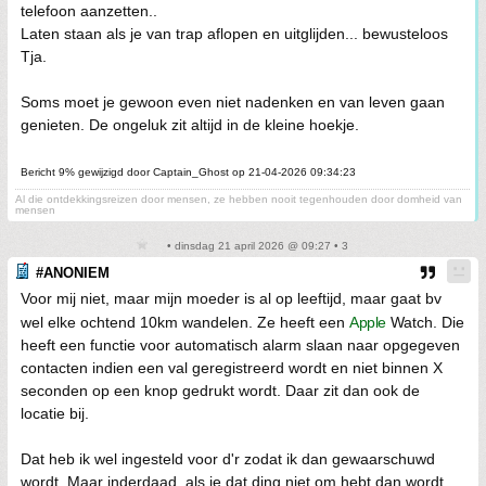
telefoon aanzetten..
Laten staan als je van trap aflopen en uitglijden... bewusteloos
Tja.
Soms moet je gewoon even niet nadenken en van leven gaan
genieten. De ongeluk zit altijd in de kleine hoekje.
Bericht 9% gewijzigd door Captain_Ghost op 21-04-2026 09:34:23
Al die ontdekkingsreizen door mensen, ze hebben nooit tegenhouden door domheid van
mensen
• dinsdag 21 april 2026 @ 09:27 • 3
#ANONIEM
Voor mij niet, maar mijn moeder is al op leeftijd, maar gaat bv
wel elke ochtend 10km wandelen. Ze heeft een
Apple
Watch. Die
heeft een functie voor automatisch alarm slaan naar opgegeven
contacten indien een val geregistreerd wordt en niet binnen X
seconden op een knop gedrukt wordt. Daar zit dan ook de
locatie bij.
Dat heb ik wel ingesteld voor d'r zodat ik dan gewaarschuwd
wordt. Maar inderdaad, als je dat ding niet om hebt dan wordt