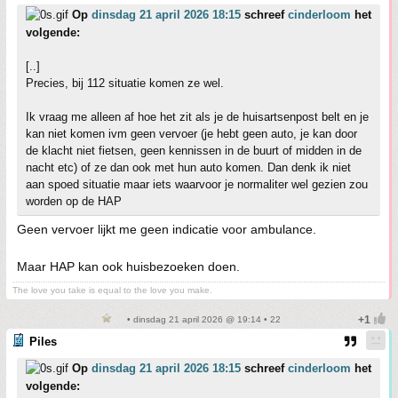
Op
dinsdag 21 april 2026 18:15
schreef
cinderloom
het
volgende:
[..]
Precies, bij 112 situatie komen ze wel.
Ik vraag me alleen af hoe het zit als je de huisartsenpost belt en je
kan niet komen ivm geen vervoer (je hebt geen auto, je kan door
de klacht niet fietsen, geen kennissen in de buurt of midden in de
nacht etc) of ze dan ook met hun auto komen. Dan denk ik niet
aan spoed situatie maar iets waarvoor je normaliter wel gezien zou
worden op de HAP
Geen vervoer lijkt me geen indicatie voor ambulance.
Maar HAP kan ook huisbezoeken doen.
The love you take is equal to the love you make.
• dinsdag 21 april 2026 @ 19:14 • 22
Piles
Op
dinsdag 21 april 2026 18:15
schreef
cinderloom
het
volgende: