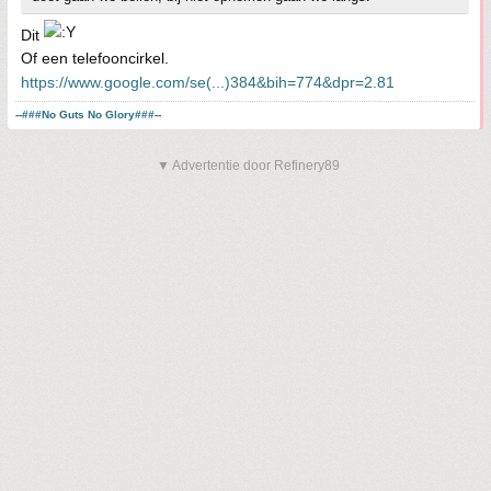
Dit
Of een telefooncirkel.
https://www.google.com/se(...)384&bih=774&dpr=2.81
--###No Guts No Glory###--
▼ Advertentie door Refinery89