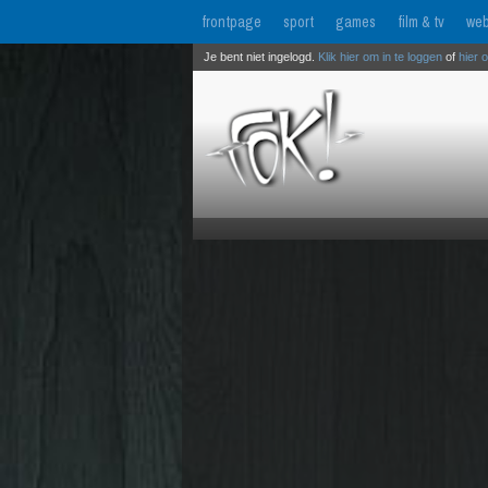
frontpage
sport
games
film & tv
web
Je bent niet ingelogd.
Klik hier om in te loggen
of
hier 