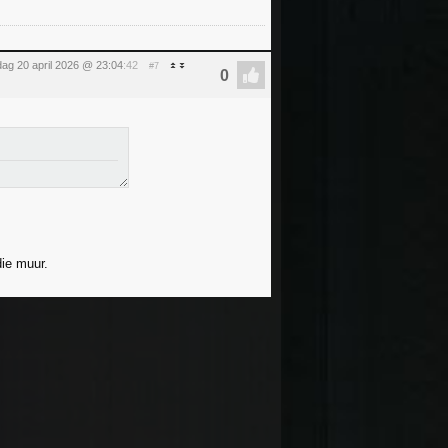
ag 20 april 2026 @ 23:04
:42
#7
die muur.