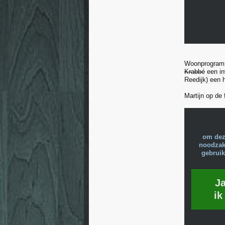
Woonprogramma
Krabbé
een in
Reedijk) een 
Martijn op de 
om dez
noodzake
gebruik
J
ik