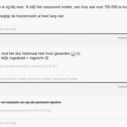
n er iig blij mee. Ik blijf het verassend vinden, een huis wat voor 750.000 te 
egrijp de huizenmarkt al heel lang niet.
ll, bad habit
maand
k vind het dus helemaal niet mooi geworden
 lelijk ingedeeld + ingericht 😢
zigd door Whiskers2009 op 20-04-2026 22:22
:35
]
 freedom for safety deserves neither" Benjamin Franklin
maand
, en waarom zo op de persoon spelen.
jzigd door pmponer op 20-04-2026 22:16
:10
]
ll, bad habit