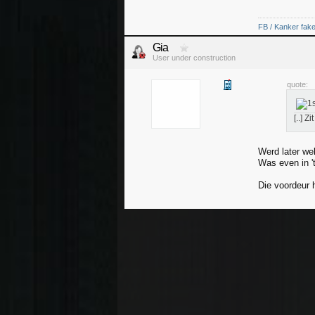
FB / Kanker fak
Gia
User under construction
quote:
[..] Z
Werd later wel
Was even in 't
Die voordeur 