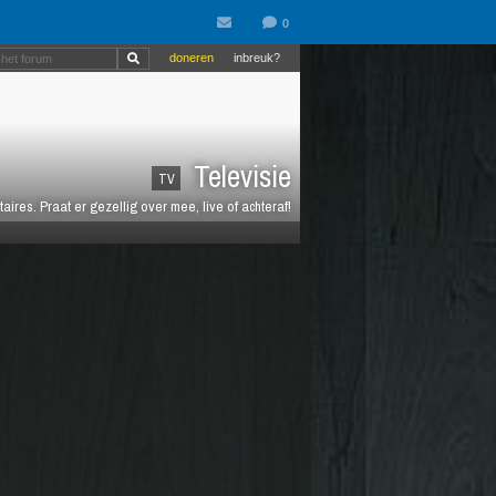
doneren
inbreuk?
Televisie
TV
es. Praat er gezellig over mee, live of achteraf!