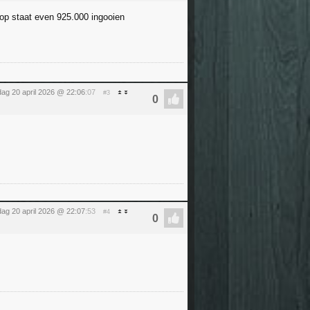
koop staat even 925.000 ingooien
ag 20 april 2026 @ 22:06
:07
#3
ag 20 april 2026 @ 22:07
:53
#4