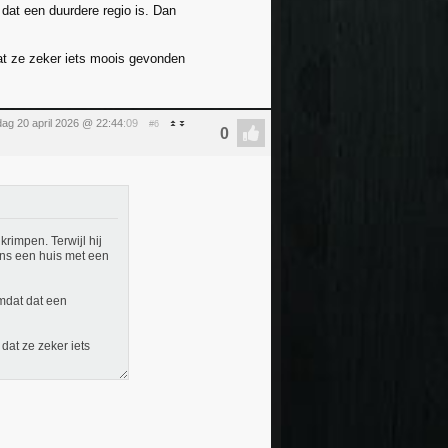
dat een duurdere regio is. Dan
dat ze zeker iets moois gevonden
ag 20 april 2026 @ 22:44
:09
#6
rimpen. Terwijl hij
ens een huis met een
mdat dat een
 dat ze zeker iets