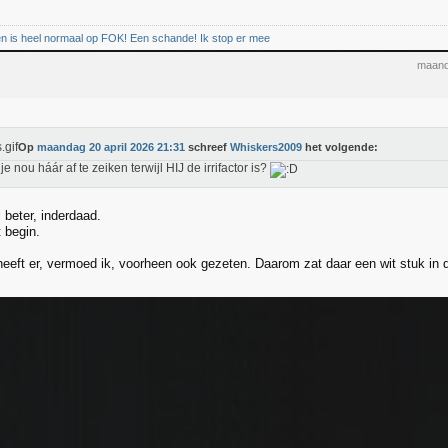
en is heel normaal op FOK! Een schande! Ik stop er mee
maand
Op
maandag 20 april 2026 21:31
schreef
Whiskers2009
het volgende:
it je nou háár af te zeiken terwijl HIJ de irrifactor is?
 beter, inderdaad.
 begin.
heeft er, vermoed ik, voorheen ook gezeten. Daarom zat daar een wit stuk in 