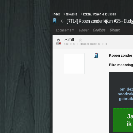
Index
»
televisie
»
koken, wonen & klussen
[RTL4] Kopen zonder kijken #25 - Bud
abonnement
Unibet
Coolblue
Bitvavo
Sirolf
001100110100011001001101
Kopen zonder 
Elke maandag
om dez
noodzake
gebruik
J
ik