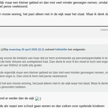
enlijk maar een kleiner gebied en dan met veel minder genoegen nemen, omdat 
iet perse veeleisend.
en mooie woning, het past alleen niet in de wijk waar het staat. Maar ik denk 
maand
Op
maandag 20 april 2026 22:11
schreef
hilliebillie
het volgende:
eeg vooral de kriebels van haar dat ze hem sommeerde op perceeloppervlakte in te k
 de hele Veluwe als zoekgebied had. Dan denk ik voor 9 ton moet er toch wel erg
el van 500m2 of zelfs iets groter.
ilde eigenlijk maar een kleiner gebied en dan met veel minder genoegen nemen, o
ere regio is. Dan vind ik hem niet perse veeleisend.
nd het een mooie woning, het past alleen niet in de wijk waar het staat. Maar ik denk
s gevonden hebben.
ond er eerder dan de wijk
fde als naast een school gaan wonen en dan zeiken over spelende kinderen