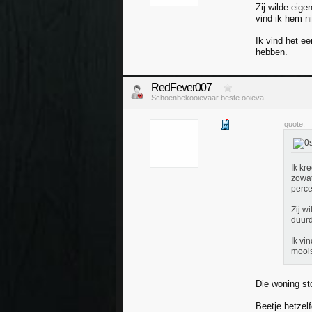
Zij wilde eig
vind ik hem n
Ik vind het e
hebben.
RedFever007
Schoenbekooievaar beste ooieva
quote:
Ik kr
zowat
perce
Zij w
duurd
Ik vi
mooi
Die woning st
Beetje hetzel