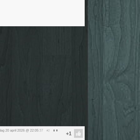
ag 20 april 2026 @ 22:05
:37
#2