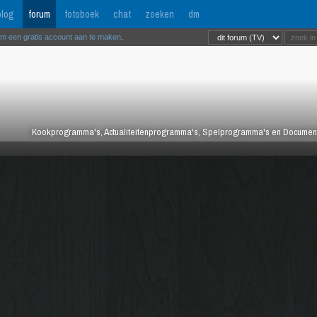
log
forum
fotoboek
chat
zoeken
dm
om een gratis account aan te maken
.
Kookprogramma's, Actualiteitenprogramma's, Spelprogramma's en Documentair