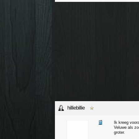
hilliebillie
Ik kreeg voor
Veluwe als zo
groter.