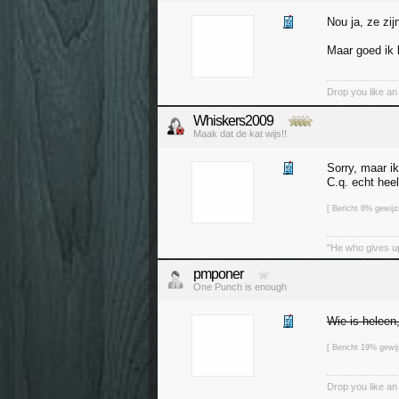
Nou ja, ze zij
Maar goed ik b
Drop you like an i
Whiskers2009
Maak dat de kat wijs!!
Sorry, maar i
C.q. echt heel
[ Bericht 8% gewij
"He who gives up
pmponer
One Punch is enough
Wie is heleen
[ Bericht 19% gewi
Drop you like an i