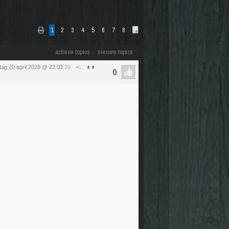
1
2
3
4
5
6
7
8
actieve topics
nieuwe topics
ag 20 april 2026 @ 22:03
:39
#1