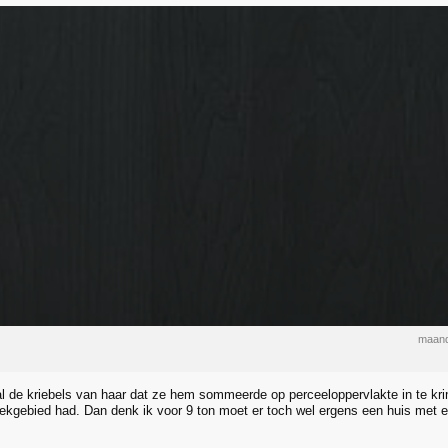
maand
al de kriebels van haar dat ze hem sommeerde op perceeloppervlakte in te krim
ekgebied had. Dan denk ik voor 9 ton moet er toch wel ergens een huis met e