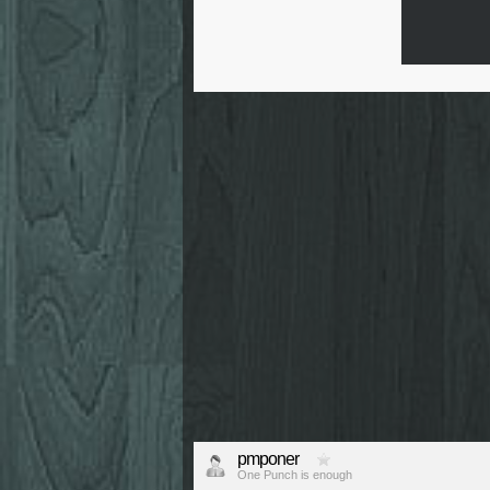
pmponer
One Punch is enough