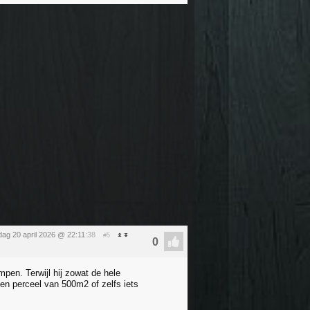
ag 20 april 2026 @ 22:11
:38
#5
pen. Terwijl hij zowat de hele
en perceel van 500m2 of zelfs iets