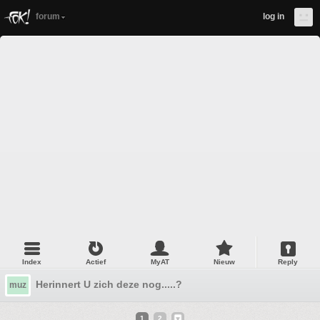
forum
log in
Index
Actief
MyAT
Nieuw
Reply
Herinnert U zich deze nog.....?
muz
1
2