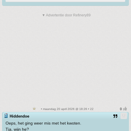
▼ Advertentie door Refinery89
• maandag 20 april 2026 @ 18:26 • 22
Hiddendoe
Oeps, het ging weer mis met het kwoten.
Tja, wijn he?