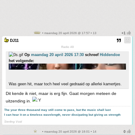
• maandag 20 april 2026 @ 17:57 • 13
DJ11
Radio 49
Op
maandag 20 april 2026 17:30
schreef
Hiddendoe
het volgende:
Was geen hit, maar toch heel veel gedraaid op allerlei kamertjes.
Dit kende ik niet, maar is erg fijn. Gaat morgen meteen de
uitzending in.
The year three thousand may still come to pass, but the music shall last
I can hear it on a timeless wavelength, never dissipating but giving us strength
.
Sterling Void
• maandag 20 april 2026 @ 18:01 • 14