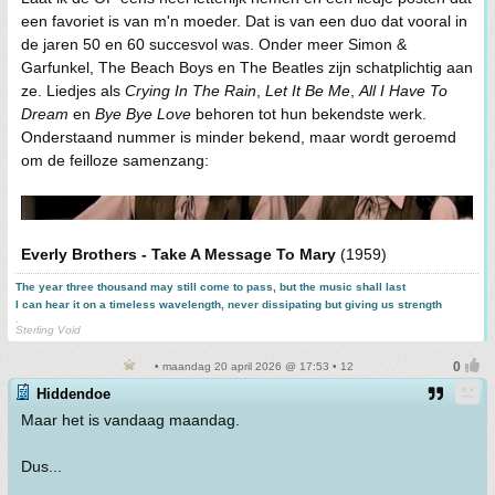
een favoriet is van m'n moeder. Dat is van een duo dat vooral in
de jaren 50 en 60 succesvol was. Onder meer Simon &
Garfunkel, The Beach Boys en The Beatles zijn schatplichtig aan
ze. Liedjes als
Crying In The Rain
,
Let It Be Me
,
All I Have To
Dream
en
Bye Bye Love
behoren tot hun bekendste werk.
Onderstaand nummer is minder bekend, maar wordt geroemd
om de feilloze samenzang:
Everly Brothers - Take A Message To Mary
(1959)
The year three thousand may still come to pass, but the music shall last
I can hear it on a timeless wavelength, never dissipating but giving us strength
.
Sterling Void
• maandag 20 april 2026 @ 17:53 • 12
Hiddendoe
Maar het is vandaag maandag.
Dus...