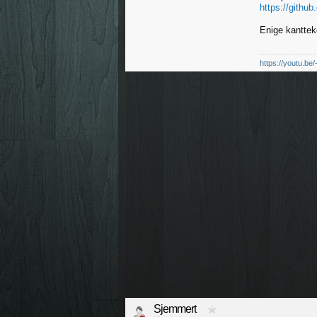
https://githu
Enige kanttek
https://youtu.be
Sjemmert