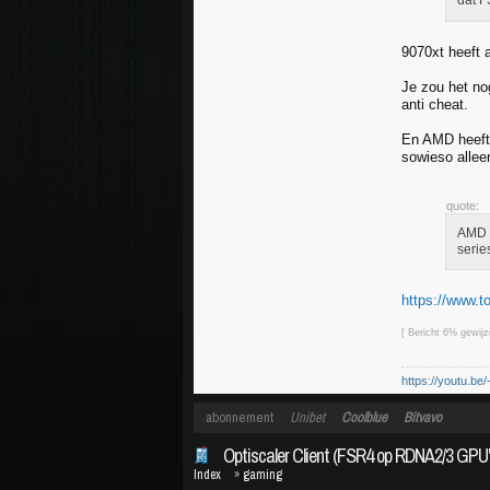
dat 
9070xt heeft 
Je zou het n
anti cheat.
En AMD heeft 
sowieso allee
quote:
AMD V
serie
https://www.t
[ Bericht 6% gewij
https://youtu.be
abonnement
Unibet
Coolblue
Bitvavo
Optiscaler Client (FSR4 op RDNA2/3 GPU'
Index
»
gaming