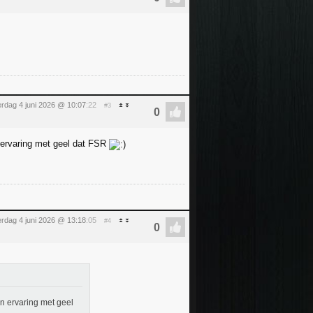
rdag 4 juni 2026 @ 10:07
:22
#3
n ervaring met geel dat FSR
rdag 4 juni 2026 @ 13:18
:05
#4
en ervaring met geel