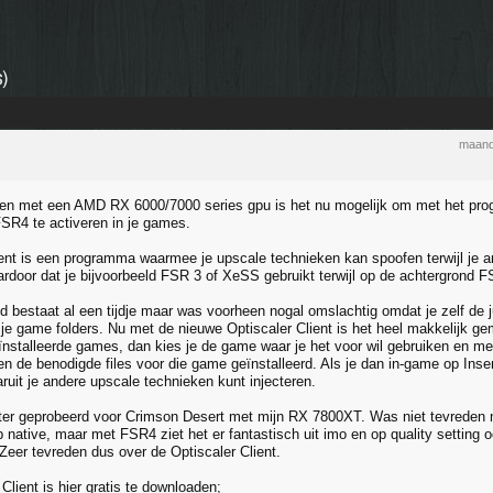
)
maand
en met een AMD RX 6000/7000 series gpu is het nu mogelijk om met het pro
FSR4 te activeren in je games.
ient is een programma waarmee je upscale technieken kan spoofen terwijl je an
ardoor dat je bijvoorbeeld FSR 3 of XeSS gebruikt terwijl op de achtergrond F
d bestaat al een tijdje maar was voorheen nogal omslachtig omdat je zelf de 
 je game folders. Nu met de nieuwe Optiscaler Client is het heel makkelijk ge
nstalleerde games, dan kies je de game waar je het voor wil gebruiken en met 
n de benodigde files voor die game geïnstalleerd. Als je dan in-game op Inse
uit je andere upscale technieken kunt injecteren.
ster geprobeerd voor Crimson Desert met mijn RX 7800XT. Was niet tevreden
 native, maar met FSR4 ziet het er fantastisch uit imo en op quality setting 
Zeer tevreden dus over de Optiscaler Client.
Client is hier gratis te downloaden;