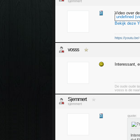
sjemmert
Video over de 
undefined (vi
Bekijk deze 
https://youtu.be
vosss
Interessant, 
De oude oude lay
vosss is de naa
Sjemmert
sjemmert
quote:
Inter