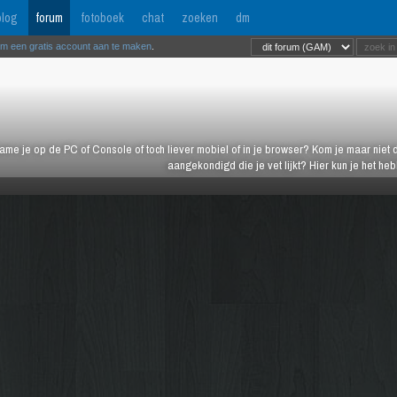
log
forum
fotoboek
chat
zoeken
dm
om een gratis account aan te maken
.
ame je op de PC of Console of toch liever mobiel of in je browser? Kom je maar niet d
aangekondigd die je vet lijkt? Hier kun je het h