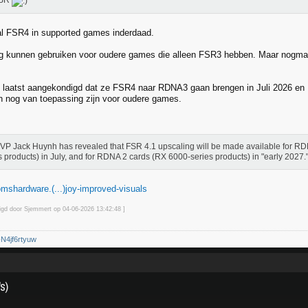
FSR
al FSR4 in supported games inderdaad.
og kunnen gebruiken voor oudere games die alleen FSR3 hebben. Maar nogma
laatst aangekondigd dat ze FSR4 naar RDNA3 gaan brengen in Juli 2026 en
n nog van toepassing zijn voor oudere games.
P Jack Huynh has revealed that FSR 4.1 upscaling will be made available for R
s products) in July, and for RDNA 2 cards (RX 6000-series products) in "early 2027.
omshardware.(...)joy-improved-visuals
zigd door Sjemmert op 04-06-2026 13:42
:48
]
/-N4jf6rtyuw
s)