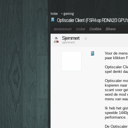
Index
»
gaming
Optiscaler Client (FSR4 op RDNA2/3 GPU's
abonnement
Unibet
Coolblue
Bitvavo
Sjemmert
sjemmert
Voor de mens
paar klikken 
Optiscaler Cl
spel denkt da
Optiscaler mo
kopieren naar
scant voor geï
word de mod e
menu van waar
Ik heb het gi
speelde 1440p
performance. 
De Optiscaler 