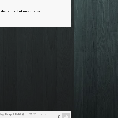
aler omdat het een mod is.
ag 20 april 2026 @ 14:21
:26
#2