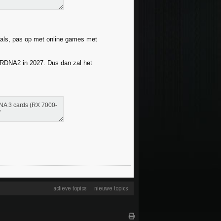
als, pas op met online games met
 RDNA2 in 2027. Dus dan zal het
DNA 3 cards (RX 7000-
"
actieve topics
nieuwe topics