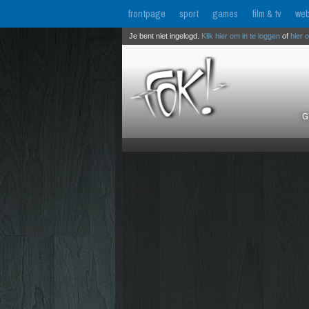
frontpage
sport
games
film & tv
web
Je bent niet ingelogd.
Klik hier om in te loggen
of
hier 
G