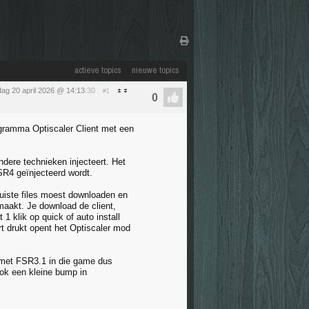
actieve topics
nieuwe topics
ag 20 april 2026 @ 14:13
:30
#1
gramma Optiscaler Client met een
dere technieken injecteert. Het
SR4 geïnjecteerd wordt.
juiste files moest downloaden en
maakt. Je download de client,
1 klik op quick of auto install
rt drukt opent het Optiscaler mod
 met FSR3.1 in die game dus
ook een kleine bump in