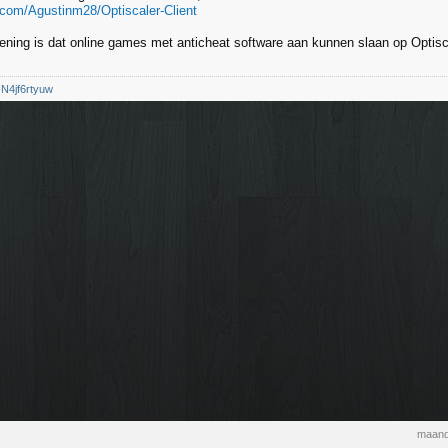
b.com/Agustinm28/Optiscaler-Client
ening is dat online games met anticheat software aan kunnen slaan op Optisc
/-N4jf6rtyuw
maand