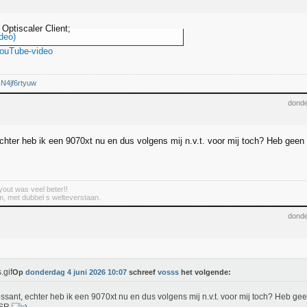
Optiscaler Client;
deo)
YouTube-video
/-N4jf6rtyuw
donde
echter heb ik een 9070xt nu en dus volgens mij n.v.t. voor mij toch? Heb gee
out was veel beter!!
m, met dubbel s welteverstaan.
donde
Op
donderdag 4 juni 2026 10:07
schreef
vosss
het volgende:
essant, echter heb ik een 9070xt nu en dus volgens mij n.v.t. voor mij toch? Heb ge