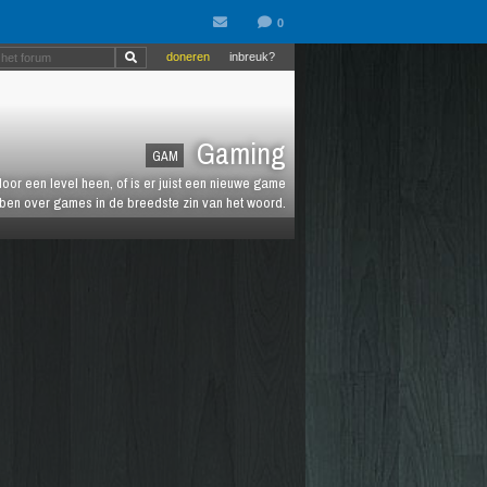
doneren
inbreuk?
Gaming
GAM
oor een level heen, of is er juist een nieuwe game
ebben over games in de breedste zin van het woord.