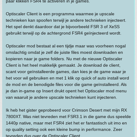
paar klikken FSR4 te activeren in je games.
Optiscaler Client is een programma waarmee je upscale
technieken kan spoofen terwijl je andere technieken injecteert.
Het spel denkt daardoor dat je bijvoorbeeld FSR 3 of XeSS
gebruikt terwijl op de achtergrond FSR4 geïnjecteerd wordt.
Optiscaler mod bestaat al een tijdje maar was voorheen nogal
omslachtig omdat je zelf de juiste files moest downloaden en
kopieren naar je game folders. Nu met de nieuwe Optiscaler
Client is het heel makkelijk gemaakt. Je download de client,
scant voor geïnstalleerde games, dan kies je de game waar je
het voor wil gebruiken en met 1 klik op quick of auto install word
de mod en de benodigde files voor die game geïnstalleerd. Als
je dan in-game op Insert drukt opent het Optiscaler mod menu
van waaruit je andere upscale technieken kunt injecteren.
Ik heb het gister geprobeerd voor Crimson Desert met mijn RX
7800XT. Was niet tevreden met FSR3.1 in die game dus speelde
1440p native, maar met FSR4 ziet het er fantastisch uit imo en
op quality setting ook een kleine bump in performance. Zeer
tevreden dus over de Optiscaler Client.