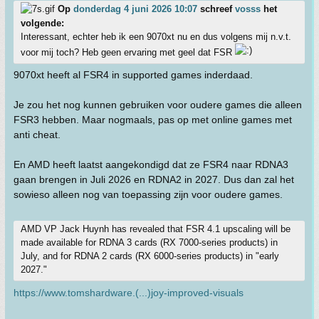
Op
donderdag 4 juni 2026 10:07
schreef
vosss
het
volgende:
Interessant, echter heb ik een 9070xt nu en dus volgens mij n.v.t.
voor mij toch? Heb geen ervaring met geel dat FSR
9070xt heeft al FSR4 in supported games inderdaad.
Je zou het nog kunnen gebruiken voor oudere games die alleen
FSR3 hebben. Maar nogmaals, pas op met online games met
anti cheat.
En AMD heeft laatst aangekondigd dat ze FSR4 naar RDNA3
gaan brengen in Juli 2026 en RDNA2 in 2027. Dus dan zal het
sowieso alleen nog van toepassing zijn voor oudere games.
AMD VP Jack Huynh has revealed that FSR 4.1 upscaling will be
made available for RDNA 3 cards (RX 7000-series products) in
July, and for RDNA 2 cards (RX 6000-series products) in "early
2027."
https://www.tomshardware.(...)joy-improved-visuals