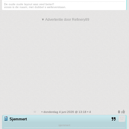
De oude oude layout was veel beter!!
vosss is de naam, met dubbel s welteverstaan.
▼ Advertentie door Refinery89
• donderdag 4 juni 2026 @ 13:18 • 4
Sjemmert
sjemmert