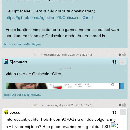
De Optiscaler Client is hier gratis te downloaden;
https://github.com/Agustinm28/Optiscaler-Client
Enige kanttekening is dat online games met anticheat software
aan kunnen slaan op Optiscaler omdat het een mod is.
https://youtu.be/-N4jf6rtyuw
• maandag 20 april 2026 @ 14:21 • 2
Sjemmert
sjemmert
Video over de Optiscaler Client;
https://youtu.be/-N4jf6rtyuw
• donderdag 4 juni 2026 @ 10:07 • 3
vosss
Interessant, echter heb ik een 9070xt nu en dus volgens mij
n.v.t. voor mij toch? Heb geen ervaring met geel dat FSR