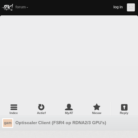
forum
log in
Index
Actief
MyAT
Nieuw
Reply
Optiscaler Client (FSR4 op RDNA2/3 GPU's)
gam