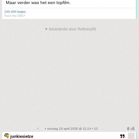
Maar verder was het een topfilm.
100.000 katjes
Fuck the EBU!
▼ Advertentie door Refinery89
• zondag 19 april 2026 @ 11:14 • 10
junkiesietze