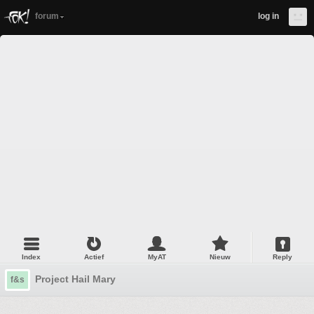
forum
log in
Index
Actief
MyAT
Nieuw
Reply
Project Hail Mary
f&s