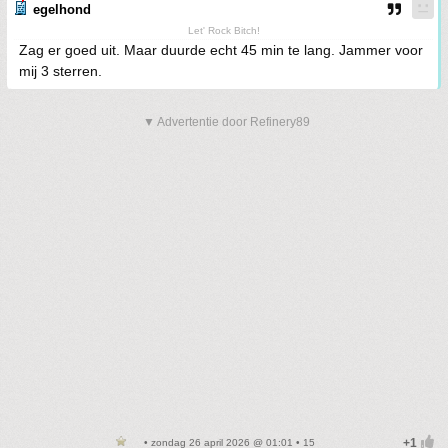
egelhond
Let' Rock Bitch!
Zag er goed uit. Maar duurde echt 45 min te lang. Jammer voor
mij 3 sterren.
▼ Advertentie door Refinery89
• zondag 26 april 2026 @ 01:01 • 15