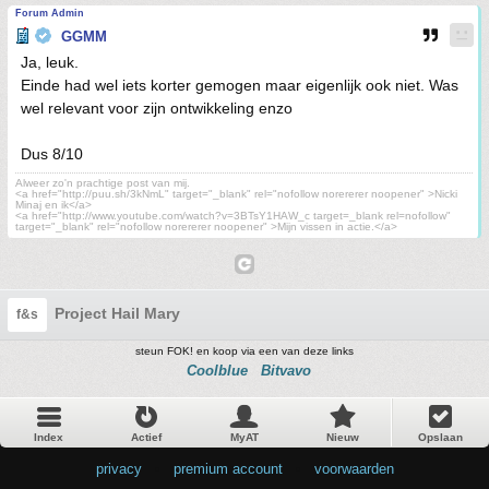
Forum Admin
GGMM
Ja, leuk.
Einde had wel iets korter gemogen maar eigenlijk ook niet. Was
wel relevant voor zijn ontwikkeling enzo
Dus 8/10
Alweer zo'n prachtige post van mij.
<a href="http://puu.sh/3kNmL" target="_blank" rel="nofollow norererer noopener" >Nicki
Minaj en ik</a>
<a href="http://www.youtube.com/watch?v=3BTsY1HAW_c target=_blank rel=nofollow"
target="_blank" rel="nofollow norererer noopener" >Mijn vissen in actie.</a>
Project Hail Mary
f&s
steun FOK! en koop via een van deze links
Coolblue
Bitvavo
Index
Actief
MyAT
Nieuw
Opslaan
privacy
•
premium account
•
voorwaarden