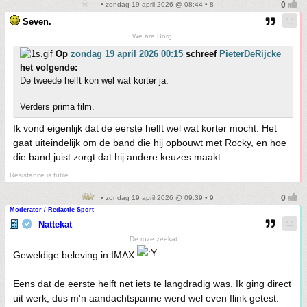
• zondag 19 april 2026 @ 08:44 • 8
Seven.
We are Borg.
Op
zondag 19 april 2026 00:15
schreef
PieterDeRijcke
het volgende:
De tweede helft kon wel wat korter ja.
Verders prima film.
Ik vond eigenlijk dat de eerste helft wel wat korter mocht. Het
gaat uiteindelijk om de band die hij opbouwt met Rocky, en hoe
die band juist zorgt dat hij andere keuzes maakt.
Resistance is futile.
• zondag 19 april 2026 @ 09:39 • 9
Moderator / Redactie Sport
Nattekat
De roze zeekat
Geweldige beleving in IMAX
Eens dat de eerste helft net iets te langdradig was. Ik ging direct
uit werk, dus m'n aandachtspanne werd wel even flink getest.