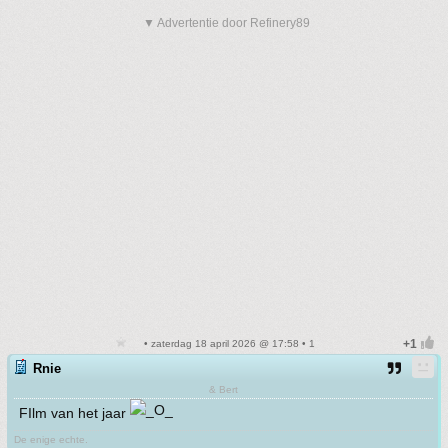
▼ Advertentie door Refinery89
• zaterdag 18 april 2026 @ 17:58 • 1
Rnie
& Bert
FIlm van het jaar
De enige echte.