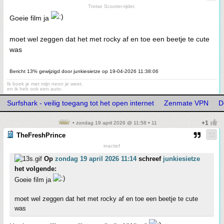
Trotse Scooter-rijder.
Goeie film ja
moet wel zeggen dat het met rocky af en toe een beetje te cute
was
Bericht 13% gewijzigd door junkiesietze op 19-04-2026 11:38:06
Ik boek je met mijn neon je weet.
en ik heb ook een auto.
Surfshark - veilig toegang tot het open internet
Zenmate VPN
D
• zondag 19 april 2026 @ 11:58 • 11
TheFreshPrince
inactief
Op
zondag 19 april 2026 11:14
schreef
junkiesietze
het volgende:
Goeie film ja
moet wel zeggen dat het met rocky af en toe een beetje te cute
was