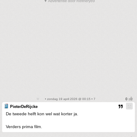
▼ Advertentie door Refinery89
• zondag 19 april 2026 @ 00:15 • 7
PieterDeRijcke
De tweede helft kon wel wat korter ja.
Verders prima film.