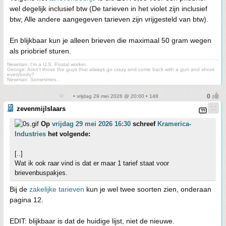
wel degelijk inclusief btw (De tarieven in het violet zijn inclusief
btw; Alle andere aangegeven tarieven zijn vrijgesteld van btw).
En blijkbaar kun je alleen brieven die maximaal 50 gram wegen
als priobrief sturen.
Newman: I'm a U.S. Postal worker.
George: Aren't those the guys that always go crazy and come back with a gun and shoot
everybody?
Newman: Sometimes...
• vrijdag 29 mei 2026 @ 20:00 • 148
zevenmijlslaars
Op
vrijdag 29 mei 2026 16:30
schreef
Kramerica-
Industries
het volgende:
[..]
Wat ik ook raar vind is dat er maar 1 tarief staat voor
brievenbuspakjes.
Bij de
zakelijke tarieven
kun je wel twee soorten zien, onderaan
pagina 12.
EDIT: blijkbaar is dat de huidige lijst, niet de nieuwe.