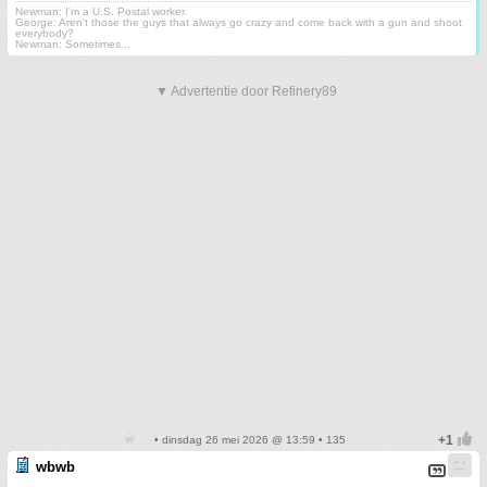
Newman: I'm a U.S. Postal worker.
George: Aren't those the guys that always go crazy and come back with a gun and shoot
everybody?
Newman: Sometimes...
▼ Advertentie door Refinery89
• dinsdag 26 mei 2026 @ 13:59 • 135
wbwb