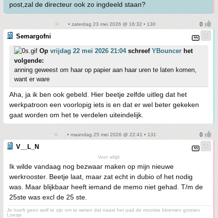
post,zal de directeur ook zo ingdeeld staan?
• zaterdag 23 mei 2026 @ 16:32 • 130
Semargofni
Op
vrijdag 22 mei 2026 21:04
schreef
YBouncer
het
volgende:
anning geweest om haar op papier aan haar uren te laten komen,
want er ware
Aha, ja ik ben ook gebeld. Hier beetje zelfde uitleg dat het
werkpatroon een voorlopig iets is en dat er wel beter gekeken
gaat worden om het te verdelen uiteindelijk.
• maandag 25 mei 2026 @ 22:41 • 131
V__L_N
Voor altijd
Ik wilde vandaag nog bezwaar maken op mijn nieuwe
werkrooster. Beetje laat, maar zat echt in dubio of het nodig
was. Maar blijkbaar heeft iemand de memo niet gehad. T/m de
25ste was excl de 25 ste.
Je hoeft geen wolf te zijn om te weten dat naast het pad de mooiste bloemen groeien
Loesje