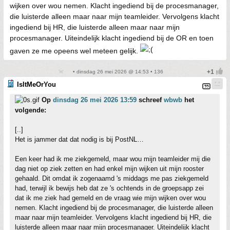
wijken over wou nemen. Klacht ingediend bij de procesmanager,
die luisterde alleen maar naar mijn teamleider. Vervolgens klacht
ingediend bij HR, die luisterde alleen maar naar mijn
procesmanager. Uiteindelijk klacht ingediend bij de OR en toen
gaven ze me opeens wel meteen gelijk.
• dinsdag 26 mei 2026 @ 14:53 • 136
IsItMeOrYou
Op
dinsdag 26 mei 2026 13:59
schreef
wbwb
het
volgende:
[..]
Het is jammer dat dat nodig is bij PostNL…
Een keer had ik me ziekgemeld, maar wou mijn teamleider mij die
dag niet op ziek zetten en had enkel mijn wijken uit mijn rooster
gehaald. Dit omdat ik zogenaamd 's middags me pas ziekgemeld
had, terwijl ik bewijs heb dat ze 's ochtends in de groepsapp zei
dat ik me ziek had gemeld en de vraag wie mijn wijken over wou
nemen. Klacht ingediend bij de procesmanager, die luisterde alleen
maar naar mijn teamleider. Vervolgens klacht ingediend bij HR, die
luisterde alleen maar naar mijn procesmanager. Uiteindelijk klacht