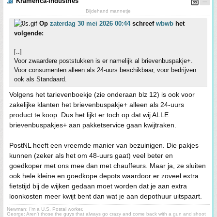
Kramerica-Industries
Bijdehand mannetje
Op
zaterdag 30 mei 2026 00:44
schreef
wbwb
het
volgende:
[..]
Voor zwaardere poststukken is er namelijk al brievenbuspakje+.
Voor consumenten alleen als 24-uurs beschikbaar, voor bedrijven
ook als Standaard.
Volgens het tarievenboekje (zie onderaan blz 12) is ook voor
zakelijke klanten het brievenbuspakje+ alleen als 24-uurs
product te koop. Dus het lijkt er toch op dat wij ALLE
brievenbuspakjes+ aan pakketservice gaan kwijtraken.
PostNL heeft een vreemde manier van bezuinigen. Die pakjes
kunnen (zeker als het om 48-uurs gaat) veel beter en
goedkoper met ons mee dan met chauffeurs. Maar ja, ze sluiten
ook hele kleine en goedkope depots waardoor er zoveel extra
fietstijd bij de wijken gedaan moet worden dat je aan extra
loonkosten meer kwijt bent dan wat je aan depothuur uitspaart.
Newman: I'm a U.S. Postal worker.
George: Aren't those the guys that always go crazy and come back with a gun and shoot