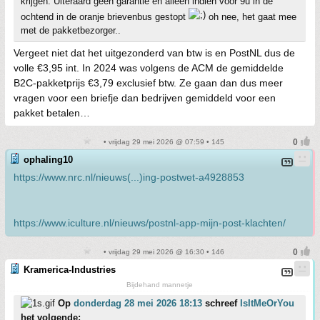
krijgen. Uiteraard geen garantie en alleen indien voor 9u in de
ochtend in de oranje brievenbus gestopt
oh nee, het gaat mee
met de pakketbezorger..
Vergeet niet dat het uitgezonderd van btw is en PostNL dus de
volle €3,95 int. In 2024 was volgens de ACM de gemiddelde
B2C-pakketprijs €3,79 exclusief btw. Ze gaan dan dus meer
vragen voor een briefje dan bedrijven gemiddeld voor een
pakket betalen…
• vrijdag 29 mei 2026 @ 07:59 • 145
ophaling10
https://www.nrc.nl/nieuws(...)ing-postwet-a4928853
https://www.iculture.nl/nieuws/postnl-app-mijn-post-klachten/
• vrijdag 29 mei 2026 @ 16:30 • 146
Kramerica-Industries
Bijdehand mannetje
Op
donderdag 28 mei 2026 18:13
schreef
IsItMeOrYou
het volgende: