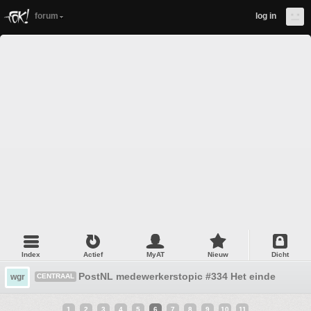
forum
log in
Index
Actief
MyAT
Nieuw
Dicht
PostNL medewerkerstopic #334 Het einde is in zi
wgr
CENTRAAL
1
2
3
4
5
6
7
8
9
10
11