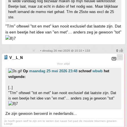
Ik wilde vandaag nog bezwaar maken op mijn nieuwe werkrooster.
Beetje laat, maar zat echt in dubio of het nodig was. Maar blijkbaar
heeft iemand de memo niet gehad. T/m de 25ste was excl de 25
ste.
"T/m" oftewel "tot en met" kan nooit exclusief dat laatste zijn. Dat
is een beetje het idee van "en met"… anders zeg je gewoon "tot"
• dinsdag 26 mei 2026 @ 10:10 • 133
V__L_N
Voor altijd
Op
maandag 25 mei 2026 23:48
schreef
wbwb
het
volgende:
[..]
"T/m" oftewel "tot en met" kan nooit exclusief dat laatste zijn. Dat
is een beetje het idee van "en met"… anders zeg je gewoon "tot"
Ze zijn gewoon beroerd in nederlands...
Je hoeft geen wolf te zijn om te weten dat naast het pad de mooiste bloemen groeien
Loesje