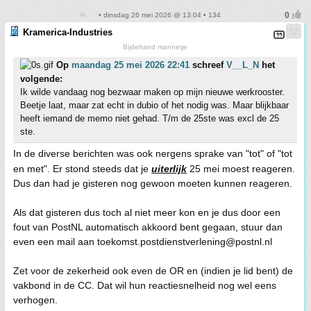
• dinsdag 26 mei 2026 @ 13:04 • 134
Kramerica-Industries
Bijdehand mannetje
Op
maandag 25 mei 2026 22:41
schreef
V__L_N
het
volgende:
Ik wilde vandaag nog bezwaar maken op mijn nieuwe werkrooster.
Beetje laat, maar zat echt in dubio of het nodig was. Maar blijkbaar
heeft iemand de memo niet gehad. T/m de 25ste was excl de 25
ste.
In de diverse berichten was ook nergens sprake van "tot" of "tot
en met". Er stond steeds dat je
uiterlijk
25 mei moest reageren.
Dus dan had je gisteren nog gewoon moeten kunnen reageren.
Als dat gisteren dus toch al niet meer kon en je dus door een
fout van PostNL automatisch akkoord bent gegaan, stuur dan
even een mail aan toekomst.postdienstverlening@postnl.nl
Zet voor de zekerheid ook even de OR en (indien je lid bent) de
vakbond in de CC. Dat wil hun reactiesnelheid nog wel eens
verhogen.