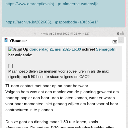
https://www.omroepflevola(...)n-almeerse-waterwijk
https://archive.is/202605(...)pspostbode~a0f3b6e1/
• vrijdag 22 mei 2026 @ 21:04 • 127
YBouncer
Op
donderdag 21 mei 2026 16:39
schreef
Semargofni
het volgende:
[..]
Maar hoezo delen ze mensen voor zoveel uren in als de max
eigenlijk op 5:50 hoort te staan volgens de CAO?
TL nam contact met haar op na haar bezwaar.
Volgens hem was dat een manier van de planning geweest om
haar op papier aan haar uren te laten komen, want er waren
voor haar momenteel niet genoeg wijken om haar voor al haar
contracturen in te plannen.
Dus ze gaat op dinsdag maar 1:30 uur lopen, zoals
afgesproken. De andere 5:30 uur was schaduwboekhouding.