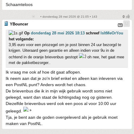
Schaamteloos
• donderdag 28 mei 2026 @ 21:05 • 143
YBouncer
Op
donderdag 28 mei 2026 18:13
schreef
IsItMeOrYou
het volgende:
3,95 euro voor een priozegel om je post binnen 24 uur bezorgd te
krijgen. Uiteraard geen garantie en alleen indien voor 9u in de
ochtend in de oranje brievenbus gestopt
oh nee, het gaat mee
met de pakketbezorger..
Ik vraag me ook af hoe dit gaat aflopen.
Ik neem aan dat je zo'n brief enkel en alleen kan inleveren via
een PostNL punt? Anders wordt het chaos.
De brievenbus die ik in mijn wijk gebruik wordt soms niet
geleegd, want dan staat de lichtingsdag nog op gisteren.
Diezelfde brievenbus werd ook een poos al voor 10:00 uur
geleegd.
Tja, je bent aan de goden overgeleverd als je gebruik moet
maken van PostNL.