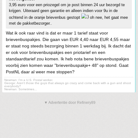
3,95 euro voor een priozegel om je post binnen 24 uur bezorgd te
krijgen. Uiteraard geen garantie en alleen indien voor 9u in de
ochtend in de oranje brievenbus gestopt
oh nee, het gaat mee
met de pakketbezorger..
Wat ik ook raar vind is dat er maar 1 tarief staat voor
brievenbuspakjes. Die gaan van EUR 4,40 naar EUR 4,55 maar
er staat nog steeds bezorging binnen 1 werkdag bij. Ik dacht dat
er ook voor brievenbuspakjes een priotarief en een
standaardtarief zou komen. Ik heb nota bene brievenbuspakjes
voorbij zien komen waar "brievenbuspakje+ 48" op stond. Gaat
PostNL daar al weer mee stoppen?
Newman: I'm a U.S. Postal worker.
George: Aren't those the guys that always go crazy and come back with a gun and shoot
everybody?
Newman: Sometimes...
▼ Advertentie door Refinery89