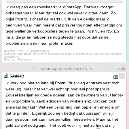
Ik kreeg pas een rouwkaart via WhatsApp. Dat was vroeger
onbestaanbaar. Maar dat zal ook wel vaker digitaal gaan. Zo
prijst PostNL zichzelf de markt uit. Ik ken eigenlijk maar 2
bedrijven waar men meent dat prijsverhogingen effectief zijn om
tegenvallende verkoopcijfers tegen te gaan. PostNL en NS. En
na al die jaren hebben ze nog steeds niet door dat ze de
problemen alleen maar groter maken.
Newman: I'm a U.S. Postal worker.
George: Aren't those the guys that always go crazy and come back with a gun and shoot
everybody?
Newman: Sometimes...
• donderdag 23 april 2026 @ 19:17 • 9
SaskiaR
Ik werk nog niet zo lang bij Postnl (dus vlieg er straks vast toch
weer uit), maar het valt wel echt op hoeveel post spam is.
Zoveel loterijen en goede doelen 'aan de bewoners van', Hanos-
en Sligrofolders, aanbiedingen van winkels enz. Dat kan toch
allemaal digitaal? Wat een verspilling van papier en energie om
dat te printen. Eigenlijk zou een bedrijf dat duurzaam wil zijn
daar gewoon niet aan moeten willen meewerken. Maar ja, het
geld zal wel nodig zijn... Het voelt voor mij niet zo fijn dat mijn