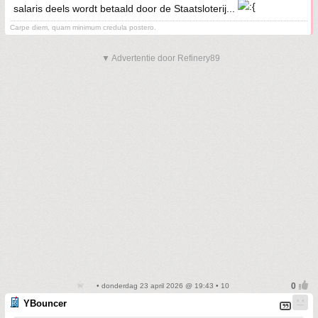
salaris deels wordt betaald door de Staatsloterij...
Carpe diem, quam minimum credula postero.
▼ Advertentie door Refinery89
• donderdag 23 april 2026 @ 19:43 • 10
YBouncer