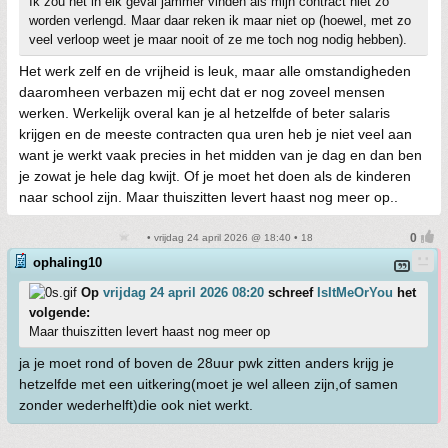
Ik zou het in elk geval jammer vinden als mijn contract niet zo
worden verlengd. Maar daar reken ik maar niet op (hoewel, met zo
veel verloop weet je maar nooit of ze me toch nog nodig hebben).
Het werk zelf en de vrijheid is leuk, maar alle omstandigheden
daaromheen verbazen mij echt dat er nog zoveel mensen
werken. Werkelijk overal kan je al hetzelfde of beter salaris
krijgen en de meeste contracten qua uren heb je niet veel aan
want je werkt vaak precies in het midden van je dag en dan ben
je zowat je hele dag kwijt. Of je moet het doen als de kinderen
naar school zijn. Maar thuiszitten levert haast nog meer op..
• vrijdag 24 april 2026 @ 18:40 • 18
ophaling10
Op
vrijdag 24 april 2026 08:20
schreef
IsItMeOrYou
het
volgende:
Maar thuiszitten levert haast nog meer op
ja je moet rond of boven de 28uur pwk zitten anders krijg je
hetzelfde met een uitkering(moet je wel alleen zijn,of samen
zonder wederhelft)die ook niet werkt.