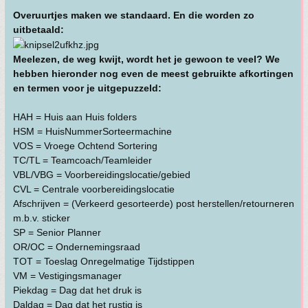
Overuurtjes maken we standaard. En die worden zo
uitbetaald:
Meelezen, de weg kwijt, wordt het je gewoon te veel? We
hebben hieronder nog even de meest gebruikte afkortingen
en termen voor je uitgepuzzeld:
HAH = Huis aan Huis folders
HSM = HuisNummerSorteermachine
VOS = Vroege Ochtend Sortering
TC/TL = Teamcoach/Teamleider
VBL/VBG = Voorbereidingslocatie/gebied
CVL = Centrale voorbereidingslocatie
Afschrijven = (Verkeerd gesorteerde) post herstellen/retourneren
m.b.v. sticker
SP = Senior Planner
OR/OC = Ondernemingsraad
TOT = Toeslag Onregelmatige Tijdstippen
VM = Vestigingsmanager
Piekdag = Dag dat het druk is
Daldag = Dag dat het rustig is