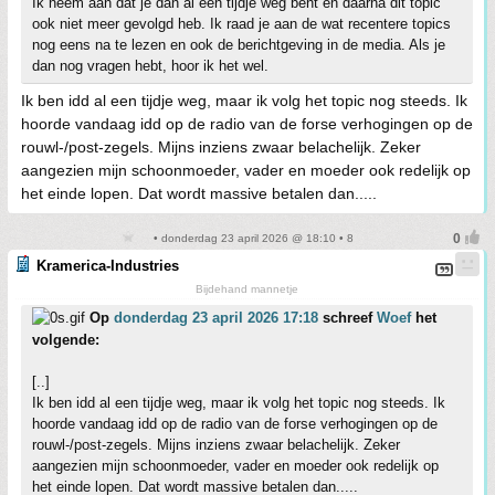
Ik neem aan dat je dan al een tijdje weg bent en daarna dit topic
ook niet meer gevolgd heb. Ik raad je aan de wat recentere topics
nog eens na te lezen en ook de berichtgeving in de media. Als je
dan nog vragen hebt, hoor ik het wel.
Ik ben idd al een tijdje weg, maar ik volg het topic nog steeds. Ik
hoorde vandaag idd op de radio van de forse verhogingen op de
rouwl-/post-zegels. Mijns inziens zwaar belachelijk. Zeker
aangezien mijn schoonmoeder, vader en moeder ook redelijk op
het einde lopen. Dat wordt massive betalen dan.....
• donderdag 23 april 2026 @ 18:10 • 8
Kramerica-Industries
Bijdehand mannetje
Op
donderdag 23 april 2026 17:18
schreef
Woef
het
volgende:
[..]
Ik ben idd al een tijdje weg, maar ik volg het topic nog steeds. Ik
hoorde vandaag idd op de radio van de forse verhogingen op de
rouwl-/post-zegels. Mijns inziens zwaar belachelijk. Zeker
aangezien mijn schoonmoeder, vader en moeder ook redelijk op
het einde lopen. Dat wordt massive betalen dan.....