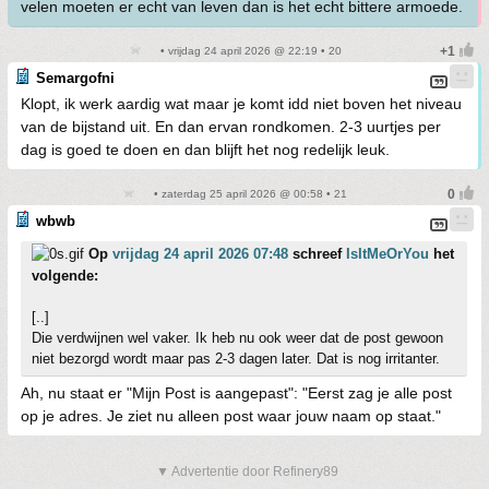
velen moeten er echt van leven dan is het echt bittere armoede.
• vrijdag 24 april 2026 @ 22:19 • 20
Semargofni
Klopt, ik werk aardig wat maar je komt idd niet boven het niveau
van de bijstand uit. En dan ervan rondkomen. 2-3 uurtjes per
dag is goed te doen en dan blijft het nog redelijk leuk.
• zaterdag 25 april 2026 @ 00:58 • 21
wbwb
Op
vrijdag 24 april 2026 07:48
schreef
IsItMeOrYou
het
volgende:
[..]
Die verdwijnen wel vaker. Ik heb nu ook weer dat de post gewoon
niet bezorgd wordt maar pas 2-3 dagen later. Dat is nog irritanter.
Ah, nu staat er "Mijn Post is aangepast": "Eerst zag je alle post
op je adres. Je ziet nu alleen post waar jouw naam op staat."
▼ Advertentie door Refinery89