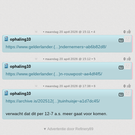
• maandag 20 april 2026 @ 15:11 • 4
ophaling10
https://www.gelderlander.(...)ndernemers~ab6b82d8/
• maandag 20 april 2026 @ 15:12 • 5
ophaling10
https://www.gelderlander.(...)n-rouwpost~ae4df4f5/
• maandag 20 april 2026 @ 17:38 • 6
ophaling10
https://archive.is/202512(...)tuinhuisje~a1d7dc45/
verwacht dat dit per 12-7 a.s. meer gaat voor komen.
▼ Advertentie door Refinery89