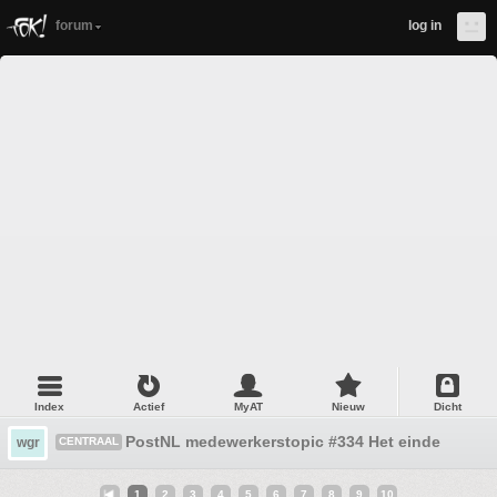
forum
log in
Index
Actief
MyAT
Nieuw
Dicht
PostNL medewerkerstopic #334 Het einde is in zi
wgr
CENTRAAL
1
2
3
4
5
6
7
8
9
10