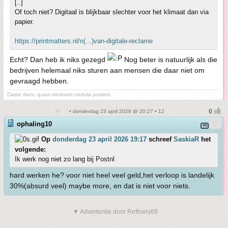
[..]
Of toch niet? Digitaal is blijkbaar slechter voor het klimaat dan via
papier.
https://printmatters.nl/n(...)van-digitale-reclame
Echt? Dan heb ik niks gezegd
Nog beter is natuurlijk als die
bedrijven helemaal niks sturen aan mensen die daar niet om
gevraagd hebben.
Carpe diem, quam minimum credula postero.
• donderdag 23 april 2026 @ 20:27 • 12
ophaling10
Op
donderdag 23 april 2026 19:17
schreef
SaskiaR
het
volgende:
Ik werk nog niet zo lang bij Postnl
hard werken he? voor niet heel veel geld,het verloop is landelijk
30%(absurd veel) maybe more, en dat is niet voor niets.
▼ Advertentie door Refinery89