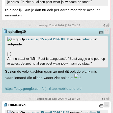
je adres. Je ziet nu alleen post waar jouw naam op staat."
zo eindelijk! kun je dan nu ook per adres meerdere account
aanmaken
• zaterdag 25 april 2026 @ 18:55 • 23
ophaling10
Op
zaterdag 25 april 2026 00:58
schreef
wbwb
het
volgende:
[..]
Ah, nu staat er "Mijn Post is aangepast": "Eerst zag je alle post op
je adres. Je ziet nu alleen post waar jouw naam op staat."
Gezien de vele klachten gaan ze met dit ook de plank mis
slaan,iemand die alleen woont ziet ook niet
https://play.google.com/s(...)l.tpp.mobile.android
• zaterdag 25 april 2026 @ 22:19 • 24
IsItMeOrYou
Op
zaterdag 25 april 2026 18:55
schreef
ophaling10