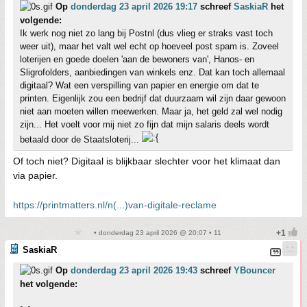
Op
donderdag 23 april 2026 19:17
schreef
SaskiaR
het
volgende:
Ik werk nog niet zo lang bij Postnl (dus vlieg er straks vast toch
weer uit), maar het valt wel echt op hoeveel post spam is. Zoveel
loterijen en goede doelen 'aan de bewoners van', Hanos- en
Sligrofolders, aanbiedingen van winkels enz. Dat kan toch allemaal
digitaal? Wat een verspilling van papier en energie om dat te
printen. Eigenlijk zou een bedrijf dat duurzaam wil zijn daar gewoon
niet aan moeten willen meewerken. Maar ja, het geld zal wel nodig
zijn... Het voelt voor mij niet zo fijn dat mijn salaris deels wordt
betaald door de Staatsloterij...
Of toch niet? Digitaal is blijkbaar slechter voor het klimaat dan
via papier.
https://printmatters.nl/n(...)van-digitale-reclame
• donderdag 23 april 2026 @ 20:07 • 11
SaskiaR
Op
donderdag 23 april 2026 19:43
schreef
YBouncer
het volgende: