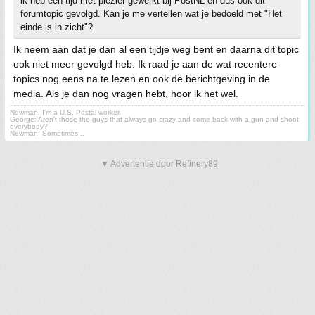
ik heb een tijd met plezier gewerkt bij PostNL en dus ook dit
forumtopic gevolgd. Kan je me vertellen wat je bedoeld met "Het
einde is in zicht"?
Ik neem aan dat je dan al een tijdje weg bent en daarna dit topic
ook niet meer gevolgd heb. Ik raad je aan de wat recentere
topics nog eens na te lezen en ook de berichtgeving in de
media. Als je dan nog vragen hebt, hoor ik het wel.
Newman: I'm a U.S. Postal worker.
George: Aren't those the guys that always go crazy and come back with a gun and shoot
everybody?
Newman: Sometimes...
▼ Advertentie door Refinery89