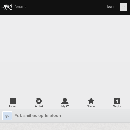
forum
log in
Index
Actief
MyAT
Nieuw
Reply
Fok smilies op telefoon
gc