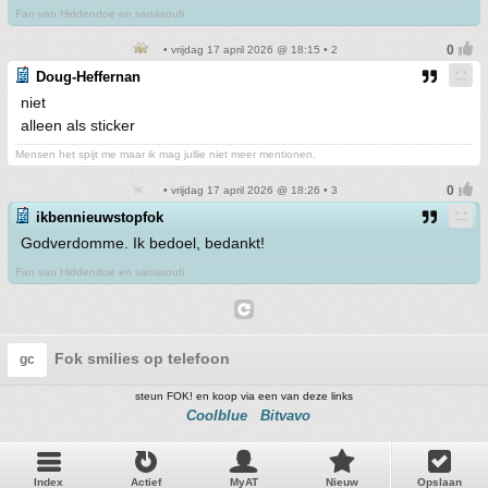
Fan van Hiddendoe en sanasoufi
• vrijdag 17 april 2026 @ 18:15 • 2
Doug-Heffernan
niet
alleen als sticker
Mensen het spijt me maar ik mag jullie niet meer mentionen.
• vrijdag 17 april 2026 @ 18:26 • 3
ikbennieuwstopfok
Godverdomme. Ik bedoel, bedankt!
Fan van Hiddendoe en sanasoufi
Fok smilies op telefoon
gc
steun FOK! en koop via een van deze links
Coolblue
Bitvavo
Index
Actief
MyAT
Nieuw
Opslaan