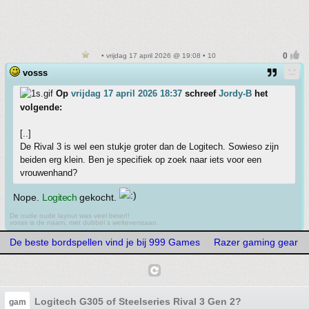
• vrijdag 17 april 2026 @ 19:08 • 10
vosss
Op
vrijdag 17 april 2026 18:37
schreef
Jordy-B
het
volgende:
[..]
De Rival 3 is wel een stukje groter dan de Logitech. Sowieso zijn
beiden erg klein. Ben je specifiek op zoek naar iets voor een
vrouwenhand?
Nope.
Logitech
gekocht.
De oude oude layout was veel beter!!
vosss is de naam, met dubbel s welteverstaan.
De beste bordspellen vind je bij 999 Games
Razer gaming gear
Logitech G305 of Steelseries Rival 3 Gen 2?
gam