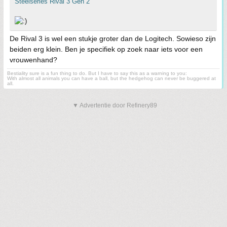
Steelseries Rival 3 Gen 2
De Rival 3 is wel een stukje groter dan de Logitech. Sowieso zijn
beiden erg klein. Ben je specifiek op zoek naar iets voor een
vrouwenhand?
Bestiality sure is a fun thing to do. But I have to say this as a warning to you:
With almost all animals you can have a ball, but the hedgehog can never be buggered at
all.
▼ Advertentie door Refinery89