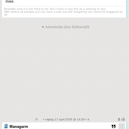
mee.
Bestiality sure is a fun thing to do. But I have to say this as a warning to you:
With almost all animals you can have a ball, but the hedgehog can never be buggered at
all.
▼ Advertentie door Refinery89
• vrijdag 17 april 2026 @ 14:30 • 4
Managarm