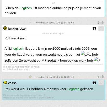
42
Ik heb de
Logitech
Lift maar die dubbel de prijs en je moet ervan
houden.
• vrijdag 17 april 2026 @ 14:38 • 5
junkiesietze
Trotse Scooter-rijder.
Poll werkt niet
Altijd
logitech
, ik gebruik mijn mx1000 muis al sinds 2006, een
keer de kabel vervangen en werkt nog als een tiet
heb
zelfs een 2e gekocht op MP zodat ik hem ook op werk heb
Ik boek je met mijn neon je weet.
en ik heb ook een auto.
• vrijdag 17 april 2026 @ 16:08 • 6
vosss
Poll werkt wel. Er hebben 4 mensen voor
Logitech
gekozen.
De oude oude layout was veel beter!!
vosss is de naam, met dubbel s welteverstaan.