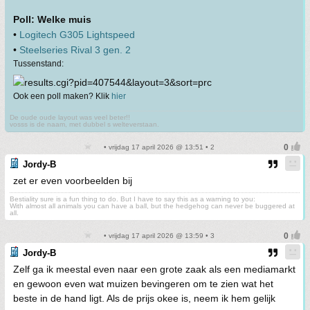
Poll: Welke muis
•
Logitech G305 Lightspeed
•
Steelseries Rival 3 gen. 2
Tussenstand:
Ook een poll maken? Klik
hier
De oude oude layout was veel beter!!
vosss is de naam, met dubbel s welteverstaan.
• vrijdag 17 april 2026 @ 13:51 • 2
Jordy-B
zet er even voorbeelden bij
Bestiality sure is a fun thing to do. But I have to say this as a warning to you:
With almost all animals you can have a ball, but the hedgehog can never be buggered at
all.
• vrijdag 17 april 2026 @ 13:59 • 3
Jordy-B
Zelf ga ik meestal even naar een grote zaak als een mediamarkt
en gewoon even wat muizen bevingeren om te zien wat het
beste in de hand ligt. Als de prijs okee is, neem ik hem gelijk