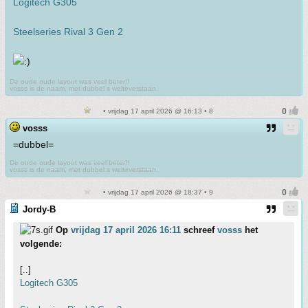
Logitech G305
Steelseries Rival 3 Gen 2
De oude oude layout was veel beter!!
vosss is de naam, met dubbel s welteverstaan.
• vrijdag 17 april 2026 @ 16:13 • 8
vosss
=dubbel=
De oude oude layout was veel beter!!
vosss is de naam, met dubbel s welteverstaan.
• vrijdag 17 april 2026 @ 18:37 • 9
Jordy-B
Op
vrijdag 17 april 2026 16:11
schreef
vosss
het
volgende:
[..]
Logitech G305