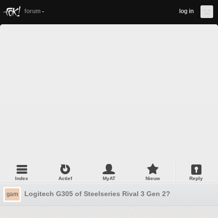
forum
log in
Index
Actief
MyAT
Nieuw
Reply
Logitech G305 of Steelseries Rival 3 Gen 2?
gam