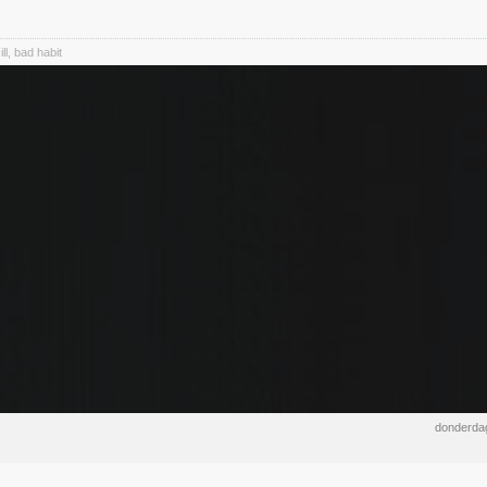
ll, bad habit
donderdag