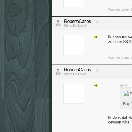
Wat een gekte. 
RobertoCarlos
Prima De Luxe!
Ik snap trouw
ze beter S&G 
Wat een gekte. 
RobertoCarlos
Prima De Luxe!
quote:
Ray: 
Ik denk dat Ra
gewoon niks..