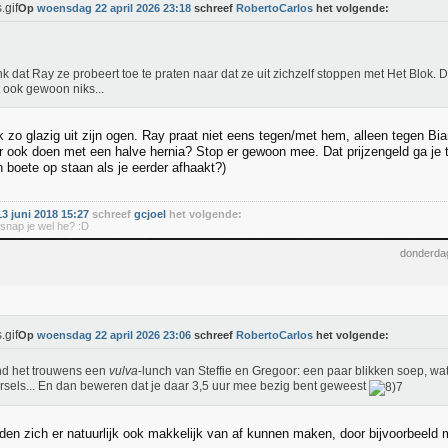
Op
woensdag 22 april 2026 23:18
schreef
RobertoCarlos
het volgende:
nk dat Ray ze probeert toe te praten naar dat ze uit zichzelf stoppen met Het Blok. Di
 ook gewoon niks...
ok zo glazig uit zijn ogen. Ray praat niet eens tegen/met hem, alleen tegen Bi
r ook doen met een halve hernia? Stop er gewoon mee. Dat prijzengeld ga je to
 boete op staan als je eerder afhaakt?)
 juni 2018 15:27
schreef
gcjoel
het volgende:
t snap je wel he? :D
donderdag
Op
woensdag 22 april 2026 23:06
schreef
RobertoCarlos
het volgende:
nd het trouwens een
vulva
-lunch van Steffie en Gregoor: een paar blikken soep, wa
sels... En dan beweren dat je daar 3,5 uur mee bezig bent geweest
den zich er natuurlijk ook makkelijk van af kunnen maken, door bijvoorbeeld m