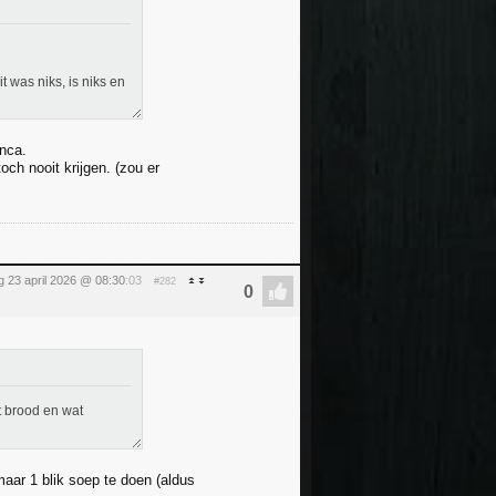
t was niks, is niks en
anca.
ch nooit krijgen. (zou er
 23 april 2026 @ 08:30
:03
#282
t brood en wat
aar 1 blik soep te doen (aldus