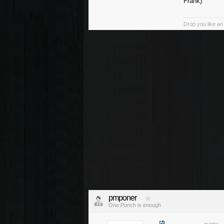
Frank)
Drop you like an i
pmponer
One Punch is enough
quote: