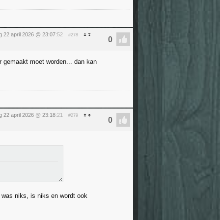
 22 april 2026 @ 23:07
:52
#278
mer gemaakt moet worden... dan kan
 22 april 2026 @ 23:18
:21
#279
 was niks, is niks en wordt ook