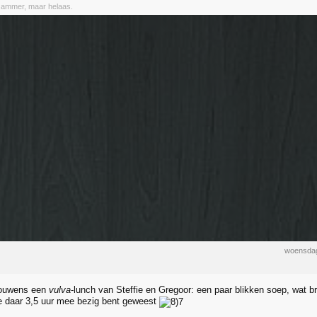
Jammer, maar helaas.
woensdag
trouwens een
vulva
-lunch van Steffie en Gregoor: een paar blikken soep, wat 
e daar 3,5 uur mee bezig bent geweest