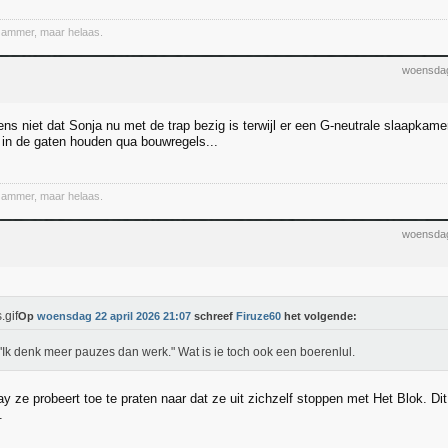
Jammer, maar helaas.
woensdag
ens niet dat Sonja nu met de trap bezig is terwijl er een G-neutrale slaapka
in de gaten houden qua bouwregels...
Jammer, maar helaas.
woensdag
Op
woensdag 22 april 2026 21:07
schreef
Firuze60
het volgende:
"Ik denk meer pauzes dan werk." Wat is ie toch ook een boerenlul.
y ze probeert toe te praten naar dat ze uit zichzelf stoppen met Het Blok. Dit
.