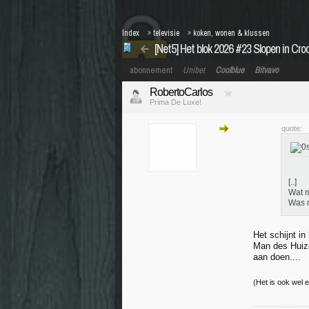
Index
»
televisie
»
koken, wonen & klussen
[Net5] Het blok 2026 #23 Slopen in Croo
abonnement
Unibet
Coolblue
Bitvavo
RobertoCarlos
Prima De Luxe!
quote:
[..]
Wat m
Was n
Het schijnt i
Man des Huize
aan doen....
(Het is ook wel 