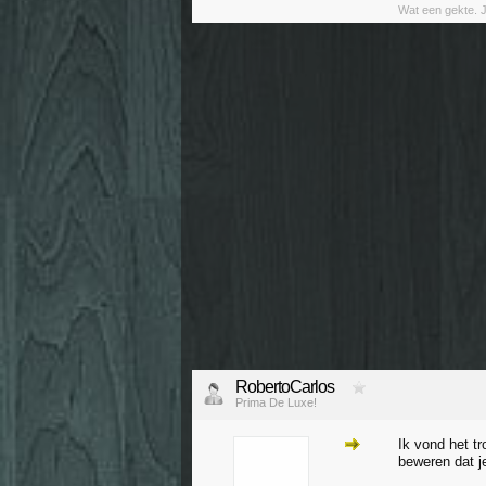
Wat een gekte. 
RobertoCarlos
Prima De Luxe!
Ik vond het 
beweren dat j