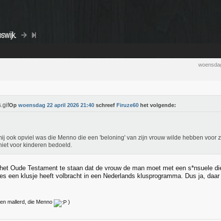
swijk.
woensdag
Op
woensdag 22 april 2026 21:40
schreef
Firuze60
het volgende:
ij ook opviel was die Menno die een 'beloning' van zijn vrouw wilde hebben voor z
iet voor kinderen bedoeld.
n het Oude Testament te staan dat de vrouw de man moet met een s*nsuele d
s een klusje heeft volbracht in een Nederlands klusprogramma. Dus ja, daa
een mallerd, die Menno
)