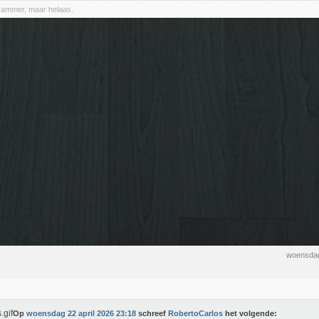
Jammer, maar helaas.
woensdag
Op
woensdag 22 april 2026 23:18
schreef
RobertoCarlos
het volgende: