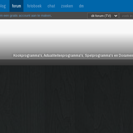
log
forum
fotoboek
chat
zoeken
dm
om een gratis account aan te maken
.
Kookprogramma's, Actualiteitenprogramma's, Spelprogramma's en Documentair