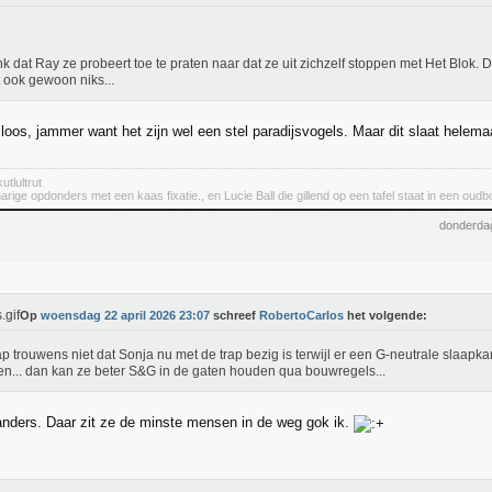
nk dat Ray ze probeert toe te praten naar dat ze uit zichzelf stoppen met Het Blok. Di
 ook gewoon niks...
sloos, jammer want het zijn wel een stel paradijsvogels. Maar dit slaat helema
utlultrut
rige opdonders met een kaas fixatie., en Lucie Ball die gillend op een tafel staat in een oudbo
donderdag
Op
woensdag 22 april 2026 23:07
schreef
RobertoCarlos
het volgende:
ap trouwens niet dat Sonja nu met de trap bezig is terwijl er een G-neutrale slaa
n... dan kan ze beter S&G in de gaten houden qua bouwregels...
anders. Daar zit ze de minste mensen in de weg gok ik.