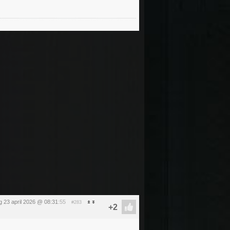
 23 april 2026 @ 08:31
:55
#283