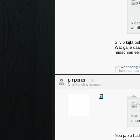
[..]
Ik de
wordt
Silvio kijkt o
Wat ga je daa
misschien een
Op
woensdag 13
JIj bent raar, da
pmponer
One Punch is enough
quote:
Ik vo
smeer
Nou ja ze had