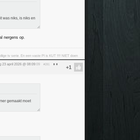
t was niks, is niks en
al nergens op.
llige tv serie. En een vaste PI is KUT !!!! NIET doen
 23 april 2026 @ 08:09
:09
#281
pkamer gemaakt moet