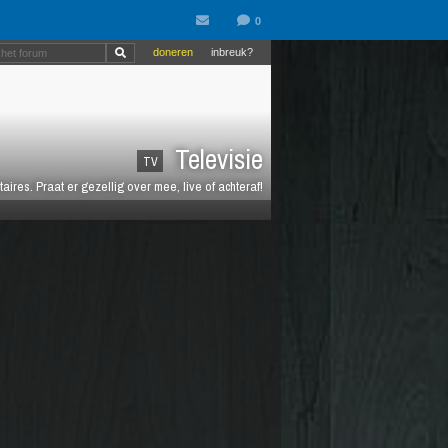
doneren
inbreuk?
Televisie
TV
es. Praat er gezellig over mee, live of achteraf!