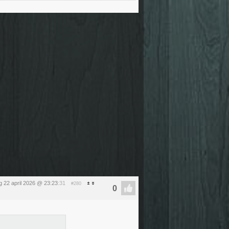
 22 april 2026 @ 23:23
:31
#280