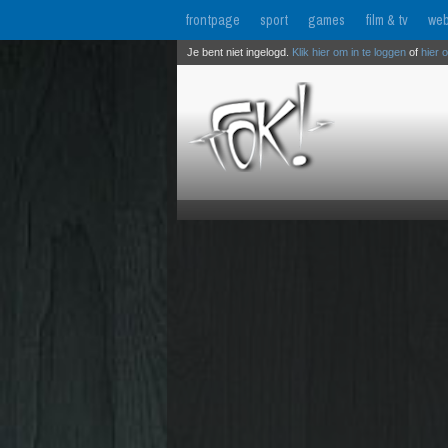
frontpage
sport
games
film & tv
web
Je bent niet ingelogd.
Klik hier om in te loggen
of
hier 