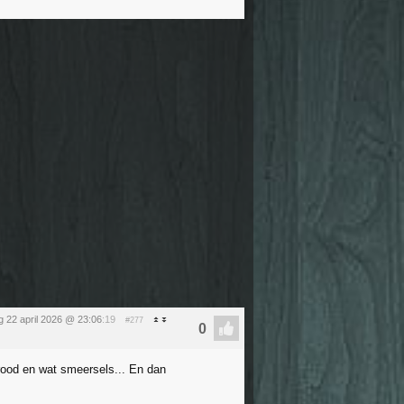
 22 april 2026 @ 23:06
:19
#277
brood en wat smeersels... En dan