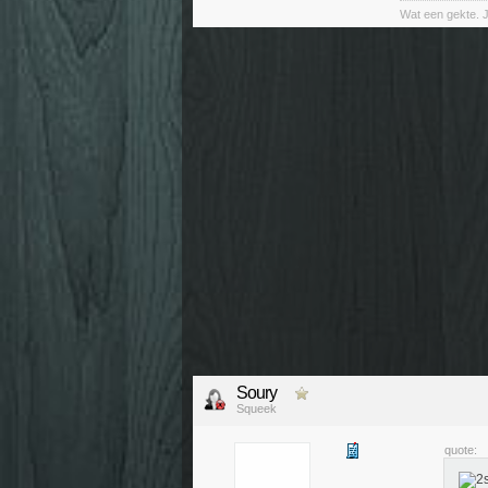
Wat een gekte. 
Soury
Squeek
quote: