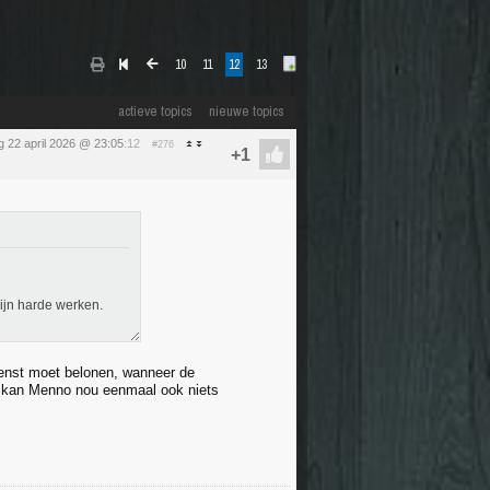
10
11
12
13
actieve topics
nieuwe topics
 22 april 2026 @ 23:05
:12
#276
ijn harde werken.
ienst moet belonen, wanneer de
r kan Menno nou eenmaal ook niets