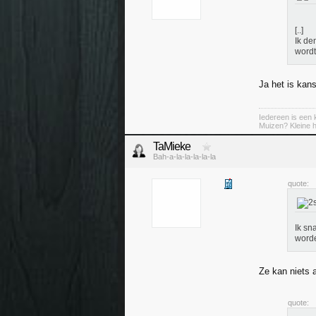
[..]
Ik de
wordt
Ja het is kan
Iedereen is een k
Muizen? Kleine ha
TaMieke
Bah-a-la-la-la-la-la
quote:
Ik sn
worde
Ze kan niets 
quote: