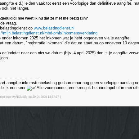
angifte e.d.) leiden vaak tot eerst een voorlopige dan definitieve aangifte, m
 ook niet langer.
geduldig! hoe weet ik nu dat ze met me bezig zijn?
ede vraag.
 belastingdienst op
www.belastingdienst.nl
://mijn.belastingdienst.nl/mbd-pmb/Inkomensverklaring
n onder inkomen 2025 het inkomen wat je hebt opgegeven via je aangifte.
at een datum, "registratie inkomen" die datum staat nu op ongeveer 10 dagen 
 geüpdatet naar een nieuwe datum (bijv. 4 april 2025) dan is je aangifte verwe
ijgen.
--------------------------------
art aangifte inkomstenbelasting gedaan maar nog geen voorlopige aanslag on
ndelijk een keer
Alle voorgaande jaren kreeg ik het eind april of in mei uit
ijzigd door #ANONIEM op 29-04-2026 14:37
:57
]