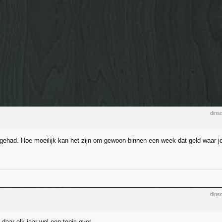
dins
gehad. Hoe moeilijk kan het zijn om gewoon binnen een week dat geld waar je 
dins
 daar elk jaar wel een topic over.