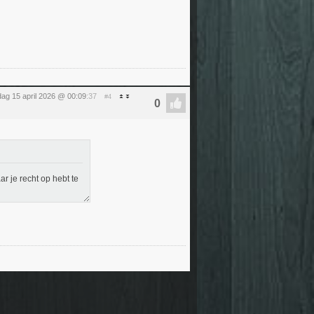
ag 15 april 2026 @ 00:09
:37
#4
 je recht op hebt te