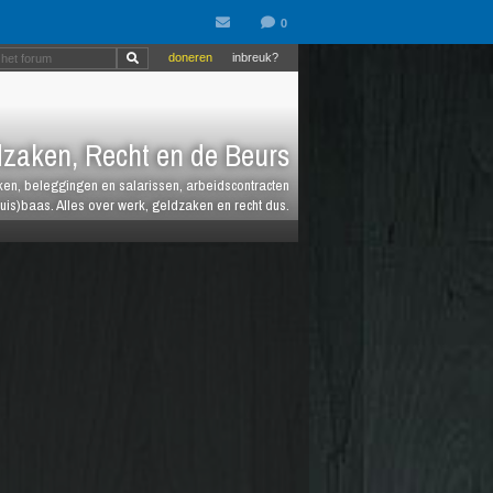
doneren
inbreuk?
zaken, Recht en de Beurs
heken, beleggingen en salarissen, arbeidscontracten
huis)baas. Alles over werk, geldzaken en recht dus.