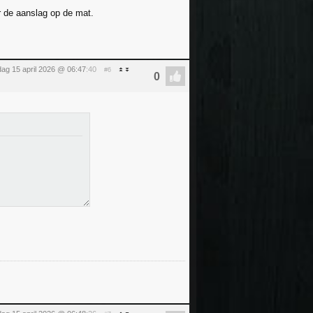
er de aanslag op de mat.
ag 15 april 2026 @ 06:47
:40
#6