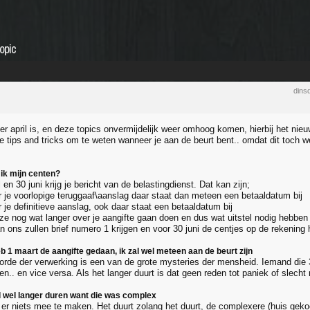
opic
dins
r april is, en deze topics onvermijdelijk weer omhoog komen, hierbij het nieuw
 tips and tricks om te weten wanneer je aan de beurt bent.. omdat dit toch w
 ik mijn centen?
 en 30 juni krijg je bericht van de belastingdienst. Dat kan zijn;
er je voorlopige teruggaaf\aanslag daar staat dan meteen een betaaldatum bij
r je definitieve aanslag, ook daar staat een betaaldatum bij
 ze nog wat langer over je aangifte gaan doen en dus wat uitstel nodig hebben
 ons zullen brief numero 1 krijgen en voor 30 juni de centjes op de rekening
b 1 maart de aangifte gedaan, ik zal wel meteen aan de beurt zijn
orde der verwerking is een van de grote mysteries der mensheid. Iemand die 3
n.. en vice versa. Als het langer duurt is dat geen reden tot paniek of slecht
al wel langer duren want die was complex
 er niets mee te maken. Het duurt zolang het duurt, de complexere (huis geko