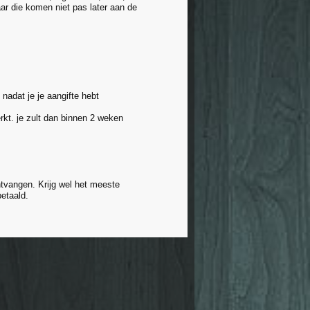
aar die komen niet pas later aan de
nadat je je aangifte hebt
rkt. je zult dan binnen 2 weken
tvangen. Krijg wel het meeste
betaald.