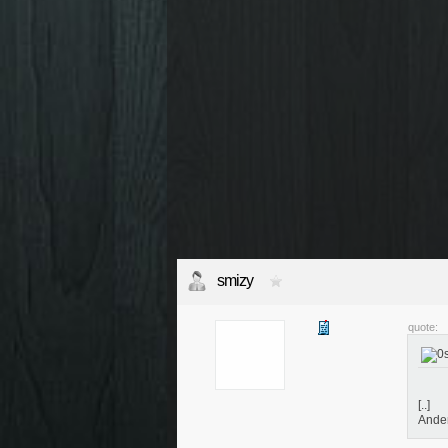
smizy
quote:
[..]
Ander