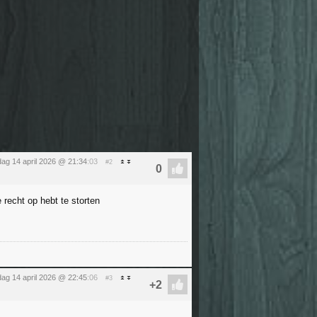
dag 14 april 2026 @ 21:34
:03
#2
recht op hebt te storten
dag 14 april 2026 @ 22:45
:06
#3