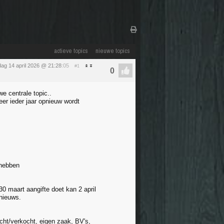
actieve topics
nieuwe topics
dag 14 april 2026 @ 21:28
:05
#1
e centrale topic..
eer ieder jaar opnieuw wordt
 hebben
0 maart aangifte doet kan 2 april
 nieuws.
cht/verkocht, eigen zaak, BV's,