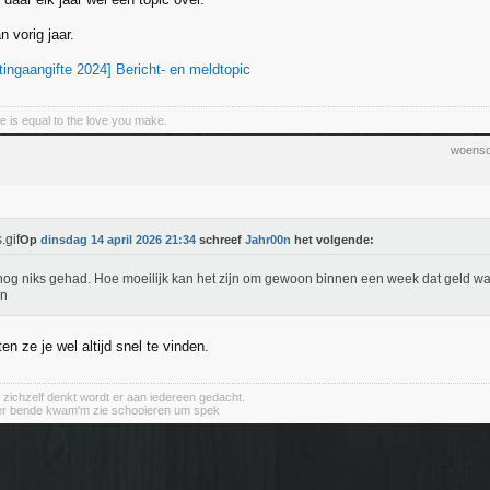
n vorig jaar.
ingaangifte 2024] Bericht- en meldtopic
e is equal to the love you make.
woensd
Op
dinsdag 14 april 2026 21:34
schreef
Jahr00n
het volgende:
og niks gehad. Hoe moeilijk kan het zijn om gewoon binnen een week dat geld waar
en
n ze je wel altijd snel te vinden.
 zichzelf denkt wordt er aan iedereen gedacht.
er bende kwam'm zie schooieren um spek