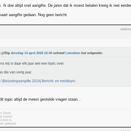
 Ik doe altijd snel aangifte. De jaren dat ik moest betalen kreeg ik niet eerd
maart aangifte gedaan. Nog geen bericht.
woensd
Op
dinsdag 14 april 2026 22:45
schreef
Lienekien
het volgende:
ns mij is daar elk jaar wel een topic over.
as die van vorig jaar.
 [Belastingaangifte 2024] Bericht- en meldtopic
it topic altijd de meest gestelde vragen staan...
er Dood,
wat neemt.
rdriet is,
aar geleend.