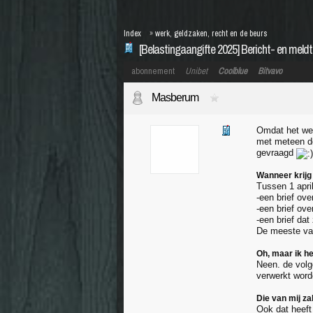
Index
»
werk, geldzaken, recht en de beurs
[Belastingaangifte 2025] Bericht- en meldt
abonnement
Unibet
Coolblue
Bitvavo
Masberum
Omdat het wee
met meteen de
gevraagd
Wanneer krijg
Tussen 1 april
-een brief ov
-een brief ove
-een brief dat
De meeste van
Oh, maar ik he
Neen. de volg
verwerkt worde
Die van mij z
Ook dat heeft