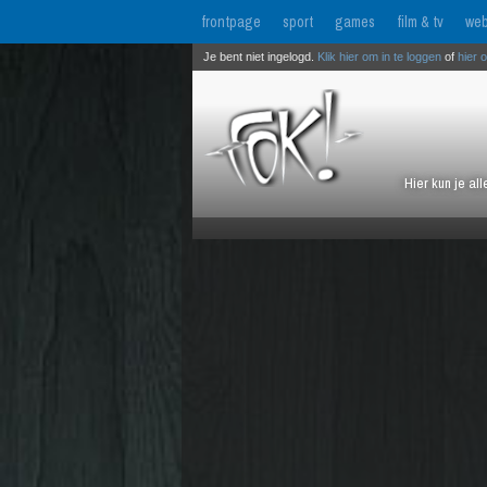
frontpage
sport
games
film & tv
web
Je bent niet ingelogd.
Klik hier om in te loggen
of
hier 
Hier kun je al