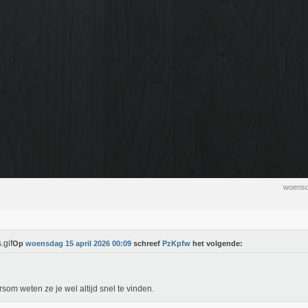
woensd
Op
woensdag 15 april 2026 00:09
schreef
PzKpfw
het volgende:
som weten ze je wel altijd snel te vinden.