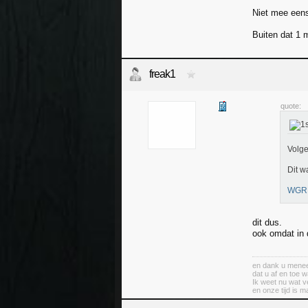
Niet mee eens.
Buiten dat 1 
freak1
quote:
Volge
Dit w
WGR /
dit dus.
ook omdat in d
en dank u mene
dat u af en toe 
Ik weet nu wat ve
en onze tijd is m