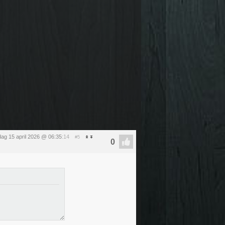
ag 15 april 2026 @ 06:35
:14
#5