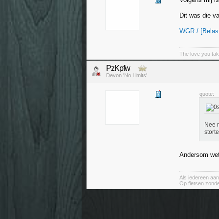
Dit was die va
WGR / [Belast
The love you tak
PzKpfw
Devon 'No Limits'
quote:
Nee n
stort
Andersom wete
Als iedereen aan
Op fietsen zond