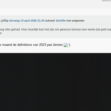
woensd
Op
dinsdag 14 april 2026 21:34
schreef
Jahr00n
het volgende:
og niks gehad. Hoe moeilijk kan het zijn om gewoon binnen een week dat geld waar
en
ge maand de definitieve van 2023 pas binnen