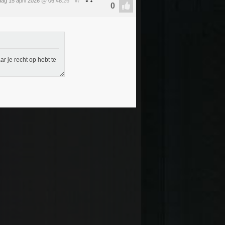
ag 15 april 2026 @ 06:48
:26
#7
 je recht op hebt te