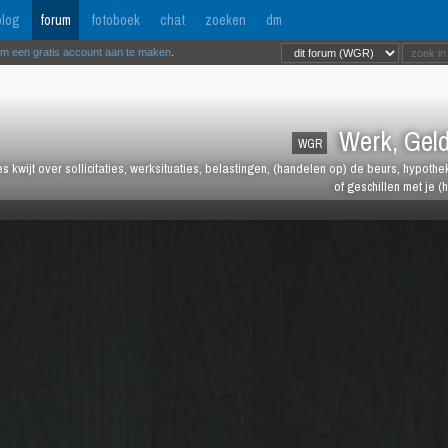
log
forum
fotoboek
chat
zoeken
dm
om een gratis account aan te maken
.
Werk, Geld
WGR
les kwijt over sollicitaties, werksituaties, belastingen, (handelen op) de beurs, hypot
of geschillen met je (