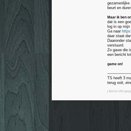
gezamenlijke a
beurt en duren
Maar ik ben on
dat is een go
log in op mijn
Ga naar
https
daar staat da
Daaronder sta
verstuurd.
Zo gauw die is
een bericht kr
game on!
--------------------
TS heeft 3 ma
terug ooit, ei
[ Bericht 14% gew