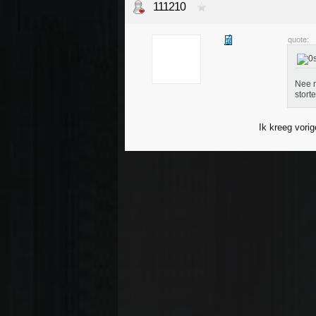
111210
quote:
Nee n
stort
Ik kreeg vori