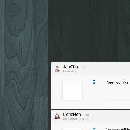
Jahr00n
Fakkelteit
Nee nog niks 

Lienekien
Sunshower kisses...
Volgens mij is